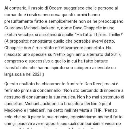
Al contrario, il rasoio di Occam suggerisce che le persone al
comando e i civili sanno cosa questi uomini hanno
presuntamente fatto e semplicemente non se ne preoccupano.
Guardano Michael Jackson e, come Dave Chappelle in uno
sketch vecchio, si scrollano di spalle: "Ha fatto Thriller. Thriller!"
(A proposito: nonostante quello che potrebbe avervi detto,
Chappelle non è mai stato effettivamente cancellato. Ha
rilasciato uno speciale su Netflix ogni anno alternato dal 2017,
compreso e successivo a quello in cui ha fatto battute
transfobiche che hanno ispirato uno sciopero aziendale su
larga scala nel 2021.)
Questo risultato ha chiaramente frustrato Dan Reed, ma si è
fermato prima di condannarlo. "Non sto cercando di impedire a
nessuno di consumare la sua musica. Non ho mai sostenuto di
cancellare Michael Jackson. La bruciatura dei libri è per il
Medioevo e i talebani", ha detto nell'intervista a THR. "Penso
solo che se ti piace la sua musica, consideriamo anche il fatto
che gli piaceva avere rapporti sessuali con bambini e vediamo