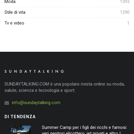
Moda
1393
Stile di vita
1290
Tv e video
1
SUNDAYTALKING.COM è una popolare rivista online su moda,
salute, scienza e tecnologia e sport.
info@sundaytalking.com
DI TENDENZA
Summer Camp per i figli dei ricchi e famosi:
veri genitori elicottero, jet privati e altro |