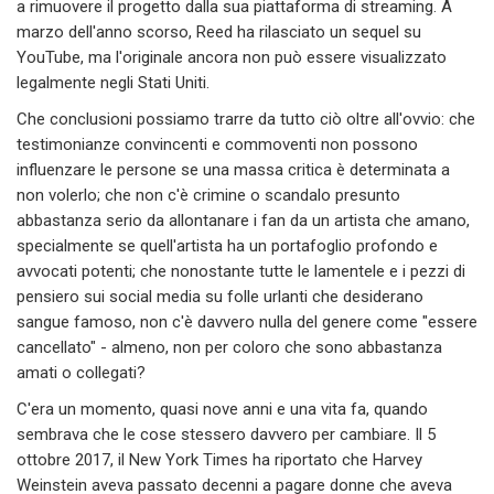
a rimuovere il progetto dalla sua piattaforma di streaming. A
marzo dell'anno scorso, Reed ha rilasciato un sequel su
YouTube, ma l'originale ancora non può essere visualizzato
legalmente negli Stati Uniti.
Che conclusioni possiamo trarre da tutto ciò oltre all'ovvio: che
testimonianze convincenti e commoventi non possono
influenzare le persone se una massa critica è determinata a
non volerlo; che non c'è crimine o scandalo presunto
abbastanza serio da allontanare i fan da un artista che amano,
specialmente se quell'artista ha un portafoglio profondo e
avvocati potenti; che nonostante tutte le lamentele e i pezzi di
pensiero sui social media su folle urlanti che desiderano
sangue famoso, non c'è davvero nulla del genere come "essere
cancellato" - almeno, non per coloro che sono abbastanza
amati o collegati?
C'era un momento, quasi nove anni e una vita fa, quando
sembrava che le cose stessero davvero per cambiare. Il 5
ottobre 2017, il New York Times ha riportato che Harvey
Weinstein aveva passato decenni a pagare donne che aveva