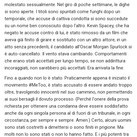
molestato sessualmente. Nel giro di poche settimane, le dighe
si sono aperte. I titoli sono spuntati come funghi dopo un
temporale, che accuse di cattiva condotta si sono succedute
su un nome ben conosciuto dopo l'altro. Kevin Spacey, che ha
negato le accuse contro di lui, è stato rimosso da un film che
aveva già finito di girare e sostituito con un altro attore; in un
atto senza precedenti, il candidato all'Oscar Morgan Spurlock si
è auto-cancellato. Il vento stava cambiando. Comportamenti
che erano stati accettati per lungo tempo, se non addirittura
incoraggiati, non sarebbero più accettati. Era arrivata la fine.
Fino a quando non lo è stato. Praticamente appena è iniziato il
movimento #MeToo, è stato accusato di essere andato troppo
oltre, travolgendo innocenti nel suo cammino, non permettendo
ai suoi bersagli il dovuto processo. (Perché l'onere della prova
richiesta per ottenere una condanna deve essere soddisfatto
anche da ogni singola persona al di fuori di un tribunale, in ogni
circostanza, per sempre e sempre. Amen.) Certo, alcuni uomini
sono stati costretti a dimettersi o sono finiti in prigione. Ma
molti non lo sono stati o non lo hanno fatto. E i più potenti tra