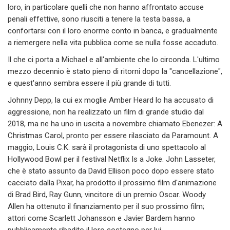
loro, in particolare quelli che non hanno affrontato accuse
penali effettive, sono riusciti a tenere la testa bassa, a
confortarsi con il loro enorme conto in banca, e gradualmente
a riemergere nella vita pubblica come se nulla fosse accaduto.
Il che ci porta a Michael e all'ambiente che lo circonda. L'ultimo
mezzo decennio è stato pieno di ritorni dopo la "cancellazione",
e quest'anno sembra essere il più grande di tutti.
Johnny Depp, la cui ex moglie Amber Heard lo ha accusato di
aggressione, non ha realizzato un film di grande studio dal
2018, ma ne ha uno in uscita a novembre chiamato Ebenezer: A
Christmas Carol, pronto per essere rilasciato da Paramount. A
maggio, Louis C.K. sarà il protagonista di uno spettacolo al
Hollywood Bowl per il festival Netflix Is a Joke. John Lasseter,
che è stato assunto da David Ellison poco dopo essere stato
cacciato dalla Pixar, ha prodotto il prossimo film d'animazione
di Brad Bird, Ray Gunn, vincitore di un premio Oscar. Woody
Allen ha ottenuto il finanziamento per il suo prossimo film;
attori come Scarlett Johansson e Javier Bardem hanno
pubblicamente ribadito il loro sostegno per lui.