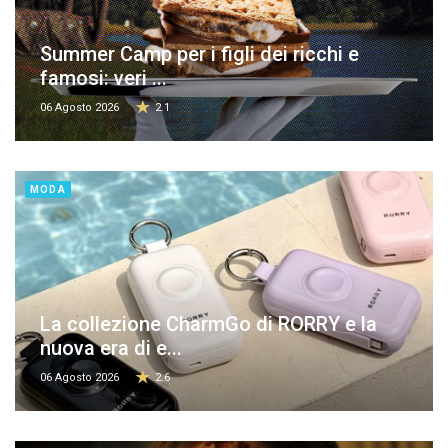
Summer Camp per i figli dei ricchi e
famosi: veri ...
06 Agosto 2026
2.1
MODA
La collezione CharmGo di RORRY e la
nuova era di e...
06 Agosto 2026
2.6