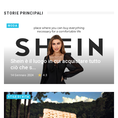
STORIE PRINCIPALI
MODA
Shein è il luogo in cui acquistare tutto
ciò che s...
14 Gennaio 2024
4.3
STILE DI VITA