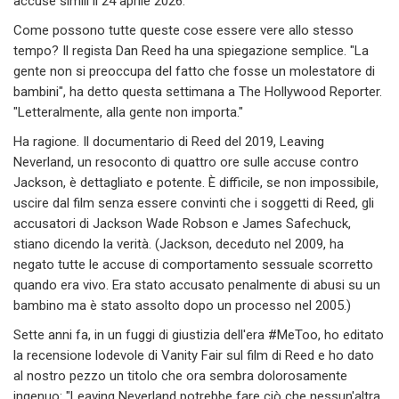
accuse simili il 24 aprile 2026.
Come possono tutte queste cose essere vere allo stesso
tempo? Il regista Dan Reed ha una spiegazione semplice. "La
gente non si preoccupa del fatto che fosse un molestatore di
bambini", ha detto questa settimana a The Hollywood Reporter.
"Letteralmente, alla gente non importa."
Ha ragione. Il documentario di Reed del 2019, Leaving
Neverland, un resoconto di quattro ore sulle accuse contro
Jackson, è dettagliato e potente. È difficile, se non impossibile,
uscire dal film senza essere convinti che i soggetti di Reed, gli
accusatori di Jackson Wade Robson e James Safechuck,
stiano dicendo la verità. (Jackson, deceduto nel 2009, ha
negato tutte le accuse di comportamento sessuale scorretto
quando era vivo. Era stato accusato penalmente di abusi su un
bambino ma è stato assolto dopo un processo nel 2005.)
Sette anni fa, in un fuggi di giustizia dell'era #MeToo, ho editato
la recensione lodevole di Vanity Fair sul film di Reed e ho dato
al nostro pezzo un titolo che ora sembra dolorosamente
ingenuo: "Leaving Neverland potrebbe fare ciò che nessun'altra