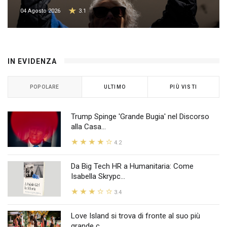
04 Agosto 2026
3.1
IN EVIDENZA
POPOLARE
ULTIMO
PIÙ VISTI
Trump Spinge 'Grande Bugia' nel Discorso
alla Casa...
4.2
Da Big Tech HR a Humanitaria: Come
Isabella Skrypc...
3.4
Love Island si trova di fronte al suo più
grande c...