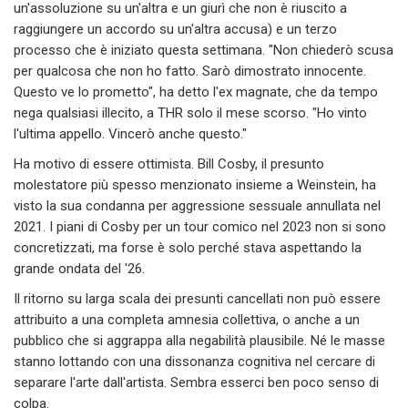
un'assoluzione su un'altra e un giurì che non è riuscito a
raggiungere un accordo su un'altra accusa) e un terzo
processo che è iniziato questa settimana. "Non chiederò scusa
per qualcosa che non ho fatto. Sarò dimostrato innocente.
Questo ve lo prometto", ha detto l'ex magnate, che da tempo
nega qualsiasi illecito, a THR solo il mese scorso. "Ho vinto
l'ultima appello. Vincerò anche questo."
Ha motivo di essere ottimista. Bill Cosby, il presunto
molestatore più spesso menzionato insieme a Weinstein, ha
visto la sua condanna per aggressione sessuale annullata nel
2021. I piani di Cosby per un tour comico nel 2023 non si sono
concretizzati, ma forse è solo perché stava aspettando la
grande ondata del '26.
Il ritorno su larga scala dei presunti cancellati non può essere
attribuito a una completa amnesia collettiva, o anche a un
pubblico che si aggrappa alla negabilità plausibile. Né le masse
stanno lottando con una dissonanza cognitiva nel cercare di
separare l'arte dall'artista. Sembra esserci ben poco senso di
colpa.