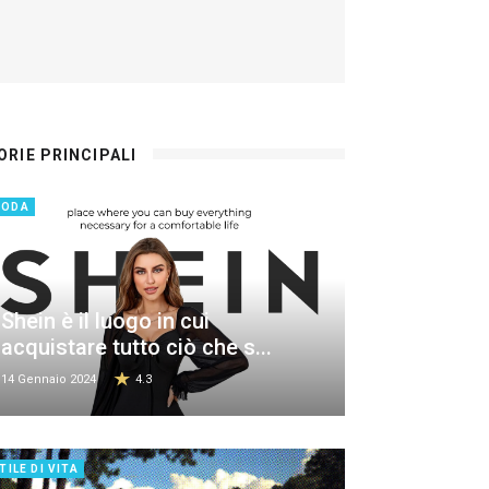
ORIE PRINCIPALI
MODA
Shein è il luogo in cui
acquistare tutto ciò che s...
14 Gennaio 2024
4.3
TILE DI VITA