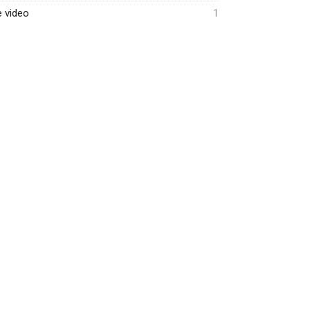
e video
1