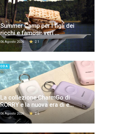
Summer Camp per i figli dei
ricchi e famosi: veri ...
06 Agosto 2026
2.1
MODA
La collezione CharmGo di
RORRY e la nuova era di e...
06 Agosto 2026
2.6