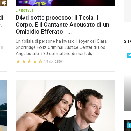
LIFESTYLE
di
D4vd sotto processo: Il Tesla. Il
,
Corpo. E il Cantante Accusato di un
Omicidio Efferato | ...
Un follaia di persone ha invaso il foyer del Clara
ST
il
Shortridge Foltz Criminal Justice Center di Los
Angeles alle 7:30 del mattino di martedì, ...
4.9
2958
S