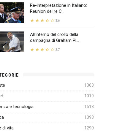
Re-interpretazione in Italiano:
Reunion del re C...
3.6
All'interno del crollo della
campagna di Graham Pl...
3.7
TEGORIE
ute
1363
rt
1019
enza e tecnologia
1518
da
1393
e di vita
1290