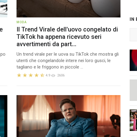
IN
MODA
e
Il Trend Virale dell'uovo congelato di
TikTok ha appena ricevuto seri
avvertimenti da part...
ppo
Un trend virale per le uova su TikTok che mostra gli
utenti che congelandole intere nei loro gusci, le
tagliano e le friggono in piccole ...
4.9
2606