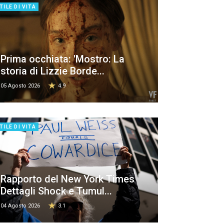
TILE DI VITA
Prima occhiata: 'Mostro: La
storia di Lizzie Borde...
05 Agosto 2026
4.9
TILE DI VITA
Rapporto del New York Times
Dettagli Shock e Tumul...
04 Agosto 2026
3.1