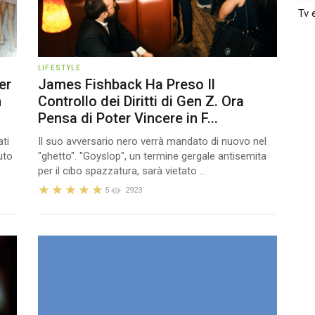
Tv 
LIFESTYLE
er
James Fishback Ha Preso Il
n
Controllo dei Diritti di Gen Z. Ora
Pensa di Poter Vincere in F...
ati
Il suo avversario nero verrà mandato di nuovo nel
uto
"ghetto". "Goyslop", un termine gergale antisemita
per il cibo spazzatura, sarà vietato ...
5
2923