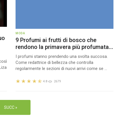
MODA
uo
9 Profumi ai frutti di bosco che
rendono la primavera più profumata...
I profumi stanno prendendo una svolta succosa.
così
Come redattrice di bellezza che controlla
Liza
regolarmente le sezioni di nuovi arrivi come se ...
4.8
2679
SUCC »