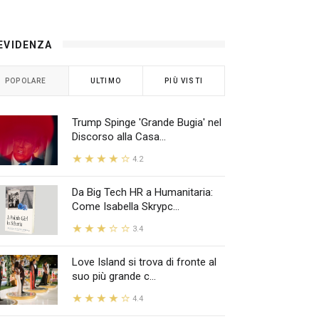
 EVIDENZA
POPOLARE
ULTIMO
PIÙ VISTI
Trump Spinge 'Grande Bugia' nel
Discorso alla Casa...
4.2
Da Big Tech HR a Humanitaria:
Come Isabella Skrypc...
3.4
Love Island si trova di fronte al
suo più grande c...
4.4