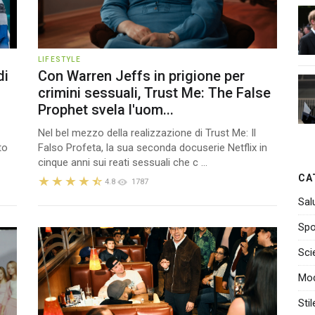
LIFESTYLE
di
Con Warren Jeffs in prigione per
crimini sessuali, Trust Me: The False
Prophet svela l'uom...
Nel bel mezzo della realizzazione di Trust Me: Il
to
Falso Profeta, la sua seconda docuserie Netflix in
cinque anni sui reati sessuali che c ...
CA
4.8
1787
Sal
Spo
Sci
Mo
Stil