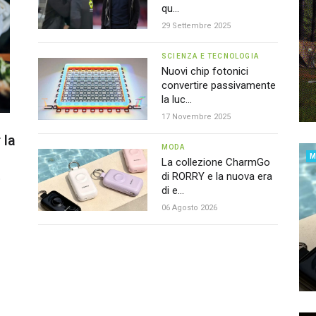
qu...
29 Settembre 2025
SCIENZA E TECNOLOGIA
Nuovi chip fotonici
convertire passivamente
la luc...
17 Novembre 2025
 la
MODA
La collezione CharmGo
di RORRY e la nuova era
ò
di e...
06 Agosto 2026