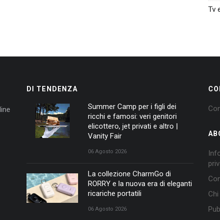
Tv 
DI TENDENZA
CO
Summer Camp per i figli dei
Con
ine
ricchi e famosi: veri genitori
elicottero, jet privati e altro |
AB
Vanity Fair
06 Agosto 2026
Inf
pri
La collezione CharmGo di
Con
RORRY e la nuova era di eleganti
ricariche portatili
Chi
Pub
06 Agosto 2026