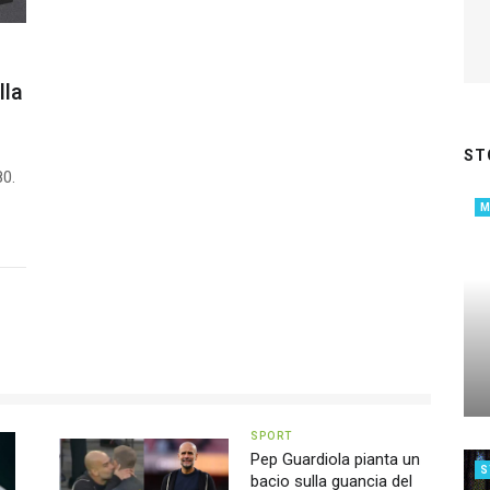
lla
ST
80.
SPORT
Pep Guardiola pianta un
S
bacio sulla guancia del