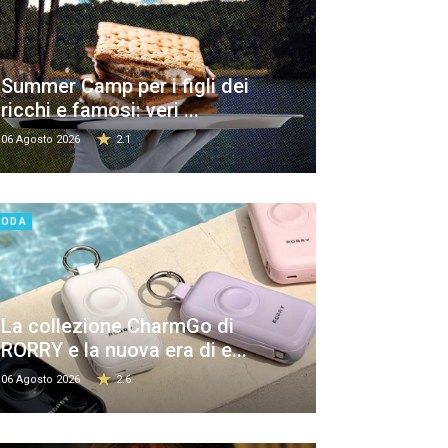
Summer Camp per i figli dei
ricchi e famosi: veri ...
06 Agosto 2026
2.1
MODA
La collezione CharmGo di
RORRY e la nuova era di e...
06 Agosto 2026
2.6