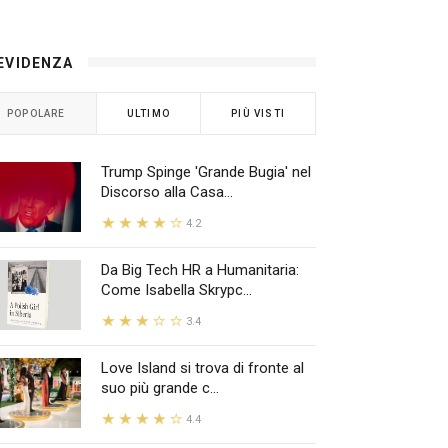
 EVIDENZA
POPOLARE
ULTIMO
PIÙ VISTI
Trump Spinge 'Grande Bugia' nel
Discorso alla Casa...
4.2
Da Big Tech HR a Humanitaria:
Come Isabella Skrypc...
3.4
Love Island si trova di fronte al
suo più grande c...
4.4