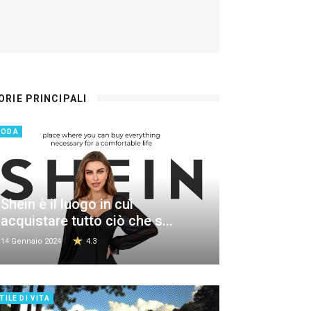
ORIE PRINCIPALI
MODA
Shein è il luogo in cui
acquistare tutto ciò che s...
14 Gennaio 2024
4.3
TILE DI VITA