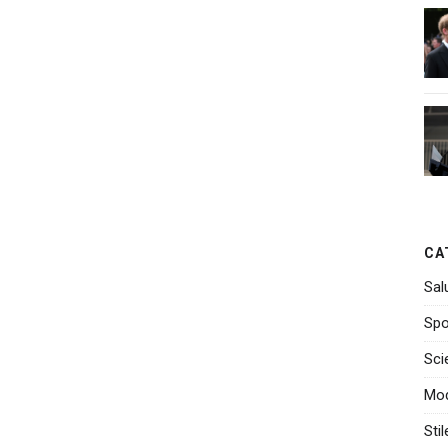
CA
Sal
Spo
Sci
Mo
Stil