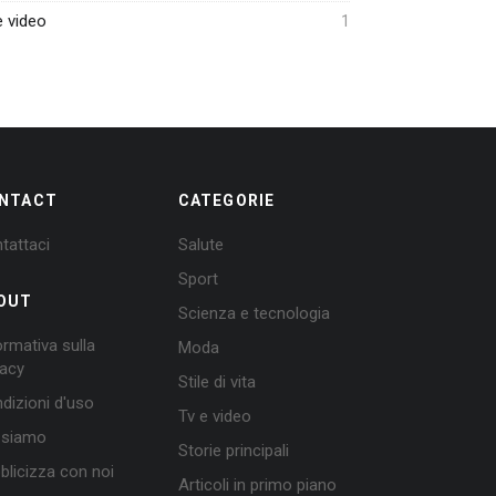
e video
1
NTACT
CATEGORIE
tattaci
Salute
Sport
OUT
Scienza e tecnologia
ormativa sulla
Moda
vacy
Stile di vita
dizioni d'uso
Tv e video
 siamo
Storie principali
blicizza con noi
Articoli in primo piano