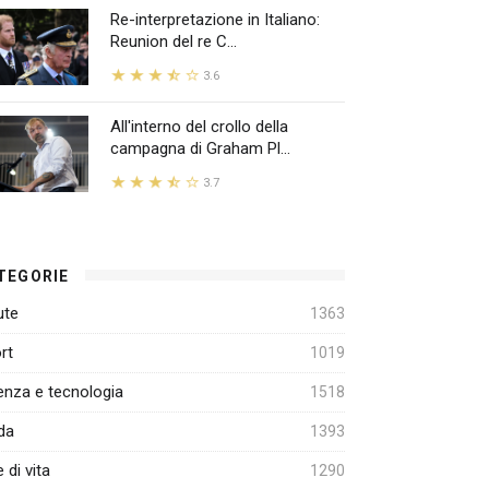
Re-interpretazione in Italiano:
Reunion del re C...
3.6
All'interno del crollo della
campagna di Graham Pl...
3.7
TEGORIE
ute
1363
rt
1019
enza e tecnologia
1518
da
1393
e di vita
1290