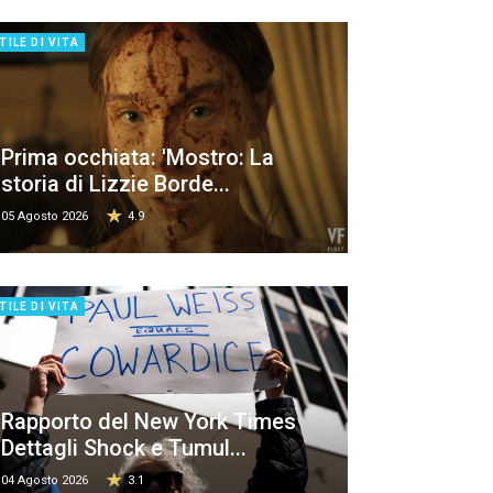
TILE DI VITA
Prima occhiata: 'Mostro: La
storia di Lizzie Borde...
05 Agosto 2026
4.9
TILE DI VITA
Rapporto del New York Times
Dettagli Shock e Tumul...
04 Agosto 2026
3.1