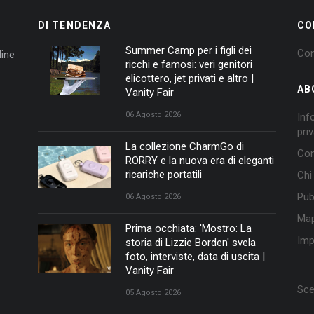
DI TENDENZA
CO
Summer Camp per i figli dei
Con
ine
ricchi e famosi: veri genitori
elicottero, jet privati e altro |
AB
Vanity Fair
06 Agosto 2026
Inf
pri
La collezione CharmGo di
Con
RORRY e la nuova era di eleganti
ricariche portatili
Chi
Pub
06 Agosto 2026
Map
Prima occhiata: 'Mostro: La
Imp
storia di Lizzie Borden' svela
foto, interviste, data di uscita |
Vanity Fair
Sce
05 Agosto 2026