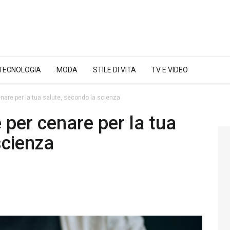
 TECNOLOGIA
MODA
STILE DI VITA
TV E VIDEO
nare per la tua salute, secondo la scienza
 per cenare per la tua
scienza