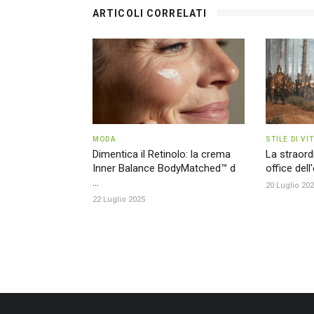
ARTICOLI CORRELATI
MODA
STILE DI VI
Dimentica il Retinolo: la crema
La straord
Inner Balance BodyMatched™ d
office dell'
...
20 Luglio 20
22 Luglio 2025