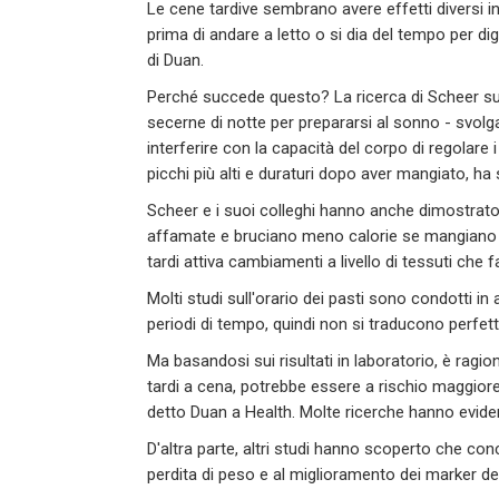
Le cene tardive sembrano avere effetti diversi 
prima di andare a letto o si dia del tempo per d
di Duan.
Perché succede questo? La ricerca di Scheer su
secerne di notte per prepararsi al sonno - svolg
interferire con la capacità del corpo di regolare
picchi più alti e duraturi dopo aver mangiato, ha
Scheer e i suoi colleghi hanno anche dimostrato 
affamate e bruciano meno calorie se mangiano cen
tardi attiva cambiamenti a livello di tessuti che
Molti studi sull'orario dei pasti sono condotti in
periodi di tempo, quindi non si traducono perfett
Ma basandosi sui risultati in laboratorio, è rag
tardi a cena, potrebbe essere a rischio maggiore 
detto Duan a Health. Molte ricerche hanno evide
D'altra parte, altri studi hanno scoperto che conce
perdita di peso e al miglioramento dei marker de