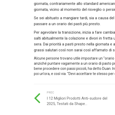
giornata, contrariamente allo standard americano.
giornata, vicino al momento del risveglio o per
Se sei abituato a mangiare tardi, sia a causa de
passare a un orario dei pasti più presto.
Per agevolare la transizione, inizia a fare cambi
salti abitualmente la colazione e divori in frett
sera. Dai priorità a pasti presto nella giornata 
grassi salutari così non sarai così affamato di 
Alcune persone trovano utile impostare un "orario 
anziché puntare vagamente a un orario di pasto p
bene procedere con passi piccoli, ha detto Duan. In
poi un'ora, e così via. "Devi accettare te stesso per c
PREC
I 12 Migliori Prodotti Anti-sudore del
2025, Testati da Shape...