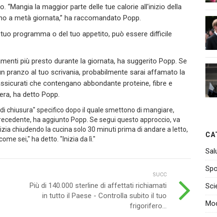
 “Mangia la maggior parte delle tue calorie all'inizio della
sino a metà giornata,” ha raccomandato Popp.
l tuo programma o del tuo appetito, può essere difficile
amenti più presto durante la giornata, ha suggerito Popp. Se
a un pranzo al tuo scrivania, probabilmente sarai affamato la
e assicurati che contengano abbondante proteine, fibre e
sera, ha detto Popp.
di chiusura" specifico dopo il quale smettono di mangiare,
recedente, ha aggiunto Popp. Se segui questo approccio, va
izia chiudendo la cucina solo 30 minuti prima di andare a letto,
CA
ome sei," ha detto. "Inizia da lì."
Sal
Spo
SUCC
Più di 140.000 sterline di affettati richiamati
Sci
in tutto il Paese - Controlla subito il tuo
Mo
frigorifero...