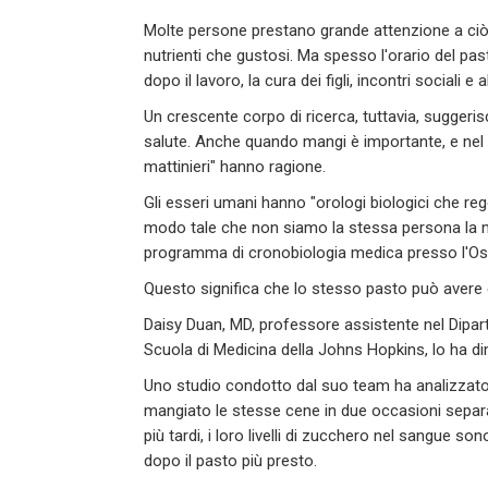
Molte persone prestano grande attenzione a ciò c
nutrienti che gustosi. Ma spesso l'orario del pa
dopo il lavoro, la cura dei figli, incontri sociali 
Un crescente corpo di ricerca, tuttavia, suggeris
salute. Anche quando mangi è importante, e nel c
mattinieri" hanno ragione.
Gli esseri umani hanno "orologi biologici che re
modo tale che non siamo la stessa persona la mat
programma di cronobiologia medica presso l'O
Questo significa che lo stesso pasto può avere 
Daisy Duan, MD, professore assistente nel Dipar
Scuola di Medicina della Johns Hopkins, lo ha di
Uno studio condotto dal suo team ha analizzato
mangiato le stesse cene in due occasioni separate
più tardi, i loro livelli di zucchero nel sangue so
dopo il pasto più presto.