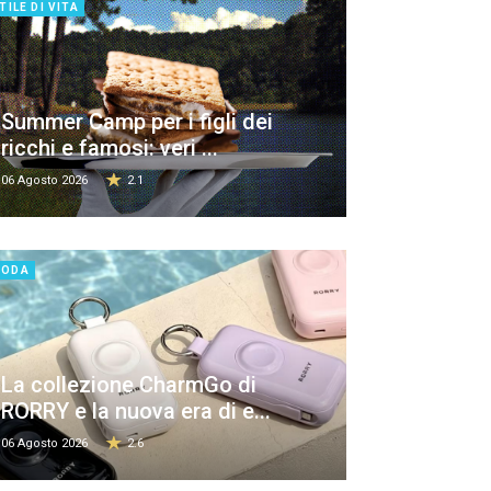
TILE DI VITA
Summer Camp per i figli dei
ricchi e famosi: veri ...
06 Agosto 2026
2.1
MODA
La collezione CharmGo di
RORRY e la nuova era di e...
06 Agosto 2026
2.6