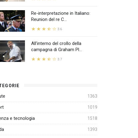
Re-interpretazione in Italiano:
Reunion del re C...
3.6
All'interno del crollo della
campagna di Graham Pl...
3.7
TEGORIE
ute
1363
rt
1019
enza e tecnologia
1518
da
1393