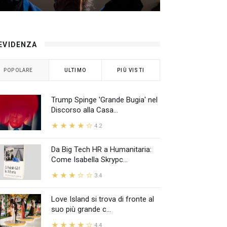
 EVIDENZA
POPOLARE
ULTIMO
PIÙ VISTI
Trump Spinge 'Grande Bugia' nel
Discorso alla Casa...
4.2
Da Big Tech HR a Humanitaria:
Come Isabella Skrypc...
3.4
Love Island si trova di fronte al
suo più grande c...
4.4