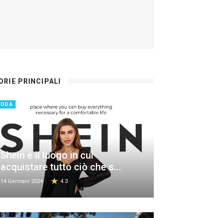
ORIE PRINCIPALI
MODA
Shein è il luogo in cui
acquistare tutto ciò che s...
14 Gennaio 2024
4.3