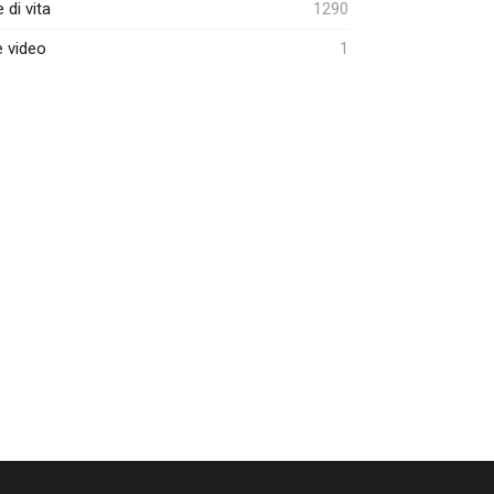
e di vita
1290
e video
1