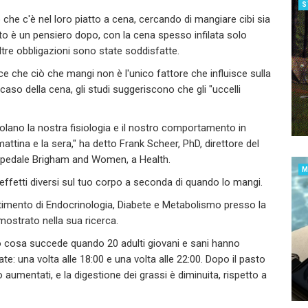
S
he c'è nel loro piatto a cena, cercando di mangiare cibi sia
sto è un pensiero dopo, con la cena spesso infilata solo
e altre obbligazioni sono state soddisfatte.
ce che ciò che mangi non è l'unico fattore che influisce sulla
aso della cena, gli studi suggeriscono che gli "uccelli
golano la nostra fisiologia e il nostro comportamento in
tina e la sera," ha detto Frank Scheer, PhD, direttore del
spedale Brigham and Women, a Health.
effetti diversi sul tuo corpo a seconda di quando lo mangi.
timento di Endocrinologia, Diabete e Metabolismo presso la
mostrato nella sua ricerca.
 cosa succede quando 20 adulti giovani e sani hanno
: una volta alle 18:00 e una volta alle 22:00. Dopo il pasto
no aumentati, e la digestione dei grassi è diminuita, rispetto a