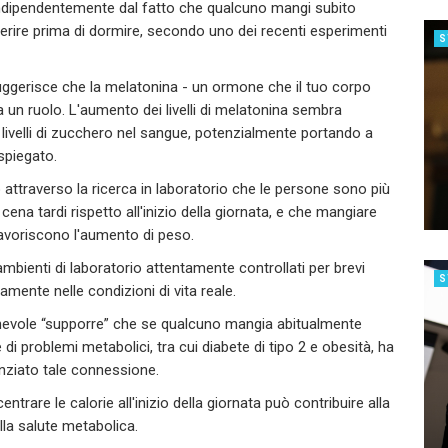
indipendentemente dal fatto che qualcuno mangi subito
igerire prima di dormire, secondo uno dei recenti esperimenti
S
ggerisce che la melatonina - un ormone che il tuo corpo
a un ruolo. L'aumento dei livelli di melatonina sembra
 i livelli di zucchero nel sangue, potenzialmente portando a
 spiegato.
attraverso la ricerca in laboratorio che le persone sono più
a tardi rispetto all'inizio della giornata, e che mangiare
 favoriscono l'aumento di peso.
 ambienti di laboratorio attentamente controllati per brevi
S
amente nelle condizioni di vita reale.
ionevole “supporre” che se qualcuno mangia abitualmente
di problemi metabolici, tra cui diabete di tipo 2 e obesità, ha
nziato tale connessione.
ntrare le calorie all'inizio della giornata può contribuire alla
lla salute metabolica.