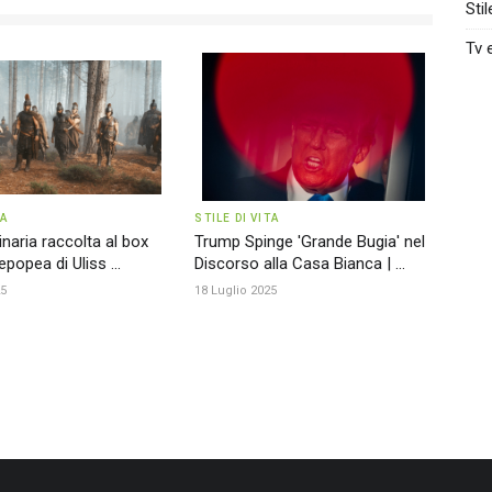
Stil
Tv 
TA
STILE DI VITA
inaria raccolta al box
Trump Spinge 'Grande Bugia' nel
epopea di Uliss ...
Discorso alla Casa Bianca | ...
25
18 Luglio 2025