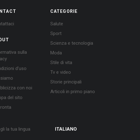
NTACT
CATEGORIE
tattaci
Salute
Sport
OUT
Scienza e tecnologia
ormativa sulla
Moda
vacy
Stile di vita
dizioni d'uso
Tv e video
 siamo
Storie principali
blicizza con noi
Articoli in primo piano
pa del sito
ronta
gli la tua lingua
ITALIANO