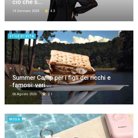
ciò che s...
14 Gennaio 2024
4.3
STILE DI VITA
Summer Camp per i figli dei ricchi e
famosi: veri ...
06 Agosto 2026
2.1
MODA