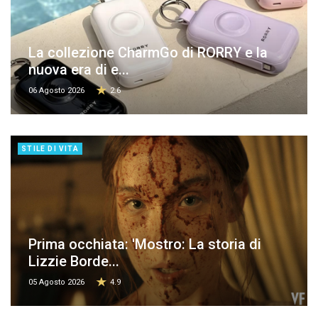
La collezione CharmGo di RORRY e la
nuova era di e...
06 Agosto 2026
2.6
STILE DI VITA
Prima occhiata: 'Mostro: La storia di
Lizzie Borde...
05 Agosto 2026
4.9