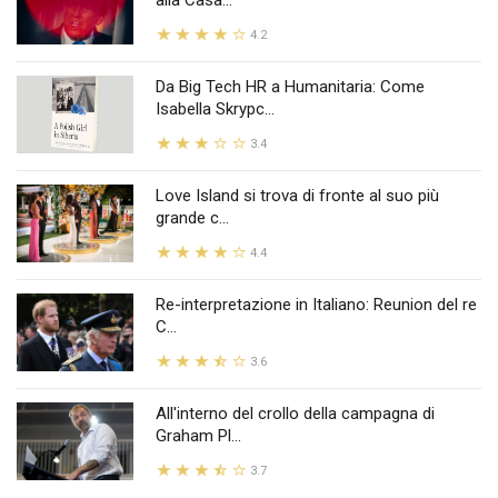
alla Casa...
4.2
Da Big Tech HR a Humanitaria: Come
Isabella Skrypc...
3.4
Love Island si trova di fronte al suo più
grande c...
4.4
Re-interpretazione in Italiano: Reunion del re
C...
3.6
All'interno del crollo della campagna di
Graham Pl...
3.7