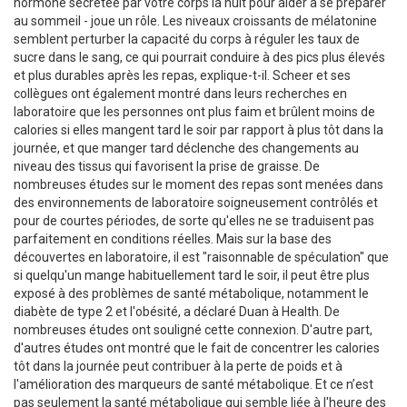
hormone sécrétée par votre corps la nuit pour aider à se préparer
au sommeil - joue un rôle. Les niveaux croissants de mélatonine
semblent perturber la capacité du corps à réguler les taux de
sucre dans le sang, ce qui pourrait conduire à des pics plus élevés
et plus durables après les repas, explique-t-il. Scheer et ses
collègues ont également montré dans leurs recherches en
laboratoire que les personnes ont plus faim et brûlent moins de
calories si elles mangent tard le soir par rapport à plus tôt dans la
journée, et que manger tard déclenche des changements au
niveau des tissus qui favorisent la prise de graisse. De
nombreuses études sur le moment des repas sont menées dans
des environnements de laboratoire soigneusement contrôlés et
pour de courtes périodes, de sorte qu'elles ne se traduisent pas
parfaitement en conditions réelles. Mais sur la base des
découvertes en laboratoire, il est "raisonnable de spéculation" que
si quelqu'un mange habituellement tard le soir, il peut être plus
exposé à des problèmes de santé métabolique, notamment le
diabète de type 2 et l'obésité, a déclaré Duan à Health. De
nombreuses études ont souligné cette connexion. D'autre part,
d'autres études ont montré que le fait de concentrer les calories
tôt dans la journée peut contribuer à la perte de poids et à
l'amélioration des marqueurs de santé métabolique. Et ce n’est
pas seulement la santé métabolique qui semble liée à l'heure des