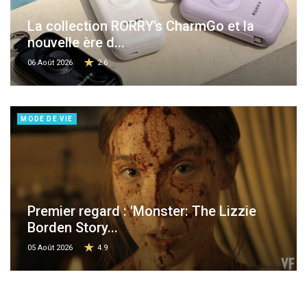
La collection RORRY’s CharmGo et la
nouvelle ère d...
06 Août 2026
2.6
MODE DE VIE
Premier regard : 'Monster: The Lizzie
Borden Story...
05 Août 2026
4.9