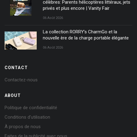
célèbres: Parents hélicoptères littéraux, jets
privés et plus encore | Vanity Fair
06 Août 2026
La collection RORRY’s CharmGo et la
nouvelle ère de la charge portable élégante
06 Août 2026
CONTACT
Contactez-nous
ABOUT
Politique de confidentialité
Conditions d'utilisation
À propos de nous
Faites de la publicité avec nous