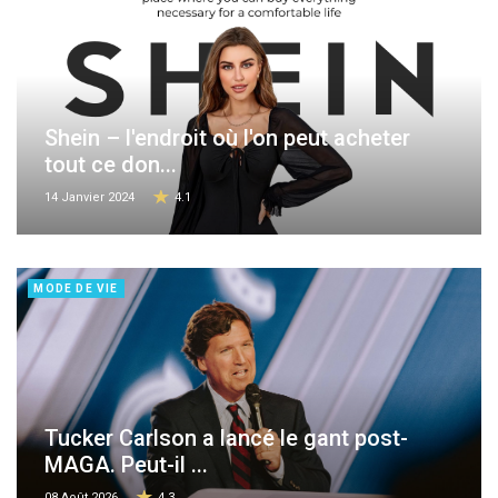
Shein – l'endroit où l'on peut acheter
tout ce don...
14 Janvier 2024
4.1
MODE DE VIE
Tucker Carlson a lancé le gant post-
MAGA. Peut-il ...
08 Août 2026
4.3