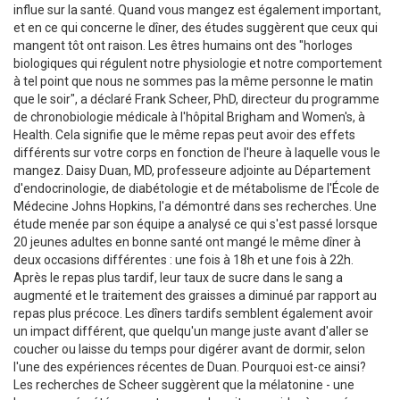
influe sur la santé. Quand vous mangez est également important,
et en ce qui concerne le dîner, des études suggèrent que ceux qui
mangent tôt ont raison. Les êtres humains ont des "horloges
biologiques qui régulent notre physiologie et notre comportement
à tel point que nous ne sommes pas la même personne le matin
que le soir", a déclaré Frank Scheer, PhD, directeur du programme
de chronobiologie médicale à l'hôpital Brigham and Women's, à
Health. Cela signifie que le même repas peut avoir des effets
différents sur votre corps en fonction de l'heure à laquelle vous le
mangez. Daisy Duan, MD, professeure adjointe au Département
d'endocrinologie, de diabétologie et de métabolisme de l'École de
Médecine Johns Hopkins, l'a démontré dans ses recherches. Une
étude menée par son équipe a analysé ce qui s'est passé lorsque
20 jeunes adultes en bonne santé ont mangé le même dîner à
deux occasions différentes : une fois à 18h et une fois à 22h.
Après le repas plus tardif, leur taux de sucre dans le sang a
augmenté et le traitement des graisses a diminué par rapport au
repas plus précoce. Les dîners tardifs semblent également avoir
un impact différent, que quelqu'un mange juste avant d'aller se
coucher ou laisse du temps pour digérer avant de dormir, selon
l'une des expériences récentes de Duan. Pourquoi est-ce ainsi?
Les recherches de Scheer suggèrent que la mélatonine - une