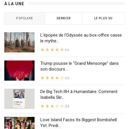
À LA UNE
POPOLARE
DERNIER
LE PLUS VU
L'épopée de l'Odyssée au box-office casse
le mythe...
4.6
Trump pousse le "Grand Mensonge" dans
son discours...
4.2
De Big Tech RH à Humanitaire: Comment
Isabella Skr...
3.4
Love Island Faces Its Biggest Bombshell
Yet: Predi...