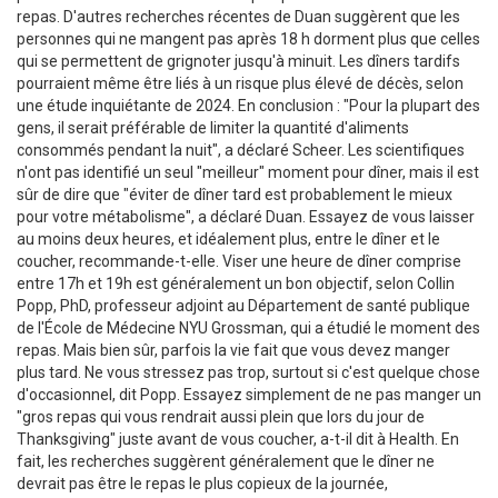
repas. D'autres recherches récentes de Duan suggèrent que les
personnes qui ne mangent pas après 18 h dorment plus que celles
qui se permettent de grignoter jusqu'à minuit. Les dîners tardifs
pourraient même être liés à un risque plus élevé de décès, selon
une étude inquiétante de 2024. En conclusion : "Pour la plupart des
gens, il serait préférable de limiter la quantité d'aliments
consommés pendant la nuit", a déclaré Scheer. Les scientifiques
n'ont pas identifié un seul "meilleur" moment pour dîner, mais il est
sûr de dire que "éviter de dîner tard est probablement le mieux
pour votre métabolisme", a déclaré Duan. Essayez de vous laisser
au moins deux heures, et idéalement plus, entre le dîner et le
coucher, recommande-t-elle. Viser une heure de dîner comprise
entre 17h et 19h est généralement un bon objectif, selon Collin
Popp, PhD, professeur adjoint au Département de santé publique
de l'École de Médecine NYU Grossman, qui a étudié le moment des
repas. Mais bien sûr, parfois la vie fait que vous devez manger
plus tard. Ne vous stressez pas trop, surtout si c'est quelque chose
d'occasionnel, dit Popp. Essayez simplement de ne pas manger un
"gros repas qui vous rendrait aussi plein que lors du jour de
Thanksgiving" juste avant de vous coucher, a-t-il dit à Health. En
fait, les recherches suggèrent généralement que le dîner ne
devrait pas être le repas le plus copieux de la journée,