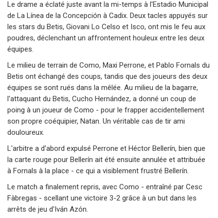
Le drame a éclaté juste avant la mi-temps à l'Estadio Municipal
de La Línea de la Concepción à Cadix. Deux tacles appuyés sur
les stars du Betis, Giovani Lo Celso et Isco, ont mis le feu aux
poudres, déclenchant un affrontement houleux entre les deux
équipes.
Le milieu de terrain de Como, Maxi Perrone, et Pablo Fornals du
Betis ont échangé des coups, tandis que des joueurs des deux
équipes se sont rués dans la mêlée. Au milieu de la bagarre,
l'attaquant du Betis, Cucho Hernández, a donné un coup de
poing à un joueur de Como - pour le frapper accidentellement
son propre coéquipier, Natan. Un véritable cas de tir ami
douloureux.
L'arbitre a d'abord expulsé Perrone et Héctor Bellerín, bien que
la carte rouge pour Bellerín ait été ensuite annulée et attribuée
à Fornals à la place - ce qui a visiblement frustré Bellerín.
Le match a finalement repris, avec Como - entraîné par Cesc
Fàbregas - scellant une victoire 3-2 grâce à un but dans les
arrêts de jeu d'Iván Azón.