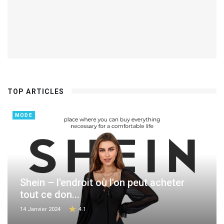
TOP ARTICLES
MODE
Shein – l'endroit où l'on peut acheter
tout ce don...
14 Janvier 2024
4.1