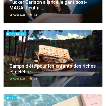
Tucker Carlson a lancé le gant post-
MAGA. Peut-il ...
08 Août 2026
4.3
MODE DE VIE
Camps d'été pour les enfants des riches
et célèbre...
06 Août 2026
2.1
MODE