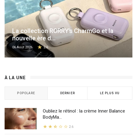
La collection RORRY’s CharmGo et la
nouvelle ère d...
06 Août 2026
2.6
À LA UNE
POPOLARE
DERNIER
LE PLUS VU
Oubliez le rétinol : la crème Inner Balance
BodyMa...
2.6