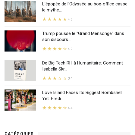
L'épopée de l'Odyssée au box-office casse
le mythe...
4.6
Trump pousse le "Grand Mensonge" dans
son discours...
4.2
De Big Tech RH à Humanitaire: Comment
Isabella Skr...
3.4
Love Island Faces Its Biggest Bombshell
Yet: Predi...
4.4
CATÉGORIES