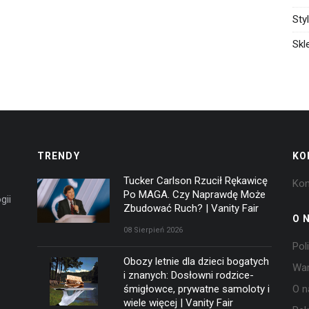
Sty
Skl
TRENDY
KO
Tucker Carlson Rzucił Rękawicę
Kon
Po MAGA. Czy Naprawdę Może
gii
Zbudować Ruch? | Vanity Fair
O 
08 Sierpień 2026
Pol
Obozy letnie dla dzieci bogatych
War
i znanych: Dosłowni rodzice-
śmigłowce, prywatne samoloty i
O n
wiele więcej | Vanity Fair