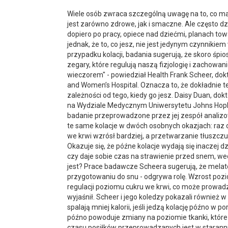
Wiele osób zwraca szczególną uwagę na to, co mają 
jest zarówno zdrowe, jak i smaczne. Ale często d
dopiero po pracy, opiece nad dziećmi, planach to
jednak, że to, co jesz, nie jest jedynym czynnikiem
przypadku kolacji, badania sugerują, że skoro śpio
zegary, które regulują naszą fizjologię i zachowan
wieczorem" - powiedział Health Frank Scheer, dok
and Women’s Hospital. Oznacza to, że dokładnie t
zależności od tego, kiedy go jesz. Daisy Duan, dok
na Wydziale Medycznym Uniwersytetu Johns Hopk
badanie przeprowadzone przez jej zespół analizow
te same kolacje w dwóch osobnych okazjach: raz o 
we krwi wzrósł bardziej, a przetwarzanie tłuszcz
Okazuje się, że późne kolacje wydają się inaczej d
czy daje sobie czas na strawienie przed snem, w
jest? Prace badawcze Scheera sugerują, że melat
przygotowaniu do snu - odgrywa rolę. Wzrost poz
regulacji poziomu cukru we krwi, co może prowadz
wyjaśnił. Scheer i jego koledzy pokazali również w 
spalają mniej kalorii, jeśli jedzą kolację późno w
późno powoduje zmiany na poziomie tkanki, które
czasu posiłków przeprowadzanych jest w staranni