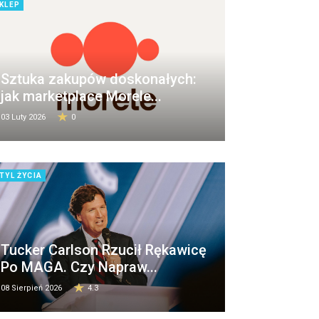
KLEP
Sztuka zakupów doskonałych:
jak marketplace Morele...
03 Luty 2026
0
TYL ŻYCIA
Tucker Carlson Rzucił Rękawicę
Po MAGA. Czy Napraw...
08 Sierpień 2026
4.3