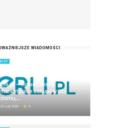
JWAŻNIEJSZE WIADOMOŚCI
KLEP
Erli.pl — nowoczesny
marketplace zakupów dla
domu,...
25 Luty 2026
4