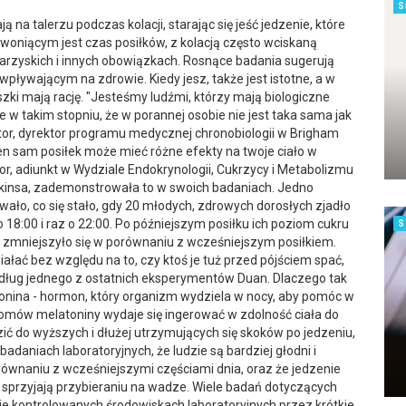
S
na talerzu podczas kolacji, starając się jeść jedzenie, które
zwoniącym jest czas posiłków, z kolacją często wciskaną
warzyskich i innych obowiązkach. Rosnące badania sugerują
 wpływającym na zdrowie. Kiedy jesz, także jest istotne, a w
szki mają rację. "Jesteśmy ludźmi, którzy mają biologiczne
ie w takim stopniu, że w porannej osobie nie jest taka sama jak
tor, dyrektor programu medycznej chronobiologii w Brigham
en sam posiłek może mieć różne efekty na twoje ciało w
tor, adiunkt w Wydziale Endokrynologii, Cukrzycy i Metabolizmu
insa, zademonstrowała to w swoich badaniach. Jedno
ało, co się stało, gdy 20 młodych, zdrowych dorosłych zjadło
18:00 i raz o 22:00. Po późniejszym posiłku ich poziom cukru
S
u zmniejszyło się w porównaniu z wcześniejszym posiłkiem.
ziałać bez względu na to, czy ktoś je tuż przed pójściem spać,
edług jednego z ostatnich eksperymentów Duan. Dlaczego tak
onina - hormon, który organizm wydziela w nocy, aby pomóc w
iomów melatoniny wydaje się ingerować w zdolność ciała do
ić do wyższych i dłużej utrzymujących się skoków po jedzeniu,
badaniach laboratoryjnych, że ludzie są bardziej głodni i
 porównaniu z wcześniejszymi częściami dnia, oraz że jedzenie
 sprzyjają przybieraniu na wadze. Wiele badań dotyczących
e kontrolowanych środowiskach laboratoryjnych przez krótkie