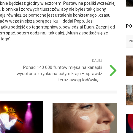
obnie będziesz głodny wieczorem. Postaw na posiłki wcześniej
a, błonnika i zdrowych tłuszczów, aby nie byłeś tak głodny
ją również, że pomocne jest ustalenie konkretnego „czasu
wać w wcześniejszą porę posiłku – dodał Popp. Jeśli
PO
ządku podejść do tego stopniowo, powiedział Duan. Zacznij od
 spać, potem godzinę, i tak dalej. „Musisz spotkać się ze
 tego”.
P
DALEJ
Ponad 140 000 funtów mięsa na kanapki
wycofano z rynku na całym kraju – sprawdź
teraz swoją lodówkę....