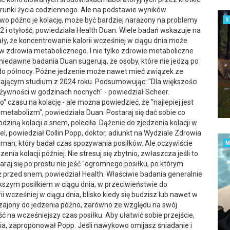
warunki życia codziennego. Ale na podstawie wyników
owo późno je kolację, może być bardziej narażony na problemy
S
 i otyłość, powiedziała Health Duan. Wiele badań wskazuje na
ały, że koncentrowanie kalorii wcześniej w ciągu dnia może
ów zdrowia metabolicznego. I nie tylko zdrowie metaboliczne
niedawne badania Duan sugerują, że osoby, które nie jedzą po
aż do północy. Późne jedzenie może nawet mieć związek ze
żającym studium z 2024 roku. Podsumowując: "Dla większości
j żywności w godzinach nocnych" - powiedział Scheer.
 czasu na kolację - ale można powiedzieć, że "najlepiej jest
metabolizm", powiedziała Duan. Postaraj się dać sobie co
odziną kolacji a snem, poleciła. Dążenie do zjedzenia kolacji w
el, powiedział Collin Popp, doktor, adiunkt na Wydziale Zdrowia
man, który badał czas spożywania posiłków. Ale oczywiście
nia kolacji później. Nie stresuj się zbytnio, zwłaszcza jeśli to
araj się po prostu nie jeść "ogromnego posiłku, po którym
ż przed snem, powiedział Health. Właściwie badania generalnie
ększym posiłkiem w ciągu dnia, w przeciwieństwie do
 wcześniej w ciągu dnia, blisko kiedy się budzisz lub nawet w
yczajony do jedzenia późno, zarówno ze względu na swój
ć na wcześniejszy czas posiłku. Aby ułatwić sobie przejście,
a, zaproponował Popp. Jeśli nawykowo omijasz śniadanie i