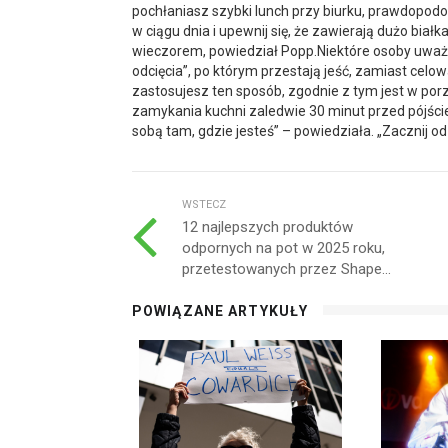
pochłaniasz szybki lunch przy biurku, prawdopod
w ciągu dnia i upewnij się, że zawierają dużo białk
wieczorem, powiedział Popp.Niektóre osoby uważa
odcięcia”, po którym przestają jeść, zamiast celo
zastosujesz ten sposób, zgodnie z tym jest w por
zamykania kuchni zaledwie 30 minut przed pójściem
sobą tam, gdzie jesteś” – powiedziała. „Zacznij od
WSTECZ
12 najlepszych produktów
odpornych na pot w 2025 roku,
przetestowanych przez Shape...
POWIĄZANE ARTYKUŁY