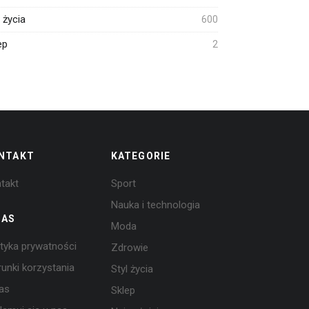
l życia
600
ep
2
NTAKT
KATEGORIE
takt
Sport
Nauka i technologia
NAS
Moda
ityka prywatności
Zdrowie
unki korzystania
Styl życia
as
Sklep