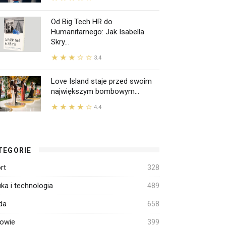
Od Big Tech HR do
Humanitarnego: Jak Isabella
Skry...
3.4
Love Island staje przed swoim
największym bombowym...
4.4
TEGORIE
rt
328
ka i technologia
489
da
658
owie
399