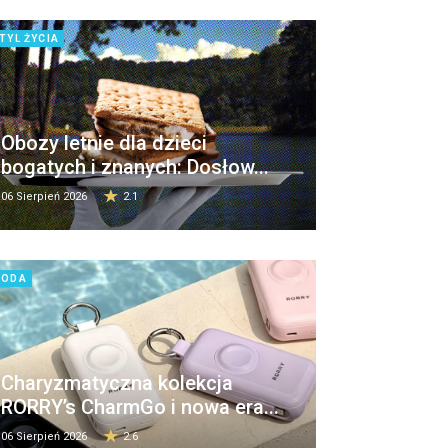
TYL ŻYCIA
Obozy letnie dla dzieci
bogatych i znanych: Dosłow...
06 Sierpień 2026
2.1
MODA
Charyzmatyczna kolekcja
RORRY’s CharmGo i nowa era...
06 Sierpień 2026
2.6