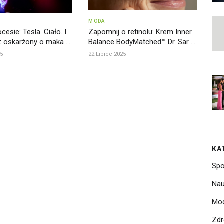
MODA
cesie: Tesla. Ciało. I
Zapomnij o retinolu: Krem Inner
 oskarżony o maka ...
Balance BodyMatched™ Dr. Sar ...
25
22 Lipiec 2025
KA
Spo
Nau
Mo
Zdr