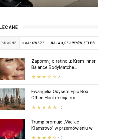
LECANE
OPULARNE
NAJNOWSZE
NAJWIĘCEJ WYŚWIETLEŃ
Zapomnij o retinolu: Krem Inner
Balance BodyMatche...
2.6
Ewangelia Odysei's Epic Box
Office Haul rozbija mi...
4.6
Trump promuje „Wielkie
Kłamstwo” w przemówieniu w ...
4.2