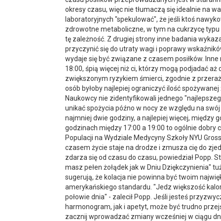
okresy czasu, więc nie tłumaczą się idealnie na 
laboratoryjnych "spekulować", że jeśli ktoś nawyk
zdrowotne metaboliczne, w tym na cukrzycę typu 2
tę zależność. Z drugiej strony inne badania wykaz
przyczynić się do utraty wagi i poprawy wskaźnik
wydaje się być związane z czasem posiłków. Inne 
18:00, śpią więcej niż ci, którzy mogą podjadać 
zwiększonym ryzykiem śmierci, zgodnie z przera
osób byłoby najlepiej ograniczyć ilość spożywane
Naukowcy nie zidentyfikowali jednego "najlepszego"
unikać spożycia późno w nocy ze względu na swój 
najmniej dwie godziny, a najlepiej więcej, między g
godzinach między 17:00 a 19:00 to ogólnie dobry c
Populacji na Wydziale Medycyny Szkoły NYU Gross
czasem życie staje na drodze i zmusza cię do zjedze
zdarza się od czasu do czasu, powiedział Popp. St
masz pełen żołądek jak w Dniu Dziękczynienia" tu
sugerują, że kolacja nie powinna być twoim najwi
amerykańskiego standardu. "Jedz większość kalorii
połowie dnia" - zalecił Popp. Jeśli jesteś przyzw
harmonogram, jak i apetyt, może być trudno przejś
zacznij wprowadzać zmiany wcześniej w ciągu dni