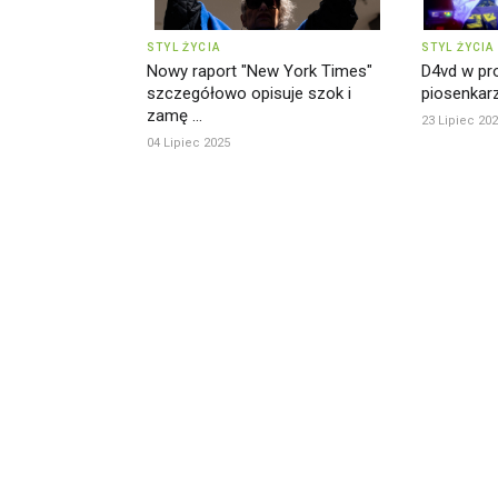
STYL ŻYCIA
STYL ŻYCIA
Nowy raport "New York Times"
D4vd w pro
szczegółowo opisuje szok i
piosenkarz
zamę ...
23 Lipiec 20
04 Lipiec 2025