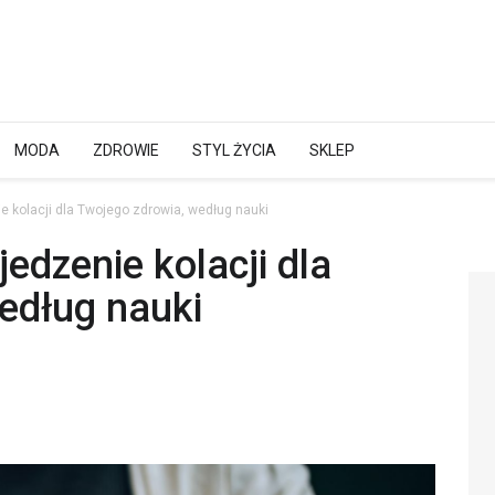
MODA
ZDROWIE
STYL ŻYCIA
SKLEP
e kolacji dla Twojego zdrowia, według nauki
edzenie kolacji dla
edług nauki