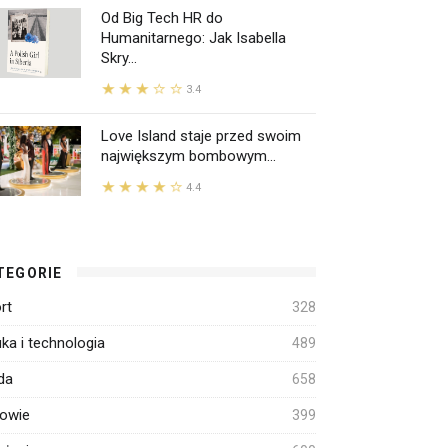
Od Big Tech HR do
Humanitarnego: Jak Isabella
Skry...
3.4
Love Island staje przed swoim
największym bombowym...
4.4
TEGORIE
rt
328
ka i technologia
489
da
658
owie
399