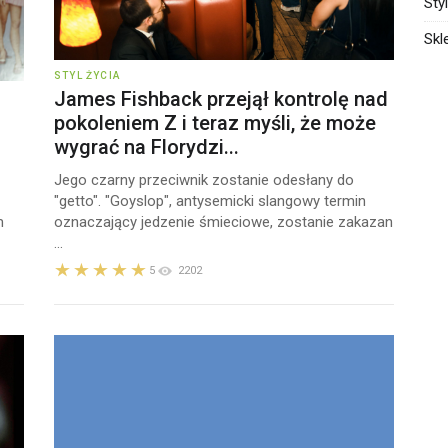
Sty
Skl
STYL ŻYCIA
James Fishback przejął kontrolę nad
pokoleniem Z i teraz myśli, że może
wygrać na Florydzi...
Jego czarny przeciwnik zostanie odesłany do
"getto". "Goyslop", antysemicki slangowy termin
m
oznaczający jedzenie śmieciowe, zostanie zakazan
...
5
2202