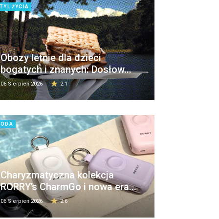
TYL ŻYCIA
Obozy letnie dla dzieci
bogatych i znanych: Dosłow...
06 Sierpień 2026
2.1
MODA
Charyzmatyczna kolekcja
RORRY’s CharmGo i nowa era...
06 Sierpień 2026
2.6