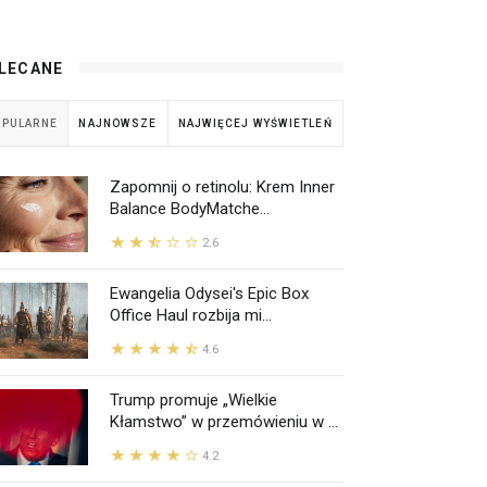
LECANE
OPULARNE
NAJNOWSZE
NAJWIĘCEJ WYŚWIETLEŃ
Zapomnij o retinolu: Krem Inner
Balance BodyMatche...
2.6
Ewangelia Odysei's Epic Box
Office Haul rozbija mi...
4.6
Trump promuje „Wielkie
Kłamstwo” w przemówieniu w ...
4.2