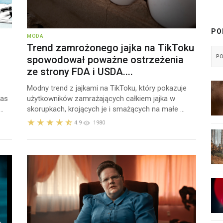
PO
MODA
Trend zamrożonego jajka na TikToku
spowodował poważne ostrzeżenia
P
ze strony FDA i USDA....
Modny trend z jajkami na TikToku, który pokazuje
zas
użytkowników zamrażających całkiem jajka w
.
skorupkach, krojących je i smażących na małe ...
4.9
1980