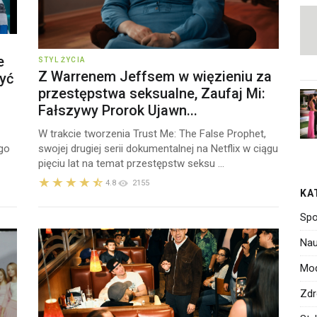
e
STYL ŻYCIA
Z Warrenem Jeffsem w więzieniu za
yć
przestępstwa seksualne, Zaufaj Mi:
Fałszywy Prorok Ujawn...
W trakcie tworzenia Trust Me: The False Prophet,
go
swojej drugiej serii dokumentalnej na Netflix w ciągu
pięciu lat na temat przestępstw seksu ...
4.8
2155
KA
Spo
Nau
Mo
Zdr