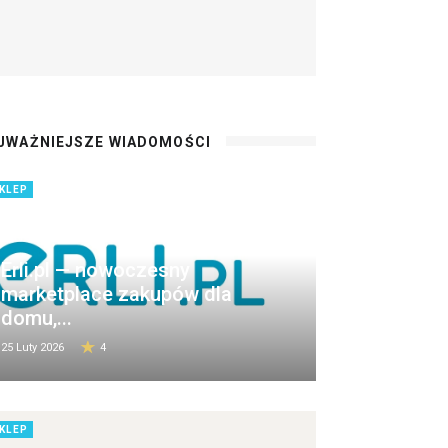
JWAŻNIEJSZE WIADOMOŚCI
KLEP
Erli.pl — nowoczesny
marketplace zakupów dla
domu,...
25 Luty 2026
4
KLEP