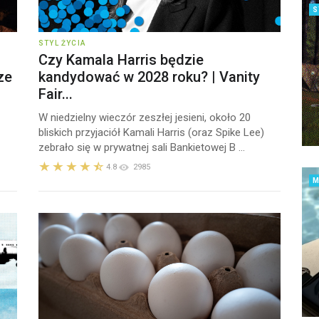
S
STYL ŻYCIA
Czy Kamala Harris będzie
ze
kandydować w 2028 roku? | Vanity
Fair...
W niedzielny wieczór zeszłej jesieni, około 20
bliskich przyjaciół Kamali Harris (oraz Spike Lee)
zebrało się w prywatnej sali Bankietowej B ...
4.8
2985