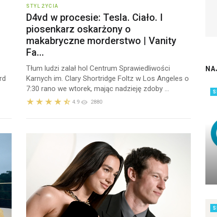
STYL ŻYCIA
D4vd w procesie: Tesla. Ciało. I
piosenkarz oskarżony o
makabryczne morderstwo | Vanity
Fa...
Tłum ludzi zalał hol Centrum Sprawiedliwości
NA
rd
Karnych im. Clary Shortridge Foltz w Los Angeles o
7:30 rano we wtorek, mając nadzieję zdoby ...
S
4.9
2880
S