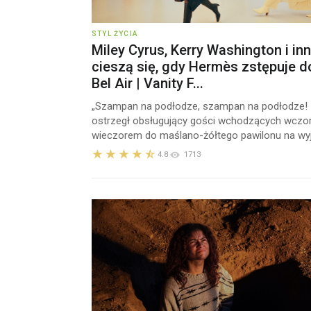
STYL ŻYCIA
Miley Cyrus, Kerry Washington i inn
cieszą się, gdy Hermès zstępuje d
Bel Air | Vanity F...
„Szampan na podłodze, szampan na podłodze! 
ostrzegł obsługujący gości wchodzących wczor
wieczorem do maślano-żółtego pawilonu na wyją
4.8
1713