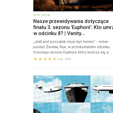
STYL ŻYCIA
Nasze przewidywania dotyczące
finału 3. sezonu 'Euphorii': Kto umr
w odcinku 8? | Vanity...
„Jeśli jest początek, musi być koniec” - mówi
postać Zendaii, Rue, w przedostatnim odcinku
trzeciego sezonu Euphorii, który kończy się, p ...
5
3159