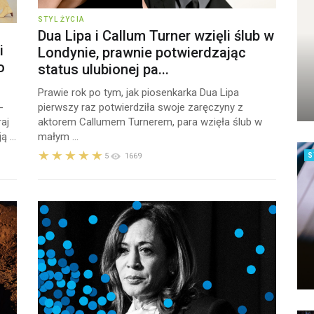
STYL ŻYCIA
Dua Lipa i Callum Turner wzięli ślub w
i
Londynie, prawnie potwierdzając
o
status ulubionej pa...
Prawie rok po tym, jak piosenkarka Dua Lipa
-
pierwszy raz potwierdziła swoje zaręczyny z
aj
aktorem Callumem Turnerem, para wzięła ślub w
 ...
małym ...
5
1669
S