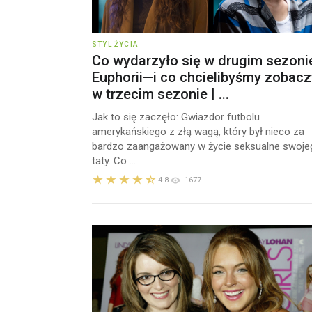
STYL ŻYCIA
Co wydarzyło się w drugim sezoni
Euphorii—i co chcielibyśmy zobacz
w trzecim sezonie | ...
Jak to się zaczęło: Gwiazdor futbolu
amerykańskiego z złą wagą, który był nieco za
bardzo zaangażowany w życie seksualne swoje
taty. Co ...
4.8
1677