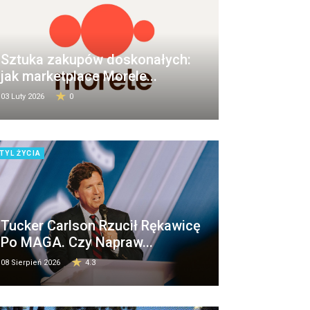
Sztuka zakupów doskonałych:
jak marketplace Morele...
03 Luty 2026
0
TYL ŻYCIA
Tucker Carlson Rzucił Rękawicę
Po MAGA. Czy Napraw...
08 Sierpień 2026
4.3