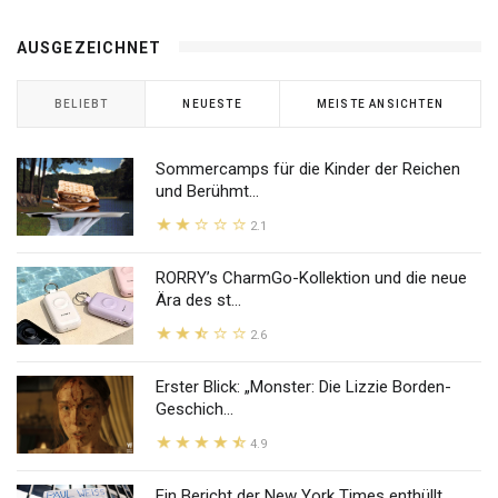
AUSGEZEICHNET
BELIEBT
NEUESTE
MEISTE ANSICHTEN
Sommercamps für die Kinder der Reichen
und Berühmt...
2.1
RORRY’s CharmGo-Kollektion und die neue
Ära des st...
2.6
Erster Blick: „Monster: Die Lizzie Borden-
Geschich...
4.9
Ein Bericht der New York Times enthüllt