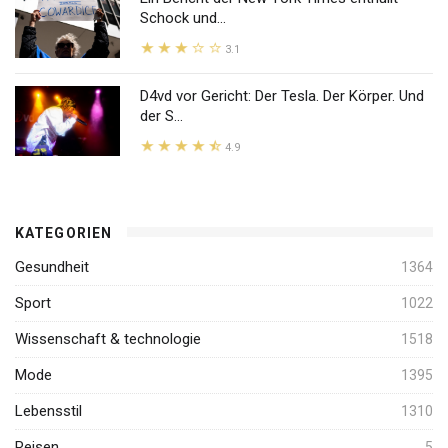
Schock und...
3.1
D4vd vor Gericht: Der Tesla. Der Körper. Und
der S...
4.9
KATEGORIEN
Gesundheit
1364
Sport
1022
Wissenschaft & technologie
1518
Mode
1395
Lebensstil
1310
Reisen
5