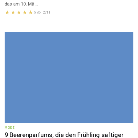
das am 10. Mä ...
5
2711
MODE
9 Beerenparfums, die den Frühling saftiger