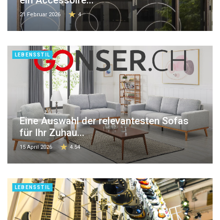
21 Februar 2026
4
LEBENSSTIL
Eine Auswahl der relevantesten Sofas
für Ihr Zuhau...
15 April 2026
4.54
LEBENSSTIL