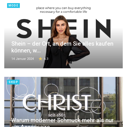
MODE
Shein – der Ort, an dem Sie alles kaufen
können, w...
14 Januar 2024
4.3
SHOP
Warum moderner Schmuck mehr als nur
ein Accessoire...