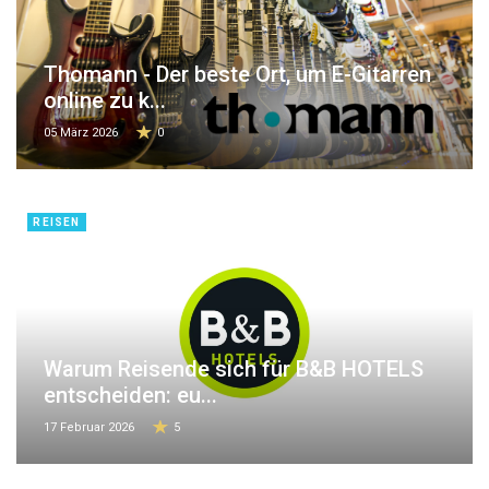
Thomann - Der beste Ort, um E-Gitarren
online zu k...
05 März 2026
0
REISEN
Warum Reisende sich für B&B HOTELS
entscheiden: eu...
17 Februar 2026
5