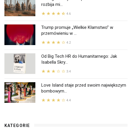
rozbija mi...
4.6
Trump promuje „Wielkie Kłamstwo” w
przemówieniu w ...
4.2
Od Big Tech HR do Humanitarnego: Jak
Isabella Skry...
3.4
Love Island staje przed swoim największym
bombowym...
4.4
KATEGORIE