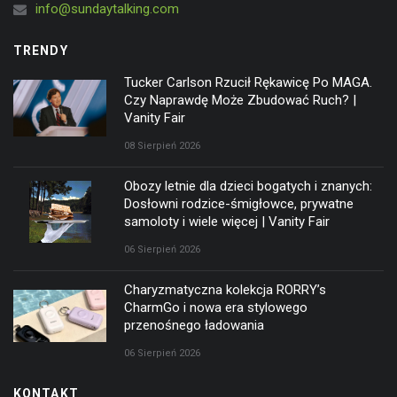
info@sundaytalking.com
TRENDY
Tucker Carlson Rzucił Rękawicę Po MAGA.
Czy Naprawdę Może Zbudować Ruch? |
Vanity Fair
08 Sierpień 2026
Obozy letnie dla dzieci bogatych i znanych:
Dosłowni rodzice-śmigłowce, prywatne
samoloty i wiele więcej | Vanity Fair
06 Sierpień 2026
Charyzmatyczna kolekcja RORRY’s
CharmGo i nowa era stylowego
przenośnego ładowania
06 Sierpień 2026
KONTAKT