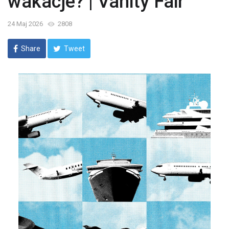
wakacje? | Vanity Fair
24 Maj 2026
2808
Share
Tweet