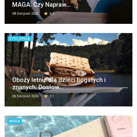
MAGA. Czy Napraw...
08 Sierpień 2026
4.3
STYL ŻYCIA
Obozy letnie dla dzieci bogatych i
znanych: Dosłow...
06 Sierpień 2026
2.1
MODA