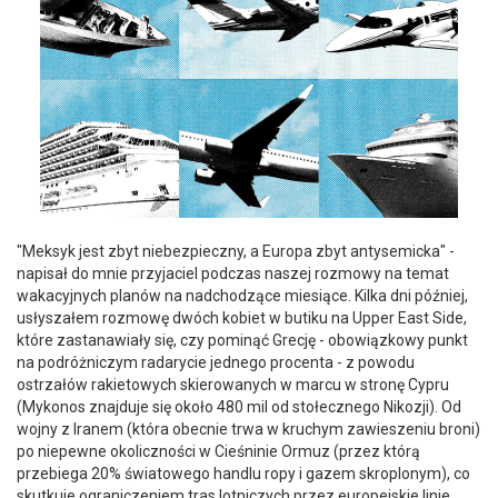
"Meksyk jest zbyt niebezpieczny, a Europa zbyt antysemicka" - napisał do mnie przyjaciel podczas naszej rozmowy na temat wakacyjnych planów na nadchodzące miesiące. Kilka dni później, usłyszałem rozmowę dwóch kobiet w butiku na Upper East Side, które zastanawiały się, czy pominąć Grecję - obowiązkowy punkt na podróżniczym radarycie jednego procenta - z powodu ostrzałów rakietowych skierowanych w marcu w stronę Cypru (Mykonos znajduje się około 480 mil od stołecznego Nikozji). Od wojny z Iranem (która obecnie trwa w kruchym zawieszeniu broni) po niepewne okoliczności w Cieśninie Ormuz (przez którą przebiega 20% światowego handlu ropy i gazem skroplonym), co skutkuje ograniczeniem tras lotniczych przez europejskie linie lotnicze, nie dziwi fakt, że obecna sytuacja geopolityczna wywołuje głębokie poczucie niepokoju. To, czego ludzie spoza najbogatszych kręgów nie zdają sobie sprawy, to że ci, którzy najczęściej podróżują po świecie z relatywną łatwością, przetwarzają tę obawę w bardzo specyficzny sposób: martwiąc się, jak spędzą swoje dni w trakcie zbliżającego się szczytu letniego sezonu podróży, gdy na wielu obszarach na świecie trwają nieustanne bombardowania i powszechna migracja. Niektórzy z tych samych osób utknęli w regionie Zatoki Perskiej po zamknięciu przestrzeni powietrznej na początku wojny. Inni nie mogli opuścić Karaibów w styczniu, tuż po amerykańskiej interwencji w Wenezueli. Miesiące później, niewiadome są bardziej nieznane niż kiedykolwiek wcześniej - i ten fakt, oraz strach przed pozostaniem odciętym, zmienia mapę miejsc, do których bogaci są skłonni się udać. Według Exclusive Resorts, platformy rezerwacyjnej dla osób o bardzo wysokich wartościach netto (zazwyczaj definiowanych jako posiadających co najmniej 30 milionów dolarów aktywów inwestycyjnych), pięć najczęściej rezerwowanych miejsc na tę wakację znajduje się w kraju; Jako przykład podano rok 2025, gdy dwie z najbardziej popularnych lokalizacji były zagraniczne. Stuart McNeill, dyrektor generalny Knightsbridge Circle, globalnej służby zarządzania luksusowym stylem życia, mówi, że nie widzi takiego paniki dotyczącej konkretnych miejsc, co raczej szersze poczucie niepewności. Jak tłumaczy McNeill, to nie tyle że jego członkowie - około 100 z nich, wielu z nich z trzecimi i czwartymi domami - mówią, że czują się "niepewni" w Europie lub na Bliskim Wschodzie, ale raczej brak zaufania do systemów dotyczących podróży, linii lotniczych, infrastruktury i płynności ich podróży. Klient Knightsbridge'a rezygnuje z pożądanych biletów na Wimbledon, ponieważ ta osoba czuje się niepewnie z powodu doświadczenia w lotnisku i TSA. Jeśli nie możesz być panem własnego podróżnego wszechświata, po co się z tym męczyć? Z drugiej strony: Kto chciałby przegapić rok w Il San Pietro, pyta dr Melissa Doft, chirurg plastyczny z Park Avenue. Zachowuje swoją zwykłą rezerwację na lipiec w legendarnym hotelu na skarpie nad morzem. Niemniej jednak, ogólnie rzecz biorąc, mówi, że "szuka miejsc, które uważamy za bezpieczne od ataków terrorystycznych i przyjaznych dla Ameryki". Jej obecny letni plan podróży obejmuje Australię, która zdaniem niej może być nieco mniej bezpieczna, Nową Zelandię i Bali. "Planujemy zatrzymać się w bardziej zacisznych miejscach z dala od zatłoczonych miast". Jeśli istnieje jedno zjednoczone spojrzenie wśród jednego procenta, to chęć kontroli za wszelką cenę. W normalnych czasach pieniądze faktycznie mogą stanowić pewną ochronę przed kaprysami świata. Nie jest to jednak takie proste w erze zaznaczonej przez trwające wojny. Jednak istnieje sposób na ominiecie tych trudności dla tych, którzy są skłonni płacić premium za pewne trasy. Podczas wiosennych wakacji w marcu, dr Doft, jej mąż i dwoje dzieci pojechali do Tajlandii. Celowo wybrali azjatyckiego przewoźnika lotniczego, aby uniknąć przesiadek na Bliskim Wschodzie - co zamierzają również zrobić tego lata w trakcie podróży do regionu Azji i Pacyfiku. Podobnie, Tianyue Jiang, kolekcjoner sztuki z Upper East Side i była specjalistka Christie's, mówi, że biorąc pod uwagę możliwość racjonowania paliwa lotniczego, uproszcza swoją letnią podróż do Włoch, Francji i Grecji, unikając lotów z przesiadką, korzystając z większych, międzynarodowych linii lotniczych, aby uniknąć odwołań, korzystając z pociągów lub łodzi do przemieszczeń międzymiastowych i między wyspami. Nawet to będzie droższe ze względu na dopłaty za paliwo, twierdzi David Zipkin, współzałożyciel Tradewind Aviation, który obsługuje zarówno prywatne, jak i regularne trasy. "W naszym przypadku to tylko około 8% podwyżki cen. Myślę, że to nie zniechęci planów letnich, ale jeśli wyższe ceny się utrzymają jesienią, zobaczymy spadki popytu" - mówi.W zeszłe lato było inaczej, bardziej w stylu "zarezerwuj i pomyśl o tym później", jak mówi Matt Butler, doradca podróży w firmie Fora, który często planuje wakacje w wartości sześciu cyfr. "Tego lata ludzie robią rachunki - sprawdzają temperaturę. Między drogimi lotami, nocami minimum w hotelach za 2000 dolarów i 100-stopniowym upałem na Morzu Śródziemnym, moi klienci kwestionują całą propozycję. Dodajmy jeszcze niepokój związany z globalną polityką, a Nantucket, Jackson Hole i Hawaje zaczynają wyglądać jak bardzo przekonywujące alternatywy" - mówi. Według McNeilla, inny klient Knightsbridge wybrał spędzić cztery miesiące w Sag Harbor zamiast jechać do Włoch. Ale ta opcja nie będzie dostępna dla każdego chcącego wielkiej marki: Jak napisano niedawno w The Real Deal, "Tytuł „Tight Inventory Is Rankling the Hamptons’ Resi Market”. Zamiast sierpnia we włoskim Neapolu, podróżnicy mogą się zwrócić ku Neapolowi na Florydzie. Nowo odnowiony Naples Beach Club, hotel Four Seasons, notuje stabilne rezerwacje na letnie miesiące, które zwykle uważane są za tutejszą najniższą porę roku. Pendry w Park City, Utah, bardziej znane z tras narciarskich, zanotował wzrost o 15% zapotrzebowania na wakacje w porównaniu z zeszłym rokiem, mówi John Rolfs, dyrektor hotelu. Matt Deitch, główny partner w Southworth - firmie zajmującej się prywatnymi nieruchomościami z lokalizacjami na Bahamach, w Massachusetts i Kolorado, gdzie domy zaczynają się w milionach dolarów - zauważył, że członkowie podróżują mniej międzynarodowo, a stawki zajętości w czasie wakacji szkolnych są rekordowo wysokie w tym roku. Przewiduje, że trend ten będzie trwał do lipca i sierpnia. Wzorce podróżowania ewoluują na podstawie korzystnej geografii. Butler mówi, że wysyła więcej klientów na Polinezję Francuską, ponieważ "jest całkowicie odizolowana od nuklearnych zagrożeń i tańsza od Malediwów, oferując taki sam wrażenia z willi nad wodą". Ale nawet zamożni - ci, którzy lecą w przedniej części samolotu, ale nie własnym samolotem - są torturowani przez poważne pytanie: "Czy bezpieczne jest podróżowanie międzynarodowe?" Odpowiedź może zależeć od postrzegania. Jack Ezon, który prowadzi luksusową agencję podróży Embark Beyond z Nowego Jorku, mówi, że 95% podróży jego firmy do Egiptu, 43% do Turcji i 20% do Maroka zostało anulowanych w czasie, gdy ostrzeżenie podróżnicze Departamentu Stanu dla tych terytoriów było na poziomie drugim - zalecające podróżnikom "zwiększenie ostrożności". To samo określenie obecnie dotyczy Włoch, Francji, Hiszpanii, Bahamów i Turks i Caicos. Tymczasem niektóre obszary w Turcji, takie jak południe i granica z Syrią i Irakiem, oraz Środkowy i Północny Synaj w Egipcie, wszystkie są na poziomie czwartym: nie wyjeżdżaj. A co właściwie oznacza "bezpieczeństwo"? Przynajmniej dla ultra-zamożnych, to słowo mniej dotyczy materialnego dobrostanu, a bardziej eufemizmu o możliwości robienia dokładnie tego, co chcą, kiedy chcą. Kostaryka, Monako, Szwecja i większość Turcji są na poziomie drugim, uznane za równie "bezpieczne" przez Departament Stanu USA. Ale zaniepokojeni bogaci nie martwią się podróżami na Turks i Caicos ani do Szwecji. (Tak naprawdę, Turks i Caicos obecnie notują rekordową liczbę turystów, według władz turystyki na wyspie. A VistaJet, firma lotnicza prywatna, informuje, że zainteresowanie prywatnymi czarterami do Szwecji wzrosło o 8% w tym roku.) Zgodą wielu najlepszych doradców podróży jest kontynuowanie swoich planów, po prostu wybierając złoty pakiet ubezpieczenia podróżnego. Według nich, skomplikowane i drogie plany ewakuacji prawdopodobnie są przesadzone - chyba że planujesz podróż do klasycznych letnich destynacji, jak Syria, Korea Północna czy Jemen. Nawet ze skierowaniem się ku krajowym destynacjom, Ibiza, Capri, Santorini, Positano, Saint Tropez i Mallorca nadal będą prawdopodobnie pełne Amerykanów w lipcu. Zapotrzebowanie na Wybrzeżu Amalfi jest teraz tak duże, że niektóre pokoje kosztują 6000 dolarów za noc. W zeszłym lato June Haynes, była dyrektor Valentino, podróżowała z partnerem do Maroka, Arabii Saudyjskiej i Egiptu w celu pozyskania materiałów do swojej zbliżającej się kolekcji designu i mody. W tym roku mówi, że udają się do Hiszpanii "głównie z powodu powszechnych ostrzeżeń podróżniczych". Ich marka, JJUIN, otwiera pierwszy sklep w East Hampton w tym lato. Barbara Muckermann, dyrektor generalny Kempinski Hotels, informuje, że luksusowa marka hotelarska zauważa więcej rezerwacji od Amerykanów, szczególnie do chłodniejszych miejsc, takich jak Saint Moritz, Praga, Monachium i Berlin. VistaJet informuje, że zainteresowanie prywatnymi czarterami do Albanii - ulubionego miejsca byłego burmistrza Nowego Jorku Erica Adamsa i przyszłego miejsca pięciogwiazdkowego kurortu popartego firmą prywatnego funduszu Jareda Kushnera - wzrosło o 211% w tym roku.Ale Anant Sharma, wykładowca gościnny w szkole hotelarskiej EHL w Lozannie, w Szwajcarii, jest optymistyczny co do tego, że zamożna klientela będzie kontynuować podróże w tym lato, pomimo wszystkich odstraszaczy. "Bogaci nie będą przejmować się dodatkową opłatą za bilet klasy biznesowej," powiedział Sharma publiczności na konferencji turystycznej Embark Immersion w kwietniu. Bardziej niż cokolwiek innego, powiedział, "Ludzie chcą uci