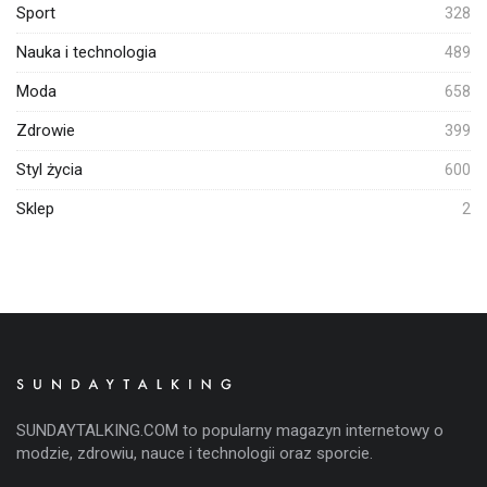
Sport
328
Nauka i technologia
489
Moda
658
Zdrowie
399
Styl życia
600
Sklep
2
SUNDAYTALKING.COM to popularny magazyn internetowy o
modzie, zdrowiu, nauce i technologii oraz sporcie.