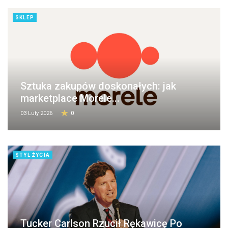
SKLEP
Sztuka zakupów doskonałych: jak
marketplace Morele...
03 Luty 2026
0
STYL ŻYCIA
Tucker Carlson Rzucił Rękawicę Po