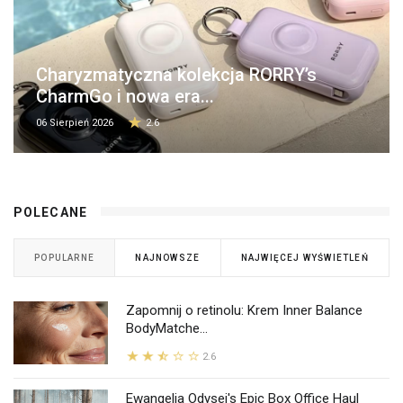
Charyzmatyczna kolekcja RORRY’s
CharmGo i nowa era...
06 Sierpień 2026
2.6
POLECANE
POPULARNE
NAJNOWSZE
NAJWIĘCEJ WYŚWIETLEŃ
Zapomnij o retinolu: Krem Inner Balance
BodyMatche...
2.6
Ewangelia Odysei's Epic Box Office Haul