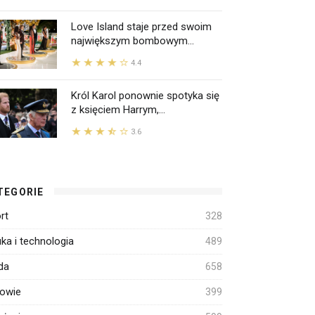
Love Island staje przed swoim
największym bombowym...
4.4
Król Karol ponownie spotyka się
z księciem Harrym,...
3.6
TEGORIE
rt
328
ka i technologia
489
da
658
owie
399