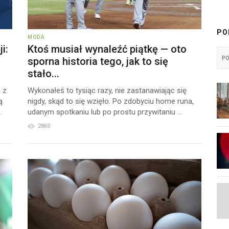
PO
MODA
i:
Ktoś musiał wynaleźć piątkę — oto
sporna historia tego, jak to się
P
stało...
 z
Wykonałeś to tysiąc razy, nie zastanawiając się
ą
nigdy, skąd to się wzięło. Po zdobyciu home runa,
.
udanym spotkaniu lub po prostu przywitaniu ...
2865