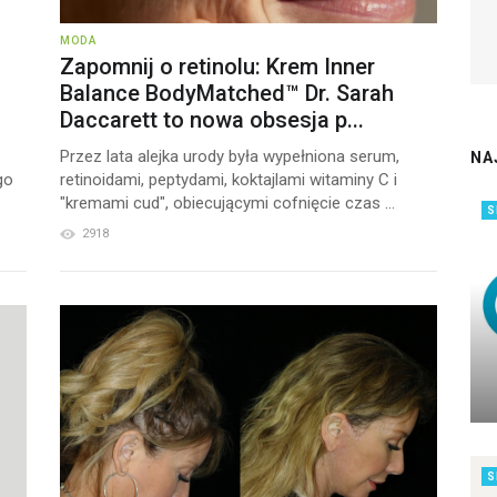
MODA
Zapomnij o retinolu: Krem Inner
Balance BodyMatched™ Dr. Sarah
Daccarett to nowa obsesja p...
Przez lata alejka urody była wypełniona serum,
NA
go
retinoidami, peptydami, koktajlami witaminy C i
"kremami cud", obiecującymi cofnięcie czas ...
S
2918
S