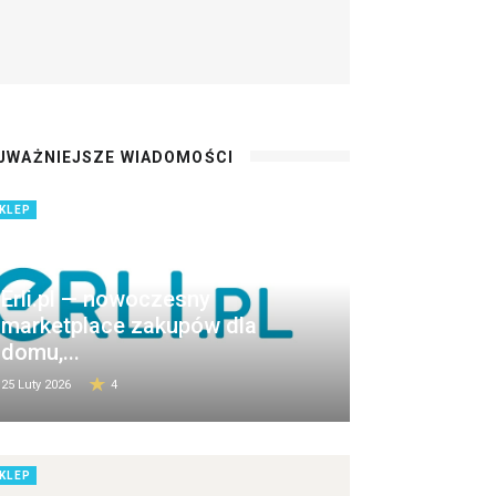
JWAŻNIEJSZE WIADOMOŚCI
KLEP
Erli.pl — nowoczesny
marketplace zakupów dla
domu,...
25 Luty 2026
4
KLEP