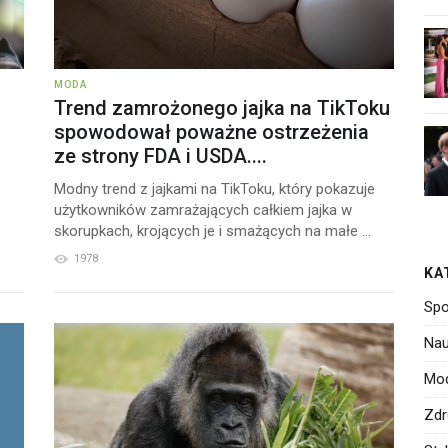
MODA
Trend zamrożonego jajka na TikToku
spowodował poważne ostrzeżenia
ze strony FDA i USDA....
o
Modny trend z jajkami na TikToku, który pokazuje
użytkowników zamrażających całkiem jajka w
skorupkach, krojących je i smażących na małe ...
1978
KA
Spo
Nau
Mo
Zdr