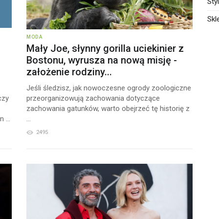
Sty
Skl
MODA
Mały Joe, słynny gorilla uciekinier z
Bostonu, wyrusza na nową misję -
założenie rodziny...
Jeśli śledzisz, jak nowoczesne ogrody zoologiczne
czy
przeorganizowują zachowania dotyczące
zachowania gatunków, warto obejrzeć tę historię z
 ...
...
2495