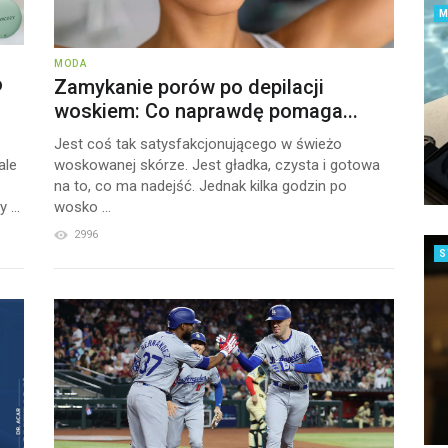
MODA
o
Zamykanie porów po depilacji
woskiem: Co naprawdę pomaga...
Jest coś tak satysfakcjonującego w świeżo
ale
woskowanej skórze. Jest gładka, czysta i gotowa
na to, co ma nadejść. Jednak kilka godzin po
 ...
wosko ...
2996
S