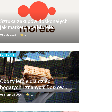
Sztuka zakupów doskonałych:
jak marketplace Morele...
03 Luty 2026
0
TYL ŻYCIA
Obozy letnie dla dzieci
bogatych i znanych: Dosłow...
06 Sierpień 2026
2.1