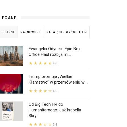
LECANE
OPULARNE
NAJNOWSZE
NAJWIĘCEJ WYŚWIETLEŃ
Ewangelia Odysei's Epic Box
Office Haul rozbija mi...
4.6
Trump promuje „Wielkie
Kłamstwo” w przemówieniu w ...
4.2
Od Big Tech HR do
Humanitarnego: Jak Isabella
Skry...
3.4