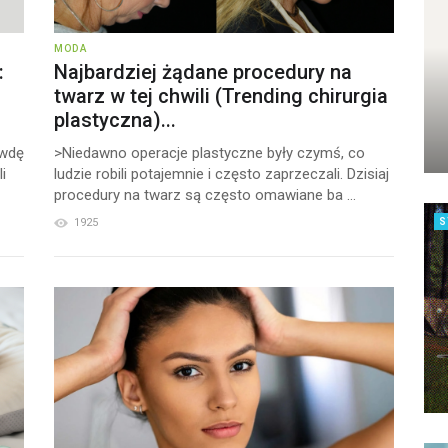
MODA
:
Najbardziej żądane procedury na
twarz w tej chwili (Trending chirurgia
plastyczna)...
awdę
>Niedawno operacje plastyczne były czymś, co
i
ludzie robili potajemnie i często zaprzeczali. Dzisiaj
procedury na twarz są często omawiane ba ...
1925
S