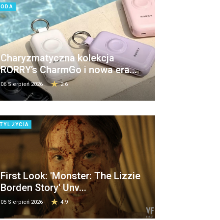
MODA
Charyzmatyczna kolekcja
RORRY’s CharmGo i nowa era...
06 Sierpień 2026
2.6
TYL ŻYCIA
First Look: 'Monster: The Lizzie
Borden Story' Unv...
05 Sierpień 2026
4.9