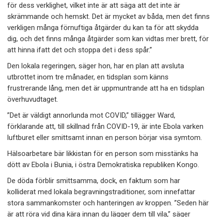
för dess verklighet, vilket inte är att säga att det inte är
skrämmande och hemskt. Det är mycket av båda, men det finns
verkligen många förnuftiga åtgärder du kan ta för att skydda
dig, och det finns många åtgärder som kan vidtas mer brett, för
att hinna ifatt det och stoppa det i dess spår.”
Den lokala regeringen, säger hon, har en plan att avsluta
utbrottet inom tre månader, en tidsplan som känns
frustrerande lång, men det är uppmuntrande att ha en tidsplan
överhuvudtaget.
”Det är väldigt annorlunda mot COVID,” tillägger Ward,
förklarande att, till skillnad från COVID-19, är inte Ebola varken
luftburet eller smittsamt innan en person börjar visa symtom.
Hälsoarbetare bär likkistan för en person som misstänks ha
dött av Ebola i Bunia, i östra Demokratiska republiken Kongo.
De döda förblir smittsamma, dock, en faktum som har
kolliderat med lokala begravningstraditioner, som innefattar
stora sammankomster och hanteringen av kroppen. ”Seden här
är att röra vid dina kära innan du lägger dem till vila,” säger