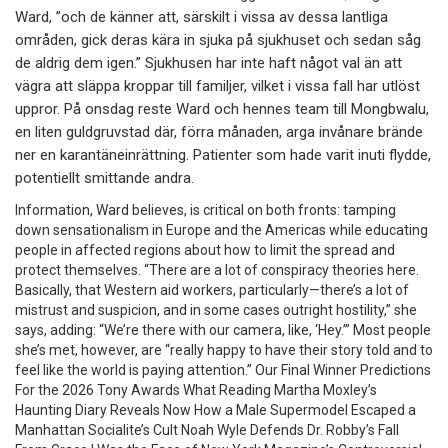
Ward, ”och de känner att, särskilt i vissa av dessa lantliga
områden, gick deras kära in sjuka på sjukhuset och sedan såg
de aldrig dem igen.” Sjukhusen har inte haft något val än att
vägra att släppa kroppar till familjer, vilket i vissa fall har utlöst
uppror. På onsdag reste Ward och hennes team till Mongbwalu,
en liten guldgruvstad där, förra månaden, arga invånare brände
ner en karantäneinrättning. Patienter som hade varit inuti flydde,
potentiellt smittande andra.
Information, Ward believes, is critical on both fronts: tamping
down sensationalism in Europe and the Americas while educating
people in affected regions about how to limit the spread and
protect themselves. “There are a lot of conspiracy theories here.
Basically, that Western aid workers, particularly—there’s a lot of
mistrust and suspicion, and in some cases outright hostility,” she
says, adding: “We’re there with our camera, like, ‘Hey.’” Most people
she’s met, however, are “really happy to have their story told and to
feel like the world is paying attention.” Our Final Winner Predictions
For the 2026 Tony Awards What Reading Martha Moxley’s
Haunting Diary Reveals Now How a Male Supermodel Escaped a
Manhattan Socialite’s Cult Noah Wyle Defends Dr. Robby’s Fall