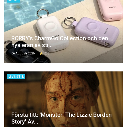
MODE
RORRY's CharmGo Collection och den
nya eran av sti...
06 Augusti 2026
2.6
LIVSSTIL
Första titt: 'Monster: The Lizzie Borden
Story' Av...