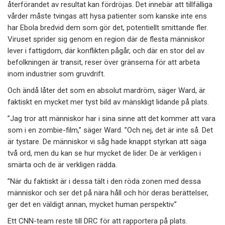
återförandet av resultat kan fördröjas. Det innebär att tillfälliga
vårder måste tvingas att hysa patienter som kanske inte ens
har Ebola bredvid dem som gör det, potentiellt smittande fler.
Viruset sprider sig genom en region där de flesta människor
lever i fattigdom, där konflikten pågår, och där en stor del av
befolkningen är transit, reser över gränserna för att arbeta
inom industrier som gruvdrift.
Och ändå låter det som en absolut mardröm, säger Ward, är
faktiskt en mycket mer tyst bild av mänskligt lidande på plats.
”Jag tror att människor har i sina sinne att det kommer att vara
som i en zombie-film,” säger Ward. ”Och nej, det är inte så. Det
är tystare. De människor vi såg hade knappt styrkan att säga
två ord, men du kan se hur mycket de lider. De är verkligen i
smärta och de är verkligen rädda.
”När du faktiskt är i dessa tält i den röda zonen med dessa
människor och ser det på nära håll och hör deras berättelser,
ger det en väldigt annan, mycket human perspektiv.”
Ett CNN-team reste till DRC för att rapportera på plats.