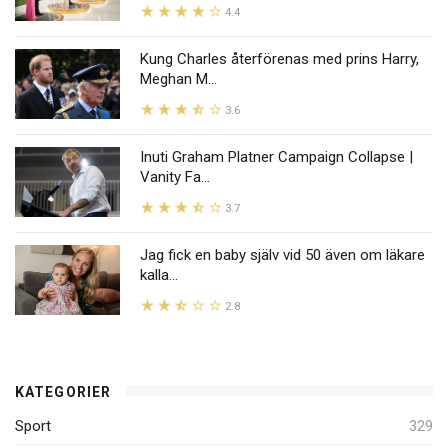
4.4
Kung Charles återförenas med prins Harry,
Meghan M...
3.6
Inuti Graham Platner Campaign Collapse |
Vanity Fa...
3.7
Jag fick en baby själv vid 50 även om läkare
kalla...
2.8
KATEGORIER
Sport
329