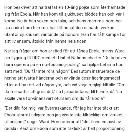
Hon beskriver att ha träffat en 10-årig pojke som återhämtade
sig från Ebola. När han kom till sjukhuset, blödde han och var i
koma. Nu är han vaken och talar, och hans mamma, som har
sju andra barn hemma, har tillbringat den senaste veckan
utanför sjukhuset, väntande på honom. Han har fått kämpa för
sitt liv ensam, åtskild från henne hela tiden.
När jag frågar om hon är rädd för att fånga Ebola, minns Ward
sin flygning till DRC med ett United Nations charter. ”Du behöver
bara operera på en no-touching-policy,” sa hjälparbetarna hon
satt med. ”Du får inte röra någon.” Dessutom instruerade de
henne att tvätta händerna och använda desinficeringsmedel
efter att ha rört vid någon yta, och vid varje möjligt tillfälle. ”Om
du fortsätter att göra det,” sa hjälparbetarna till henne, då ”du
skulle vara förvånansvärt otursam om du får Ebola.”
”Det där, för mig, var överraskande, för jag har inte täckt ett
Ebola-utbrott tidigare och jag visste inte tillräckligt om viruset, i
all ärlighet,” säger Ward. Hon noterar att ”det finns en nivå av
rädsla i Väst om Ebola som inte faktiskt är helt proportionerlig