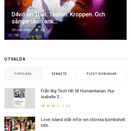
D4vd on Trial: Teslan. Kroppen. Och
sångerskan ank...
23 Juli 2026
4.9
UTVALDA
POPULÄRA
SENASTE
FLEST VISNINGAR
Från Big Tech HR till Humanitarian: Hur
Isabella S...
3.4
Love Island står inför sin största bombshell
hitti...