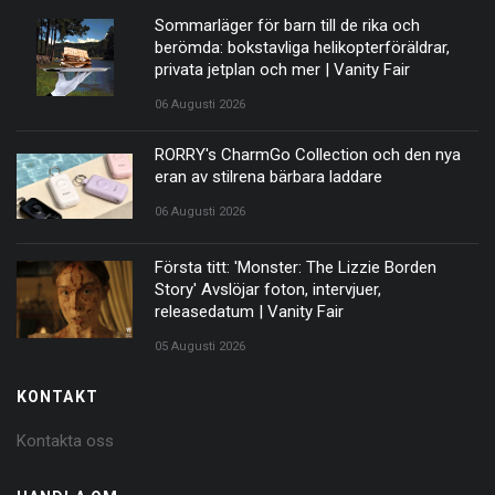
Sommarläger för barn till de rika och
berömda: bokstavliga helikopterföräldrar,
privata jetplan och mer | Vanity Fair
06 Augusti 2026
RORRY's CharmGo Collection och den nya
eran av stilrena bärbara laddare
06 Augusti 2026
Första titt: 'Monster: The Lizzie Borden
Story' Avslöjar foton, intervjuer,
releasedatum | Vanity Fair
05 Augusti 2026
KONTAKT
Kontakta oss