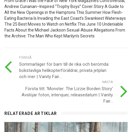
From Grace I Was the Face of New York Magazine’s Controversial,
Andrew Cunanan–Inspired “Trophy Boys” Cover Story A Guide to
All the New Openings in the Hamptons This Summer How Flesh-
Eating Bacteria Is Invading the East Coast’s Swankiest Waterways
The 25 Best Movies to Watch on Netflix This June 10 Undeniable
Facts About the Michael Jackson Sexual-Abuse Allegations From
the Archive: The Man Who Kept Marilyn’s Secrets
FÖREGÅ
Sommarläger för barn till de rika och berömda:
bokstavliga helikopterföräldrar, privata jetplan
och mer | Vanity Fair...
NÄSTA
Första titt: 'Monster: The Lizzie Borden Story'
Avslöjar foton, intervjuer, releasedatum | Vanity
Fair...
RELATERADE ARTIKLAR