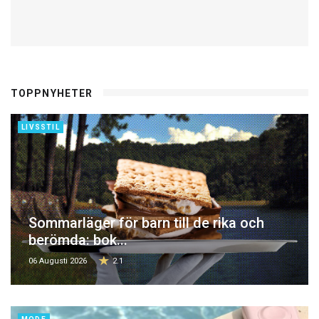
TOPPNYHETER
LIVSSTIL
Sommarläger för barn till de rika och
berömda: bok...
06 Augusti 2026
2.1