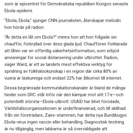
som är epicentret för Demokratiska republiken Kongos senaste
Ebola-epidemi.
”Ebola, Ebola,” sjunger CNN-journalisten, återskapar melodin
hon hörde på radion.
”Är detta en låt om Ebola?” minns hon att hon frågade sin
chaufför, förbryllad över dess glada ljud. Chauffören förklarade
att låten var en offentlig säkerhetsinformation, som erbjöd
anvisningar för social distansering under utbrottet. Radion,
säger Ward, är ett av landets mest effektiva verktyg för
spridning av folkhälsokunskap i en region där cirka 80% av
vuxna är läskunniga och endast 22% har åtkomst till internet.
Dessa begränsade kommunikationskanaler är bland de många
hinder som DRC står inför när den kämpar mot sitt 17:e—och
potentiellt största—Ebola-utbrott. USAID har blivit förödade,
Världshälsoorganisationen är underfinansierad, och till skillnad
från sin företrädare, Zaire-stammen, har detta nya Bundibugyo
Ebola-virus ingen vaccin eller behandling. Diagnostisk testning
är nu tillgänglig, men labbarna är så överväldigade att