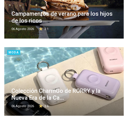
Campamentos de verano para los hijos
de los ricos ...
06 Agosto 2026
2.1
MODA
Colección CharmGo de RORRY y la
Nueva Era de la Ca...
06 Agosto 2026
2.6