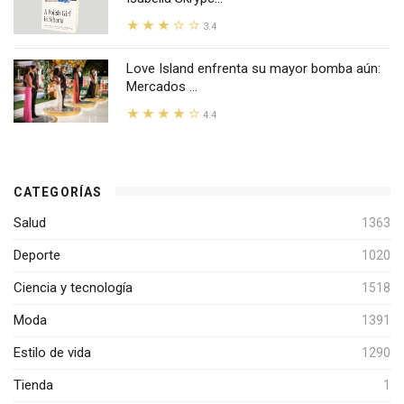
3.4
Love Island enfrenta su mayor bomba aún:
Mercados ...
4.4
CATEGORÍAS
Salud
1363
Deporte
1020
Ciencia y tecnología
1518
Moda
1391
Estilo de vida
1290
Tienda
1