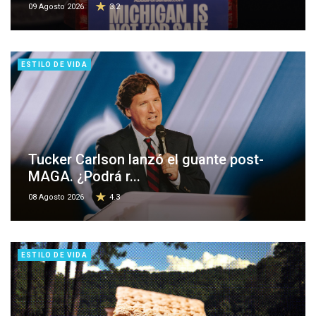
09 Agosto 2026
3.2
ESTILO DE VIDA
Tucker Carlson lanzó el guante post-
MAGA. ¿Podrá r...
08 Agosto 2026
4.3
ESTILO DE VIDA