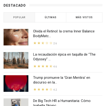
DESTACADO
POPULAR
ÚLTIMAS
MÁS VISTOS
Olvida el Retinol: la crema Inner Balance
BodyMatc...
2.6
La recaudación épica en taquilla de "The
Odyssey" ...
4.6
Trump promueve la 'Gran Mentira' en
discurso en la...
4.2
De Big Tech HR a Humanitaria: Cómo
Isabella Skrypc...