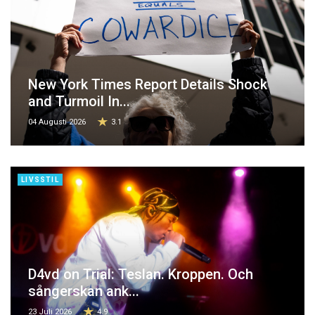
New York Times Report Details Shock
and Turmoil In...
04 Augusti 2026
3.1
LIVSSTIL
D4vd on Trial: Teslan. Kroppen. Och
sångerskan ank...
23 Juli 2026
4.9