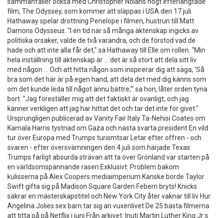
sammanfaller också med Christopher Nolans högt efterlängtade
film, The Odyssey, som kommer att släppas i USA den 17 juli.
Hathaway spelar drottning Penelope i filmen, hustrun till Matt
Damons Odysseus. "I en tid när så många äktenskap ingicks av
politiska orsaker, valde de två varandra, och de förstod vad de
hade och att inte alla får det," sa Hathaway till Elle om rollen. "Min
hela inställning till äktenskap är ... det är så stort att dela sitt liv
med någon ... Och att hitta någon som inspirerar dig att säga, 'Så
bra som det här är på egen hand, att dela det med dig känns som
om det kunde leda till något ännu bättre,'" sa hon, låter orden tyna
bort. "Jag föreställer mig att det faktiskt är ovanligt, och jag
känner verkligen att jag har hittat det och tar det inte för givet."
Ursprungligen publicerad av Vanity Fair Italy Ta-Nehisi Coates om
Kamala Harris tystnad om Gaza och nästa svarta president En vild
tur över Europa med Trumps turismtsar Letar efter offren - och
svaren - efter översvämningen den 4 juli som härjade Texas
Trumps farligt absurda strävan att ta över Grönland var starten på
en världsomspännande raseri Exklusivt: Problem bakom
kulisserna på Alex Coopers mediaimperium Kanske borde Taylor
Swift gifta sig på Madison Square Garden Febern bryts! Knicks
säkrar en mästerskapstitel och New York City åter vaknar till liv Hur
Angelina Jolies sex barn tar sig an vuxenlivet De 25 bästa filmerna
att titta på på Netflix i juni Från arkivet: Inuti Martin Luther King Jr:s