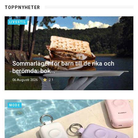
TOPPNYHETER
LIVSSTIL
Sommarläger för barn till de rika och
berömda: bok...
06 Augusti 2026
2.1
MODE