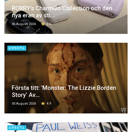
RORRY's CharmGo Collection och den
nya eran av sti...
06 Augusti 2026
2.6
LIVSSTIL
Första titt: 'Monster: The Lizzie Borden
Story' Av...
05 Augusti 2026
4.9
LIVSSTIL