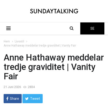
SE
Hem
Livsstil
Anne Hathaway meddelar tredje graviditet | Vanity Fair
Anne Hathaway meddelar
tredje graviditet | Vanity
Fair
21 Juni 2026
2834
Share
Tweet