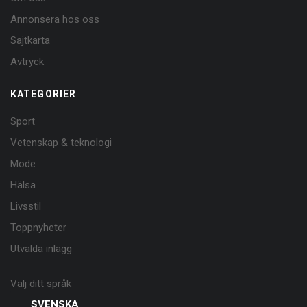
Annonsera hos oss
Sajtkarta
Avtryck
KATEGORIER
Sport
Vetenskap & teknologi
Mode
Hälsa
Livsstil
Toppnyheter
Utvalda inlägg
Välj ditt språk
SVENSKA