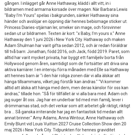
gången. I inlägget går Anne Hathaway, klädd i allt vitt, in i
bildramen med armarna korsade över magen. När Barbara Lewis
"Baby I'm Yours" spelas i bakgrunden, sänker Hathaway sina
händer och avslöjar en öppning där hennes bebismage sticker ut.
Princess Diaries-stjärnan ler, smeker sin mage, och försvinner
sedan ut ur bildramen. Texten är kort: "x Baby, I'm yours x." Anne
Hathaway den 1 juni 2026 i New York City. Hathaway och maken
Adam Shulman har varit gifta sedan 2012, och är redan föräldrar
till två barn: Jonathan, född 2016, och Jack, född 2019. Paret, som
alltid har varit mycket privata, har byggt ett familjeliv borta från
Hollywood genom åren, samtidigt som de fortsätter att driva sina
aktiva karriärer. I en intervju förra månaden med Elle sa Hathaway
att hennes barn är "i den här roliga zonen där vi alla älskar att
hänga tillsammans, vilket jag förstår kan ändras." "Vi kommer
alltid att älska att hänga med dem, men deras känslor för oss kan
ändras," tillade hon. "Så för tillfället är vi alla bara med. Adam och
jag suger åt oss. Jag har en underbar tid med min familj, lever i
drömmarnas stad, och det verkar som att arbetet går riktigt, riktigt
bra … Så ganska irriterande har jag en fantastisk tid medan allt
annat brinner." Amy Adams, Anna Wintour, Anne Hathaway och
Emily Blunt vid Louis Vuitton 2027 Cruise Collection Show den 20
maj 2026 i New York City. Tidpunkten för hennes graviditet