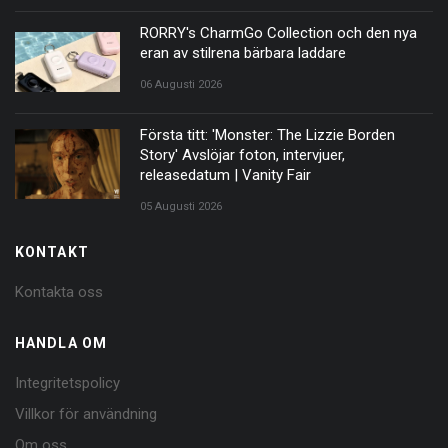
RORRY's CharmGo Collection och den nya
eran av stilrena bärbara laddare
06 Augusti 2026
Första titt: 'Monster: The Lizzie Borden
Story' Avslöjar foton, intervjuer,
releasedatum | Vanity Fair
05 Augusti 2026
KONTAKT
Kontakta oss
HANDLA OM
Integritetspolicy
Villkor för användning
Om oss