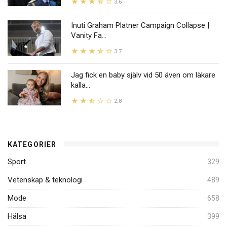
3.6
Inuti Graham Platner Campaign Collapse |
Vanity Fa...
3.7
Jag fick en baby själv vid 50 även om läkare
kalla...
2.8
KATEGORIER
Sport
329
Vetenskap & teknologi
489
Mode
658
Hälsa
399