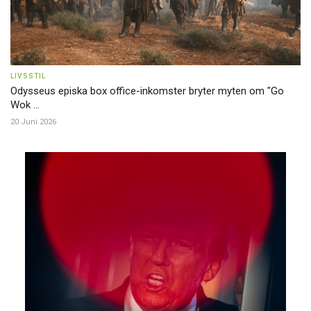
LIVSSTIL
Odysseus episka box office-inkomster bryter myten om "Go
Wok ...
20 Juni 2026