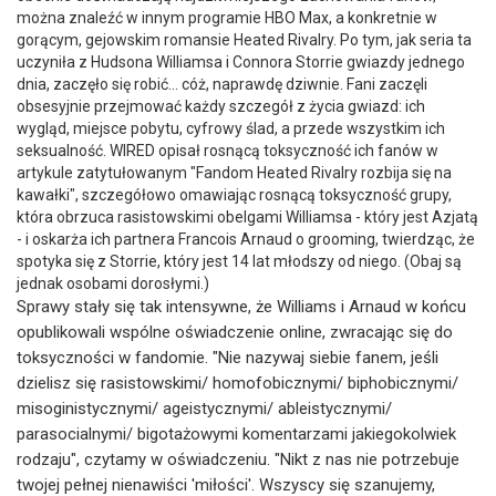
można znaleźć w innym programie HBO Max, a konkretnie w
gorącym, gejowskim romansie Heated Rivalry. Po tym, jak seria ta
uczyniła z Hudsona Williamsa i Connora Storrie gwiazdy jednego
dnia, zaczęło się robić... cóż, naprawdę dziwnie. Fani zaczęli
obsesyjnie przejmować każdy szczegół z życia gwiazd: ich
wygląd, miejsce pobytu, cyfrowy ślad, a przede wszystkim ich
seksualność. WIRED opisał rosnącą toksyczność ich fanów w
artykule zatytułowanym "Fandom Heated Rivalry rozbija się na
kawałki", szczegółowo omawiając rosnącą toksyczność grupy,
która obrzuca rasistowskimi obelgami Williamsa - który jest Azjatą
- i oskarża ich partnera Francois Arnaud o grooming, twierdząc, że
spotyka się z Storrie, który jest 14 lat młodszy od niego. (Obaj są
jednak osobami dorosłymi.)
Sprawy stały się tak intensywne, że Williams i Arnaud w końcu
opublikowali wspólne oświadczenie online, zwracając się do
toksyczności w fandomie. "Nie nazywaj siebie fanem, jeśli
dzielisz się rasistowskimi/ homofobicznymi/ biphobicznymi/
misoginistycznymi/ ageistycznymi/ ableistycznymi/
parasocialnymi/ bigotażowymi komentarzami jakiegokolwiek
rodzaju", czytamy w oświadczeniu. "Nikt z nas nie potrzebuje
twojej pełnej nienawiści 'miłości'. Wszyscy się szanujemy,