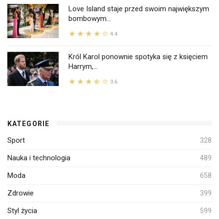
Love Island staje przed swoim największym
bombowym...
4.4
Król Karol ponownie spotyka się z księciem
Harrym,...
3.6
KATEGORIE
Sport
328
Nauka i technologia
489
Moda
658
Zdrowie
399
Styl życia
599