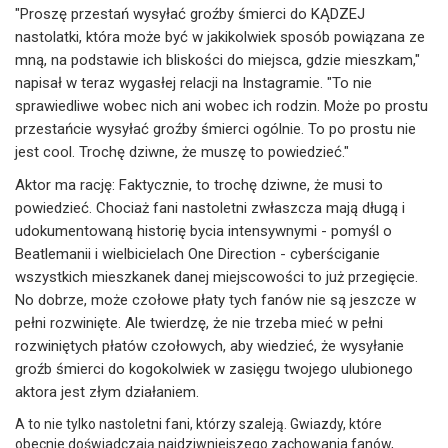
"Proszę przestań wysyłać groźby śmierci do KĄDZEJ
nastolatki, która może być w jakikolwiek sposób powiązana ze
mną, na podstawie ich bliskości do miejsca, gdzie mieszkam,"
napisał w teraz wygasłej relacji na Instagramie. "To nie
sprawiedliwe wobec nich ani wobec ich rodzin. Może po prostu
przestańcie wysyłać groźby śmierci ogólnie. To po prostu nie
jest cool. Trochę dziwne, że muszę to powiedzieć."
Aktor ma rację: Faktycznie, to trochę dziwne, że musi to
powiedzieć. Chociaż fani nastoletni zwłaszcza mają długą i
udokumentowaną historię bycia intensywnymi - pomyśl o
Beatlemanii i wielbicielach One Direction - cyberściganie
wszystkich mieszkanek danej miejscowości to już przegięcie.
No dobrze, może czołowe płaty tych fanów nie są jeszcze w
pełni rozwinięte. Ale twierdzę, że nie trzeba mieć w pełni
rozwiniętych płatów czołowych, aby wiedzieć, że wysyłanie
groźb śmierci do kogokolwiek w zasięgu twojego ulubionego
aktora jest złym działaniem.
A to nie tylko nastoletni fani, którzy szaleją. Gwiazdy, które
obecnie doświadczają najdziwniejszego zachowania fanów,