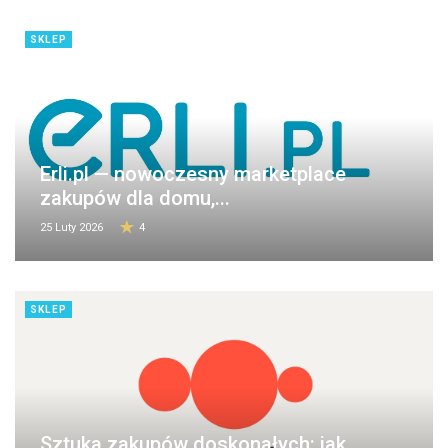
SKLEP
Erli.pl — nowoczesny marketplace
zakupów dla domu,...
25 Luty 2026
4
SKLEP
Sztuka zakupów doskonałych: jak