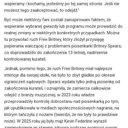
wspieramy i kochamy, jesteśmy po tej samej stronie. Jeśli nie
możesz tego zaakceptować, to odejdź."
Być może niektórzy fani zostali zainspirowani faktem, że
wspieranie wybranej gwiazdy lub programu może prowadzić do
realnej zmiany w niektórych konkretnych przypadkach. Można
tu przywołać ruch Free Britney, który złożył przysięgę
popierania walczącej z problemami piosenkarki Britney Spears,
co doprowadziło do zakończenia 13-letniej, nadmiernie
kontrolowanej kurateli.
Jednak, pomimo tego, że ruch Free Britney miał najlepsze
intencje dla swojej idolki, nie było to zbyt gładkie po okresie
ograniczeń sądowych. Spears wydała tylko jedną piosenkę od
zakończenia kurateli, i oznajmiła, że zamierza całkowicie
odejść z branży muzycznej; w 2023 roku władze
przeprowadziły kontrolę dobrostanu nad piosenkarką po tym,
jak opublikowała w mediach społecznościowych nagranie, na
którym tańczyła z nożami (twierdzi, że nie były to prawdziwe
noże). W 2025 roku jej były mąż Kevin Federline wyraził
zaniepokojenie jej stanem zdrowia podczas promocji swojej