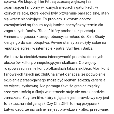
sprawa. Ale kłopoty The Pitt są częścią większej fali
ogarniającej fandomy w różnych mediach i gatunkach, w
których relacje, które kiedyś były przyjemnie parasocjalne, stały
się wręcz niepokojące. To problem, z którym dobrze
zaznajomieni są fani muzyki; istnieje specyficzny termin dla
zagorzałych fanów, "Stans," który pochodzi z przeboju
Eminema o gościu, którego obsesyjna miłość do Slim Shady
kieruje go do samobójstwa. Pewne stansy zasłużyły sobie na
reputację agresji w internecie - patrz: Swifties i Barbz.
Ale teraz ta nieokiełznana intensywność przenika do innych
obszarów kultury, z niepokojącymi skutkami. Co więcej,
rozpowszechnienie kont plotkarskich takich jak Deux Moi i kont
fanowskich takich jak ClubChalamet oznacza, że podwojenie
skupienia parasocjalnego może być legitym ścieżką kariery, a
co więcej, zyskowną. Nie pomaga fakt, że granica między
rzeczywistością a fikcją w internecie staje się coraz bardziej
zamazana: Czy ten film, który oglądam, jest prawdziwy czy jest
to sztuczna inteligencja? Czy ChatGPT to mój przyjaciel?
Łatwo czuć, że nic online nie jest prawdziwe - albo, przeciwnie,