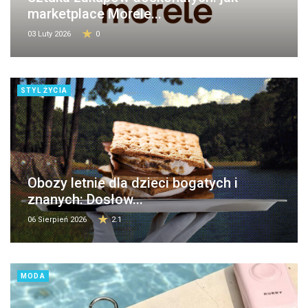
marketplace Morele...
03 Luty 2026
0
STYL ŻYCIA
Obozy letnie dla dzieci bogatych i
znanych: Dosłow...
06 Sierpień 2026
2.1
MODA