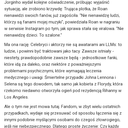
Jorginho wydał kolejne oświadczenie, próbując wyjaśnić
sytuację, ale zrobiono krzywdę: Trująca plotka, że Roan
nienawidzi swoich fanów, już zagościła. "Nie nienawidzę ludzi,
którzy są fanami mojej muzyki", powiedziała Roan w nagraniu
w serwisie Instagram po tym, jak sprawa stała się viralowa. "Nie
nienawidzę dzieci. To szalone."
Ma ona rację. Celebryci i aktorzy nie są awatarami ani LLMs: to
ludzie, i powinni być traktowani jako tacy. Zawsze istniały -
niestety, prawdopodobnie zawsze będą - jednostkowe fanki,
które idą za daleko, oraz niektóre z poważniejszymi
problemami psychicznymi, które wymagają leczenia
medycznego i uwagi. Śmiertelne przypadki Johna Lennona i
Selena są tego dowodem, tak samo jak kobieta z Florydy, która
rzekomo niedawno otworzyła ogień pod rezydencją Rihanny w
Los Angeles.
Ale o tym nie jest mowa tutaj. Fandom, w zbyt wielu ostatnich
przypadkach, wydaje się przesuwać od sposobu łączenia się z
innymi podobnie myślącymi osobami do czegoś złowrogiego,
jeśli nie niebezpiecznego. Dlatego proste życzenie: Czy każdy