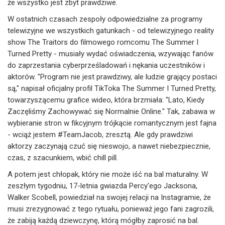
że wszystko jest zbyt prawdziwe.
W ostatnich czasach zespoły odpowiedzialne za programy
telewizyjne we wszystkich gatunkach - od telewizyjnego reality
show The Traitors do filmowego romcomu The Summer I
Turned Pretty - musiały wydać oświadczenia, wzywając fanów
do zaprzestania cyberprześladowań i nękania uczestników i
aktorów. "Program nie jest prawdziwy, ale ludzie grający postaci
są," napisał oficjalny profil TikToka The Summer I Turned Pretty,
towarzyszącemu grafice wideo, która brzmiała: "Lato, Kiedy
Zaczęliśmy Zachowywać się Normalnie Online." Tak, zabawa w
wybieranie stron w fikcyjnym trójkącie romantycznym jest fajna
- wciąż jestem #TeamJacob, zresztą. Ale gdy prawdziwi
aktorzy zaczynają czuć się nieswojo, a nawet niebezpiecznie,
czas, z szacunkiem, wbić chill pill.
A potem jest chłopak, który nie może iść na bal maturalny. W
zeszłym tygodniu, 17-letnia gwiazda Percy'ego Jacksona,
Walker Scobell, powiedział na swojej relacji na Instagramie, że
musi zrezygnować z tego rytuału, ponieważ jego fani zagrozili,
że zabiją każdą dziewczynę, którą mógłby zaprosić na bal.