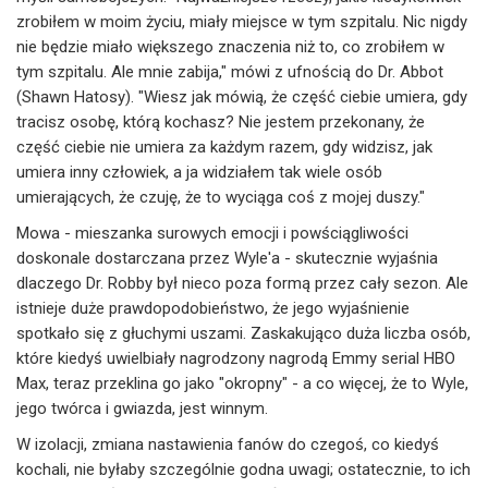
zrobiłem w moim życiu, miały miejsce w tym szpitalu. Nic nigdy
nie będzie miało większego znaczenia niż to, co zrobiłem w
tym szpitalu. Ale mnie zabija," mówi z ufnością do Dr. Abbot
(Shawn Hatosy). "Wiesz jak mówią, że część ciebie umiera, gdy
tracisz osobę, którą kochasz? Nie jestem przekonany, że
część ciebie nie umiera za każdym razem, gdy widzisz, jak
umiera inny człowiek, a ja widziałem tak wiele osób
umierających, że czuję, że to wyciąga coś z mojej duszy."
Mowa - mieszanka surowych emocji i powściągliwości
doskonale dostarczana przez Wyle'a - skutecznie wyjaśnia
dlaczego Dr. Robby był nieco poza formą przez cały sezon. Ale
istnieje duże prawdopodobieństwo, że jego wyjaśnienie
spotkało się z głuchymi uszami. Zaskakująco duża liczba osób,
które kiedyś uwielbiały nagrodzony nagrodą Emmy serial HBO
Max, teraz przeklina go jako "okropny" - a co więcej, że to Wyle,
jego twórca i gwiazda, jest winnym.
W izolacji, zmiana nastawienia fanów do czegoś, co kiedyś
kochali, nie byłaby szczególnie godna uwagi; ostatecznie, to ich