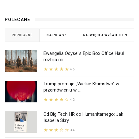
POLECANE
POPULARNE
NAJNOWSZE
NAJWIĘCEJ WYŚWIETLEŃ
Ewangelia Odysei's Epic Box Office Haul
rozbija mi...
4.6
Trump promuje „Wielkie Kłamstwo” w
przemówieniu w ...
4.2
Od Big Tech HR do Humanitarnego: Jak
Isabella Skry...
3.4