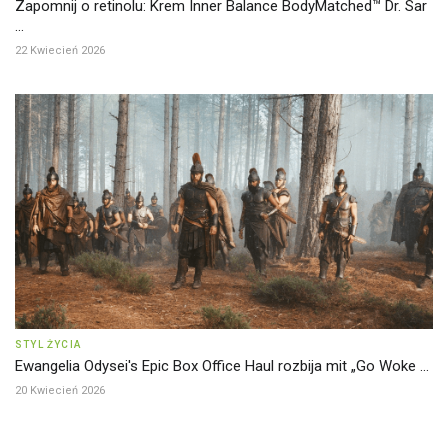
Zapomnij o retinolu: Krem Inner Balance BodyMatched™ Dr. Sar
...
22 Kwiecień 2026
STYL ŻYCIA
Ewangelia Odysei's Epic Box Office Haul rozbija mit „Go Woke ...
20 Kwiecień 2026