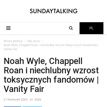
PL
Strona główna
Styl życia
Noah Wyle, Chappell Roan i niechlubny wzrost toksycznych fandomów |
Vanity Fair
Noah Wyle, Chappell
Roan i niechlubny wzrost
toksycznych fandomów |
Vanity Fair
21 Kwiecień 2026
2626