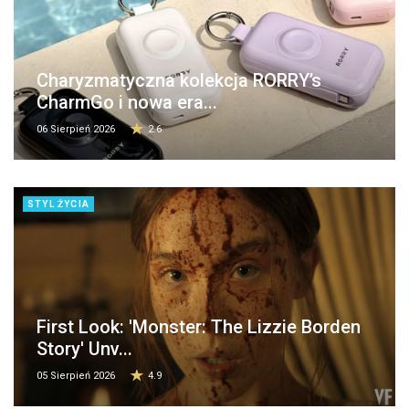
Charyzmatyczna kolekcja RORRY’s
CharmGo i nowa era...
06 Sierpień 2026
2.6
STYL ŻYCIA
First Look: 'Monster: The Lizzie Borden
Story' Unv...
05 Sierpień 2026
4.9