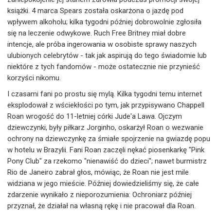
książki. 4 marca Spears została oskarżona o jazdę pod
wpływem alkoholu; kilka tygodni później dobrowolnie zgłosiła
się na leczenie odwykowe. Ruch Free Britney miał dobre
intencje, ale próba ingerowania w osobiste sprawy naszych
ulubionych celebrytów - tak jak aspirują do tego świadomie lub
niektóre z tych fandomów - może ostatecznie nie przynieść
korzyści nikomu.
I czasami fani po prostu się mylą. Kilka tygodni temu internet
eksplodował z wściekłości po tym, jak przypisywano Chappell
Roan wrogość do 11-letniej córki Jude'a Lawa. Ojczym
dziewczynki, były piłkarz Jorginho, oskarżył Roan o wezwanie
ochrony na dziewczynkę za śmiałe spojrzenie na gwiazdę popu
w hotelu w Brazylii. Fani Roan zaczęli nękać piosenkarkę "Pink
Pony Club" za rzekomo "nienawiść do dzieci"; nawet burmistrz
Rio de Janeiro zabrał głos, mówiąc, że Roan nie jest mile
widziana w jego mieście. Później dowiedzieliśmy się, że całe
zdarzenie wynikało z nieporozumienia: Ochroniarz później
przyznał, że działał na własną rękę i nie pracował dla Roan.