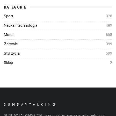
KATEGORIE
Sport
328
Nauka i technologia
489
Moda
658
Zdrowie
399
Styl życia
599
Sklep
2
SUNDAYTALKING.COM to popularny magazyn internetowy o