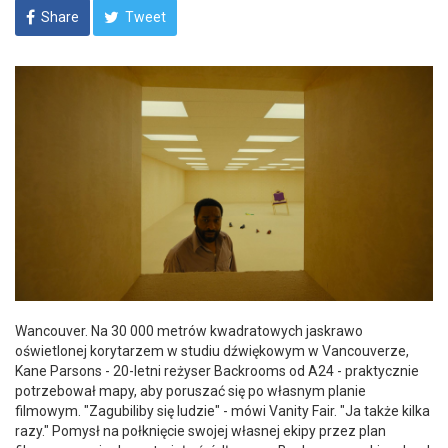
Share
Tweet
Wancouver. Na 30 000 metrów kwadratowych jaskrawo
oświetlonej korytarzem w studiu dźwiękowym w Vancouverze,
Kane Parsons - 20-letni reżyser Backrooms od A24 - praktycznie
potrzebował mapy, aby poruszać się po własnym planie
filmowym. "Zagubiliby się ludzie" - mówi Vanity Fair. "Ja także kilka
razy." Pomysł na połknięcie swojej własnej ekipy przez plan