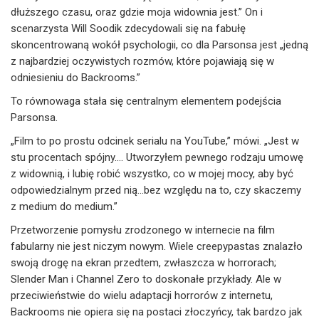
dłuższego czasu, oraz gdzie moja widownia jest.” On i
scenarzysta Will Soodik zdecydowali się na fabułę
skoncentrowaną wokół psychologii, co dla Parsonsa jest „jedną
z najbardziej oczywistych rozmów, które pojawiają się w
odniesieniu do Backrooms.”
To równowaga stała się centralnym elementem podejścia
Parsonsa.
„Film to po prostu odcinek serialu na YouTube,” mówi. „Jest w
stu procentach spójny.... Utworzyłem pewnego rodzaju umowę
z widownią, i lubię robić wszystko, co w mojej mocy, aby być
odpowiedzialnym przed nią...bez względu na to, czy skaczemy
z medium do medium.”
Przetworzenie pomysłu zrodzonego w internecie na film
fabularny nie jest niczym nowym. Wiele creepypastas znalazło
swoją drogę na ekran przedtem, zwłaszcza w horrorach;
Slender Man i Channel Zero to doskonałe przykłady. Ale w
przeciwieństwie do wielu adaptacji horrorów z internetu,
Backrooms nie opiera się na postaci złoczyńcy, tak bardzo jak