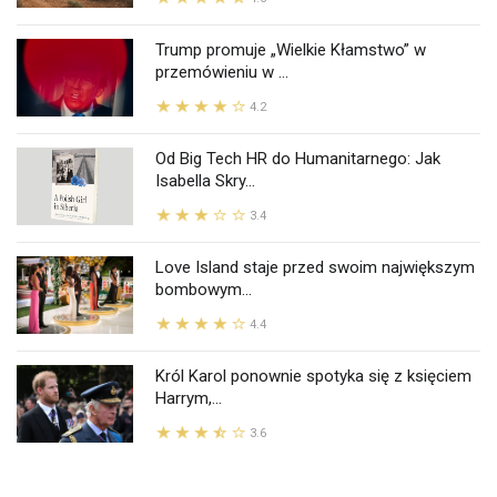
Trump promuje „Wielkie Kłamstwo” w
przemówieniu w ...
4.2
Od Big Tech HR do Humanitarnego: Jak
Isabella Skry...
3.4
Love Island staje przed swoim największym
bombowym...
4.4
Król Karol ponownie spotyka się z księciem
Harrym,...
3.6