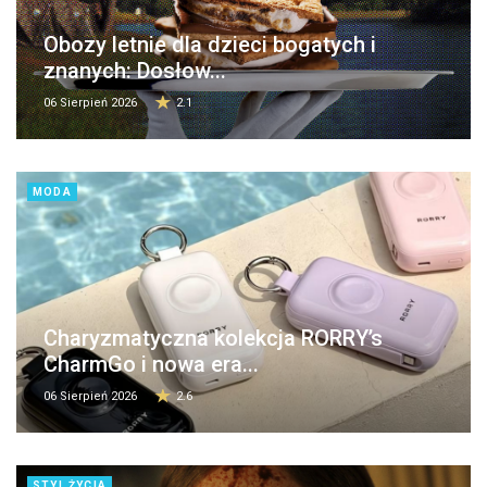
Obozy letnie dla dzieci bogatych i
znanych: Dosłow...
06 Sierpień 2026
2.1
MODA
Charyzmatyczna kolekcja RORRY’s
CharmGo i nowa era...
06 Sierpień 2026
2.6
STYL ŻYCIA