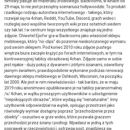
filmowy pasuje do materiału źródłowego. Backrooms, w kinach od
29 maja, to nie jest przeciętny scenariusz hollywoodzki. To produkt
rzadkiego rodzaju autorstwa internetowego - takiego, który
rozwijał się na 4chan, Reddit, YouTube, Discord, grach wideo i
rozległej sieci wspólnie tworzonych wiki przez ostatnich siedem
czy tak lat. I w centrum tego wszystkiego znajduje się jedno
zdjęcie. Chiwetel Ejiofor gra w Backrooms jako właściciel sklepu
meblowego, który "no-clips" do pozornie nieskończonego wymiaru
pod swoim sklepem. Pod koniec 2010 roku zdjęcie pustego
wnętrza biura zaczęło krążyć po forach internetowych, w tym na
kontrowersyjnej tablicy obrazkowej 4chan. Zdjęcie samo w sobie
jest nijakie - duży pokoj z dywanem i żółtymi ścianami, oświetlony
jasnym światłem, prawdopodobnie wykonane podczas renowacji
dawnego sklepu meblowego w Oshkosh, Wisconsin, na początku
lat 2000. Ale jest w nim niewłaściwości - tak bardzo, że w maju
2019 roku anonimowo opublikowano je na tablicy paranormalnej
/x/ 4chan, w wątku proszącym użytkowników o udostępnienie
"niepokojących obrazów", które wydają się "nienaturalne". Inny
użytkownik odpowiedział na wątek, opisując przestrzeń jako
równoległy wymiar dostępny poprzez "przechodzenie przez
obiekty" - oszustwo w grze wideo, które pozwala graczom
przechodzić przez ściany i podłogi. Wpadasz w jedną z tych
poprawek w rzeczywistości i, ostrzega post, znajdziesz się