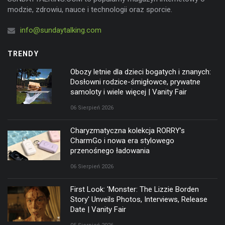
modzie, zdrowiu, nauce i technologii oraz sporcie.
info@sundaytalking.com
TRENDY
Obozy letnie dla dzieci bogatych i znanych:
Dosłowni rodzice-śmigłowce, prywatne
samoloty i wiele więcej | Vanity Fair
06 Sierpień 2026
Charyzmatyczna kolekcja RORRY’s
CharmGo i nowa era stylowego
przenośnego ładowania
06 Sierpień 2026
First Look: 'Monster: The Lizzie Borden
Story' Unveils Photos, Interviews, Release
Date | Vanity Fair