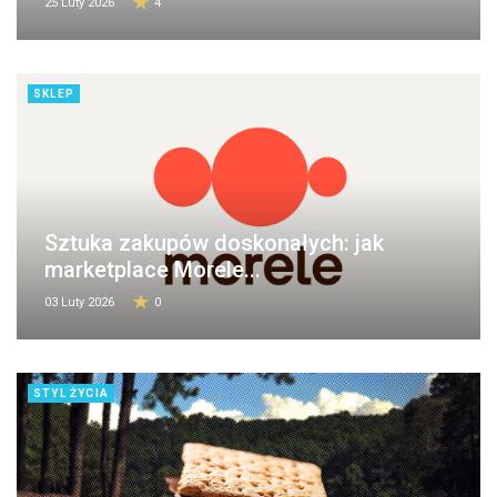
25 Luty 2026
4
SKLEP
Sztuka zakupów doskonałych: jak
marketplace Morele...
03 Luty 2026
0
STYL ŻYCIA