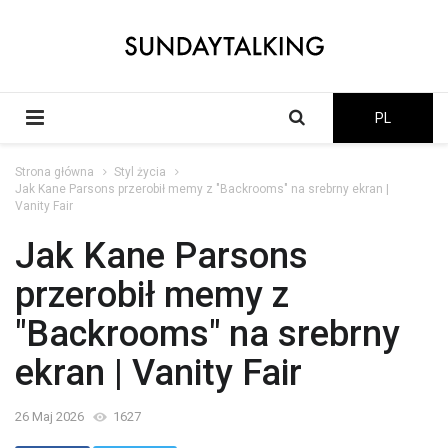
PL
Strona główna
Styl życia
Jak Kane Parsons przerobił memy z "Backrooms" na srebrny ekran |
Vanity Fair
Jak Kane Parsons
przerobił memy z
"Backrooms" na srebrny
ekran | Vanity Fair
26 Maj 2026
1627