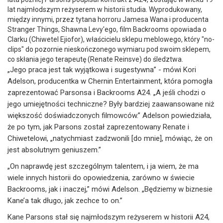
lat najmłodszym reżyserem w historii studia. Wyprodukowany,
między innymi, przez tytana horroru Jamesa Wana i producenta
Stranger Things, Shawna Levy'ego, film Backrooms opowiada o
Clarku (Chiwetel Ejiofor), właścicielu sklepu meblowego, który "no-
clips" do pozornie nieskończonego wymiaru pod swoim sklepem,
co skłania jego terapeutę (Renate Reinsve) do śledztwa.
„Jego praca jest tak wyjątkowa i sugestywna” - mówi Kori
Adelson, producentka w Chernin Entertainment, która pomogła
zaprezentować Parsonsa i Backrooms A24. „A jeśli chodzi o
jego umiejętności techniczne? Były bardziej zaawansowane niż
większość doświadczonych filmowców.” Adelson powiedziała,
że po tym, jak Parsons został zaprezentowany Renate i
Chiwetelowi, „natychmiast zadzwonili [do mnie], mówiąc, że on
jest absolutnym geniuszem.”
„On naprawdę jest szczególnym talentem, i ja wiem, że ma
wiele innych historii do opowiedzenia, zarówno w świecie
Backrooms, jak i inaczej,” mówi Adelson. „Będziemy w biznesie
Kane’a tak długo, jak zechce to on.”
Kane Parsons stał się najmłodszym reżyserem w historii A24,