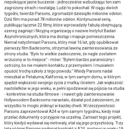
niepokojące jasne buczenie - jednocześnie wzbudzając ten sam
zagrożony strach i nostalgię. Ludzi to pokochali. W ciągu dwóch
tygodni, twierdzi Parsons, zgromadził dziesiątki milionów odsłon.
Dziś film ma ponad 78 milionów odsłon. Kontynuował serię,
publikując łącznie 22 filmy, które wprowadziły fabułę obejmującą
szereg zaginięć i fikcyjną organizację o nazwie Instytut Badań
Asynchronicznych, która ma dostęp i mapuje pomieszczenia.
Niemal natychmiast Parsons, który miał 16 lat, gdy opublikował
pierwszy film Backrooms, otrzymał lawinę zainteresowania ze
strony studia. "Było to wielkie zaskoczenie, że nagle zostałem
wrzucony w to miejsce" - mówi. "Byłem bardzo paranoiczny i
ostrożny, bo nie miałem kontaktu z przemysłem. I musiałem
opuścić trochę szkoły z tego powodu." Wtedy Parsons nadal
mieszkał w Petaluma, Kalifornia, w tym samym domu, w którym
spędził większość swojego życia z matką i bratem. Jak większość
nastolatków w jego wieku, w pełni spodziewał się pójścia na studia
- konkretnie na studia filmowe - i nawet gdy zainteresowanie
Hollywoodem Backrooms narastało, działał pod założeniem, że
wszystko to mogło zniknąć w każdej chwili. W rzeczywistości
Parsons zaprezentował A24 w tym samym tygodniu, kiedy miał
przelać dokumenty o przyjęcie na uczelnię. Zamiast tego projekt,
który kiedyś wydawał się nietrwały, stał się jego przyszłością. Trzy
lata później Parsons podpisał kontrakt z A24, zostając w wieku 19