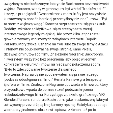
uwięziony w nieskończonym labiryncie Backrooms bez możliwości
wyjścia. Parsons, wtedy w gimnazjum, był wśród "freaków sci-fi",
którzy je przeglądali. "Czasami masz mem, który jest oczywiście
kuratowany w sposób bardziej przemyślany niż inne" - mówi. "Był
to mem z większą wagą." Koncept rozprzestrzenił się przez sub-
Reddity i wkrótce solidyfikował się w creepypasta, wersji
internetowego legendy miejskiej. Ale przez kilka lat pozostał
głównie zawarty w niszowych zakątkach internetu. Dopóki
Parsons, który zyskał uznanie na YouTube za swoje filmy o Ataku
Tytanów, nie opublikował na swojej stronie, Kane Pixels,
dziewięciominutowego filmu Znalezione Nagranie: Backrooms.
"Tworzyłem wszystko bez pragnienia, aby pójść w jednym
konkretnym kierunku" - mówi na niedawno połączeniu zoom.
"Było to zdecydowanie tworzenie dla samego
tworzenia...Naprawdę nie spodziewałem się prawie niczego
[podczas udostępniania filmu]." Renate Reinsve gra terapeutę
Ejiofora w filmie. Znalezione Nagranie opowiada o filmowcu, który
przypadkowo wpada do pomieszczeń podczas kręcenia
niskobudżetowego filmu. Korzystając z pakietu graficznego VFX
Blender, Parsons renderuje Backrooms jako nieskończony labirynt
uchwycony przez drżącą linię kamery ręcznej. Estetyka pozostaje
wierna oryginalnemu obrazowi i opisowi z 4chan - aż po to