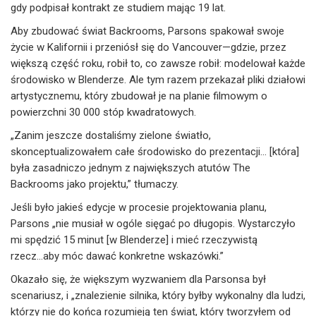
gdy podpisał kontrakt ze studiem mając 19 lat.
Aby zbudować świat Backrooms, Parsons spakował swoje
życie w Kalifornii i przeniósł się do Vancouver—gdzie, przez
większą część roku, robił to, co zawsze robił: modelował każde
środowisko w Blenderze. Ale tym razem przekazał pliki działowi
artystycznemu, który zbudował je na planie filmowym o
powierzchni 30 000 stóp kwadratowych.
„Zanim jeszcze dostaliśmy zielone światło,
skonceptualizowałem całe środowisko do prezentacji... [która]
była zasadniczo jednym z największych atutów The
Backrooms jako projektu,” tłumaczy.
Jeśli było jakieś edycje w procesie projektowania planu,
Parsons „nie musiał w ogóle sięgać po długopis. Wystarczyło
mi spędzić 15 minut [w Blenderze] i mieć rzeczywistą
rzecz...aby móc dawać konkretne wskazówki.”
Okazało się, że większym wyzwaniem dla Parsonsa był
scenariusz, i „znalezienie silnika, który byłby wykonalny dla ludzi,
którzy nie do końca rozumieją ten świat, który tworzyłem od