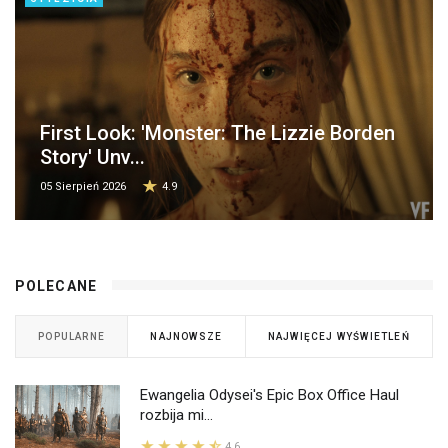
First Look: 'Monster: The Lizzie Borden
Story' Unv...
05 Sierpień 2026
4.9
POLECANE
POPULARNE
NAJNOWSZE
NAJWIĘCEJ WYŚWIETLEŃ
Ewangelia Odysei's Epic Box Office Haul
rozbija mi...
4.6