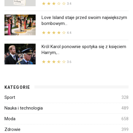
3.4
Love Island staje przed swoim największym
bombowym...
4.4
Król Karol ponownie spotyka się z księciem
Harrym,...
3.6
KATEGORIE
Sport
328
Nauka i technologia
489
Moda
658
Zdrowie
399