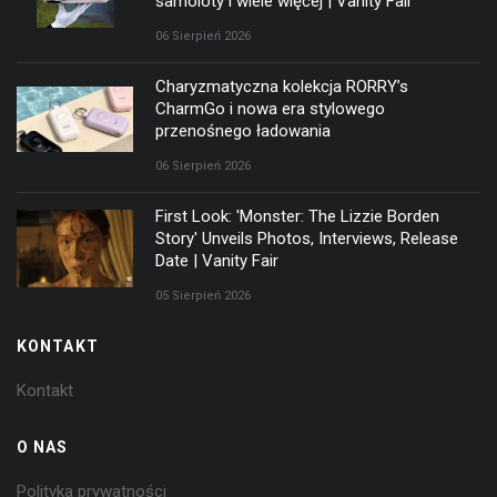
samoloty i wiele więcej | Vanity Fair
06 Sierpień 2026
Charyzmatyczna kolekcja RORRY’s
CharmGo i nowa era stylowego
przenośnego ładowania
06 Sierpień 2026
First Look: 'Monster: The Lizzie Borden
Story' Unveils Photos, Interviews, Release
Date | Vanity Fair
05 Sierpień 2026
KONTAKT
Kontakt
O NAS
Polityka prywatności