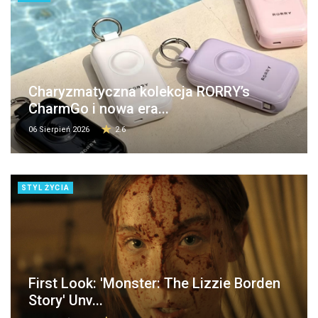
Charyzmatyczna kolekcja RORRY’s
CharmGo i nowa era...
06 Sierpień 2026
2.6
STYL ŻYCIA
First Look: 'Monster: The Lizzie Borden
Story' Unv...