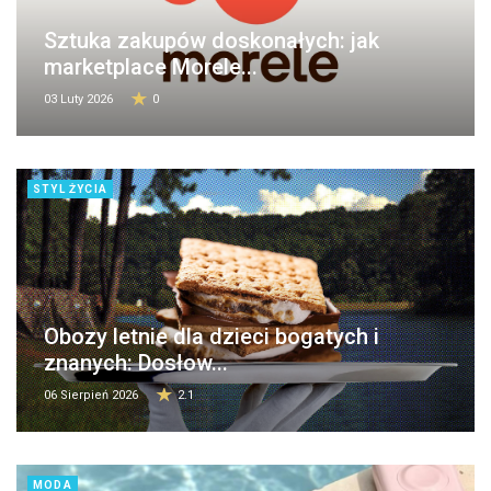
Sztuka zakupów doskonałych: jak
marketplace Morele...
03 Luty 2026
0
STYL ŻYCIA
Obozy letnie dla dzieci bogatych i
znanych: Dosłow...
06 Sierpień 2026
2.1
MODA