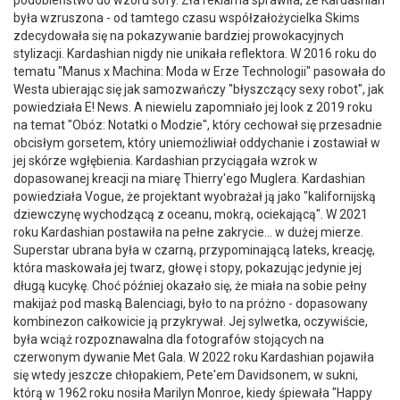
podobieństwo do wzoru sofy. Zła reklama sprawiła, że Kardashian
była wzruszona - od tamtego czasu współzałożycielka Skims
zdecydowała się na pokazywanie bardziej prowokacyjnych
stylizacji. Kardashian nigdy nie unikała reflektora. W 2016 roku do
tematu "Manus x Machina: Moda w Erze Technologii" pasowała do
Westa ubierając się jak samozwańczy "błyszczący sexy robot", jak
powiedziała E! News. A niewielu zapomniało jej look z 2019 roku
na temat "Obóz: Notatki o Modzie", który cechował się przesadnie
obcisłym gorsetem, który uniemożliwiał oddychanie i zostawiał w
jej skórze wgłębienia. Kardashian przyciągała wzrok w
dopasowanej kreacji na miarę Thierry'ego Muglera. Kardashian
powiedziała Vogue, że projektant wyobrażał ją jako "kalifornijską
dziewczynę wychodzącą z oceanu, mokrą, ociekającą". W 2021
roku Kardashian postawiła na pełne zakrycie... w dużej mierze.
Superstar ubrana była w czarną, przypominającą lateks, kreację,
która maskowała jej twarz, głowę i stopy, pokazując jedynie jej
długą kucykę. Choć później okazało się, że miała na sobie pełny
makijaż pod maską Balenciagi, było to na próżno - dopasowany
kombinezon całkowicie ją przykrywał. Jej sylwetka, oczywiście,
była wciąż rozpoznawalna dla fotografów stojących na
czerwonym dywanie Met Gala. W 2022 roku Kardashian pojawiła
się wtedy jeszcze chłopakiem, Pete'em Davidsonem, w sukni,
którą w 1962 roku nosiła Marilyn Monroe, kiedy śpiewała "Happy