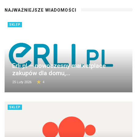
NAJWAŻNIEJSZE WIADOMOŚCI
SKLEP
Erli.pl — nowoczesny marketplace
zakupów dla domu,...
25 Luty 2026
4
SKLEP