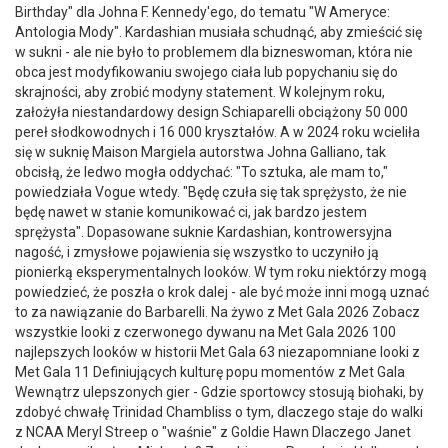
Birthday" dla Johna F. Kennedy'ego, do tematu "W Ameryce:
Antologia Mody". Kardashian musiała schudnąć, aby zmieścić się
w sukni - ale nie było to problemem dla bizneswoman, która nie
obca jest modyfikowaniu swojego ciała lub popychaniu się do
skrajności, aby zrobić modyny statement. W kolejnym roku,
założyła niestandardowy design Schiaparelli obciążony 50 000
pereł słodkowodnych i 16 000 kryształów. A w 2024 roku wcieliła
się w suknię Maison Margiela autorstwa Johna Galliano, tak
obcisłą, że ledwo mogła oddychać: "To sztuka, ale mam to,"
powiedziała Vogue wtedy. "Będę czuła się tak sprężysto, że nie
będę nawet w stanie komunikować ci, jak bardzo jestem
sprężysta". Dopasowane suknie Kardashian, kontrowersyjna
nagość, i zmysłowe pojawienia się wszystko to uczyniło ją
pionierką eksperymentalnych looków. W tym roku niektórzy mogą
powiedzieć, że poszła o krok dalej - ale być może inni mogą uznać
to za nawiązanie do Barbarelli. Na żywo z Met Gala 2026 Zobacz
wszystkie looki z czerwonego dywanu na Met Gala 2026 100
najlepszych looków w historii Met Gala 63 niezapomniane looki z
Met Gala 11 Definiujących kulturę popu momentów z Met Gala
Wewnątrz ulepszonych gier - Gdzie sportowcy stosują biohaki, by
zdobyć chwałę Trinidad Chambliss o tym, dlaczego staje do walki
z NCAA Meryl Streep o "waśnie" z Goldie Hawn Dlaczego Janet