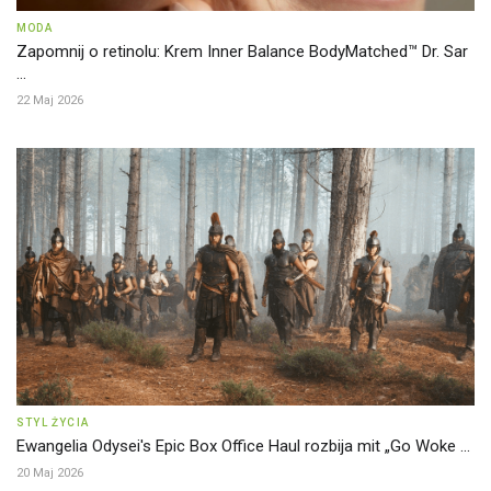
MODA
Zapomnij o retinolu: Krem Inner Balance BodyMatched™ Dr. Sar
...
22 Maj 2026
STYL ŻYCIA
Ewangelia Odysei's Epic Box Office Haul rozbija mit „Go Woke ...
20 Maj 2026