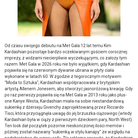
Od czasu swojego debiutu na Met Gala 12 lat temu Kim
Kardashian pozostaje bardzo oczekiwanym gościem corocznej
imprezy, z widzami niecierpliwie wyczekującymi, co założy tym
razem. Met Gala w 2026 roku nie było wyjątkiem, gdy Kardashian
pojawiła się na czerwonym dywanie ubrana w płyty ciała
wykonane w latach 60. W zgodzie z tegorocznym motywem
"Moda to Sztuka", Kardashian współpracowała z brytyjskim
artystą Allenem Jonesem, aby stworzyć jasnoróżową kreację. Gdy
po raz pierwszy pojawiła się na Met Gala w 2013 roku jako plus-
one Kanye Westa, Kardashian miała na sobie niestandardową
sukienkę z dżerseju Givenchy zaprojektowaną przez Riccardo
Tisci, która przyciągnęła uwagę do jej brzuszka ciążowego (wtedy
Kardashian była w ciąży z pierwszym dzieckiem pary, North West).
Ten look dał początek pozornie nieskończonej ilości memów i
później został nazwany "sukienką w stylu kanapy" ze względu na