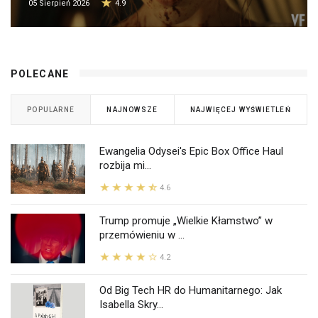
05 Sierpień 2026
4.9
POLECANE
POPULARNE
NAJNOWSZE
NAJWIĘCEJ WYŚWIETLEŃ
Ewangelia Odysei's Epic Box Office Haul
rozbija mi...
4.6
Trump promuje „Wielkie Kłamstwo” w
przemówieniu w ...
4.2
Od Big Tech HR do Humanitarnego: Jak
Isabella Skry...