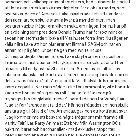
personen och valkonspirationsteoretikern, hade utnämnts olagligt
att leda den amerikanska myndigheten för globala medier, som
övervakar Voice of America. Lake insisterade i ett uttalande vid
den tiden att hon skulle stanna kvar på myndigheten, men
beslutet väckte frågor om vilken makt, om någon, hon nu har på
en avdelning som president Donald Trump har försökt minska
sedan han stormade tillbaka till Vita huset förra året. Nu säger en
källa nära Lake att hon planerar att lämna USAGM och har en
annan roll på gång. Under helgen med White House
Correspondents’ Dinner hördes Lake skryta om en ny position i
Trump-administrationen. Ett rykte som har cirkulerat är att hon
utnämns till en tjänst på Shield of the Americas, en allians av
latinamerikanska och karibiska länder som Trump bildade som en
del av hans fokus på att återupprätta Västhalvklotets dominans
inom geopolitik. När man nådde Lake för kommentar, ville hon inte
säga om hon tar på sig en ny roll. "Jag är fortfarande på
myndigheten för globala medier", berättade hon för Vanity Fair.
"Jag är fortfarande anställd där." När hon frågades om hon skulle
ansluta sig till Shield of the Americas, gav hon ett kortfattat svar:
"Jag kommer inte att besvara några frågor om min framtid till
Vanity Fair." Läs Party Animals: Ett brev från Washington DC:s
bakrum, barer och bacchanalier - med exklusiva rapporter,
intervjuer och analyser. Alliansen har alla kännetecken för en