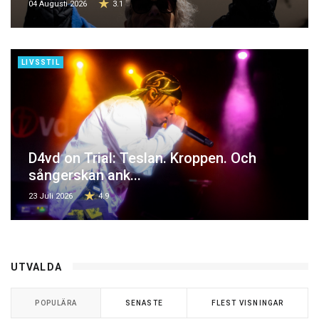
04 Augusti 2026
3.1
LIVSSTIL
D4vd on Trial: Teslan. Kroppen. Och
sångerskan ank...
23 Juli 2026
4.9
UTVALDA
POPULÄRA
SENASTE
FLEST VISNINGAR