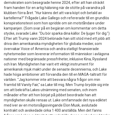
demokraten som besegrade henne 2024, efter att han sträckt
fram handen för en artig hälsning när de stötte på varandra på
klubben förra året. "Hur känns det att vara köpt och betald av
kartellerna?" Frågade Lake Gallego och refererade till en grundlös
konspirationsteori som hon spridde om sin motståndare under
kampanjen. (Som svar på en begäran om kommentar om detta
stycke, svarade Lake: "Du bör sparka dina källor. De ljuger för dig.")
Efter att Trump vann 2024 belönade han sitt stöd med ett jobb att
driva den amerikanska myndigheten för globala medier, som
övervakar Voice of America och andra statligt finansierade
nyhetsmedier som levererar information till människor i avlägsna
nationer med begränsade pressfriheter, inklusive Kina, Ryssland
och Iran. Myndigheten har varit ett viktigt instrument för
amerikansk mjuk makt under de senaste decennierna, och Lake
hade höga ambitioner att förvandla den till en MAGA-taltratt för
världen. "Jag kommer inte att besvara några frågor om min
framtid till Vanity Fair," sa Lake till mig. Men Trump brydde sig inte
om att bekräfta Lakes utnämning med senaten, och inom
månader efter att hon börjat på jobbet beordrade han att
myndigheten skulle rensas ut. Lake omfamnade det nya ediktet
med iver av en motorsågssvingande Elon Musk, avslutade
kontrakt och avskedade cirka 1 400 anställda. Men det fanns