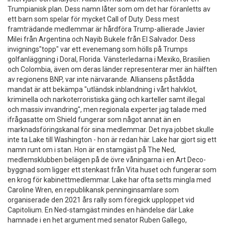
Trumpianisk plan. Dess namn låter som om det har föranletts av
ett barn som spelar för mycket Call of Duty. Dess mest
framträdande medlemmar är hårdföra Trump-allierade Javier
Milei från Argentina och Nayib Bukele från El Salvador. Dess
invignings"topp" var ett evenemang som hölls på Trumps
golfanläggning i Doral, Florida. Vänsterledarna i Mexiko, Brasilien
och Colombia, även om deras länder representerar mer än hälften
av regionens BNP, var inte närvarande. Alliansens påstådda
mandat är att bekämpa "utländsk inblandning i vårt halvklot,
kriminella och narkoterroristiska gäng och karteller samt illegal
och massiv invandring", men regionala experter jag talade med
ifrågasatte om Shield fungerar som något annat än en
marknadsföringskanal för sina medlemmar. Det nya jobbet skulle
inte ta Lake till Washington - hon är redan här. Lake har gjort sig ett
namn runt om i stan. Hon är en stamgäst på The Ned,
medlemsklubben belägen på de övre våningarna i en Art Deco-
byggnad som ligger ett stenkast från Vita huset och fungerar som
en krog för kabinettmedlemmar. Lake har ofta setts mingla med
Caroline Wren, en republikansk penninginsamlare som
organiserade den 2021 års rally som föregick upploppet vid
Capitolium. En Ned-stamgäst mindes en händelse där Lake
hamnade i en het argument med senator Ruben Gallego,