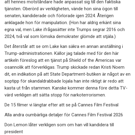
att hennes motståndare hade anpassat sig till den faktiska
tjänsten. Oberörd av verkligheten, vände hon sina ögon till
senaten, kandiderade och förlorade igen 2024. Återigen
anklagade hon för manipulation. (Hon har aldrig erkänt sina
egna val, men Lake ifrågasätter inte Trumps segrar 2016 och
2024, två val som lömska demokrater glömde att stjäla.)
Det återstår att se om Lake kan säkra en annan anställning i
Trump-administrationen. Källor jag talade med för den här
artikeln föreslog att en tjänst på Shield of the Americas var
osannolik att förverkligas. Trump skickade redan Kristi Noem
dit, en indikation på att State Department-butiken är något av en
soptipp för skandaldrabbade lojala han inte riktigt är redo att
kasta ut från stammen. Kanske kommer denna före detta TV-
värd verkligen att sätta stopp för narkoterrorismen.
De 15 filmer vi längtar efter att se på Cannes Film Festival
Alla andra oumbärliga detaljer för Cannes Film Festival 2026
Don Lemon låter verkligen som om han vill kandidera till
president