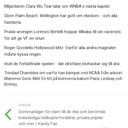
Miljardären Clara Wu Tsai talar om WNBA:s nästa kapitel
Glöm Palm Beach. Wellington har gott om rikedom - och alla
hästarna
Prada-arvingen Lorenzo Bertelli hoppar tillbaka till sin racersits
för att ge VF en snurr
Roger Goodells Hollywood-blitz: Varför alla andra magnater
måste kyssa ringen
Inuti de förbättrade spelen - där idrottare biohackar sig till ära
Trinidad Chambliss om varför han kämpar mot NCAA Från arkivet:
Mammor Gone Wild: En titt på kvinnorna bakom Paris, Lindsay och
Britney
FÖREGÅ
Sommarläger för barn till de rika och berömda:
bokstavliga helikopterföräldrar, privata jetplan
och mer | Vanity Fair...