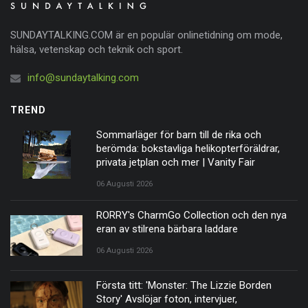
SUNDAYTALKING.COM är en populär onlinetidning om mode,
hälsa, vetenskap och teknik och sport.
info@sundaytalking.com
TREND
Sommarläger för barn till de rika och
berömda: bokstavliga helikopterföräldrar,
privata jetplan och mer | Vanity Fair
06 Augusti 2026
RORRY's CharmGo Collection och den nya
eran av stilrena bärbara laddare
06 Augusti 2026
Första titt: 'Monster: The Lizzie Borden
Story' Avslöjar foton, intervjuer,