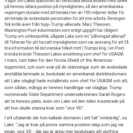
frågor om Lakes auktoritet att verkställa dessa avsked med tanke
på hennes oklara position på myndigheten, så den amerikanska
regeringen slutade med att betala mer än 100 miljoner dollar för
att betala de avskedade personalen för att inte arbeta. Reningen
fick kritik även från topp-Trump-allierade. Marc Thiessen,
Washington Post-kolumnisten som enligt uppgift har rådgivit
Trump om utrikespolitik, sågade Lake som en ”påtvingad allierad”
till Teheran för att ha satt myndigheten som var ansvarig för att få
bra information till det iranska folket mitt i Trumps krig. I en Post-
krönika krävde Thiessen Lakes avsättning som chef för USAGM.
I mars, runt tiden för den första Shield of the Americas-
toppmötet, och som svar på de stämningar som de avskedade
anställda lämnade in, beslutade en amerikansk distriktsdomare
att Lake olagligt hade installerats som chef för USAGM och att,
som sådan, många av hennes handlingar var olagliga. Trump
nominerade State Department undersekreterare Sarah Rogers
att ta hennes plats, även om Lake vid den tiden insisterade på
att hon skulle stanna kvar som "vice VD".
I ett uttalande där hon kallade domaren i sitt fall "ombärdig", sa
Lake: "Jag är kvar på precis samma position idag som jag var
innan: vice VD - där jag är ännu mer beslutsam att slutföra