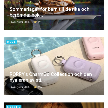
Sommarläger för barn till de rika och
berömda: bok...
06 Augusti 2026
2.1
MODE
RORRY's CharmGo Collection och den
nya eran av sti...
06 Augusti 2026
2.6
LIVSSTIL