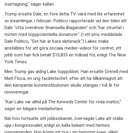
övertagning," säger källan.
Trump ersatte Dale, en före detta TV-värd med lite erfarenhet
av insamlingar, i februari. Politico rapporterade vid den tiden att
Dale "ofta överdriver finansiella åtaganden" och "har struntat i
möten med topppotentiella donatorer." (I ett sms meddelade
Dale Politico, "Det här är bara skitsnack.") Lakes make
anställdes för att göra sociala medier-videor för centret, ett
jobb som han fick betalt $10,833 en månad för, enligt The New
York Times.
Men Trump gav aldrig Lake toppjobbet. Han ersatte Grenell med
Matt Floca, en ung facilitetschef, efter att ha tillkännagivit att
den kämpande konstinstitutionen skulle stängas i två år för
renoveringar.
"Kari Lake var alltid på The Kennedy Center för röda mattor,"
säger en tidigare medarbetare.
När hon fortsatte sitt jobbsökande, övervägde Lake att ställa
upp i kongressvalet, enligt en källa bekant med hennes
överväganden. Hon köpte ett hus i sin hemstat Iowa, vilket