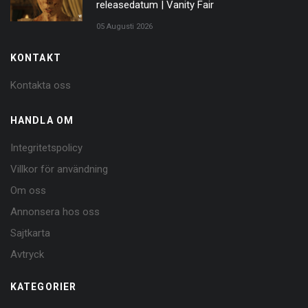
releasedatum | Vanity Fair
05 Augusti 2026
KONTAKT
Kontakta oss
HANDLA OM
Integritetspolicy
Villkor för användning
Om oss
Annonsera hos oss
Sajtkarta
Avtryck
KATEGORIER