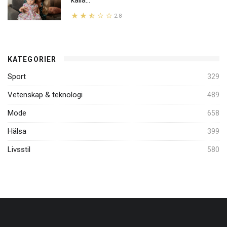
kalla...
2.8
KATEGORIER
Sport
329
Vetenskap & teknologi
489
Mode
658
Hälsa
399
Livsstil
580