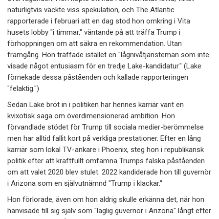
naturligtvis väckte viss spekulation, och The Atlantic
rapporterade i februari att en dag stod hon omkring i Vita
husets lobby "i timmar," väntande på att träffa Trump i
förhoppningen om att säkra en rekommendation. Utan
framgång. Hon träffade istället en "lågnivåtjänsteman som inte
visade något entusiasm för en tredje Lake-kandidatur." (Lake
förnekade dessa påståenden och kallade rapporteringen
"felaktig.")
Sedan Lake bröt in i politiken har hennes karriär varit en
kvixotisk saga om överdimensionerad ambition. Hon
förvandlade stödet för Trump till sociala medier-berömmelse
men har alltid fallit kort på verkliga prestationer. Efter en lång
karriär som lokal TV-ankare i Phoenix, steg hon i republikansk
politik efter att kraftfullt omfamna Trumps falska påståenden
om att valet 2020 blev stulet. 2022 kandiderade hon till guvernör
i Arizona som en självutnämnd "Trump i klackar."
Hon förlorade, även om hon aldrig skulle erkänna det, när hon
hänvisade till sig själv som "laglig guvernör i Arizona" långt efter