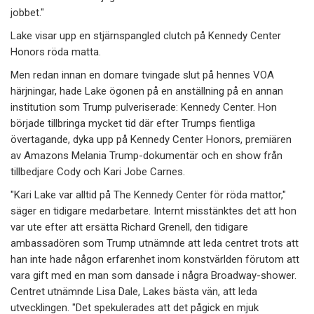
jobbet."
Lake visar upp en stjärnspangled clutch på Kennedy Center
Honors röda matta.
Men redan innan en domare tvingade slut på hennes VOA
härjningar, hade Lake ögonen på en anställning på en annan
institution som Trump pulveriserade: Kennedy Center. Hon
började tillbringa mycket tid där efter Trumps fientliga
övertagande, dyka upp på Kennedy Center Honors, premiären
av Amazons Melania Trump-dokumentär och en show från
tillbedjare Cody och Kari Jobe Carnes.
"Kari Lake var alltid på The Kennedy Center för röda mattor,"
säger en tidigare medarbetare. Internt misstänktes det att hon
var ute efter att ersätta Richard Grenell, den tidigare
ambassadören som Trump utnämnde att leda centret trots att
han inte hade någon erfarenhet inom konstvärlden förutom att
vara gift med en man som dansade i några Broadway-shower.
Centret utnämnde Lisa Dale, Lakes bästa vän, att leda
utvecklingen. "Det spekulerades att det pågick en mjuk