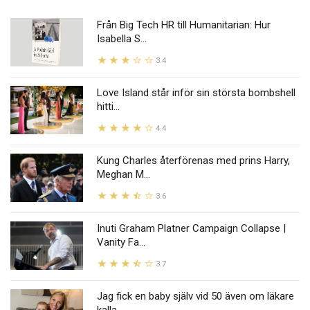
Från Big Tech HR till Humanitarian: Hur
Isabella S...
3.4
Love Island står inför sin största bombshell
hitti...
4.4
Kung Charles återförenas med prins Harry,
Meghan M...
3.6
Inuti Graham Platner Campaign Collapse |
Vanity Fa...
3.7
Jag fick en baby själv vid 50 även om läkare