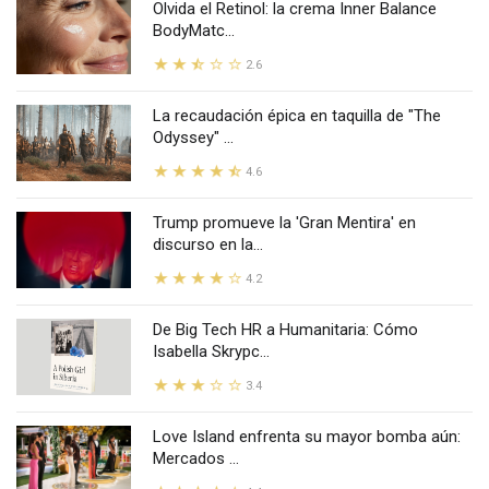
Olvida el Retinol: la crema Inner Balance
BodyMatc...
2.6
La recaudación épica en taquilla de "The
Odyssey" ...
4.6
Trump promueve la 'Gran Mentira' en
discurso en la...
4.2
De Big Tech HR a Humanitaria: Cómo
Isabella Skrypc...
3.4
Love Island enfrenta su mayor bomba aún:
Mercados ...