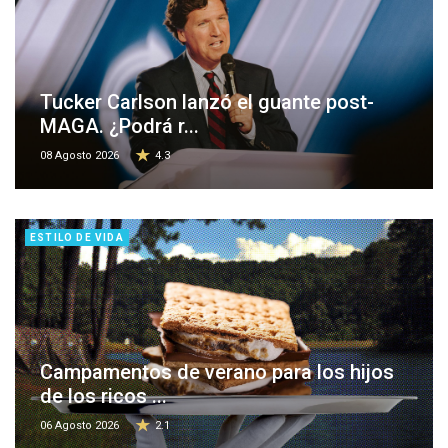
Tucker Carlson lanzó el guante post-
MAGA. ¿Podrá r...
08 Agosto 2026
4.3
ESTILO DE VIDA
Campamentos de verano para los hijos
de los ricos ...
06 Agosto 2026
2.1