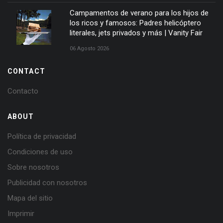
Campamentos de verano para los hijos de
los ricos y famosos: Padres helicóptero
literales, jets privados y más | Vanity Fair
06 Agosto 2026
CONTACT
Contacto
ABOUT
Política de privacidad
Condiciones de uso
Sobre nosotros
Publicidad con nosotros
Mapa del sitio
Imprimir