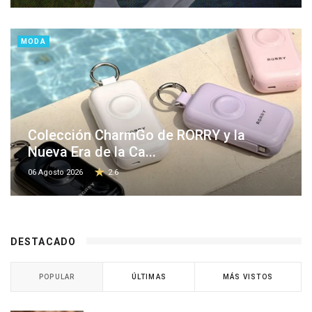
MODA
Colección CharmGo de RORRY y la
Nueva Era de la Ca...
06 Agosto 2026
2.6
DESTACADO
POPULAR
ÚLTIMAS
MÁS VISTOS