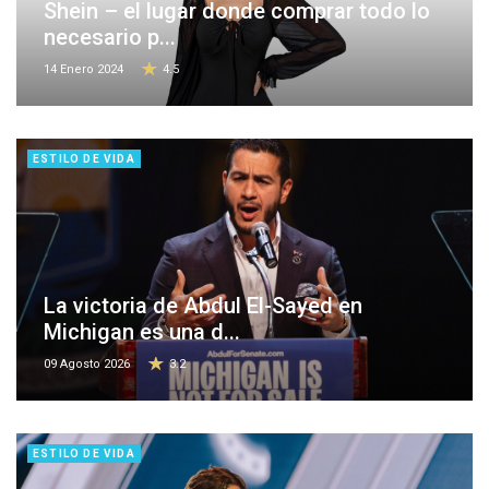
Shein – el lugar donde comprar todo lo
necesario p...
14 Enero 2024
4.5
ESTILO DE VIDA
La victoria de Abdul El-Sayed en
Michigan es una d...
09 Agosto 2026
3.2
ESTILO DE VIDA