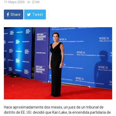
11 Mayo 2026
2144
Share
Tweet
Hace aproximadamente dos meses, un juez de un tribunal de distrito de EE. UU. decidió que Kari Lake, la encendida partidaria de MAGA y difusora de teorías sobre la elección, había sido nombrada ilegalmente para dirigir la Agencia de Medios Globales de EE. UU., que supervisa Voice of America. Lake insistió en una declaración en ese momento que permanecería en la agencia, pero la decisión planteó dudas sobre qué poder, si alguno, tiene ahora en un departamento que el presidente Donald Trump ha intentado desmantelar desde que regresó al poder el año pasado. Ahora, una fuente cercana a Lake dice que está planeando dejar USAGM y tiene otro cargo alineado. Durante el fin de semana de la Cena de Corresponsales de la Casa Blanca, se escuchó a Lake presumir sobre un nuevo puesto en la administración de Trump. Un rumor que circula es que está siendo nombrada para un puesto en el Escudo de las Américas, una alianza de naciones de América Latina y el Caribe que Trump formó como parte de su enfoque en restablecer la dominancia del Hemisferio Occidental en la geopolítica. Cuando se le contactó para hacer comentarios, Lake declinó decir si asumiría un nuevo rol. “Todavía estoy en la Agencia de Medios Globales”, le dijo a Vanity Fair. "Todavía estoy empleado allí". Al preguntársele si se uniría al Escudo de las Américas, ofreció una respuesta concisa: “No responderé preguntas sobre mi futuro a Vanity Fair”. Lea Fiestas Animales: Una carta desde los salones traseros, taburetes y bacanales de Washington, DC, con reportajes exclusivos, entrevistas y análisis. La alianza tiene todas las características de un plan trumpiano. Su nombre suena como si lo hubiera ideado un niño que juega demasiado Call of Duty. Sus miembros más prominentes son los aliados inflexibles de Trump, Javier Milei de Argentina y Nayib Bukele de El Salvador. Su "cumbre" inaugural fue un evento celebrado en el complejo de golf de Trump en Doral, Florida. Los líderes izquierdistas de México, Brasil y Colombia, aunque sus naciones representan más de la mitad del PIB de la región, no estuvieron presentes. El supuesto mandato de la alianza es combatir la “interferencia extranjera en nuestro hemisferio, las pandillas y carteles criminales y narcoterroristas, y la inmigración ilegal y en masa”, pero expertos regionales con los que hablé cuestionaron si el Escudo sirve como algo más que un vehículo promocional para sus miembros. El nuevo trabajo no llevaría a Lake a Washington, ya está allí. En la ciudad, Lake ha sido figura abrasiva. Es habitual en The Ned, el club de miembros situado en los pisos superiores de un edificio Art Deco que está a un paso de la Casa Blanca y sirve como cantina para los miembros del Gabinete. Lake ha sido vista a menudo socializando con Caroline Wren, una recaudadora de fondos republicana que organizó la manifestación de 2021 que precedió al ataque al Capitolio de EE. UU. Un cliente habitual de Ned recordó un incidente en el que Lake tuvo una acalorada discusión con el senador Ruben Gallego, el demócrata que la venció en 2024, después de que él extendió la mano para saludarla de manera cordial cuando se encontraron en el club el año pasado. "¿Cómo se siente estar comprado y pagado por los carteles?", preguntó Lake a Gallego, haciendo referencia a una teoría de conspiración infundada que propalaba sobre su oponente durante la campaña. (En respuesta a una solicitud de comentario sobre este artículo, Lake respondió: "Deberían despedir a sus fuentes. Te están mintiendo.") Después de que Trump ganó en 2024, la recompensó por su apoyo con un trabajo en la Agencia de Medios Globales de EE. UU., que supervisa Voice of America y otros medios de comunicación financiados por el gobierno que brindan información a personas en naciones lejanas con libertades de prensa limitadas, como China, Rusia e Irán. La agencia ha sido un instrumento clave del poder blando de EE. UU. en las últimas décadas, y Lake albergaba ambiciones elevadas para convertirla en un altavoz MAGA para el mundo. "No responderé preguntas sobre mi futuro a Vanity Fair", me dijo Lake. Pero Trump no se molestó en confirmar el nombramiento de Lake con el Senado, y dentro de meses de que comenzara su trabajo, ordenó que la agencia fuera desmantelada. Lake abrazó el nuevo edicto con el entusiasmo de un Elon Musk con motosierra, cancelando contratos y despidiendo a unos 1,400 empleados. Pero surgieron dudas sobre la autoridad de Lake para llevar a cabo estos despidos dado su posición ambigua en la agencia, por lo que el gobierno de EE. UU. acabó pagando más de $100 millones para que los trabajadores despedidos no trabajaran. El desmantelamiento recibió críticas incluso de los principales aliados de Trump. Marc Thiessen, el columnista del Washington Post que supuestamente ha estado asesorando a Trump en política exterior, criticó a Lake como una "aliada inútil" de Teherán por paralizar la agencia encargada de brindar información decente al pueblo iraní en medio de la guerra de Trump. En un artículo de opinión del Post, Thiessen pidió la destitución de Lake como jefa de USAGM.En marzo, alrededor del momento de la primera cumbre del Escudo de las Américas, y en respuesta a las demandas presentadas por los empleados despedidos, ese juez del distrito de EE. UU. dictaminó que Lake había sido instalada ilegalmente como jefa de USAGM y que, como tal, muchas de sus acciones eran ilegítimas. Trump nominó a la subsecretaria de Estado Sarah Rogers para ocupar su lugar, aunque Lake insistió en ese momento que se quedaría como "directora adjunta ejecutiva". En un comunicado en el que llamó "corpulento" al juez de su caso, Lake dijo: "Sigo en la exacta misma posición hoy que antes: Directora adjunta ejecutiva, donde estoy aún más determinada a terminar con el trabajo". Lake muestra un clutch de estrellas y barras en la alfombra de los Kennedy Center Honors. Pero incluso antes de que un juez pusiera fin a su ataque a la VOA, Lake tenía su mira puesta en un trabajo en otra institución que Trump estaba arrasando: el Kennedy Center. Comenzó a pasar mucho tiempo allí después de la toma hostil de Trump, acudiendo a los Kennedy Center Honors, al estreno del documental de Melania Trump de Amazon y a un espectáculo de los líderes de adoración Cody y Kari Jobe Carnes. "Kari Lake siempre estaba en el Kennedy Center para las alfombras rojas," dice un ex miembro del personal. Internamente, se sospechaba que estaba compitiendo para reemplazar a Richard Grenell, el ex embajador que Trump designó para dirigir el centro a pesar de no tener experiencia en el mundo artístico más allá de estar casado con un hombre que bailó en algunos espectáculos de Broadway. El centro nombró a Lisa Dale, la mejor amiga de Lake, para encabezar el desarrollo. "Se especulaba que estaba ocurriendo una toma suave", dijo la fuente. Trump reemplazó a Dale, una ex presentadora de televisión con poca experiencia en recaudación de fondos, en febrero. Politico informó en ese momento que Dale "suele exagerar compromisos financieros" y "ha faltado a reuniones con los principales posibles donantes." (En un mensaje de texto, Dale le dijo a Politico, "Todo es una gran mentira.") El esposo de Lake fue contratado para hacer videos de redes sociales para el centro, un trabajo por el cual le pagaban $10,833 al mes, según The New York Times. Pero Trump nunca le dio el puesto principal a Lake. Reemplazó a Grenell por Matt Floca, un joven gerente de instalaciones, después de anunciar que la institución de artes en apuros cerraría por dos años para renovaciones. "Kari Lake siempre estaba en el Kennedy Center para las alfombras rojas," dice un ex miembro del personal. Mientras continuaba su búsqueda de trabajo, Lake consideró postularse para el Congreso, según una fuente familiarizada con sus deliberaciones. Compró una casa en su estado natal de Iowa, naturalmente despertando algunas especulaciones, y The Atlantic informó en febrero que un día rondaba el vestíbulo de la Casa Blanca "durante horas", esperando reunirse con Trump con la esperanza de obtener un respaldo. Sin éxito. Terminó reuniéndose con un "aide de bajo nivel que no mostró entusiasmo por una tercera candidatura de Lake". (Lake negó esas afirmaciones, calificando la información como "incorrecta.") Desde que Lake incursionó en la política, su carrera ha sido un cuento quijotesco de ambición desmesurada. Convirtió el apoyo inquebrantable a Trump en fama en redes sociales, pero siempre se quedó corta de un verdadero logro. Después de una larga carrera como presentadora de televisión local en Phoenix, ascendió en la política republicana después de abrazar vigorosamente las falsas afirmaciones de Trump de que las elecciones de 2020 fueron robadas. En 2022 se postuló para gobernadora de Arizona como una especie de "Trump con tacones". Perdió, aunque nunca lo admitiría, refiriéndose a sí misma como "la gobernadora legítima de Arizona" mucho después de que su oponente se hubiera asentado en el cargo real. Sin dejarse disuadir por la realidad, volvió sus ojos hacia el Senado, postulándose y perdiendo nuevamente en 2024. Una vez más, acusó fraude. (Nunca ha reconocido sus propias derrotas, pero Lake no cuestiona las victorias de Trump en 2016 y 2024, dos elecciones que los demócratas tramposos olvidaron robar). Todavía está por verse si Lake puede asegurar otro trabajo en la administración de Trump. Las fuentes con las que hablé para este artículo sugirieron que un puesto en el Escudo de las Américas era poco probable que se materializara. Trump ya envió a Kristi Noem allí, una indicación de que la tienda del Departamento de Estado es algo así como un vertedero para leales plagados de escándalos a los que todavía no está listo para descartar del grupo. Tal vez esta ex presentadora de televisión realmente ponga fin al narcoterrorismo. Los 15 filmes que no podemos esperar a ver en el Festival de Cine de Cannes. Todos los demás detalles imperdibles para el Festival de