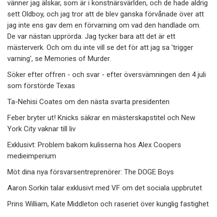
vänner jag älskar, som är i konstnärsvärlden, och de hade aldrig
sett Oldboy, och jag tror att de blev ganska förvånade över att
jag inte ens gav dem en förvarning om vad den handlade om.
De var nästan upprörda. Jag tycker bara att det är ett
mästerverk. Och om du inte vill se det för att jag sa 'trigger
varning', se Memories of Murder.
Söker efter offren - och svar - efter översvämningen den 4 juli
som förstörde Texas
Ta-Nehisi Coates om den nästa svarta presidenten
Feber bryter ut! Knicks säkrar en mästerskapstitel och New
York City vaknar till liv
Exklusivt: Problem bakom kulisserna hos Alex Coopers
medieimperium
Möt dina nya försvarsentreprenörer: The DOGE Boys
Aaron Sorkin talar exklusivt med VF om det sociala uppbrutet
Prins William, Kate Middleton och raseriet över kunglig fastighet