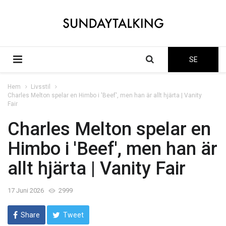
SE
Hem
Livsstil
Charles Melton spelar en Himbo i 'Beef', men han är allt hjärta | Vanity
Fair
Charles Melton spelar en
Himbo i 'Beef', men han är
allt hjärta | Vanity Fair
17 Juni 2026
2999
Share
Tweet