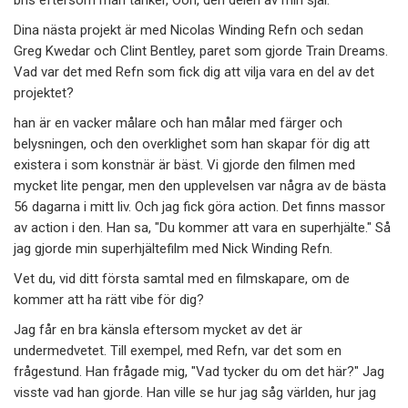
Dina nästa projekt är med Nicolas Winding Refn och sedan
Greg Kwedar och Clint Bentley, paret som gjorde Train Dreams.
Vad var det med Refn som fick dig att vilja vara en del av det
projektet?
han är en vacker målare och han målar med färger och
belysningen, och den overklighet som han skapar för dig att
existera i som konstnär är bäst. Vi gjorde den filmen med
mycket lite pengar, men den upplevelsen var några av de bästa
56 dagarna i mitt liv. Och jag fick göra action. Det finns massor
av action i den. Han sa, "Du kommer att vara en superhjälte." Så
jag gjorde min superhjältefilm med Nick Winding Refn.
Vet du, vid ditt första samtal med en filmskapare, om de
kommer att ha rätt vibe för dig?
Jag får en bra känsla eftersom mycket av det är
undermedvetet. Till exempel, med Refn, var det som en
frågestund. Han frågade mig, "Vad tycker du om det här?" Jag
visste vad han gjorde. Han ville se hur jag såg världen, hur jag