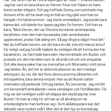
Jag har varit en beundrare av Steven Yeun och följare av hans
konst sedan tidigare. Och jag träffade Sonny, som pitchade mig
showen efter att ha visat mig en bild av mig själv som han sa
hängde i författarrummet. Jag visste omedelbart. Jag kunde bara
känna det, och kände hur öppen jag blev för honom. Och han sa
bara, "Med Steven, det var Stevens koreansk-amerikanska
berättelse, men den halv-koreanska, halv-amerikanska
upplevelsen, pratar folk aldrig om. Så jag vill göra något med det."
När du träffade honom, var det bara en idé, inte ett manus ännu?
För enligt vad jag förstår hjälpte du verkligen till att forma den här
karaktären. Ja, han hade bara idén. Han berättade om Austin, och
pratade om den här killen som är så snäll och söt och empatisk.
Och alla dessa saker han sa översattes och filtrerades i mitt sinne.
Jag tänkte, Åh, det här är dekonstruktionen av den manliga
arketypen, du vet, där det finns denna enorma sårbarhet och
introspektiva, bara denna empati. Han sa att Austin sätter
människor på piedestal. Och jag tänker, Åh, beroende. Jag vet lite
om beroendeframkallande i vissa vänskaper och förhållanden. För
mig var det verkligen svårt att släppa det skydd jag har över
Austin, för han är rolig för att han är så allvarlig om de
omständigheter han befinner sig i. Som skådespelare kan det
tekniskt vara mycket svårt. Men det är den typ av komedi jag