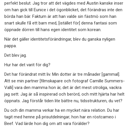
perfekt beslut. Jag tror att det vägdes med Austin kanske inser
om han gick till Eunice i det ögonblicket, det förändras inte den
börda han bär. Faktum är att han valde sin fästmö som han
snart skulle få ett barn med, [istället för] denna fantasi som
öppnade dörren till hans egen identitet som korean.
När det gäller identitetsförändringar, blev du ganska nyligen
pappa.
Det blev jag.
Hur har det varit för dig?
Det har förändrat mitt liv. Min dotter är tre månader [gammal].
Att se min partner [filmskapare och fotograf Camille Summers-
Valli] vara den mamma hon är, det är det mest otroliga, vackra
jag sett. Jag är så inspirerad och berörd, och mitt hjärta har helt
öppnats. Jag förstår tiden lite bättre nu, tidsstrukturen, du vet?
Du och din mamma verkar ha en mycket nära relation. Du har
tagit med henne på prisutdelningar; hon har en röstcameo i
Beef. Vad lärde hon dig om att vara förälder?