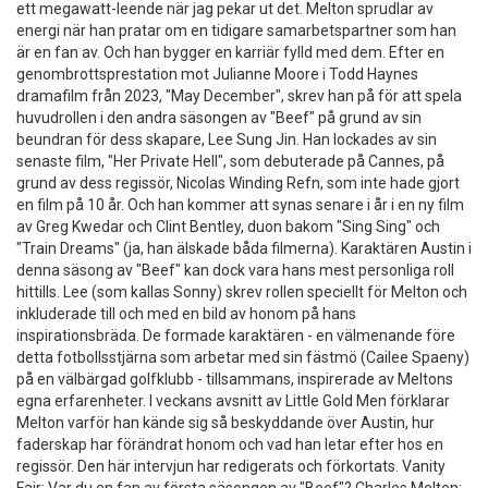
ett megawatt-leende när jag pekar ut det. Melton sprudlar av
energi när han pratar om en tidigare samarbetspartner som han
är en fan av. Och han bygger en karriär fylld med dem. Efter en
genombrottsprestation mot Julianne Moore i Todd Haynes
dramafilm från 2023, "May December", skrev han på för att spela
huvudrollen i den andra säsongen av "Beef" på grund av sin
beundran för dess skapare, Lee Sung Jin. Han lockades av sin
senaste film, "Her Private Hell", som debuterade på Cannes, på
grund av dess regissör, Nicolas Winding Refn, som inte hade gjort
en film på 10 år. Och han kommer att synas senare i år i en ny film
av Greg Kwedar och Clint Bentley, duon bakom "Sing Sing" och
"Train Dreams" (ja, han älskade båda filmerna). Karaktären Austin i
denna säsong av "Beef" kan dock vara hans mest personliga roll
hittills. Lee (som kallas Sonny) skrev rollen speciellt för Melton och
inkluderade till och med en bild av honom på hans
inspirationsbräda. De formade karaktären - en välmenande före
detta fotbollsstjärna som arbetar med sin fästmö (Cailee Spaeny)
på en välbärgad golfklubb - tillsammans, inspirerade av Meltons
egna erfarenheter. I veckans avsnitt av Little Gold Men förklarar
Melton varför han kände sig så beskyddande över Austin, hur
faderskap har förändrat honom och vad han letar efter hos en
regissör. Den här intervjun har redigerats och förkortats. Vanity
Fair: Var du en fan av första säsongen av "Beef"? Charles Melton: