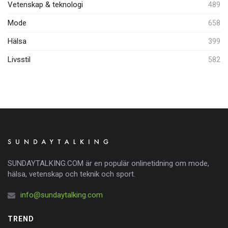
Vetenskap & teknologi
489
Mode
658
Hälsa
399
Livsstil
582
SUNDAYTALKING.COM är en populär onlinetidning om mode,
hälsa, vetenskap och teknik och sport.
info@sundaytalking.com
TREND