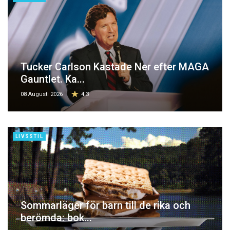
Tucker Carlson Kastade Ner efter MAGA
Gauntlet. Ka...
08 Augusti 2026
4.3
LIVSSTIL
Sommarläger för barn till de rika och
berömda: bok...