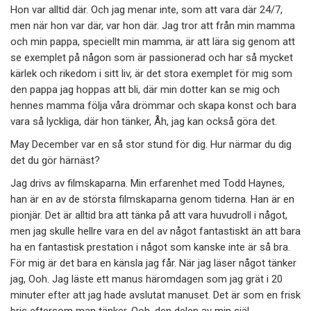
Hon var alltid där. Och jag menar inte, som att vara där 24/7,
men när hon var där, var hon där. Jag tror att från min mamma
och min pappa, speciellt min mamma, är att lära sig genom att
se exemplet på någon som är passionerad och har så mycket
kärlek och rikedom i sitt liv, är det stora exemplet för mig som
den pappa jag hoppas att bli, där min dotter kan se mig och
hennes mamma följa våra drömmar och skapa konst och bara
vara så lyckliga, där hon tänker, Åh, jag kan också göra det.
May December var en så stor stund för dig. Hur närmar du dig
det du gör härnäst?
Jag drivs av filmskaparna. Min erfarenhet med Todd Haynes,
han är en av de största filmskaparna genom tiderna. Han är en
pionjär. Det är alltid bra att tänka på att vara huvudroll i något,
men jag skulle hellre vara en del av något fantastiskt än att bara
ha en fantastisk prestation i något som kanske inte är så bra.
För mig är det bara en känsla jag får. När jag läser något tänker
jag, Ooh. Jag läste ett manus häromdagen som jag grät i 20
minuter efter att jag hade avslutat manuset. Det är som en frisk
bris eftersom man tänker, Ooh, den delen av min själ.