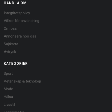
HANDLA OM
Integritetspolicy
Villkor för användning
Om oss
Annonsera hos oss
Sajtkarta
Avtryck
KATEGORIER
Sport
Vetenskap & teknologi
Mode
Hälsa
Livsstil