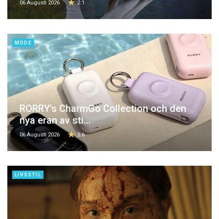
06 Augusti 2026
2.1
MODE
RORRY's CharmGo Collection och den
nya eran av sti...
06 Augusti 2026
2.6
LIVSSTIL