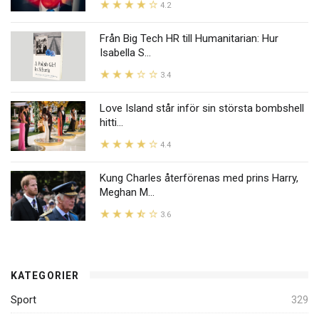
4.2
Från Big Tech HR till Humanitarian: Hur
Isabella S...
3.4
Love Island står inför sin största bombshell
hitti...
4.4
Kung Charles återförenas med prins Harry,
Meghan M...
3.6
KATEGORIER
Sport
329