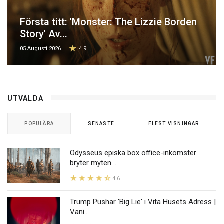
Första titt: 'Monster: The Lizzie Borden
Story' Av...
05 Augusti 2026
4.9
UTVALDA
POPULÄRA
SENASTE
FLEST VISNINGAR
Odysseus episka box office-inkomster
bryter myten ...
4.6
Trump Pushar 'Big Lie' i Vita Husets Adress |
Vani...