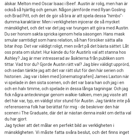
älskar. Melton med Oscar Isaac i Beef. Austin är rolig, men han är
också så hjärtlig och genuin. Någon jämförde med Ryan Gosling
och Brad Pitt, och det de gör så bra är att spela dessa "himbo"-
dumma karaktärer. Men i verkligheten injicerar de så mycket
mänsklighet, och det var det jag var tvungen att göra med Austin.
Du ser honom sakta spricka igenom hela säsongen. Hans mask
smular samtidigt som hans relation, så han försöker sätta alla
bitar ihop. Det var väldigt roligt, men svårt på det bästa sättet. Låt
oss prata om slutet. Hur kände du för Austin's val att stanna hos
Ashley? Jag är mer intresserad av åsikterna från publiken som
tittar. Vad tror du? Gjorde Austin rätt val? Jag blev väldigt upprörd,
och sedan tänkte jag att det var rätt slut för den här serien och
historien. Jag var i bilen med [cinematografen] James Laxton när
vi spelade in den sista scenen, och det var bara han och jag i en
och en halv timme, och spelade in dessa långa tagningar. Och jag
fick några anteckningar genom walkie-talkien, men jag visste att
det här var, typ, en väldigt stor stund för Austin. Jag tänkte inte på
referenserna folk har berättat för mig - de beskriver den här
scenen i The Graduate, där det är nästan denna insikt om detta val
du har gjort.
Jag tycker att det målar en perfekt bild av verkligheten i
mänskligheten. Vi måste fatta svåra beslut, och det finns inget