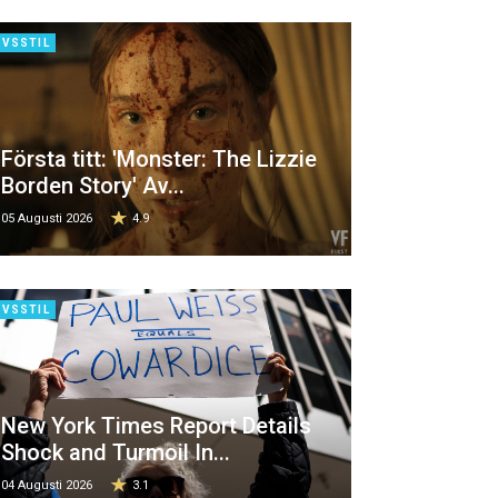
IVSSTIL
Första titt: 'Monster: The Lizzie
Borden Story' Av...
05 Augusti 2026
4.9
IVSSTIL
New York Times Report Details
Shock and Turmoil In...
04 Augusti 2026
3.1