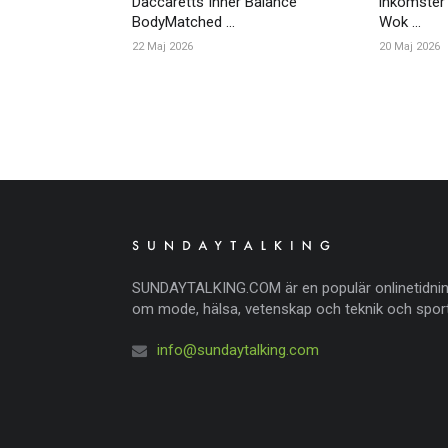
Daccaretts Inner Balance
inkomster
BodyMatched ...
Wok ...
22 Maj 2026
20 Maj 2026
SUNDAYTALKING.COM är en populär onlinetidni
om mode, hälsa, vetenskap och teknik och sport
info@sundaytalking.com