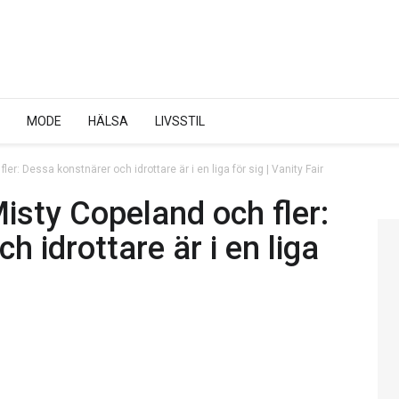
MODE
HÄLSA
LIVSSTIL
r: Dessa konstnärer och idrottare är i en liga för sig | Vanity Fair
isty Copeland och fler:
 idrottare är i en liga