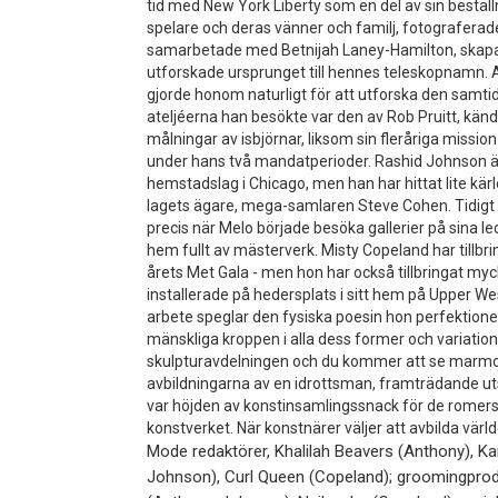
tid med New York Liberty som en del av sin bestäl
spelare och deras vänner och familj, fotograferade
samarbetade med Betnijah Laney-Hamilton, skapa
utforskade ursprunget till hennes teleskopnamn. 
gjorde honom naturligt för att utforska den samti
ateljéerna han besökte var den av Rob Pruitt, känd
målningar av isbjörnar, liksom sin fleråriga missi
under hans två mandatperioder. Rashid Johnson är
hemstadslag i Chicago, men han har hittat lite k
lagets ägare, mega-samlaren Steve Cohen. Tidigt 
precis när Melo började besöka gallerier på sina le
hem fullt av mästerverk. Misty Copeland har tillbr
årets Met Gala - men hon har också tillbringat myck
installerade på hedersplats i sitt hem på Upper We
arbete speglar den fysiska poesin hon perfektio
mänskliga kroppen i alla dess former och variatio
skulpturavdelningen och du kommer att se marmo
avbildningarna av en idrottsman, framträdande ut
var höjden av konstinsamlingssnack för de romers
konstverket. När konstnärer väljer att avbilda vär
Mode redaktörer, Khalilah Beavers (Anthony), Ka
Johnson), Curl Queen (Copeland); groomingprod