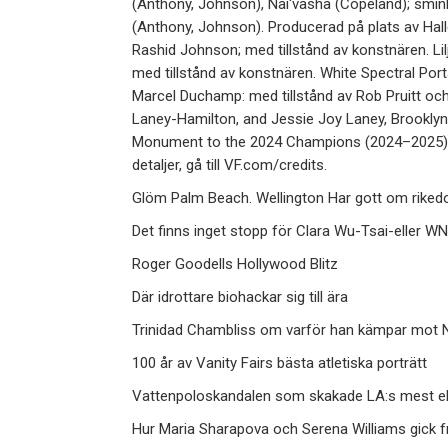
(Anthony, Johnson), Nai'vasha (Copeland); smin
(Anthony, Johnson). Producerad på plats av Ha
Rashid Johnson; med tillstånd av konstnären. Lil
med tillstånd av konstnären. White Spectral Por
Marcel Duchamp: med tillstånd av Rob Pruitt och
Laney-Hamilton, and Jessie Joy Laney, Brooklyn,
Monument to the 2024 Champions (2024–2025): ©
detaljer, gå till VF.com/credits.
Glöm Palm Beach. Wellington Har gott om riked
Det finns inget stopp för Clara Wu-Tsai-eller W
Roger Goodells Hollywood Blitz
Där idrottare biohackar sig till ära
Trinidad Chambliss om varför han kämpar mot
100 år av Vanity Fairs bästa atletiska porträtt
Vattenpoloskandalen som skakade LA:s mest eli
Hur Maria Sharapova och Serena Williams gick från 