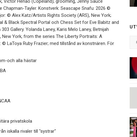
k, Victor Henao (Copeland); grooming, Jenny Sauce
lle Chapman-Tayler. Konstverk: Seascape Snafu: 2026 ©
jor: © Alex Katz/Artists Rights Society (ARS), New York;
tal & Black Spectral Portal och Chess Set for Eve Babitz and
UT
 303 Gallery. Yolanda Laney, Karis Melo Laney, Betnijah
 New York, from the series The Liberty Portraits: A
 LaToya Ruby Frazier; med tillstånd av konstnären. För
om-och alla hästar
NBA
 NCAA
tära privatskola
iskalla rivaler till "systrar"