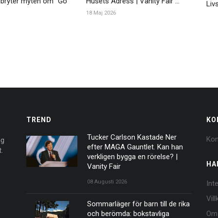
 bryter myten om "Go
Husets Adress | Vanity Fair ...
Livs
18 Maj 2026
TREND
KO
Tucker Carlson Kastade Ner
Kon
ng
efter MAGA Gauntlet. Kan han
.
verkligen bygga en rörelse? |
HA
Vanity Fair
08 Augusti 2026
Int
Vil
Sommarläger för barn till de rika
och berömda: bokstavliga
Om