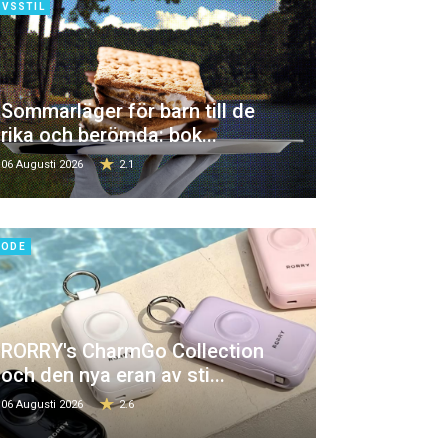
IVSSTIL
Sommarläger för barn till de
rika och berömda: bok...
06 Augusti 2026
2.1
ODE
RORRY's CharmGo Collection
och den nya eran av sti...
06 Augusti 2026
2.6