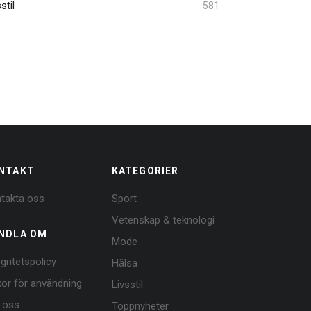
stil
581
NTAKT
KATEGORIER
takta oss
Sport
Vetenskap & teknologi
NDLA OM
Mode
egritetspolicy
Hälsa
lkor för användning
Livsstil
 oss
Toppnyheter