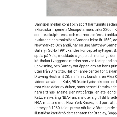
Samspel mellan konst och sport har funnits sedan,
akkadiska imperiet i Mesopotamien, cirka 2200 f.K
senare, skulpturerna och marmorelieferna i antik
avslutade den makalösa Barnens lekar år 1560, o
Newmarket. Och ändå, när en ung Matthew Barney 
Gallery i SoHo 1991, kändes konceptet nytt igen. B
spela på Yale, musklade sig upp och ner längs den 
kötthakar i väggarna medan han var fastspänd nake
uppvisning, och Barney var öppen om att hans prim
utan från Jim Otto, Hall of Fame-center för Oaklan
Drawing Restraint 28, en film av konstnären Alex 
videon använder Katz, 98 år, sin fysiska kropp i en
mot vissa delar av duken, hans pensel-förstickade
nära sitt hus i Maine. Den nittioåriga i en ateljégri
Katz, en livslång NBA-fan, ansluter sig till Bill Bra
NBA-mästare med New York Knicks, i ett porträtt a
Jersey på 1960-talet, precis när Katz först gjorde
illustriösa karriärhöjder: senaten för Bradley, Gu