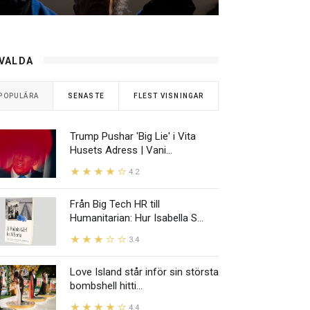
VALDA
POPULÄRA
SENASTE
FLEST VISNINGAR
Trump Pushar 'Big Lie' i Vita
Husets Adress | Vani...
4.2
Från Big Tech HR till
Humanitarian: Hur Isabella S...
3.4
Love Island står inför sin största
bombshell hitti...
4.4