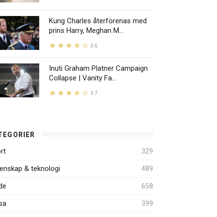
Kung Charles återförenas med
prins Harry, Meghan M...
3.6
Inuti Graham Platner Campaign
Collapse | Vanity Fa...
3.7
TEGORIER
rt
329
enskap & teknologi
489
de
658
sa
399