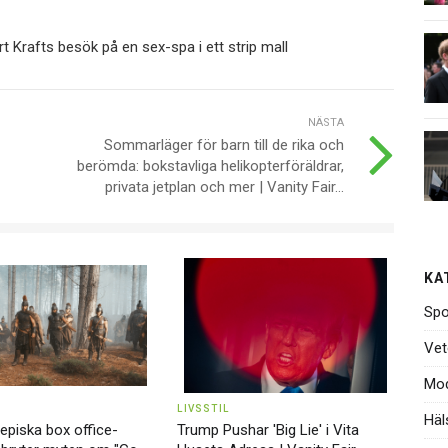
t Krafts besök på en sex-spa i ett strip mall
NÄSTA
Sommarläger för barn till de rika och
berömda: bokstavliga helikopterföräldrar,
privata jetplan och mer | Vanity Fair...
KA
Spo
Vet
Mo
LIVSSTIL
Häl
piska box office-
Trump Pushar 'Big Lie' i Vita