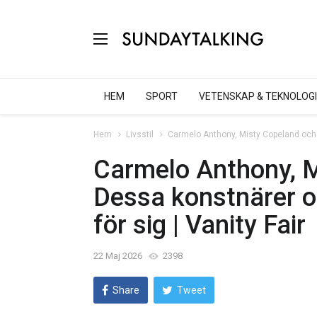
HEM
SPORT
VETENSKAP & TEKNOLOGI
Hem
Livsstil
Carmelo Anthony, Misty Copeland och fle
Carmelo Anthony, M
Dessa konstnärer och
för sig | Vanity Fair
22 Maj 2026
2398
Share
Tweet