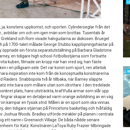
L
 ja, konstens uppkomst, och sporten. Cylinderseglar från det
r., avbildar om och om igen män som brottas. Tusentals år
a Grekland och Rom visade halvgudarna av diskosen. Bruegel
ch på 1700-talet målade George Stubbs kapplöpningshästar på
öppnade sin första separatutställning på Barbara Gladstone
arney, en tidigare high school-fotbollsstjärna som fortsatte
vita kuben, filmade sin kropp när han vred sig; han fäste
n i en plågsam sele. Det var konst som sport, ren atletisk
M
ära inspiration inte kom från de ​​konceptuella konstnärerna
d Raiders. Snabbspola två år tillbaka, när Barney släppte
Katz inte bara som målare utan som idrottare. I den tredelade
 konkret plats, hans utsträckta, kraftfulla armar som slår upp
 fingrar skapar en detaljerad varm orange avbildning av en väg
diron kämpar en fysisk strid. Måleri är en sport som ska vinnas.
dley, den tidigare stjärnan på Princetons basketlag och tvåfaldig
v Joshua Woods. Bradley utförde mirakler på planen i centrala
 sig ett namn i Greenwich Village. De båda nådde senare
ggenheim för Katz. Konstnären LaToya Ruby Frazier tillbringade