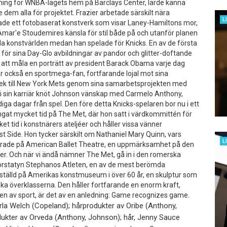
lning för WNBA-lagets hem på Barclays Center, lärde känna
 dem alla för projektet. Frazier arbetade särskilt nära
L
de ett fotobaserat konstverk som visar Laney-Hamiltons mor,
Amar'e Stoudemires känsla för stil både på och utanför planen
da konstvärlden medan han spelade för Knicks. En av de första
 för sina Day-Glo avbildningar av pandor och glitter-doftande
on att måla en porträtt av president Barack Obama varje dag
 också en sportmega-fan, fortfarande lojal mot sina
ärlek till New York Mets genom sina samarbetsprojekten med
i sin karriär knöt Johnson vänskap med Carmelo Anthony,
diga dagar från spel. Den före detta Knicks-spelaren bor nu i ett
ingat mycket tid på The Met, där hon satt i värdkommittén för
et tid i konstnärers ateljéer och håller vissa vänner
st Side. Hon tycker särskilt om Nathaniel Mary Quinn, vars
L
nerade på American Ballet Theatre, en uppmärksamhet på den
ner. Och när vi ändå nämner The Met, gå in i den romerska
rstatyn Stephanos Atleten, en av de mest berömda
ställd på Amerikas konstmuseum i över 60 år, en skulptur som
ka överklasserna. Den håller fortfarande en enorm kraft,
lden av sport, är det av en anledning: Game recognizes game.
rla Welch (Copeland); hårprodukter av Oribe (Anthony,
ukter av Orveda (Anthony, Johnson); hår, Jenny Sauce