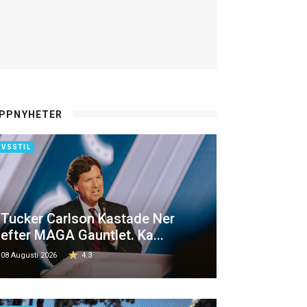
PPNYHETER
IVSSTIL
Tucker Carlson Kastade Ner
efter MAGA Gauntlet. Ka...
08 Augusti 2026
4.3