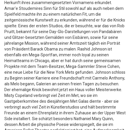
Herkunft ihres zusammengesetzten Vornamens erkundet.
Amar'e Stoudemires Sinn für Stil sowohl auf als auch neben dem
Spielfeld machte ihn zu einem natürlichen Fit, um die
zeitgenössische Kunstwelt zu erkunden, während er für die Knicks
spielte. Eines der ersten Studios, die er besuchte, war das von Rob
Pruitt, bekannt für seine Day-Glo-Darstellungen von Pandabären
und Glitzer-besetzten Gemälden von Eisbären, sowie für seine
jahrelange Mission, während seiner Amtszeit täglich ein Porträt
von Präsident Barack Obama zu malen. Rashid Johnson ist
ebenfalls ein Mega-Sportfan, immer noch loyal zu seinen
Heimatteams in Chicago, aber er hat durch seine gemeinsamen
Projekte mit dem Team-Besitzer, Mega-Sammler Steve Cohen,
eine neue Liebe für die New York Mets gefunden. Johnson schloss
zu Beginn seiner Karriere eine Freundschaft mit Carmelo Anthony,
als Melo begann, Galerien an seinen freien Tagen zu besuchen.
Der ehemalige Knick bewohnt jetzt ein Haus voller Meisterwerke.
Misty Copeland verbringt viel Zeit im Met, wo sie im
Gastgeberkomitee des diesjährigen Met Galas diente - aber sie
verbringt auch viel Zeit in Künstlerstudios und hält bestimmte
Freunde an einem Ehrenplatz in ihrem Zuhause an der Upper West
Side installiert. Sie schätzt besonders Nathaniel Mary Quinn,
dessen Arbeit die physische Poesie widerspiegelt, die sie im