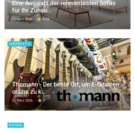
Eine Auswahl der relevantesten Sofas
für Ihr Zuhau...
15 April 2026
4.54
LEBENSSTIL
Thomann - Der beste Ort, um E-Gitarren
online zu k...
05 März 2026
0
REISEN