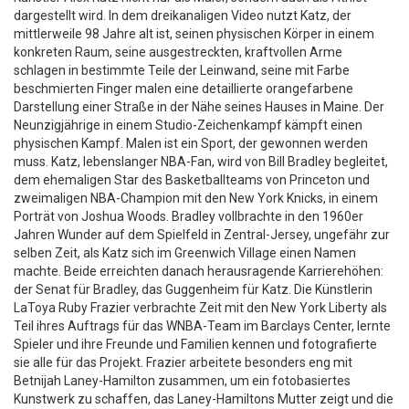
dargestellt wird. In dem dreikanaligen Video nutzt Katz, der
mittlerweile 98 Jahre alt ist, seinen physischen Körper in einem
konkreten Raum, seine ausgestreckten, kraftvollen Arme
schlagen in bestimmte Teile der Leinwand, seine mit Farbe
beschmierten Finger malen eine detaillierte orangefarbene
Darstellung einer Straße in der Nähe seines Hauses in Maine. Der
Neunzigjährige in einem Studio-Zeichenkampf kämpft einen
physischen Kampf. Malen ist ein Sport, der gewonnen werden
muss. Katz, lebenslanger NBA-Fan, wird von Bill Bradley begleitet,
dem ehemaligen Star des Basketballteams von Princeton und
zweimaligen NBA-Champion mit den New York Knicks, in einem
Porträt von Joshua Woods. Bradley vollbrachte in den 1960er
Jahren Wunder auf dem Spielfeld in Zentral-Jersey, ungefähr zur
selben Zeit, als Katz sich im Greenwich Village einen Namen
machte. Beide erreichten danach herausragende Karrierehöhen:
der Senat für Bradley, das Guggenheim für Katz. Die Künstlerin
LaToya Ruby Frazier verbrachte Zeit mit den New York Liberty als
Teil ihres Auftrags für das WNBA-Team im Barclays Center, lernte
Spieler und ihre Freunde und Familien kennen und fotografierte
sie alle für das Projekt. Frazier arbeitete besonders eng mit
Betnijah Laney-Hamilton zusammen, um ein fotobasiertes
Kunstwerk zu schaffen, das Laney-Hamiltons Mutter zeigt und die