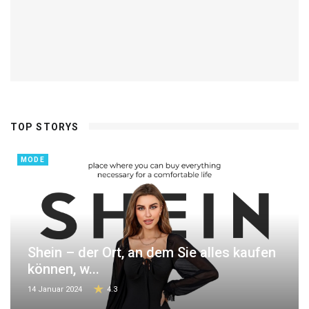
TOP STORYS
MODE
Shein – der Ort, an dem Sie alles kaufen
können, w...
14 Januar 2024
4.3