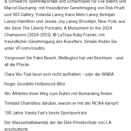
& Schwarze Spektralportale und Schachspiel für Eve Babitz und
Marcel Duchamp: mit freundlicher Genehmigung von Rob Pruitt
und 303 Gallery. Yolanda Laney, Karis Melo Laney, Betnijah
Laney-Hamilton und Jessie Joy Laney, Brooklyn, New York, aus
der Serie The Liberty Portraits: A Monument to the 2024
Champions (2024-2025): © LaToya Ruby Frazier; mit
freundlicher Genehmigung des Künstlers. Details finden Sie
unter VF.com/credits.
Vergessen Sie Palm Beach. Wellington hat viel Reichtum - und
all die Pferde
Clara Wu-Tsai lässt sich nicht aufhalten - oder die WNBA
Roger Goodells Hollywood-Blitz
Wo Athleten ihren Weg zum Ruhm mit Biohacking finden
Trinidad Chambliss darüber, warum er mit der NCAA kämpft
100 Jahre Vanity Fair's beste Sportporträts
Der Wasserballskandal, der die Elite-Privatschule von LA
erschütterte