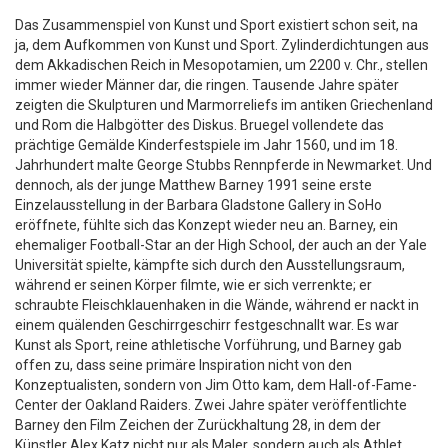
Das Zusammenspiel von Kunst und Sport existiert schon seit, na
ja, dem Aufkommen von Kunst und Sport. Zylinderdichtungen aus
dem Akkadischen Reich in Mesopotamien, um 2200 v. Chr., stellen
immer wieder Männer dar, die ringen. Tausende Jahre später
zeigten die Skulpturen und Marmorreliefs im antiken Griechenland
und Rom die Halbgötter des Diskus. Bruegel vollendete das
prächtige Gemälde Kinderfestspiele im Jahr 1560, und im 18.
Jahrhundert malte George Stubbs Rennpferde in Newmarket. Und
dennoch, als der junge Matthew Barney 1991 seine erste
Einzelausstellung in der Barbara Gladstone Gallery in SoHo
eröffnete, fühlte sich das Konzept wieder neu an. Barney, ein
ehemaliger Football-Star an der High School, der auch an der Yale
Universität spielte, kämpfte sich durch den Ausstellungsraum,
während er seinen Körper filmte, wie er sich verrenkte; er
schraubte Fleischklauenhaken in die Wände, während er nackt in
einem quälenden Geschirrgeschirr festgeschnallt war. Es war
Kunst als Sport, reine athletische Vorführung, und Barney gab
offen zu, dass seine primäre Inspiration nicht von den
Konzeptualisten, sondern von Jim Otto kam, dem Hall-of-Fame-
Center der Oakland Raiders. Zwei Jahre später veröffentlichte
Barney den Film Zeichen der Zurückhaltung 28, in dem der
Künstler Alex Katz nicht nur als Maler, sondern auch als Athlet