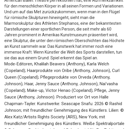
American Ballet Theatre perfektioniert hat, eine Aufmerksamkeit
für den menschlichen Körper in all seinen Formen und Variationen.
Und um auf das Met zurückzukommen, wenn man in den Flügel
für römische Skulpturen hineingeht, sieht man die
Marmorskulptur des Athleten Stephanos, eine der bekanntesten
Darstellungen einer sportlichen Person, die seit mehr als 60
Jahren prominent in Amerikas Kunstmuseum präsentiert wird,
eine Skulptur, die unter den römischen Oberschichten das Höchste
an Kunst sammeln war. Das Kunstwerk hat immer noch eine
immense Kraft. Wenn Künstler die Welt des Sports darstellen, tun
sie das aus einem Grund: Spiel erkennt das Spiel an.
Mode-Editoren, Khalilah Beavers (Anthony), Karla Welch
(Copeland); Haarprodukte von Oribe (Anthony, Johnson), Curl
Queen (Copeland); Pflegeprodukte von Orveda (Anthony,
Johnson); Haar, Jenny Sauce (Anthony, Johnson), Nai'vasha
(Copeland); Make-up, Victor Henao (Copeland); Pflege, Jenny
Sauce (Anthony, Johnson). Produziert vor Ort von Halle
Chapman-Tayler. Kunstwerke: Seascape Snafu: 2026 © Rashid
Johnson; mit freundlicher Genehmigung des Künstlers. Lilien: ©
Alex Katz/Artists Rights Society (ARS), New York; mit
freundlicher Genehmigung des Künstlers. Weiße Spektralportale