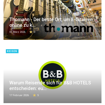
Thomann - Der beste Ort, um E-Gitarren
online zu k...
05 März 2026
0
REISEN
Warum Reisende sich für B&B HOTELS
entscheiden: eu...
17 Februar 2026
5