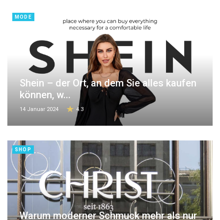
MODE
Shein – der Ort, an dem Sie alles kaufen
können, w...
14 Januar 2024
4.3
SHOP
Warum moderner Schmuck mehr als nur