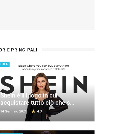
ORIE PRINCIPALI
MODA
Shein è il luogo in cui
acquistare tutto ciò che s...
14 Gennaio 2024
4.3