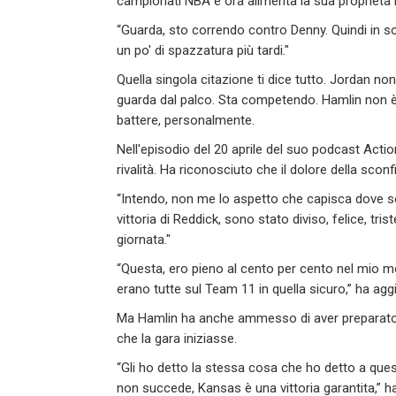
campionati NBA e ora alimenta la sua propriet
“Guarda, sto correndo contro Denny. Quindi in 
un po' di spazzatura più tardi."
Quella singola citazione ti dice tutto. Jordan n
guarda dal palco. Sta competendo. Hamlin non è s
battere, personalmente.
Nell'episodio del 20 aprile del suo podcast Actio
rivalità. Ha riconosciuto che il dolore della scon
“Intendo, non me lo aspetto che capisca dove so
vittoria di Reddick, sono stato diviso, felice, tri
giornata."
“Questa, ero pieno al cento per cento nel mio 
erano tutte sul Team 11 in quella sicuro,” ha agg
Ma Hamlin ha anche ammesso di aver preparato i
che la gara iniziasse.
“Gli ho detto la stessa cosa che ho detto a que
non succede, Kansas è una vittoria garantita,” h