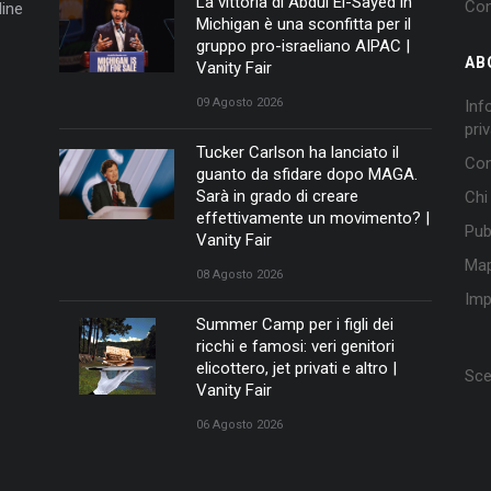
La vittoria di Abdul El-Sayed in
Con
ine
Michigan è una sconfitta per il
gruppo pro-israeliano AIPAC |
AB
Vanity Fair
09 Agosto 2026
Inf
pri
Tucker Carlson ha lanciato il
Con
guanto da sfidare dopo MAGA.
Sarà in grado di creare
Chi
effettivamente un movimento? |
Pub
Vanity Fair
Map
08 Agosto 2026
Imp
Summer Camp per i figli dei
ricchi e famosi: veri genitori
elicottero, jet privati e altro |
Sce
Vanity Fair
06 Agosto 2026