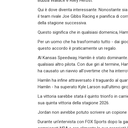
Bubba Wallace e Riley Herbst.
Qui è dove diventa interessante. Nonostante sia 
il team rivale Joe Gibbs Racing e pianifica di co
della stagione successiva.
Questo significa che in qualsiasi domenica, Hamli
Per un uomo che ha trasformato tutto - dai giochi
questo accordo è praticamente un regalo.
Al Kansas Speedway, Hamlin è stato dominante. G
qualsiasi altro pilota. Con due giri al termine, Ham
ha causato un riavvio all'overtime che ha interro
Hamlin ha infine attraversato il traguardo al quar
Hamlin - ha superato Kyle Larson sull'ultimo giro 
La vittoria sarebbe stata il quinto trionfo in car
sua quinta vittoria della stagione 2026.
Jordan non avrebbe potuto scrivere un copione 
Durante un'intervista con FOX Sports dopo la ga