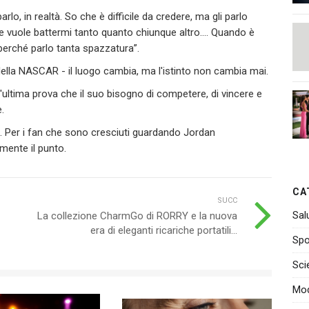
rlo, in realtà. So che è difficile da credere, ma gli parlo
e vuole battermi tanto quanto chiunque altro.… Quando è
 perché parlo tanta spazzatura”.
della NASCAR - il luogo cambia, ma l'istinto non cambia mai.
'ultima prova che il suo bisogno di competere, di vincere e
.
. Per i fan che sono cresciuti guardando Jordan
amente il punto.
CA
SUCC
Sal
La collezione CharmGo di RORRY e la nuova
era di eleganti ricariche portatili...
Spo
Sci
Mo