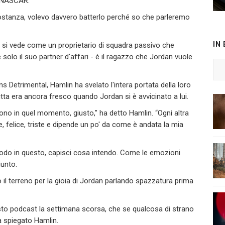
à NASCAR.
sostanza, volevo davvero batterlo perché so che parleremo
IN
on si vede come un proprietario di squadra passivo che
olo il suo partner d'affari - è il ragazzo che Jordan vuole
ns Detrimental, Hamlin ha svelato l'intera portata della loro
fitta era ancora fresco quando Jordan si è avvicinato a lui.
no in quel momento, giusto," ha detto Hamlin. “Ogni altra
ste, felice, triste e dipende un po' da come è andata la mia
modo in questo, capisci cosa intendo. Come le emozioni
iunto.
l terreno per la gioia di Jordan parlando spazzatura prima
sto podcast la settimana scorsa, che se qualcosa di strano
a spiegato Hamlin.