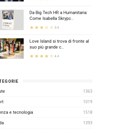
Da Big Tech HR a Humanitaria:
Come Isabella Skrypc...
3.4
Love Island si trova di fronte al
suo più grande c...
4.4
TEGORIE
ute
1363
rt
1019
enza e tecnologia
1518
da
1393