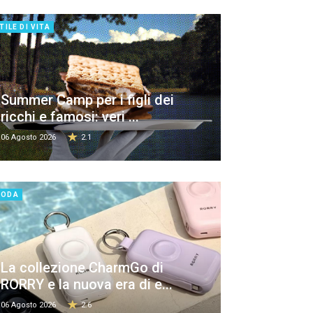
TILE DI VITA
Summer Camp per i figli dei
ricchi e famosi: veri ...
06 Agosto 2026
2.1
MODA
La collezione CharmGo di
RORRY e la nuova era di e...
06 Agosto 2026
2.6