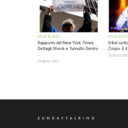
STILE DI VITA
STILE DI VI
Rapporto del New York Times
D4vd sotto 
Dettagli Shock e Tumulto Dentro
Corpo. E il
...
23 Aprile 202
04 Aprile 2026