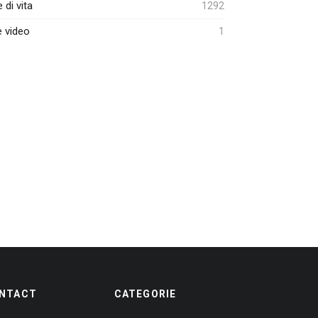
e di vita
1292
e video
1
NTACT
CATEGORIE