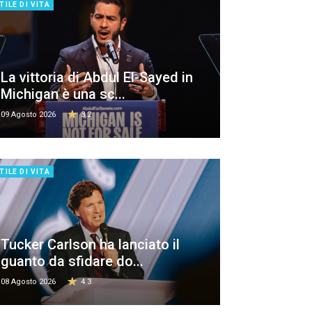
TILE DI VITA
La vittoria di Abdul El-Sayed in
Michigan è una sc...
09 Agosto 2026
3.2
TILE DI VITA
Tucker Carlson ha lanciato il
guanto da sfidare do...
08 Agosto 2026
4.3