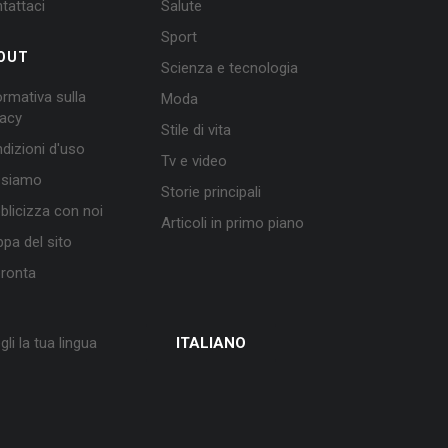
tattaci
Salute
Sport
OUT
Scienza e tecnologia
ormativa sulla
Moda
vacy
Stile di vita
dizioni d'uso
Tv e video
 siamo
Storie principali
blicizza con noi
Articoli in primo piano
pa del sito
ronta
gli la tua lingua
ITALIANO