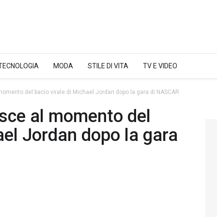
 TECNOLOGIA
MODA
STILE DI VITA
TV E VIDEO
omento del bacio virale di Michael Jordan dopo la gara di NASCAR
sce al momento del
hael Jordan dopo la gara