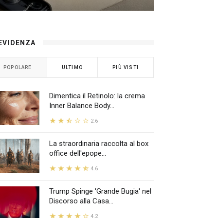
 EVIDENZA
POPOLARE
ULTIMO
PIÙ VISTI
Dimentica il Retinolo: la crema
Inner Balance Body...
2.6
La straordinaria raccolta al box
office dell'epope...
4.6
Trump Spinge 'Grande Bugia' nel
Discorso alla Casa...
4.2