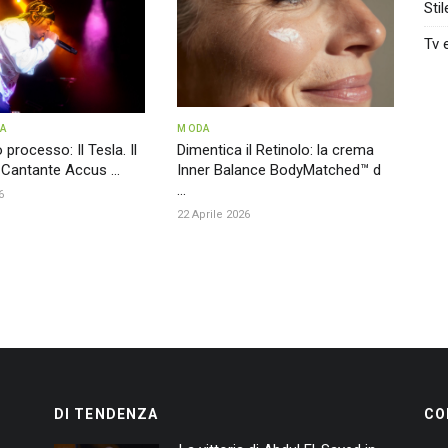
Stil
Tv 
TA
MODA
processo: Il Tesla. Il
Dimentica il Retinolo: la crema
 Cantante Accus ...
Inner Balance BodyMatched™ d
...
6
22 Aprile 2026
DI TENDENZA
CO