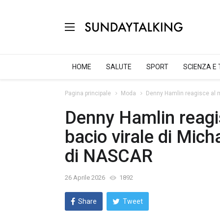
HOME
SALUTE
SPORT
SCIENZA E
Pagina principale
Moda
Denny Hamlin reagisce al m
Denny Hamlin reagi
bacio virale di Mic
di NASCAR
26 Aprile 2026
1892
Share
Tweet