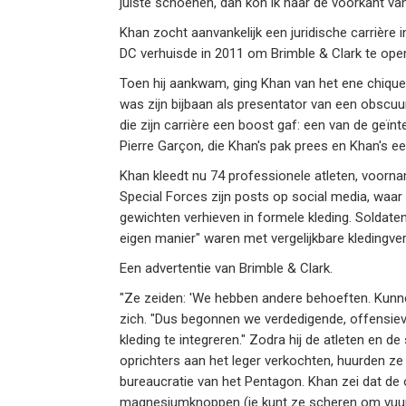
juiste schoenen, dan kon ik naar de voorkant van d
Khan zocht aanvankelijk een juridische carrière i
DC verhuisde in 2011 om Brimble & Clark te ope
Toen hij aankwam, ging Khan van het ene chiqu
was zijn bijbaan als presentator van een obscu
die zijn carrière een boost gaf: een van de g
Pierre Garçon, die Khan's pak prees en Khan's ee
Khan kleedt nu 74 professionele atleten, voornam
Special Forces zijn posts op social media, waar
gewichten verhieven in formele kleding. Soldate
eigen manier" waren met vergelijkbare kledingver
Een advertentie van Brimble & Clark.
"Ze zeiden: 'We hebben andere behoeften. Kunne
zich. "Dus begonnen we verdedigende, offensiev
kleding te integreren." Zodra hij de atleten en
oprichters aan het leger verkochten, huurden ze
bureaucratie van het Pentagon. Khan zei dat de 
magnesiumknoppen (je kunt ze scheren om vuur 