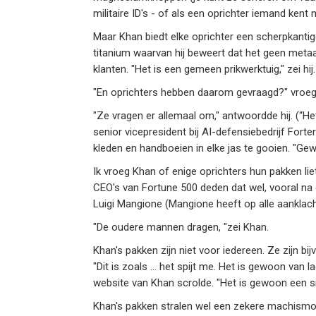
militaire ID's - of als een oprichter iemand kent 
Maar Khan biedt elke oprichter een scherpkantig
titanium waarvan hij beweert dat het geen metaald
klanten. "Het is een gemeen prikwerktuig," zei hij.
"En oprichters hebben daarom gevraagd?" vroeg 
"Ze vragen er allemaal om," antwoordde hij. (“H
senior vicepresident bij AI-defensiebedrijf Forte
kleden en handboeien in elke jas te gooien. "Ge
Ik vroeg Khan of enige oprichters hun pakken li
CEO's van Fortune 500 deden dat wel, vooral n
Luigi Mangione (Mangione heeft op alle aanklach
"De oudere mannen dragen, "zei Khan.
Khan's pakken zijn niet voor iedereen. Ze zijn bi
"Dit is zoals ... het spijt me. Het is gewoon van 
website van Khan scrolde. "Het is gewoon een sm
Khan's pakken stralen wel een zekere machismo 