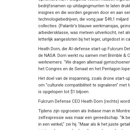
bedrijfsnamen op uitdagingmunten te laten drukk
insignes en die worden gegeven door en aan ser
technologiebedrijven, die vorig jaar $49,1 milja
collecties. (Palantir's blauwe werkmansjas, geïn
arbeidersklasse, was meteen uitverkocht, net a
letterlijk aangesloten bij het leger, uitgedost in
Heath Dorn, die AI-defense start-up Fulcrum De
de NASA. Dorn werkt nu samen met Brimble & Cla
werknemers. "We dragen allemaal gymschoenen e
het Congres en de Senaat en het Pentagon lopen
Het doel van de inspanning, zoals drone start-u
om "culturele compatibiliteit te signaleren" met
is opgelopen tot $1 biljoen.
Fulcrum Defense CEO Heath Dorn (rechts) wor
Tijdens zijn opgroeien als Indiase man in Montre
zelfexpressie was maar een gereedschap. "Ik beg
in een winkel," zei hij. "Maar als ik het juiste ge