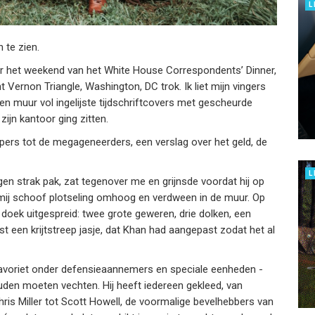
L
 te zien.
or het weekend van het White House Correspondents’ Dinner,
 Vernon Triangle, Washington, DC trok. Ik liet mijn vingers
en muur vol ingelijste tijdschriftcovers met gescheurde
ijn kantoor ging zitten.
pers tot de megageneerders, een verslag over het geld, de
L
gen strak pak, zat tegenover me en grijnsde voordat hij op
t mij schoof plotseling omhoog en verdween in de muur. Op
doek uitgespreid: twee grote geweren, drie dolken, een
t een krijtstreep jasje, dat Khan had aangepast zodat het al
n favoriet onder defensieaannemers en speciale eenheden -
uden moeten vechten. Hij heeft iedereen gekleed, van
is Miller tot Scott Howell, de voormalige bevelhebbers van