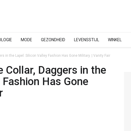
LOGIE
MODE
GEZONDHEID
LEVENSSTIJL
WINKEL
rs in the Lapel: Silicon Valley Fashion Has Gone Military. | Vanity Fair
 Collar, Daggers in the
ey Fashion Has Gone
r