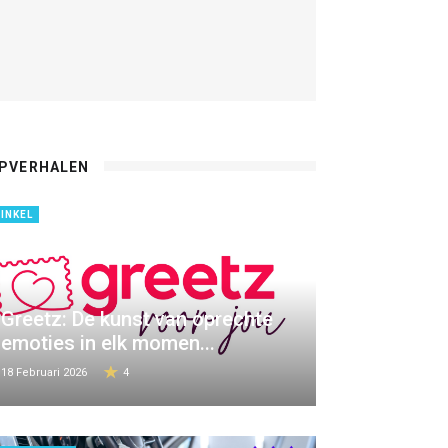
PVERHALEN
INKEL
Greetz: De kunst van oprechte
emoties in elk momen...
18 Februari 2026
4