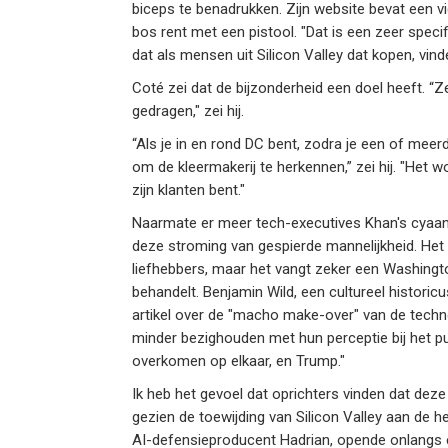
biceps te benadrukken. Zijn website bevat een v
bos rent met een pistool. "Dat is een zeer specif
dat als mensen uit Silicon Valley dat kopen, vind
Coté zei dat de bijzonderheid een doel heeft. “Ze
gedragen," zei hij.
“Als je in en rond DC bent, zodra je een of meer
om de kleermakerij te herkennen,” zei hij. "He
zijn klanten bent."
Naarmate er meer tech-executives Khan's cyaanb
deze stroming van gespierde mannelijkheid. Het 
liefhebbers, maar het vangt zeker een Washington
behandelt. Benjamin Wild, een cultureel historic
artikel over de "macho make-over" van de tech
minder bezighouden met hun perceptie bij het p
overkomen op elkaar, en Trump."
Ik heb het gevoel dat oprichters vinden dat deze 
gezien de toewijding van Silicon Valley aan de he
AI-defensieproducent Hadrian, opende onlangs 