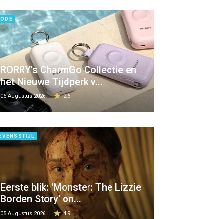
ODE
RORRY's CharmGo Collectie en
het Nieuwe Tijdperk v...
06 Augustus 2026
2.6
EVENSSTIJL
Eerste blik: 'Monster: The Lizzie
Borden Story' on...
05 Augustus 2026
4.9