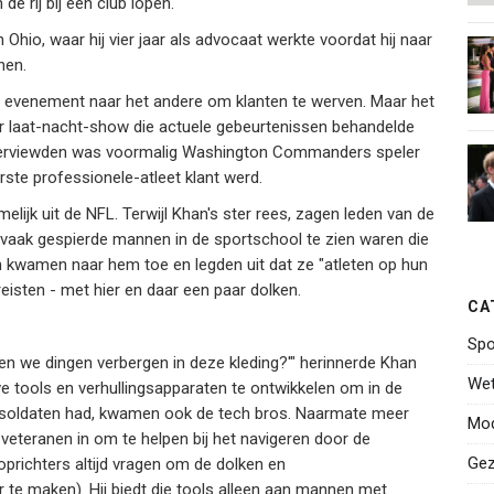
e rij bij een club lopen."
n Ohio, waar hij vier jaar als advocaat werkte voordat hij naar
nen.
e evenement naar het andere om klanten te werven. Maar het
ur laat-nacht-show die actuele gebeurtenissen behandelde
eïnterviewden was voormalig Washington Commanders speler
rste professionele-atleet klant werd.
elijk uit de NFL. Terwijl Khan's ster rees, zagen leden van de
 vaak gespierde mannen in de sportschool te zien waren die
n kwamen naar hem toe en legden uit dat ze "atleten op hun
eisten - met hier en daar een paar dolken.
CA
Spo
n we dingen verbergen in deze kleding?'" herinnerde Khan
Wet
e tools en verhullingsapparaten te ontwikkelen om in de
 de soldaten had, kwamen ook de tech bros. Naarmate meer
Mo
 veteranen in om te helpen bij het navigeren door de
Gez
oprichters altijd vragen om de dolken en
te maken). Hij biedt die tools alleen aan mannen met