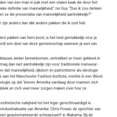
ideo van een man in pak met een stalen kaak die door het
ieke definitie van mannelijkheid," zei Guy. “Dus ik zou denken
en ze die presentatie van mannelijkheid aantrekkelijk?”
 zijn anders dan alle andere pakken die ik ooit heb
dere pakken van hem bezit, is het heel gemakkelijk voor je
t wordt een deel van deze gemeenschap wanneer je een van
lauwe atelier binnenkomen, vertrekken er meer gekleed in
mag dan niet aantrekkelijk zijn voor traditionele menwear-
 dat mannelijkheid, rijkdom en patriottisme als ideologie
us aan het Manchester Fashion Institute, merkte in een Wired
nologie op dat 'binnen Amerika vandaag deze mannen zich
ubliek en zich veel meer zorgen maken over hoe ze
esthetische nabijheid tot het leger gerechtvaardigd is
rindustrialisatie van Amerika. Chris Power, de oprichter van
een geautomatiseerde scheepswerf in Alabama. Bij de