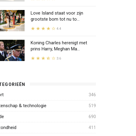
Love Island staat voor zijn
grootste bom tot nu to...
4.4
Koning Charles herenigt met
prins Harry, Meghan Ma...
3.6
TEGORIEËN
rt
346
enschap & technologie
519
de
690
ondheid
411