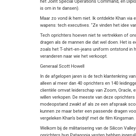
het Joint Special Operations Command, en Diplo
is om in te dansen).
Maar zo vond ik hem niet. Ik ontdekte Khan via
wapens: tech executives. "Ze vinden het idee van
Tech oprichters hoeven niet te vertrekken of on
dragen als de mannen die dat wel doen. Het is 
zoals het T-shirt-en-jeans uniform ontstond in h
veranderen naar wie het verkoopt.
Generaal Scott Howell
In de afgelopen jaren is de tech klantenkring van
alleen al meer dan 40 oprichters en 140 leidingg
clientèle omvat leiderschap van Zoom, Oracle, e
willen verkopen. De meeste van deze oprichters
modeopstand zwakt af als ze een afspraak scor
kunnen ze maar beter een passende dragen voor e
vergeleken Khan's bedrijf met de film Kingsman.
Welkom bij de militarisering van de Silicon Valley
oprichters hun Patagonia vesten hebben ingeruil