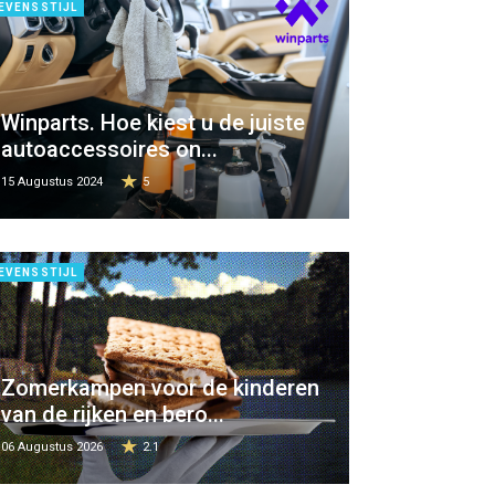
EVENSSTIJL
Winparts. Hoe kiest u de juiste
autoaccessoires on...
15 Augustus 2024
5
EVENSSTIJL
Zomerkampen voor de kinderen
van de rijken en bero...
06 Augustus 2026
2.1