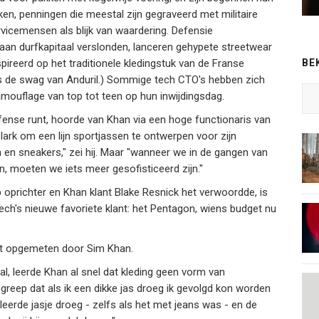
en, penningen die meestal zijn gegraveerd met militaire
vicemensen als blijk van waardering. Defensie
rd aan durfkapitaal verslonden, lanceren gehypete streetwear
BE
spireerd op het traditionele kledingstuk van de Franse
ls de swag van Anduril.) Sommige tech CTO's hebben zich
 camouflage van top tot teen op hun inwijdingsdag.
fense runt, hoorde van Khan via een hoge functionaris van
rk om een lijn sportjassen te ontwerpen voor zijn
n sneakers," zei hij. Maar "wanneer we in de gangen van
, moeten we iets meer gesofisticeerd zijn."
p oprichter en Khan klant Blake Resnick het verwoordde, is
 tech's nieuwe favoriete klant: het Pentagon, wiens budget nu
dt opgemeten door Sim Khan.
al, leerde Khan al snel dat kleding geen vorm van
reep dat als ik een dikke jas droeg ik gevolgd kon worden
tailleerde jasje droeg - zelfs als het met jeans was - en de