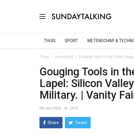
THUIS
SPORT
WETENSCHAP & TECHNO
Thuis
Levensstijl
Gouging Tools in the Collar, Dagge
Gouging Tools in the
Lapel: Silicon Vall
Military. | Vanity Fai
04 Juni 2026
2912
Share
Tweet