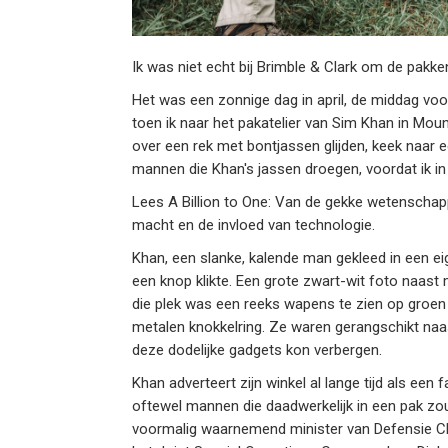
Ik was niet echt bij Brimble & Clark om de pakken
Het was een zonnige dag in april, de middag vo
toen ik naar het pakatelier van Sim Khan in Mount
over een rek met bontjassen glijden, keek naar e
mannen die Khan's jassen droegen, voordat ik in z
Lees A Billion to One: Van de gekke wetenschap
macht en de invloed van technologie.
Khan, een slanke, kalende man gekleed in een ei
een knop klikte. Een grote zwart-wit foto naas
die plek was een reeks wapens te zien op groen 
metalen knokkelring. Ze waren gerangschikt naas
deze dodelijke gadgets kon verbergen.
Khan adverteert zijn winkel al lange tijd als ee
oftewel mannen die daadwerkelijk in een pak zo
voormalig waarnemend minister van Defensie Chr