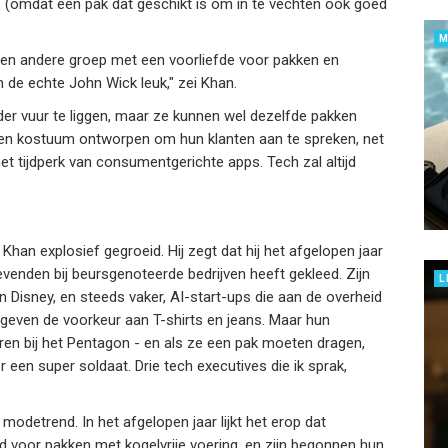
 (omdat een pak dat geschikt is om in te vechten ook goed
M
 een andere groep met een voorliefde voor pakken en
 de echte John Wick leuk," zei Khan.
der vuur te liggen, maar ze kunnen wel dezelfde pakken
een kostuum ontworpen om hun klanten aan te spreken, net
et tijdperk van consumentgerichte apps. Tech zal altijd
 Khan explosief gegroeid. Hij zegt dat hij het afgelopen jaar
evenden bij beursgenoteerde bedrijven heeft gekleed. Zijn
L
n Disney, en steeds vaker, AI-start-ups die aan de overheid
 geven de voorkeur aan T-shirts en jeans. Maar hun
en bij het Pentagon - en als ze een pak moeten dragen,
en super soldaat. Drie tech executives die ik sprak,
 modetrend. In het afgelopen jaar lijkt het erop dat
d voor pakken met kogelvrije voering, en zijn begonnen hun