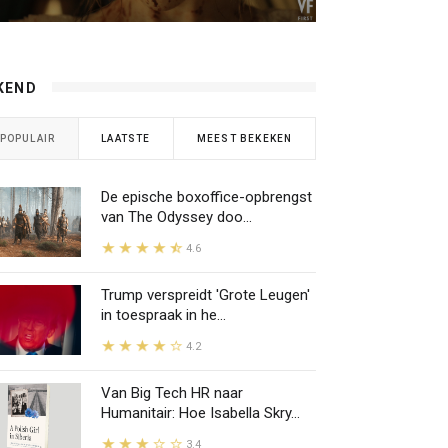
KEND
POPULAIR
LAATSTE
MEEST BEKEKEN
De epische boxoffice-opbrengst
van The Odyssey doo...
4.6
Trump verspreidt 'Grote Leugen'
in toespraak in he...
4.2
Van Big Tech HR naar
Humanitair: Hoe Isabella Skry...
3.4