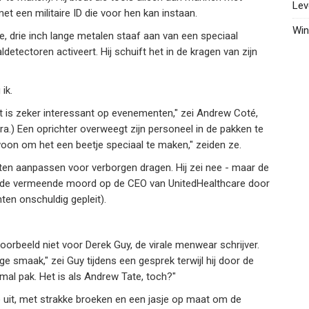
Lev
met een militaire ID die voor hen kan instaan.
Win
e, drie inch lange metalen staaf aan van een speciaal
etectoren activeert. Hij schuift het in de kragen van zijn
ik.
et is zeker interessant op evenementen," zei Andrew Coté,
rra.) Een oprichter overweegt zijn personeel in de pakken te
woon om het een beetje speciaal te maken," zeiden ze.
eten aanpassen voor verborgen dragen. Hij zei nee - maar de
a de vermeende moord op de CEO van UnitedHealthcare door
ten onschuldig gepleit).
jvoorbeeld niet voor Derek Guy, de virale menwear schrijver.
lage smaak," zei Guy tijdens een gesprek terwijl hij door de
al pak. Het is als Andrew Tate, toch?"
uit, met strakke broeken en een jasje op maat om de