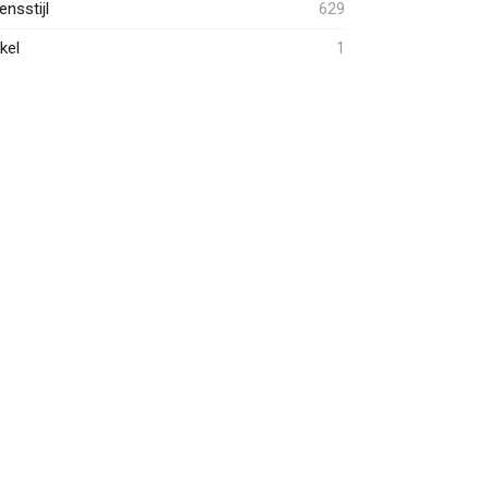
ensstijl
629
kel
1