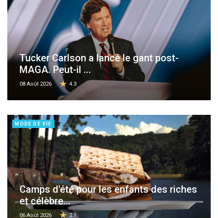
Tucker Carlson a lancé le gant post-
MAGA. Peut-il ...
08 Août 2026
4.3
MODE DE VIE
Camps d'été pour les enfants des riches
et célèbre...
06 Août 2026
2.1