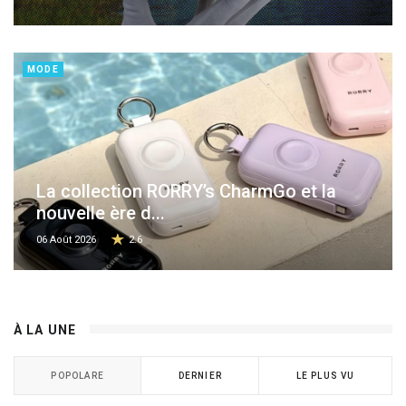
MODE
La collection RORRY’s CharmGo et la
nouvelle ère d...
06 Août 2026
2.6
À LA UNE
POPOLARE
DERNIER
LE PLUS VU