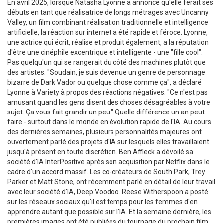
En avril 2025, lorsque Natasha Lyonne a annoncé qu'elle ferait ses débuts en tant que réalisatrice de longs métrages avec Uncanny Valley, un film combinant réalisation traditionnelle et intelligence artificielle, la réaction sur internet a été rapide et féroce. Lyonne, une actrice qui écrit, réalise et produit également, a la réputation d'être une cinéphile excentrique et intelligente - une "fille cool". Pas quelqu'un qui se rangerait du côté des machines plutôt que des artistes. "Soudain, je suis devenue un genre de personnage bizarre de Dark Vador ou quelque chose comme ça", a déclaré Lyonne à Variety à propos des réactions négatives. "Ce n'est pas amusant quand les gens disent des choses désagréables à votre sujet. Ça vous fait grandir un peu." Quelle différence un an peut faire - surtout dans le monde en évolution rapide de l'IA. Au cours des dernières semaines, plusieurs personnalités majeures ont ouvertement parlé des projets d'IA sur lesquels elles travaillaient jusqu'à présent en toute discrétion. Ben Affleck a dévoilé sa société d'IA InterPositive après son acquisition par Netflix dans le cadre d'un accord massif. Les co-créateurs de South Park, Trey Parker et Matt Stone, ont récemment parlé en détail de leur travail avec leur société d'IA, Deep Voodoo. Reese Witherspoon a posté sur les réseaux sociaux qu'il est temps pour les femmes d'en apprendre autant que possible sur l'IA. Et la semaine dernière, les premières images ont été publiées du tournage du prochain film de Doug Liman avec Casey Affleck et Gal Gadot. Le film utilisera l'IA pour générer les décors et l'éclairage au lieu d'utiliser des décors traditionnels. Bien sûr, il y a encore beaucoup de résistance (il suffit de regarder les commentaires !) et de préoccupations concernant l'IA remplaçant les créatifs comme les acteurs et les écrivains, mais ce qui était autrefois un mot tabou pour tout créatif à Hollywood commence à s'orienter vers la promesse et les possibilités. Comment ce changement est-il survenu ? Le secret du succès est que les personnes qui explorent maintenant l'IA pour Hollywood sont issues de l'intérieur. "Nous avons toujours su que l'innovation viendrait des cinéastes", explique Bryn Mooser, qui a lancé le studio de films à intelligence générative Asteria avec Lyonne. "Elle ne viendra pas des entreprises technologiques et elle ne viendra pas des studios." Affleck pourrait être la clé pour débloquer cette conversation. La plupart de Hollywood a été surprise par la nouvelle que l'acteur avait une société d'IA, qui était restée secrète depuis sa fondation en 2022. Son accord avec Netflix - une acquisition rare pour la plateforme - est plus facile à vendre car il unit deux entités du secteur au lieu d'introduire une entreprise extérieure de la Silicon Valley. Affleck affirme que la technologie d'InterPositive ne vise pas à remplacer les créatifs - elle vise à rendre le processus de production plus rapide et plus abordable. (La demande de brevet déposée pour la technologie d'InterPositive prévoyait des économies "considérables" sur les coûts de production, notamment une réduction de 50 % des coûts des effets visuels.) "Je veux éliminer toutes les choses logistiques, difficiles et techniques qui se mettent souvent en travers du chemin", a déclaré Affleck dans une vidéo publiée par Netflix en même temps que l'annonce de son acquisition. "Il ne s'agit pas de générer du texte prompt ou de créer quelque chose à partir de rien. Vous construisez un modèle à partir de votre propre matériau." La technologie d'InterPositive, aussi impressionnante soit-elle, n'est même pas l'atout le plus précieux ici : c'est Affleck lui-même. Non seulement il est un réalisateur et producteur oscarisé, mais c'est aussi une vedette de cinéma de premier plan respectée qui sait parler devant les sceptiques avec charisme. "Ils ont Ben Affleck, et c'est très puissant", déclare un initié travaillant dans le domaine de l'IA, "parce que cela aide les cinéastes à se sentir plus à l'aise - et cela vaut bien les 600 millions de dollars." Cette infiltration de l'IA à Hollywood a mal commencé dès le départ, selon Stone. Lorsque les acteurs de la Silicon Valley proposent leurs sociétés d'IA et les moyens par lesquels elles pourraient changer la création de contenu aux investisseurs, ils racontent parfois des histoires d'oblitération totale des acteurs, écrivains et cinéastes. Mais c'est la nature de la levée de fonds dans la Silicon Valley : faire de grandes promesses, même si elles ne sont pas réalistes. "Ces gars sont descendus et ont foutu la trouille à tout le monde, et c'est toujours comme ça", déclare Stone à Vanity Fair. "Ils ne font pas de films et ne savent pas comment le faire - ils font un pitch deck."Stone et Parker ont discrètement fondé leur studio d'effets visuels AI Deep Voodoo en 2020. Au début, c'était simplement pour leur propre usage, pour créer des vidéos deepfake (impliquant parfois un certain président assis des États-Unis). Ils n'en ont pas beaucoup parlé publiquement, mais vous avez probablement vu leur travail, qui comprend la publicité du Super Bowl de Dunkin’ Donuts mettant en vedette Affleck et toutes vos stars de sitcom des années 90 préférées et le clip musical de Kendrick Lamar pour « The Heart Part 5 », dans lequel son visage se transforme en Kanye West, Will Smith, Kobe Bryant, et d'autres. Leur travail se concentre sur le rajeunissement et l'échange de visages, tout en capturant toujours les vraies performances des acteurs. « Nous avons gardé cette technologie pour nous au début parce que nous nous sommes dit : 'C'est incroyable. On a cette super chose vraiment cool' », déclare Stone. « Et puis il y a eu un jour où nous nous sommes dit : 'Nous devons ouvrir cela et commencer à parler aux gens parce que c'est bien plus grand que la merde de comédie que nous faisons’ ». Le message de tous ces conteurs est le même, et contribue à rassurer Hollywood (du moins un peu) : l'IA est un outil qui peut aider à rendre les choses plus faciles et plus abordables—c'est un ajout, ce n'est pas question de remplacer les créatifs. « Si vous regardez ce qui est fait par des gens comme Matt et Trey, par Ben et d'autres, cela évolue vers le côté de l'utilité », déclare Kenneth Ye, un cadre en développement stratégique chez CAA. « Et il a fallu vraiment du temps pour comprendre comment faire cela correctement ». Tye Sheridan n'a pas du tout caché son intérêt pour l'IA. Il a été l'un des premiers à Hollywood à explorer les possibilités quand lui et Nikola Todorovic ont cofondé l'entreprise de technologie AI Wonder Dynamics en 2016. À l'époque, Sheridan, connu pour son travail dans des films de science-fiction comme Ready Player One et la franchise X-Men, disait aux agents, managers et à quiconque à Hollywood qui voulait écouter qu'ils devraient s'informer sur l'IA. « Ça arrive. Cela va devenir une grande partie de notre industrie », se souvient-il avoir dit. « Et certaines personnes riaient un peu parce qu'elles pensaient que cela semblait trop science-fiction ». C'est après le lancement de ChatGPT en 2022 que Hollywood (et le reste de la société) a réalisé les possibilités. En 2023, Sheridan et Todorovic ont lancé Wonder Studio, un outil AI pour animer, éclairer et composer des personnages de CG dans une scène en prise de vue réelle. Ils ont été intentionnels dans l'utilisation de l'IA d'une manière additive, pas pour remplacer les talents créatifs comme les acteurs. « Nous passons beaucoup de temps à rester du bon côté de l'IA », déclare Todorovic. « Je ne vais pas mentir, il n'était pas facile de rester de ce côté parce qu'on est toujours tenté ». Pour Sheridan, c'est le nuance de l'IA qui a été perdu dans la conversation jusqu'à présent. Mais plus les cinéastes parlent ouvertement des façons spécifiques dont ils utilisent l'IA, plus cela fait une différence. « Il y a tellement de modèles différents, tellement de solutions AI différentes—c'est comme dire qu'Internet est mauvais ou bon », dit-il. « Vous avez tous ces outils différents dans l'écosystème de l'IA, certains sont intrinsèquement plus dommageables pour les artistes et certains aident vraiment les artistes de bien des manières ». Comme Affleck, Sheridan pourrait être clé pour changer la donne dans cet espace car il est aussi acteur. À ce stade, une grande partie de l'opposition à cette technologie vient de ce groupe. Selon plusieurs sources, de nombreux acteurs refusent toujours de signer pour des projets AI même s'ils sont intéressés à cause de la peur des répercussions qu'ils recevraient de la communauté d'acteurs. Mais si le coup marketing qu'était Tilly Norwood nous a montré quelque chose, c'est que l'IA n'en est pas au point de pouvoir remplacer les acteurs à partir de zéro. Mais avec la fin du contrat actuel de SAG-AFTRA prévue pour le 30 juin, le syndicat reprendra les discussions avec les studios ce mois-ci pour négocier son nouveau contrat, et l'établissement de certaines protections AI devrait être l'un des points principaux. La société AI de Darren Aronofsky, Primordial Soup, a embauché tous les acteurs de voix SAG-AFTRA pour son projet le plus récent, la série animée On This Day…1776. « Pour nous, oui, il y a l'éthique de travailler avec des acteurs SAG. Il y a aussi la praticité que vous pouvez obtenir une bien meilleure performance », déclare Dylan Golden, le partenaire de production de longue date d'Aronofsky et partenaire fondateur de Primordial Soup. « Je ne suis pas sûr pourquoi à ce stade nous voudrions utiliser l'IA si nous pouvons obtenir une bien meilleure performance d'un acteur ».Il reste encore beaucoup de chemin à parcourir tant dans les conversations que dans la qualité du contenu : On This Day…1776, qui recrée des moments de l'année fondatrice de l'Amérique, a peut-être été un pas en avant par rapport au "sop" de l'IA, mais il a été accueilli principalement par des critiques défavorables. Les cinéastes qui tentent d'avancer en explor