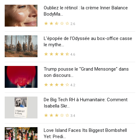
Oubliez le rétinol : la crème Inner Balance
BodyMa...
2.6
L'épopée de l'Odyssée au box-office casse
le mythe...
4.6
Trump pousse le "Grand Mensonge" dans
son discours...
4.2
De Big Tech RH à Humanitaire: Comment
Isabella Skr...
3.4
Love Island Faces Its Biggest Bombshell
Yet: Predi...