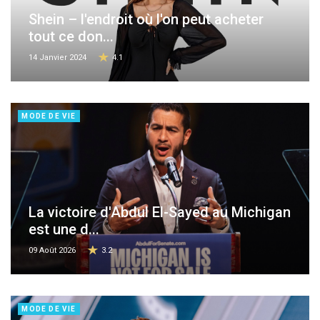
Shein – l'endroit où l'on peut acheter
tout ce don...
14 Janvier 2024
4.1
MODE DE VIE
La victoire d'Abdul El-Sayed au Michigan
est une d...
09 Août 2026
3.2
MODE DE VIE