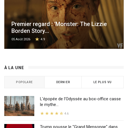
Premier regard : 'Monster: The Lizzie
Borden Story...
05 Août 2026
4.9
À LA UNE
POPOLARE
DERNIER
LE PLUS VU
L'épopée de l'Odyssée au box-office casse
le mythe...
4.6
Trump pousse le "Grand Mensonge" dans