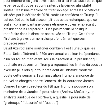
pour entendre les gens devoir l'appeler ainsi, mais aussi parce que
je pense qu'il trouve les contraintes de la démocratie plutôt
limites." C'est une manière de "tirer son ego" après les "cicatrices"
laissées par la défaite de 2020, confie un confident de Trump. "Il
est obsédé par le fait d'accomplir des actes historiques, que ce
soit en commençant une guerre étrangère ou en remplaçant un
président de la Fed parce qu'il n'a pas modifié la politique
monétaire dans la direction approuvée par Trump. Cela force
l'histoire à graver son nom plus profondément que ses
prédécesseurs."
David Axelrod aime souligner combien il est curieux que les
États-Unis célèbrent le 250e anniversaire de leur indépendance
d'un roi fou tout en étant sous la direction d'un président qui
souhaite en devenir un. Trump a repoussé les limites du pouvoir
exécutif plus loin que tout président de l'histoire moderne.
Juste cette semaine, l'administration Trump a annoncé de
nouvelles charges contre l'ennemi-de-la-couronne James
Comey, l'ancien directeur du FBI que Trump a poussé son
ministère de la Justice à poursuivre. (Andrew McCarthy, un
analyste juridique de Fox News, a qualifié la poursuite de
"grotesque", "absurde" et "fausse.")