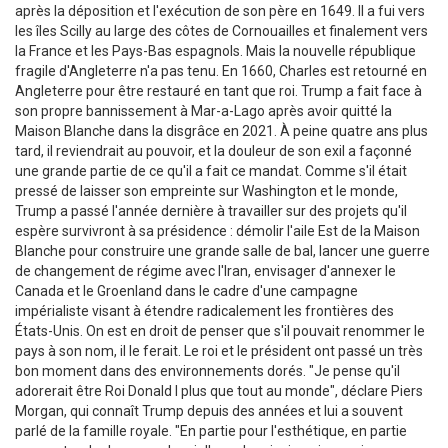
après la déposition et l'exécution de son père en 1649. Il a fui vers
les îles Scilly au large des côtes de Cornouailles et finalement vers
la France et les Pays-Bas espagnols. Mais la nouvelle république
fragile d'Angleterre n'a pas tenu. En 1660, Charles est retourné en
Angleterre pour être restauré en tant que roi. Trump a fait face à
son propre bannissement à Mar-a-Lago après avoir quitté la
Maison Blanche dans la disgrâce en 2021. À peine quatre ans plus
tard, il reviendrait au pouvoir, et la douleur de son exil a façonné
une grande partie de ce qu'il a fait ce mandat. Comme s'il était
pressé de laisser son empreinte sur Washington et le monde,
Trump a passé l'année dernière à travailler sur des projets qu'il
espère survivront à sa présidence : démolir l'aile Est de la Maison
Blanche pour construire une grande salle de bal, lancer une guerre
de changement de régime avec l'Iran, envisager d'annexer le
Canada et le Groenland dans le cadre d'une campagne
impérialiste visant à étendre radicalement les frontières des
États-Unis. On est en droit de penser que s'il pouvait renommer le
pays à son nom, il le ferait. Le roi et le président ont passé un très
bon moment dans des environnements dorés. "Je pense qu'il
adorerait être Roi Donald I plus que tout au monde", déclare Piers
Morgan, qui connaît Trump depuis des années et lui a souvent
parlé de la famille royale. "En partie pour l'esthétique, en partie