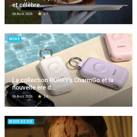
et célèbre...
06 Août 2026
2.1
MODE
La collection RORRY’s CharmGo et la
nouvelle ère d...
06 Août 2026
2.6
MODE DE VIE