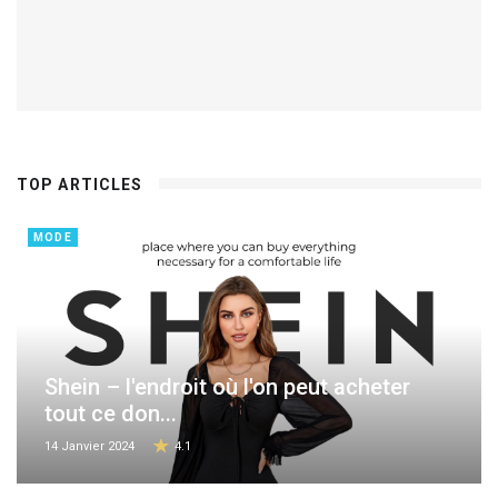
TOP ARTICLES
MODE
Shein – l'endroit où l'on peut acheter
tout ce don...
14 Janvier 2024
4.1