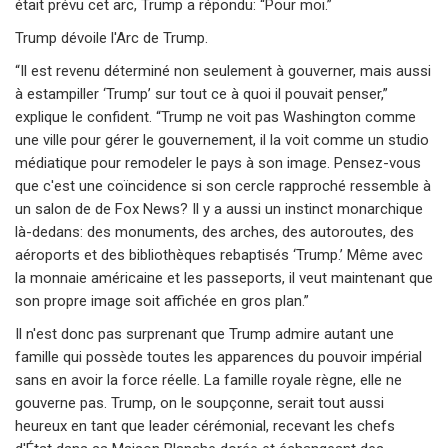
était prévu cet arc, Trump a répondu: “Pour moi.”
Trump dévoile l'Arc de Trump.
“Il est revenu déterminé non seulement à gouverner, mais aussi
à estampiller ‘Trump’ sur tout ce à quoi il pouvait penser,”
explique le confident. “Trump ne voit pas Washington comme
une ville pour gérer le gouvernement, il la voit comme un studio
médiatique pour remodeler le pays à son image. Pensez-vous
que c'est une coïncidence si son cercle rapproché ressemble à
un salon de de Fox News? Il y a aussi un instinct monarchique
là-dedans: des monuments, des arches, des autoroutes, des
aéroports et des bibliothèques rebaptisés ‘Trump.’ Même avec
la monnaie américaine et les passeports, il veut maintenant que
son propre image soit affichée en gros plan.”
Il n'est donc pas surprenant que Trump admire autant une
famille qui possède toutes les apparences du pouvoir impérial
sans en avoir la force réelle. La famille royale règne, elle ne
gouverne pas. Trump, on le soupçonne, serait tout aussi
heureux en tant que leader cérémonial, recevant les chefs