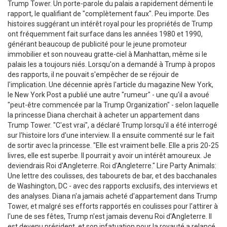
Trump Tower. Un porte-parole du palais a rapidement démenti le
rapport, le qualifiant de "complètement faux". Peu importe. Des
histoires suggérant un intérêt royal pour les propriétés de Trump
ont fréquemment fait surface dans les années 1980 et 1990,
générant beaucoup de publicité pour le jeune promoteur
immobilier et son nouveau gratte-ciel à Manhattan, même si le
palais les a toujours niés. Lorsqu'on a demandé à Trump à propos
des rapports, il ne pouvait s'empêcher de se réjouir de
l'implication. Une décennie après l'article du magazine New York,
le New York Post a publié une autre "rumeur" - une qu'il a avoué
"peut-être commencée par la Trump Organization" - selon laquelle
la princesse Diana cherchait à acheter un appartement dans
Trump Tower. "C'est vrai", a déclaré Trump lorsqu'il a été interrogé
sur l'histoire lors d'une interview. Il a ensuite commenté sur le fait
de sortir avec la princesse. "Elle est vraiment belle. Elle a pris 20-25
livres, elle est superbe. Il pourrait y avoir un intérêt amoureux. Je
deviendrais Roi d'Angleterre. Roi d'Angleterre." Lire Party Animals:
Une lettre des coulisses, des tabourets de bar, et des bacchanales
de Washington, DC - avec des rapports exclusifs, des interviews et
des analyses. Diana n'a jamais acheté d'appartement dans Trump
Tower, et malgré ses efforts rapportés en coulisses pour l'attirer à
l'une de ses fêtes, Trump n'est jamais devenu Roi d'Angleterre. Il
est devenu président, et son infatuation pour la royauté a relancé