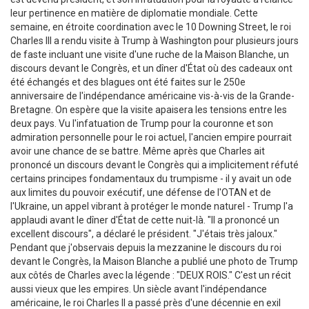
leur pertinence en matière de diplomatie mondiale. Cette
semaine, en étroite coordination avec le 10 Downing Street, le roi
Charles III a rendu visite à Trump à Washington pour plusieurs jours
de faste incluant une visite d'une ruche de la Maison Blanche, un
discours devant le Congrès, et un dîner d'État où des cadeaux ont
été échangés et des blagues ont été faites sur le 250e
anniversaire de l'indépendance américaine vis-à-vis de la Grande-
Bretagne. On espère que la visite apaisera les tensions entre les
deux pays. Vu l'infatuation de Trump pour la couronne et son
admiration personnelle pour le roi actuel, l'ancien empire pourrait
avoir une chance de se battre. Même après que Charles ait
prononcé un discours devant le Congrès qui a implicitement réfuté
certains principes fondamentaux du trumpisme - il y avait un ode
aux limites du pouvoir exécutif, une défense de l'OTAN et de
l'Ukraine, un appel vibrant à protéger le monde naturel - Trump l'a
applaudi avant le dîner d'État de cette nuit-là. "Il a prononcé un
excellent discours", a déclaré le président. "J'étais très jaloux."
Pendant que j'observais depuis la mezzanine le discours du roi
devant le Congrès, la Maison Blanche a publié une photo de Trump
aux côtés de Charles avec la légende : "DEUX ROIS." C'est un récit
aussi vieux que les empires. Un siècle avant l'indépendance
américaine, le roi Charles II a passé près d'une décennie en exil