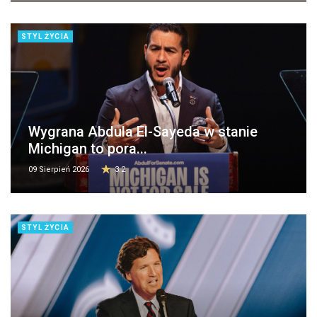
STYL ŻYCIA
Wygrana Abdula El-Sayeda w stanie
Michigan to pora...
09 Sierpień 2026
3.2
STYL ŻYCIA