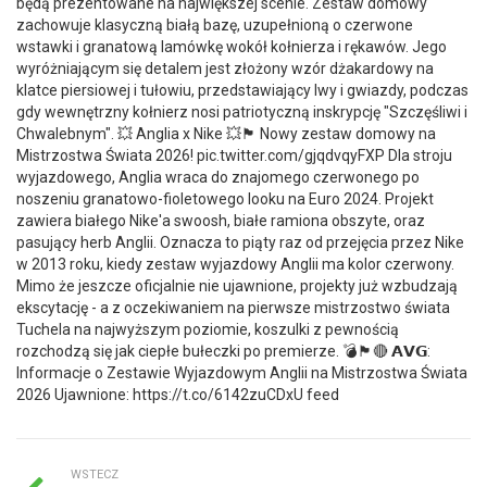
będą prezentowane na największej scenie. Zestaw domowy
zachowuje klasyczną białą bazę, uzupełnioną o czerwone
wstawki i granatową lamówkę wokół kołnierza i rękawów. Jego
wyróżniającym się detalem jest złożony wzór dżakardowy na
klatce piersiowej i tułowiu, przedstawiający lwy i gwiazdy, podczas
gdy wewnętrzny kołnierz nosi patriotyczną inskrypcję "Szczęśliwi i
Chwalebnym". 💥 Anglia x Nike 💥🏴 Nowy zestaw domowy na
Mistrzostwa Świata 2026! pic.twitter.com/gjqdvqyFXP Dla stroju
wyjazdowego, Anglia wraca do znajomego czerwonego po
noszeniu granatowo-fioletowego looku na Euro 2024. Projekt
zawiera białego Nike'a swoosh, białe ramiona obszyte, oraz
pasujący herb Anglii. Oznacza to piąty raz od przejęcia przez Nike
w 2013 roku, kiedy zestaw wyjazdowy Anglii ma kolor czerwony.
Mimo że jeszcze oficjalnie nie ujawnione, projekty już wzbudzają
ekscytację - a z oczekiwaniem na pierwsze mistrzostwo świata
Tuchela na najwyższym poziomie, koszulki z pewnością
rozchodzą się jak ciepłe bułeczki po premierze. 💣🏴🔴 𝗔𝗩𝗚:
Informacje o Zestawie Wyjazdowym Anglii na Mistrzostwa Świata
2026 Ujawnione: https://t.co/6142zuCDxU feed
WSTECZ