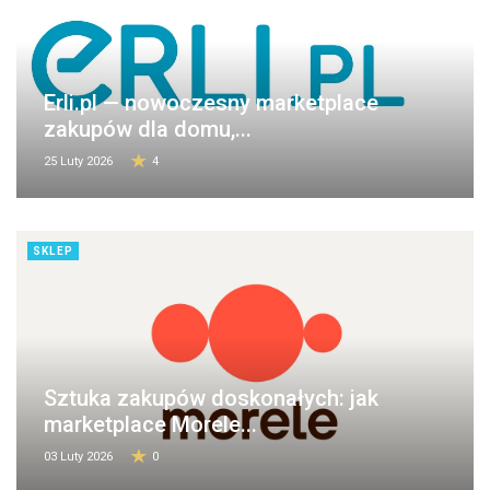
Erli.pl — nowoczesny marketplace
zakupów dla domu,...
25 Luty 2026
4
SKLEP
Sztuka zakupów doskonałych: jak
marketplace Morele...
03 Luty 2026
0