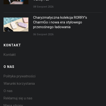
08 Sierpień 2026
Charyzmatyczna kolekcja RORRY’s
CharmGo i nowa era stylowego
przenośnego ładowania
06 Sierpień 2026
KONTAKT
Kontakt
O NAS
Polityka prywatności
Warunki korzystania
O nas
Reklamuj się u nas
Mapa strony