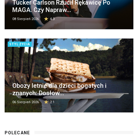
Tucker Carlson Rzucił Rękawicę Po
MAGA. Czy Napraw...
08 Sierpień 2026
4.3
STYL ŻYCIA
Obozy letnie dla dzieci bogatych i
znanych: Dosłow...
06 Sierpień 2026
2.1
POLECANE