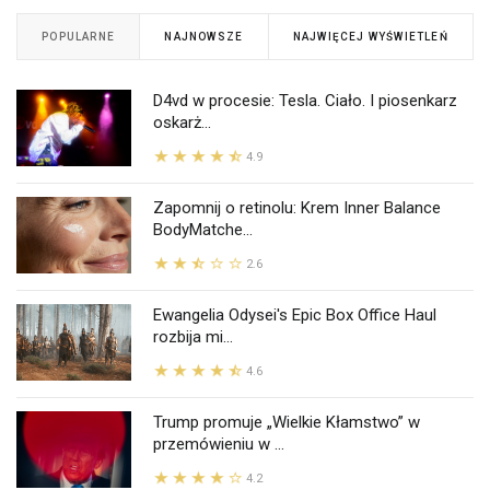
POPULARNE
NAJNOWSZE
NAJWIĘCEJ WYŚWIETLEŃ
D4vd w procesie: Tesla. Ciało. I piosenkarz
oskarż...
4.9
Zapomnij o retinolu: Krem Inner Balance
BodyMatche...
2.6
Ewangelia Odysei's Epic Box Office Haul
rozbija mi...
4.6
Trump promuje „Wielkie Kłamstwo” w
przemówieniu w ...
4.2