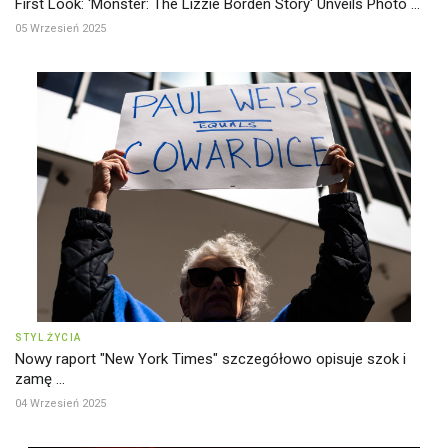
First Look: 'Monster: The Lizzie Borden Story' Unveils Photo ...
05 Wrzesień 2025
STYL ŻYCIA
Nowy raport "New York Times" szczegółowo opisuje szok i
zamę ...
04 Wrzesień 2025