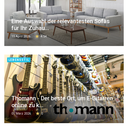
Eine Auswahl der relevantesten Sofas
für Ihr Zuhau...
15 April 2026
4.54
LEBENSSTIL
Thomann - Der beste Ort, um E-Gitarren
online zu k...
05 März 2026
0