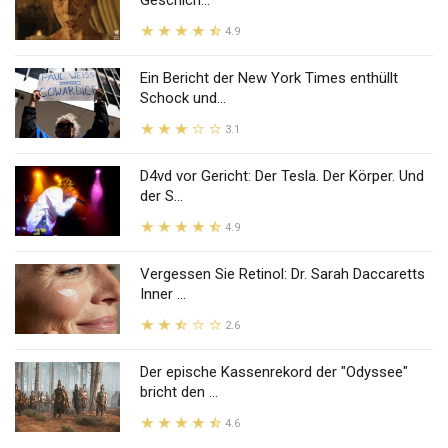
Geschich...
4.9
Ein Bericht der New York Times enthüllt
Schock und...
3.1
D4vd vor Gericht: Der Tesla. Der Körper. Und
der S...
4.9
Vergessen Sie Retinol: Dr. Sarah Daccaretts
Inner ...
2.6
Der epische Kassenrekord der "Odyssee"
bricht den ...
4.6