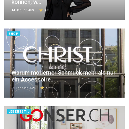
können, w...
14 Januar 2024
4.3
SHOP
Warum moderner Schmuck mehr als nur
ein Accessoire...
21 Februar 2026
4
LEBENSSTIL