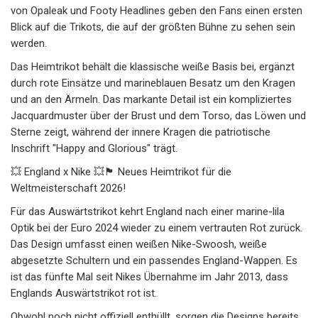
von Opaleak und Footy Headlines geben den Fans einen ersten
Blick auf die Trikots, die auf der größten Bühne zu sehen sein
werden.
Das Heimtrikot behält die klassische weiße Basis bei, ergänzt
durch rote Einsätze und marineblauen Besatz um den Kragen
und an den Ärmeln. Das markante Detail ist ein kompliziertes
Jacquardmuster über der Brust und dem Torso, das Löwen und
Sterne zeigt, während der innere Kragen die patriotische
Inschrift "Happy and Glorious" trägt.
💥 England x Nike 💥🏴 Neues Heimtrikot für die
Weltmeisterschaft 2026!
Für das Auswärtstrikot kehrt England nach einer marine-lila
Optik bei der Euro 2024 wieder zu einem vertrauten Rot zurück.
Das Design umfasst einen weißen Nike-Swoosh, weiße
abgesetzte Schultern und ein passendes England-Wappen. Es
ist das fünfte Mal seit Nikes Übernahme im Jahr 2013, dass
Englands Auswärtstrikot rot ist.
Obwohl noch nicht offiziell enthüllt, sorgen die Designs bereits