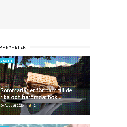
PPNYHETER
IVSSTIL
Sommarläger för barn till de
rika och berömda: bok...
06 Augusti 2026
2.1