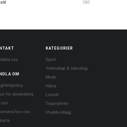
stil
580
NTAKT
KATEGORIER
takta oss
Sport
Vetenskap & teknologi
NDLA OM
Mode
egritetspolicy
Hälsa
lkor för användning
Livsstil
 oss
Toppnyheter
onsera hos oss
Utvalda inlägg
tkarta