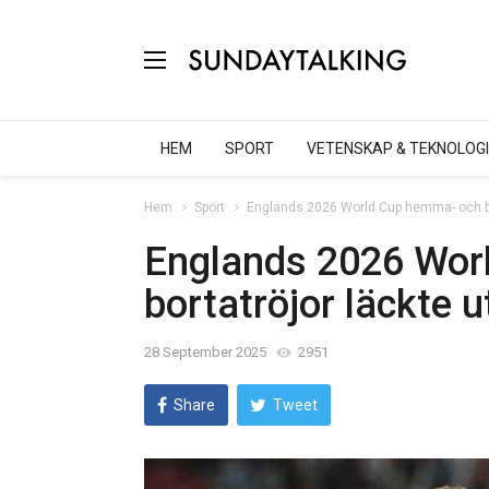
HEM
SPORT
VETENSKAP & TEKNOLOGI
Hem
Sport
Englands 2026 World Cup hemma- och bor
Englands 2026 Wor
bortatröjor läckte u
28 September 2025
2951
Share
Tweet