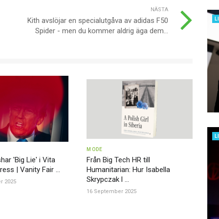
NÄSTA
L
Kith avslöjar en specialutgåva av adidas F50
Spider - men du kommer aldrig äga dem...
L
MODE
r 'Big Lie' i Vita
Från Big Tech HR till
ss | Vanity Fair ...
Humanitarian: Hur Isabella
Skrypczak l ...
r 2025
16 September 2025