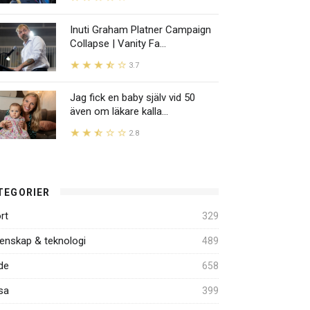
Inuti Graham Platner Campaign
Collapse | Vanity Fa...
3.7
Jag fick en baby själv vid 50
även om läkare kalla...
2.8
TEGORIER
rt
329
enskap & teknologi
489
de
658
sa
399