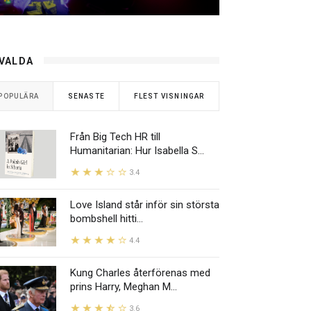
VALDA
POPULÄRA
SENASTE
FLEST VISNINGAR
Från Big Tech HR till
Humanitarian: Hur Isabella S...
3.4
Love Island står inför sin största
bombshell hitti...
4.4
Kung Charles återförenas med
prins Harry, Meghan M...
3.6