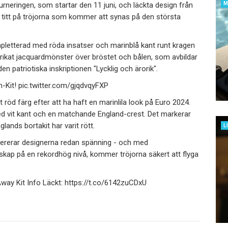
M
turneringen, som startar den 11 juni, och läckta design från
 titt på tröjorna som kommer att synas på den största
mpletterad med röda insatser och marinblå kant runt kragen
trikat jacquardmönster över bröstet och bålen, som avbildar
en patriotiska inskriptionen "Lycklig och ärorik".
-Kit! pic.twitter.com/gjqdvqyFXP
t röd färg efter att ha haft en marinlila look på Euro 2024.
ed vit kant och en matchande England-crest. Det markerar
nds bortakit har varit rött.
L
 genererar designerna redan spänning - och med
skap på en rekordhög nivå, kommer tröjorna säkert att flyga
Away Kit Info Läckt: https://t.co/6142zuCDxU