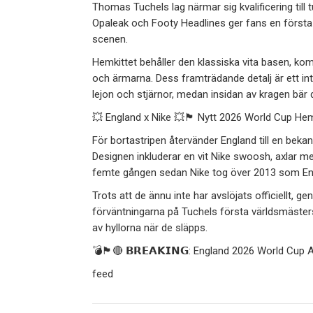
Thomas Tuchels lag närmar sig kvalificering till 
Opaleak och Footy Headlines ger fans en första
scenen.
Hemkittet behåller den klassiska vita basen, ko
och ärmarna. Dess framträdande detalj är ett in
lejon och stjärnor, medan insidan av kragen bär d
💥 England x Nike 💥🏴 Nytt 2026 World Cup Hem
För bortastripen återvänder England till en bekan
Designen inkluderar en vit Nike swoosh, axlar m
femte gången sedan Nike tog över 2013 som Engla
Trots att de ännu inte har avslöjats officiellt,
förväntningarna på Tuchels första världsmäster
av hyllorna när de släpps.
💣🏴🔴 𝗕𝗥𝗘𝗔𝗞𝗜𝗡𝗚: England 2026 World Cup 
feed