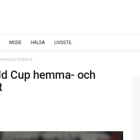
MODE
HÄLSA
LIVSSTIL
tatröjor läckte ut
ld Cup hemma- och
t