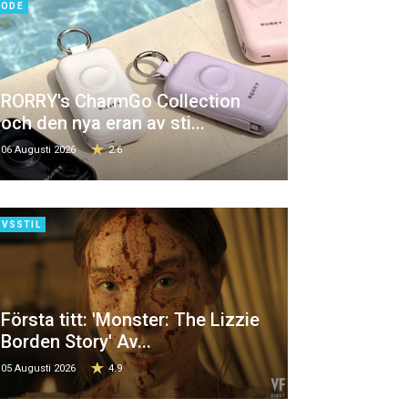
ODE
RORRY's CharmGo Collection
och den nya eran av sti...
06 Augusti 2026
2.6
IVSSTIL
Första titt: 'Monster: The Lizzie
Borden Story' Av...
05 Augusti 2026
4.9