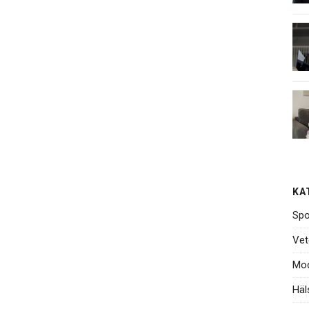
KA
Spo
Vet
Mo
Häl