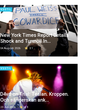
IVSSTIL
New York Times Report Details
Shock and Turmoil In...
04 Augusti 2026
3.1
IVSSTIL
D4vd on Trial: Teslan. Kroppen.
Och sångerskan ank...
23 Juli 2026
4.9