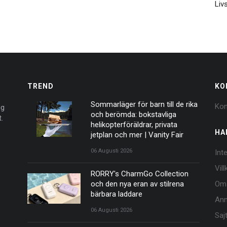
Livs
TREND
KO
Sommarläger för barn till de rika
Kon
ng
och berömda: bokstavliga
.
helikopterföräldrar, privata
HA
jetplan och mer | Vanity Fair
06 Augusti 2026
Int
Vil
RORRY's CharmGo Collection
och den nya eran av stilrena
Om
bärbara laddare
Ann
06 Augusti 2026
Saj