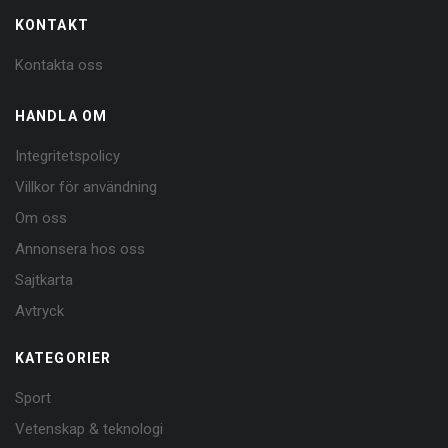
KONTAKT
Kontakta oss
HANDLA OM
Integritetspolicy
Villkor för användning
Om oss
Annonsera hos oss
Sajtkarta
Avtryck
KATEGORIER
Sport
Vetenskap & teknologi