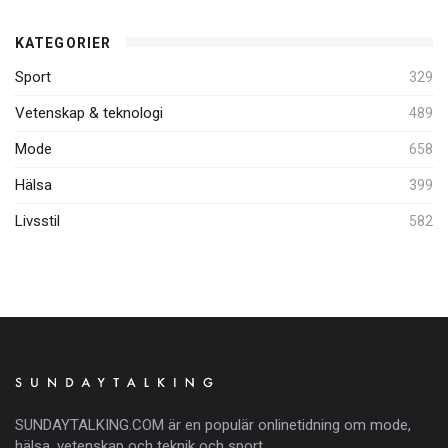
KATEGORIER
Sport
329
Vetenskap & teknologi
489
Mode
658
Hälsa
399
Livsstil
582
SUNDAYTALKING.COM är en populär onlinetidning om mode,
hälsa, vetenskap och teknik och sport.