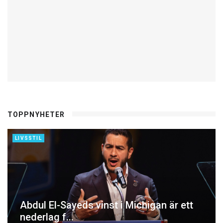
TOPPNYHETER
LIVSSTIL
Abdul El-Sayeds vinst i Michigan är ett
nederlag f...