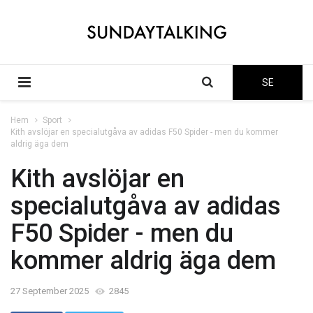
SE
Hem
Sport
Kith avslöjar en specialutgåva av adidas F50 Spider - men du kommer
aldrig äga dem
Kith avslöjar en
specialutgåva av adidas
F50 Spider - men du
kommer aldrig äga dem
27 September 2025
2845