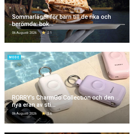
Sommarläger för barn till de rika och
berömda: bok...
06 Augusti 2026
2.1
MODE
RORRY's CharmGo Collection och den
nya eran av sti...
06 Augusti 2026
2.6