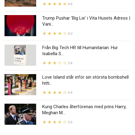
4.6
Trump Pushar 'Big Lie' i Vita Husets Adress |
Vani...
4.2
Från Big Tech HR till Humanitarian: Hur
Isabella S...
3.4
Love Island står inför sin största bombshell
hitti...
4.4
Kung Charles återförenas med prins Harry,
Meghan M...
3.6