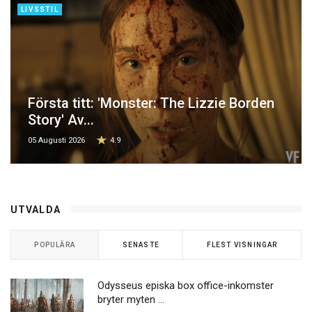
LIVSSTIL
Första titt: 'Monster: The Lizzie Borden
Story' Av...
05 Augusti 2026
4.9
UTVALDA
POPULÄRA
SENASTE
FLEST VISNINGAR
Odysseus episka box office-inkomster
bryter myten ...