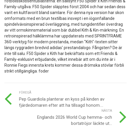
fotbollsskobsentusiasterna: en sällsynt F50 Spider x Kith Friends &
Family-utgåva. F50 Spider släpptes först 2004 och har sedan dess
varit en kultfavorit bland samlare. För denna nya version har skon
omformats med en brun textilbas insvept i en iögonfallande
spindelvävsinspirerad överläggning, med tungidentifier överdrag
av vitt ormskinnsmaterial som bär dubbel Kith & Kin-märkning. En
retroinspirerad hälklämma har uppdaterats med SPRINTFRAME
360-verktyg för modern prestanda, medan "Kith"-texten sitter
längs ryggraden bredvid adidas' prestandalogo. Fångsten? De är
inte till salu. F50 Spider x Kith har bekräftats som ett Friends &
Family-exklusivt erbjudande, vilket innebär att om du inte är i
Ronnie Fiegs innersta krets kommer dessa drömska stövlar förbli
strikt otillgängliga. foder
FÖREGÅ
Pep Guardiola planterar en kyss på kinden av
fjärdedomaren efter att ha tillsagd honom....
NÄSTA
Englands 2026 World Cup hemma- och
bortatröjor läckte ut...