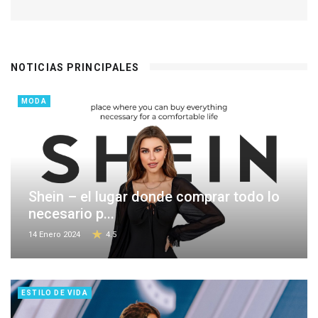
NOTICIAS PRINCIPALES
MODA
Shein – el lugar donde comprar todo lo
necesario p...
14 Enero 2024
4.5
ESTILO DE VIDA