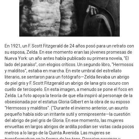
En 1921, un F. Scott Fitzgerald de 24 años posó para un retrato con
su esposa, Zelda. En ese momento eran las jóvenes promesas de
Nueva York: un año antes había publicado su primera novela, "El
lado del paraíso", con elogios críticos. Un segundo libro, "Hermosos
y malditos", estaba en marcha. En este umbral del estrellato
literario, se sentaron para un fotógrafo—Zelda llevaba un abrigo
de piel gris y F. Scott Fitzgerald un abrigo de lana gris oscuro con
cuello de terciopelo. En esta imagen, a menudo se pone el foco en
Zelda. La foto apoya la teoría de que ella inspiró al personaje de la
obsesionada por el estatus Gloria Gilbert en la obra de su esposo
"Hermosos y malditos". ("Durante el invierno anterior, un asunto
pequeño había sido un irritante sutil y omnipresente—la cuestión
del abrigo de piel gris de Gloria. En ese momento, las mujeres
envueltas en largos abrigos de ardilla podían ser vistas cada pocos
metros a lo largo de la Quinta Avenida. Las mujeres se