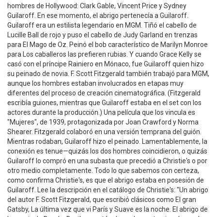
hombres de Hollywood: Clark Gable, Vincent Price y Sydney
Guilaroff. En ese momento, el abrigo pertenecía a Guilaroff.
Guilaroff era un estilista legendario en MGM. Tiñó el cabello de
Lucille Ball de rojo y puso el cabello de Judy Garland en trenzas
para El Mago de Oz. Peinó el bob característico de Marilyn Monroe
para Los caballeros las prefieren rubias. Y cuando Grace Kelly se
casó con el príncipe Rainiero en Mónaco, fue Guilaroff quien hizo
su peinado de novia. F. Scott Fitzgerald también trabajó para MGM,
aunque los hombres estaban involucrados en etapas muy
diferentes del proceso de creación cinematográfica. (Fitzgerald
escribía guiones, mientras que Guilaroff estaba en el set con los
actores durante la producción.) Una película que los vincula es
"Mujeres", de 1939, protagonizada por Joan Crawford y Norma
Shearer. Fitzgerald colaboró en una versión temprana del guión.
Mientras rodaban, Guilaroff hizo el peinado. Lamentablemente, la
conexión es tenue—quizás los dos hombres coincidieron, o quizás
Guilaroff lo compró en una subasta que precedió a Christie's o por
otro medio completamente. Todo lo que sabemos con certeza,
como confirma Christie's, es que el abrigo estaba en posesión de
Guilaroff. Lee la descripción en el catálogo de Christie's: "Un abrigo
del autor F. Scott Fitzgerald, que escribió clásicos como El gran
Gatsby, La última vez que vi París y Suave es la noche. El abrigo de