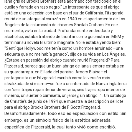
lana gris de Brooks Brothers está adornado con terciopelo en el
cuello y forrado en raso negro." Lo interesante es que el abrigo
está en una colección con base en el sur de California. Fitzgerald
murió de un ataque al corazón en 1940 en el apartamento de Los
Ángeles de la columnista de chismes Sheilah Graham. En ese
momento, vivía en la ciudad. Profundamente endeudado y
alcohólico, estaba tratando de triunfar como guionista en MGM y
terminar su novela El último magnate. No le estaba yendo bien:
"Sentí que Hollywood me tenía como un hombre arruinado—una
etiqueta que no me había ganado", dijo de su vida en Los Ángeles.
¿Estaba en posesión del abrigo cuando murió Fitzgerald? Para
Fitzgerald, parece que un buen abrigo de lana siempre estaba en
su guardarropa: en El lado del paraíso, Amory Blaine—el
protagonista que Fitzgerald escribió como la versión más
idealizada de sí mismo—se fue a un internado de Nueva Inglaterra
con "seis trajes ropa interior de verano, seis trajes ropa interior de
invierno, un suéter o camiseta, un jersey, un abrigo..." . Un catálogo
de Christie's de junio de 1994 que muestra la descripción del lote
para el abrigo Brooks Brothers de F. Scott Fitzgerald.
Desafortunadamente, todo eso es especulación con estilo. Sin
embargo, es un símbolo físico de la estética adinerada
específica de Fitzgerald, la cual tanto vivió como escribió.