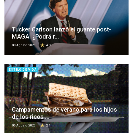
Tucker Carlson lanzó el guante post-
MAGA. ¿Podrá r...
08 Agosto 2026
4.3
ESTILO DE VIDA
Campamentos de verano para los hijos
de los ricos ...
06 Agosto 2026
2.1