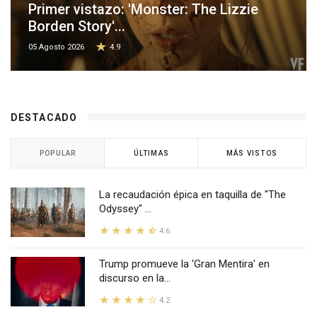
Primer vistazo: 'Monster: The Lizzie
Borden Story'...
05 Agosto 2026
4.9
DESTACADO
POPULAR
ÚLTIMAS
MÁS VISTOS
La recaudación épica en taquilla de "The
Odyssey" ...
4.6
Trump promueve la 'Gran Mentira' en
discurso en la...
4.2