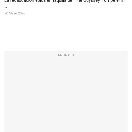
La recaudación épica en taquilla de "The Odyssey" rompe el m
...
20 Mayo 2026
ANUNCIO