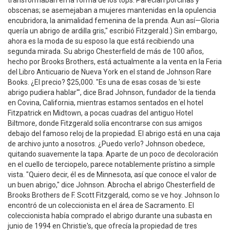
transformaban en la forma de los tops. Parecían porcinas y
obscenas; se asemejaban a mujeres mantenidas en la opulencia
encubridora, la animalidad femenina de la prenda. Aun así—Gloria
quería un abrigo de ardilla gris," escribió Fitzgerald.) Sin embargo,
ahora es la moda de su esposo la que está recibiendo una
segunda mirada. Su abrigo Chesterfield de más de 100 años,
hecho por Brooks Brothers, está actualmente a la venta en la Feria
del Libro Anticuario de Nueva York en el stand de Johnson Rare
Books. ¿El precio? $25,000. "Es una de esas cosas de 'si este
abrigo pudiera hablar'", dice Brad Johnson, fundador de la tienda
en Covina, California, mientras estamos sentados en el hotel
Fitzpatrick en Midtown, a pocas cuadras del antiguo Hotel
Biltmore, donde Fitzgerald solía encontrarse con sus amigos
debajo del famoso reloj de la propiedad. El abrigo está en una caja
de archivo junto a nosotros. ¿Puedo verlo? Johnson obedece,
quitando suavemente la tapa. Aparte de un poco de decoloración
en el cuello de terciopelo, parece notablemente prístino a simple
vista. "Quiero decir, él es de Minnesota, así que conoce el valor de
un buen abrigo," dice Johnson. Abrocha el abrigo Chesterfield de
Brooks Brothers de F. Scott Fitzgerald, como se ve hoy. Johnson lo
encontró de un coleccionista en el área de Sacramento. El
coleccionista había comprado el abrigo durante una subasta en
junio de 1994 en Christie's, que ofrecía la propiedad de tres