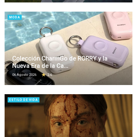
MODA
Colección CharmGo de RORRY y la
Nueva Era de la Ca...
06 Agosto 2026
2.6
ESTILO DE VIDA