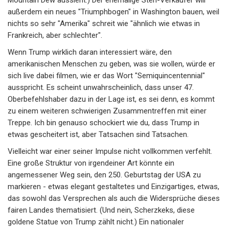
Mountain Dew aussieht.) Der ehemalige Steh-Verkäufer will
außerdem ein neues "Triumphbogen" in Washington bauen, weil
nichts so sehr "Amerika" schreit wie "ähnlich wie etwas in
Frankreich, aber schlechter".
Wenn Trump wirklich daran interessiert wäre, den
amerikanischen Menschen zu geben, was sie wollen, würde er
sich live dabei filmen, wie er das Wort "Semiquincentennial"
ausspricht. Es scheint unwahrscheinlich, dass unser 47.
Oberbefehlshaber dazu in der Lage ist, es sei denn, es kommt
zu einem weiteren schwierigen Zusammentreffen mit einer
Treppe. Ich bin genauso schockiert wie du, dass Trump in
etwas gescheitert ist, aber Tatsachen sind Tatsachen.
Vielleicht war einer seiner Impulse nicht vollkommen verfehlt.
Eine große Struktur von irgendeiner Art könnte ein
angemessener Weg sein, den 250. Geburtstag der USA zu
markieren - etwas elegant gestaltetes und Einzigartiges, etwas,
das sowohl das Versprechen als auch die Widersprüche dieses
fairen Landes thematisiert. (Und nein, Scherzkeks, diese
goldene Statue von Trump zählt nicht.) Ein nationaler