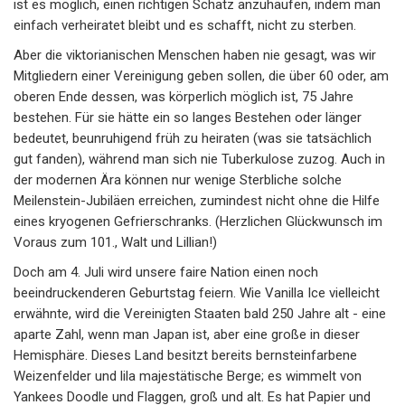
ist es möglich, einen richtigen Schatz anzuhäufen, indem man
einfach verheiratet bleibt und es schafft, nicht zu sterben.
Aber die viktorianischen Menschen haben nie gesagt, was wir
Mitgliedern einer Vereinigung geben sollen, die über 60 oder, am
oberen Ende dessen, was körperlich möglich ist, 75 Jahre
bestehen. Für sie hätte ein so langes Bestehen oder länger
bedeutet, beunruhigend früh zu heiraten (was sie tatsächlich
gut fanden), während man sich nie Tuberkulose zuzog. Auch in
der modernen Ära können nur wenige Sterbliche solche
Meilenstein-Jubiläen erreichen, zumindest nicht ohne die Hilfe
eines kryogenen Gefrierschranks. (Herzlichen Glückwunsch im
Voraus zum 101., Walt und Lillian!)
Doch am 4. Juli wird unsere faire Nation einen noch
beeindruckenderen Geburtstag feiern. Wie Vanilla Ice vielleicht
erwähnte, wird die Vereinigten Staaten bald 250 Jahre alt - eine
aparte Zahl, wenn man Japan ist, aber eine große in dieser
Hemisphäre. Dieses Land besitzt bereits bernsteinfarbene
Weizenfelder und lila majestätische Berge; es wimmelt von
Yankees Doodle und Flaggen, groß und alt. Es hat Papier und