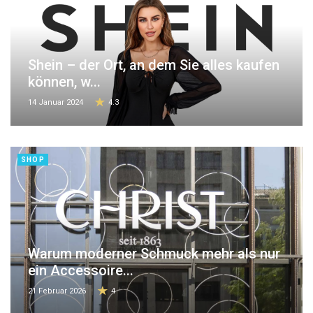
Shein – der Ort, an dem Sie alles kaufen
können, w...
14 Januar 2024
4.3
SHOP
Warum moderner Schmuck mehr als nur
ein Accessoire...
21 Februar 2026
4