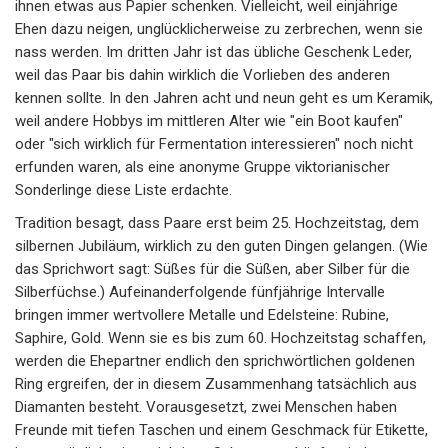
ihnen etwas aus Papier schenken. Vielleicht, weil einjährige
Ehen dazu neigen, unglücklicherweise zu zerbrechen, wenn sie
nass werden. Im dritten Jahr ist das übliche Geschenk Leder,
weil das Paar bis dahin wirklich die Vorlieben des anderen
kennen sollte. In den Jahren acht und neun geht es um Keramik,
weil andere Hobbys im mittleren Alter wie "ein Boot kaufen"
oder "sich wirklich für Fermentation interessieren" noch nicht
erfunden waren, als eine anonyme Gruppe viktorianischer
Sonderlinge diese Liste erdachte.
Tradition besagt, dass Paare erst beim 25. Hochzeitstag, dem
silbernen Jubiläum, wirklich zu den guten Dingen gelangen. (Wie
das Sprichwort sagt: Süßes für die Süßen, aber Silber für die
Silberfüchse.) Aufeinanderfolgende fünfjährige Intervalle
bringen immer wertvollere Metalle und Edelsteine: Rubine,
Saphire, Gold. Wenn sie es bis zum 60. Hochzeitstag schaffen,
werden die Ehepartner endlich den sprichwörtlichen goldenen
Ring ergreifen, der in diesem Zusammenhang tatsächlich aus
Diamanten besteht. Vorausgesetzt, zwei Menschen haben
Freunde mit tiefen Taschen und einem Geschmack für Etikette,