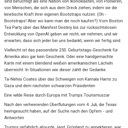
sind berüchtigt als eine Nation von Ikonoklasten, von Pionieren,
von Menschen, die sich aus dem Dreck ziehen, indem sie die
kinetische Kraft ihrer eigenen Bootstraps nutzen. (Oh -
Bootstraps! Aber wo kann man die noch kaufen?) Vom Boston
Tea Party über das Manifest Destiny bis zur rücksichtslosen
Entwicklung von OpenAI geben wir nicht; wir nehmen, und wir
erwarten, dass sich jeder bei uns bedankt, wenn wir fertig sind.
Vielleicht ist das passendste 250. Geburtstags-Geschenk für
Amerika also gar kein Geschenk. Oder eine handgemachte
Karte mit einem blendend weißen amerikanischen Lächeln
überreicht. In Situationen wie dieser zählt der Gedanke.
Ta-Nehisi Coates über das Schweigen von Kamala Harris zu
Gaza und dem nächsten schwarzen Präsidenten
Eine wilde Reise durch Europa mit Trumps Tourismuszar
Nach den verheerenden Überflutungen vom 4. Juli, die Texas
heimgesucht haben, auf der Suche nach den Opfern - und
Antworten
Trumps gefährlich absurde Jagd, Grönland zu annektieren, war