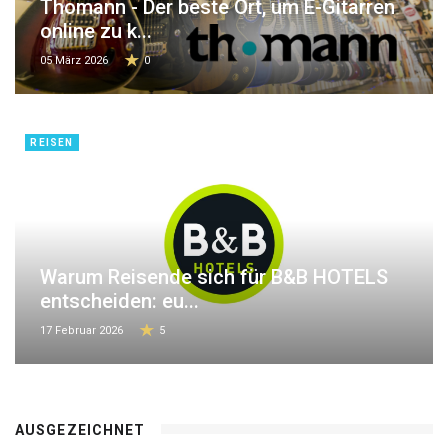
Thomann - Der beste Ort, um E-Gitarren
online zu k...
05 März 2026
0
REISEN
Warum Reisende sich für B&B HOTELS
entscheiden: eu...
17 Februar 2026
5
AUSGEZEICHNET