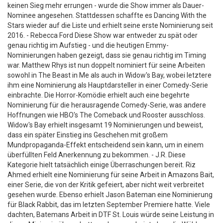
keinen Sieg mehr errungen - wurde die Show immer als Dauer-
Nominee angesehen. Stattdessen schaffte es Dancing With the
Stars wieder auf die Liste und erhielt seine erste Nominierung seit
2016. - Rebecca Ford Diese Show war entweder zu spät oder
genau richtig im Aufstieg - und die heutigen Emmy-
Nominierungen haben gezeigt, dass sie genau richtig im Timing
war. Matthew Rhys ist nun doppelt nominiert für seine Arbeiten
sowohl in The Beast in Me als auch in Widow's Bay, wobei letztere
ihm eine Nominierung als Hauptdarsteller in einer Comedy-Serie
einbrachte. Die Horror-Komödie erhielt auch eine begehrte
Nominierung für die herausragende Comedy-Serie, was andere
Hoffnungen wie HBO's The Comeback und Rooster ausschloss.
Widow's Bay erhielt insgesamt 19 Nominierungen und beweist,
dass ein später Einstieg ins Geschehen mit großem
Mundpropaganda-Effekt entscheidend sein kann, um in einem
überfüllten Feld Anerkennung zu bekommen. - J.R. Diese
Kategorie hielt tatsächlich einige Überraschungen bereit. Riz
Ahmed erhielt eine Nominierung für seine Arbeit in Amazons Bait,
einer Serie, die von der Kritik gefeiert, aber nicht weit verbreitet
gesehen wurde. Ebenso erhielt Jason Bateman eine Nominierung
für Black Rabbit, das im letzten September Premiere hatte. Viele
dachten, Batemans Arbeit in DTF St. Louis würde seine Leistung in