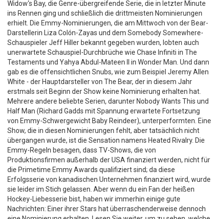
Widow's Bay, die Genre-übergreifende Serie, die in letzter Minute
ins Rennen ging und schließlich die drittmeisten Nominierungen
erhielt. Die Emmy-Nominierungen, die am Mittwoch von der Bear-
Darstellerin Liza Colón-Zayas und dem Somebody Somewhere-
Schauspieler Jeff Hiller bekannt gegeben wurden, lobten auch
unerwartete Schauspiel-Durchbrüche wie Chase Infiniti in The
Testaments und Yahya Abdul-Mateen II in Wonder Man. Und dann
gab es die offensichtlichen Snubs, wie zum Beispiel Jeremy Allen
White - der Hauptdarsteller von The Bear, der in diesem Jahr
erstmals seit Beginn der Show keine Nominierung erhalten hat.
Mehrere andere beliebte Serien, darunter Nobody Wants This und
Half Man (Richard Gadds mit Spannung erwartete Fortsetzung
von Emmy-Schwergewicht Baby Reindeer), unterperformten. Eine
Show, die in diesen Nominierungen fehlt, aber tatsächlich nicht
übergangen wurde, ist die Sensation namens Heated Rivalry. Die
Emmy-Regeln besagen, dass TV-Shows, die von
Produktionsfirmen außerhalb der USA finanziert werden, nicht für
die Primetime Emmy Awards qualifiziert sind; da diese
Erfolgsserie von kanadischen Unternehmen finanziert wird, wurde
sie leider im Stich gelassen. Aber wenn du ein Fan der heißen
Hockey-Liebesserie bist, haben wir immerhin einige gute
Nachrichten: Einer ihrer Stars hat überraschenderweise dennoch
eine Nominierung erhalten. Lesen Sie weiter, um zu sehen, welche