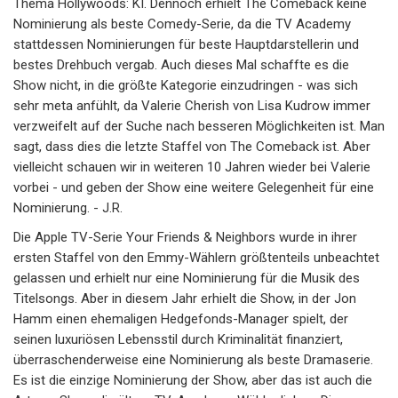
Thema Hollywoods: KI. Dennoch erhielt The Comeback keine
Nominierung als beste Comedy-Serie, da die TV Academy
stattdessen Nominierungen für beste Hauptdarstellerin und
bestes Drehbuch vergab. Auch dieses Mal schaffte es die
Show nicht, in die größte Kategorie einzudringen - was sich
sehr meta anfühlt, da Valerie Cherish von Lisa Kudrow immer
verzweifelt auf der Suche nach besseren Möglichkeiten ist. Man
sagt, dass dies die letzte Staffel von The Comeback ist. Aber
vielleicht schauen wir in weiteren 10 Jahren wieder bei Valerie
vorbei - und geben der Show eine weitere Gelegenheit für eine
Nominierung. - J.R.
Die Apple TV-Serie Your Friends & Neighbors wurde in ihrer
ersten Staffel von den Emmy-Wählern größtenteils unbeachtet
gelassen und erhielt nur eine Nominierung für die Musik des
Titelsongs. Aber in diesem Jahr erhielt die Show, in der Jon
Hamm einen ehemaligen Hedgefonds-Manager spielt, der
seinen luxuriösen Lebensstil durch Kriminalität finanziert,
überraschenderweise eine Nominierung als beste Dramaserie.
Es ist die einzige Nominierung der Show, aber das ist auch die