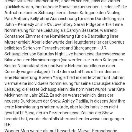
dieser Miniserie überschatten, aber es scheint, dass die Wähler
glücklich waren, ihn für beide Shows anzuerkennen. Leider ließ die
Aufnahme beider Schauspieler in dieser Kategorie den Neuling
Paul Anthony Kelly ohne Auszeichnung für seine Darstellung von
John F. Kennedy Jr. in FX's Love Story. Sarah Pidgeon erhielt eine
Nominierung für ihre Leistung als Carolyn Bessette, während
Constance Zimmer eine Nominierung für die Darstellung ihrer
Mutter erhielt. Aber leider wurde der Hauptdarsteller der überaus
beliebten Serie vom Fernsehverband übergangen. - J.R.
Schauspieler von Saturday Night Live haben eine durchwachsene
Bilanz bei den Nominierungen (sie werden alle in den Kategorien
Bester Nebendarsteller und Beste Nebendarstellerin in einer
Comedy vorgeschlagen). Trotzdem schafft es oft mindestens
eine Nominierung. Bowen Yang erhielt in den letzten fünf Jahren
viermal eine individuelle Nominierung für seine schauspielerische
Leistung; die letzte Schauspielerin, die nominiert wurde, war Kate
McKinnon im Jahr 2022. Es schien wahrscheinlich, dass der
neueste Durchbruch der Show, Ashley Padilla, in diesem Jahr ihre
erste Nominierung erhalten würde, aber leider hat sie es nicht
geschafft. Yang, der im Dezember seine Zeit bei der Show
beendet hat, wurde ebenfalls überraschenderweise übergangen. -
R.F.
Wonder Man wurde als gut bewertete Marvel-Fernsehserie,