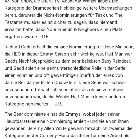
Art von Show, die ältere TV-Academy-Wähler lieben. Die
Kategorie der Dramaserien hielt einige weitere Überraschungen
bereit, darunter die Nicht-Nominierungen für Task und The
Testaments, aber es ist sicher zu sagen, dass niemand
erwartet hatte, dass Your Friends & Neighbors einen Platz
ergattern würde. - R.F.
Richard Gadd erhielt die einzige Nominierung für diese Miniserie,
die HBO in dieser Emmy-Saison sehr wichtig war. Half Man war
Gadds Nachfolgeprojekt zu dem sehr beliebten Baby Reindeer,
und Gadd spielt eine sehr unterschiedliche Rolle in der Serie:
einen volatilen und oft gewalttätigen Stiefbruder eines von
Jamie Bell dargestellten Charakters. Diese Serie war schwer
anzuschauen. Tatsächlich scheint es, als ob sie zu schwer
anzuschauen war, da die Wähler Half Man in keiner anderen
Kategorie nominierten. - J.R.
The Bear dominierte einst die Emmys, wobei jeder seiner
Hauptdarsteller eine Nominierung erhielt - und viele von ihnen
gewannen. Jeremy Allen White gewann tatsächlich zweimal die
Kategorie bester Comedy-Hauptdarsteller für seine Arbeit als