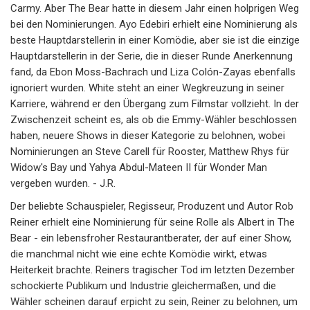
Carmy. Aber The Bear hatte in diesem Jahr einen holprigen Weg
bei den Nominierungen. Ayo Edebiri erhielt eine Nominierung als
beste Hauptdarstellerin in einer Komödie, aber sie ist die einzige
Hauptdarstellerin in der Serie, die in dieser Runde Anerkennung
fand, da Ebon Moss-Bachrach und Liza Colón-Zayas ebenfalls
ignoriert wurden. White steht an einer Wegkreuzung in seiner
Karriere, während er den Übergang zum Filmstar vollzieht. In der
Zwischenzeit scheint es, als ob die Emmy-Wähler beschlossen
haben, neuere Shows in dieser Kategorie zu belohnen, wobei
Nominierungen an Steve Carell für Rooster, Matthew Rhys für
Widow's Bay und Yahya Abdul-Mateen II für Wonder Man
vergeben wurden. - J.R.
Der beliebte Schauspieler, Regisseur, Produzent und Autor Rob
Reiner erhielt eine Nominierung für seine Rolle als Albert in The
Bear - ein lebensfroher Restaurantberater, der auf einer Show,
die manchmal nicht wie eine echte Komödie wirkt, etwas
Heiterkeit brachte. Reiners tragischer Tod im letzten Dezember
schockierte Publikum und Industrie gleichermaßen, und die
Wähler scheinen darauf erpicht zu sein, Reiner zu belohnen, um