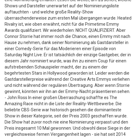
Shows und Darsteller unerwartet auf der Nominierungsliste
auftauchten - und welche große Reality-Show
überraschenderweise zum ersten Mal übergangen wurde. Heated
Rivalry ist, wie oben erwähnt, nicht für die Primetime Emmy
Awards qualifiziert. Wir wiederholen: NICHT QUALIFIZIERT. Aber
Connor Storrie hat immer noch die Chance, einen Emmy mit nach
Hause zu nehmen, dank seiner Nominierung als Gastdarsteller in
einer Comedy-Serie für das Moderieren einer Episode von
Saturday Night Live. Er ist tatsächlich der einzige Gastgeber, der in
diesem Jahr nominiert wurde, was ihn zu einem Coup für einen
aufstrebenden Schauspieler macht, der zu einem der
begehrtesten Stars in Hollywood geworden ist. Leider werden die
Gastdarstellerpreise während der Creative Arts Emmys verliehen
und nicht während der regulären Übertragung. Aber wenn Storrie
gewinnt, könnten wir ihn an der Emmy-Nacht präsentieren sehen.
- John Ross In einer großen Überraschung schaffte es The
Amazing Race nicht in die Liste der Reality-Wettbewerbe. Die
beliebte CBS-Serie war historisch gesehen die dominanteste
Show in dieser Kategorie, seit der Preis 2003 geschaffen wurde.
Die Show hat zuvor noch nie eine Nominierung verpasst und den
Preis insgesamt 10 Mal gewonnen. Und obwohl diese Siege in der
vergleichsweise fernen Vergangenheit lagen - sie hat seit 2014