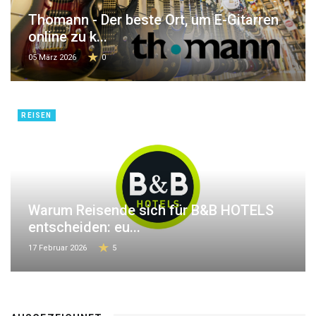
Thomann - Der beste Ort, um E-Gitarren
online zu k...
05 März 2026
0
REISEN
Warum Reisende sich für B&B HOTELS
entscheiden: eu...
17 Februar 2026
5