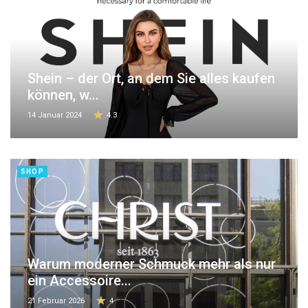
Shein – der Ort, an dem Sie alles kaufen
können, w...
14 Januar 2024
4.3
SHOP
Warum moderner Schmuck mehr als nur
ein Accessoire...
21 Februar 2026
4