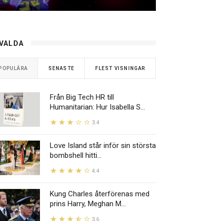
VALDA
POPULÄRA
SENASTE
FLEST VISNINGAR
Från Big Tech HR till
Humanitarian: Hur Isabella S...
3.4
Love Island står inför sin största
bombshell hitti...
4.4
Kung Charles återförenas med
prins Harry, Meghan M...
3.6