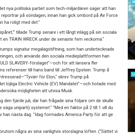
M
t nya politiska partiet som tech-miljardären säger att han
 till reportrar på söndagen, innan han gick ombord på Air Force
an ha roligt med det."
påret,'" tillade Trump senare i ett långt inlägg på sin sociala
livit en TRAIN WRECK under de senaste fem veckorna."
 Trumps signatur megalagstiftning, som han undertecknade
iftningen, och använde den sociala medieplattformen han
KULD SLAVERY-förslaget"—och för att lansera fler
s referenser till hans band till Jeffrey Epstein. Trump å
L
ntresserad—"Tyvärr för Elon," skrev Trump på
det löjliga Electric Vehicle (EV) Mandatet"—och hotade med
ndersöka möjligheten att utvisa Musk.
den fjärde juli, där han frågade sina följare om de skulle
e säga uniparti) systemet." "Med en faktor på 2 till 1 vill du
krev han nästa dag. "Idag formades America Party för att ge
örutom några av sina vanligtvis storslagna löften. ("Sättet vi