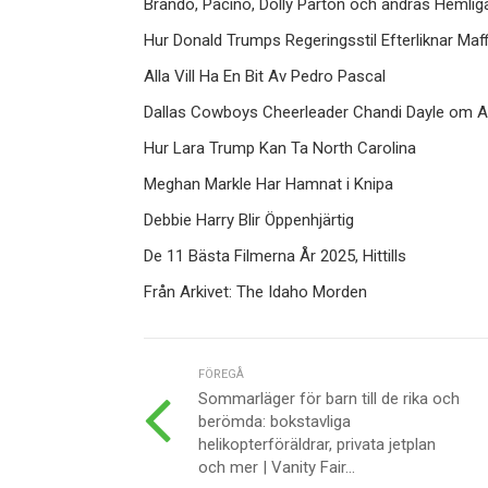
Brando, Pacino, Dolly Parton och andras Hemliga
Hur Donald Trumps Regeringsstil Efterliknar Maf
Alla Vill Ha En Bit Av Pedro Pascal
Dallas Cowboys Cheerleader Chandi Dayle om At
Hur Lara Trump Kan Ta North Carolina
Meghan Markle Har Hamnat i Knipa
Debbie Harry Blir Öppenhjärtig
De 11 Bästa Filmerna År 2025, Hittills
Från Arkivet: The Idaho Morden
FÖREGÅ
Sommarläger för barn till de rika och
berömda: bokstavliga
helikopterföräldrar, privata jetplan
och mer | Vanity Fair...