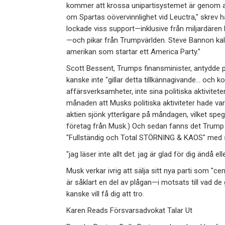
kommer att krossa unipartisystemet är genom 
om Spartas oövervinnlighet vid Leuctra," skrev 
lockade viss support—inklusive från miljardäre
—och pikar från Trumpvärlden. Steve Bannon kal
amerikan som startar ett America Party."
Scott Bessent, Trumps finansminister, antydde 
kanske inte "gillar detta tillkännagivande… oc
affärsverksamheter, inte sina politiska aktivitet
månaden att Musks politiska aktiviteter hade vari
aktien sjönk ytterligare på måndagen, vilket speg
företag från Musk.) Och sedan fanns det Trump s
"Fullständig och Total STÖRNING & KAOS" med si
"jag läser inte allt det. jag är glad för dig ändå 
Musk verkar ivrig att sälja sitt nya parti som "ce
är såklart en del av plågan—i motsats till vad d
kanske vill få dig att tro.
Karen Reads Försvarsadvokat Talar Ut