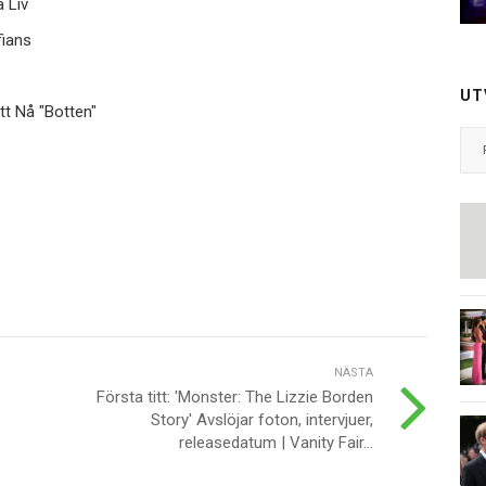
 Liv
fians
UT
t Nå "Botten"
NÄSTA
Första titt: 'Monster: The Lizzie Borden
Story' Avslöjar foton, intervjuer,
releasedatum | Vanity Fair...