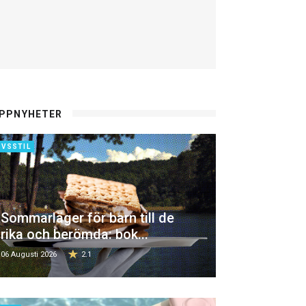
PPNYHETER
IVSSTIL
Sommarläger för barn till de
rika och berömda: bok...
06 Augusti 2026
2.1