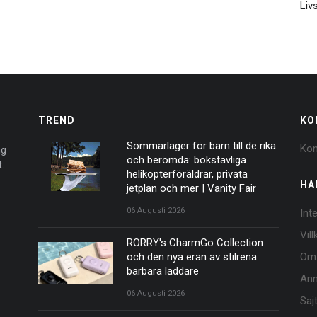
Livs
TREND
KO
Sommarläger för barn till de rika
Kon
ng
och berömda: bokstavliga
.
helikopterföräldrar, privata
HA
jetplan och mer | Vanity Fair
06 Augusti 2026
Int
Vil
RORRY's CharmGo Collection
och den nya eran av stilrena
Om
bärbara laddare
Ann
06 Augusti 2026
Saj