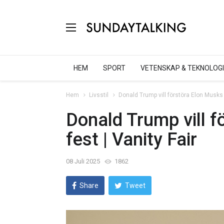
HEM
SPORT
VETENSKAP & TEKNOLOGI
Hem
Livsstil
Donald Trump vill förstöra Elon Musks n
Donald Trump vill 
fest | Vanity Fair
08 Juli 2025
1862
Share
Tweet