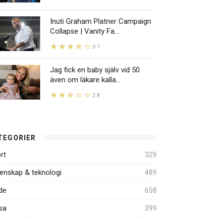
Inuti Graham Platner Campaign
Collapse | Vanity Fa...
3.7
Jag fick en baby själv vid 50
även om läkare kalla...
2.8
TEGORIER
rt
329
enskap & teknologi
489
de
658
sa
399