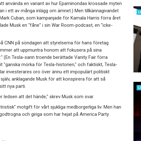
att använda en variant av hur Epaminondas krossade myten
han i ett av många inlägg om ämnet.) Men tillkännagivandet
L
n Mark Cuban, som kampanjade för Kamala Harris förra året
lade Musk en "fåne" i sin War Room-podcast, en "icke-
på CNN på söndagen att styrelserna för hans företag
h kommer att uppmuntra honom att fokusera på sina
er." (En Tesla-sann troende berättade Vanity Fair förra
t "ganska mörka för Tesla-historien," och faktiskt, Tesla-
lar investerares oro över ännu ett impopulärt politiskt
jälv, anklagande Musk för att konspirera för att så
tt nya parti.
L
eller ledsen att det hände," skrev Musk som svar.
ntristisk" motgift för vårt sjukliga medborgerliga liv. Men han
e godtrogna och giriga som har hejat på America Party