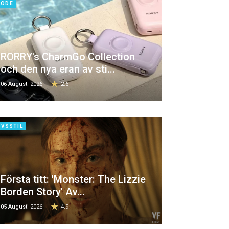
ODE
RORRY's CharmGo Collection
och den nya eran av sti...
06 Augusti 2026
2.6
IVSSTIL
Första titt: 'Monster: The Lizzie
Borden Story' Av...
05 Augusti 2026
4.9