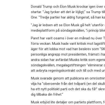
Donald Trump och Elon Musk krockar igen över de
startar. "Jag tycker att det är löjligt," sa Trump
One. "Tredje partier har aldrig fungerat, så han k
"Jag är ledsen att se Elon Musk gå helt 'utanför s
medieplattform på söndagskvällen, "i princip b
Paret har varit osams i över en månad nu över
förra veckan. Musk hade varit kritisk mot lagst
äger för att lobba mot vad han beskrev som "S
personliga angrepp mot presidenten, främst i han
andra sidan har avfärdat Musks kritik som egeni
söndagskvällen, megalagstiftningen "eliminerar 
att avbryta regeringskontrakt och till och med u
Musk svarade genom att publicera en omröstning 
vilja ha "oberoende från det tvåparti (en del skull
ha ett nytt politiskt parti och det ska du få!" s
dig tillbaka din frihet."
Musk erbjöd lite detaljer om partiets plattform, f