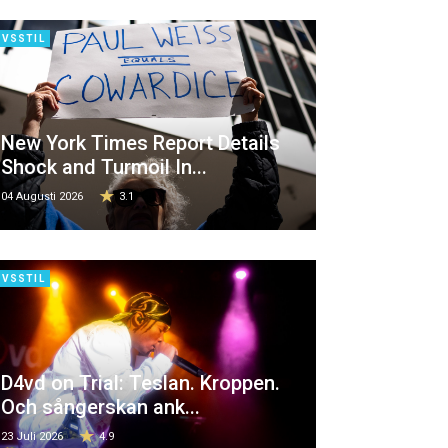
IVSSTIL
New York Times Report Details
Shock and Turmoil In...
04 Augusti 2026
3.1
IVSSTIL
D4vd on Trial: Teslan. Kroppen.
Och sångerskan ank...
23 Juli 2026
4.9