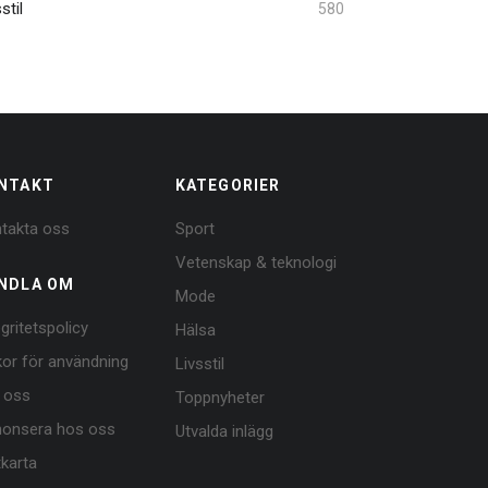
stil
580
NTAKT
KATEGORIER
takta oss
Sport
Vetenskap & teknologi
NDLA OM
Mode
egritetspolicy
Hälsa
lkor för användning
Livsstil
 oss
Toppnyheter
onsera hos oss
Utvalda inlägg
tkarta