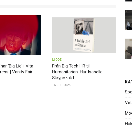
MODE
r 'Big Lie' i Vita
Från Big Tech HR till
ss | Vanity Fair ...
Humanitarian: Hur Isabella
Skrypczak l ...
KA
16 Juli 2025
Spo
Vet
Mo
Häl