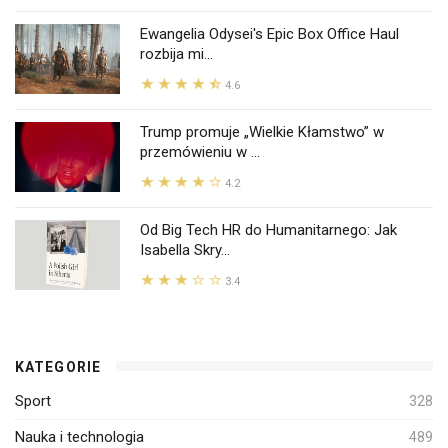
Ewangelia Odysei's Epic Box Office Haul
rozbija mi...
4.6
Trump promuje „Wielkie Kłamstwo” w
przemówieniu w ...
4.2
Od Big Tech HR do Humanitarnego: Jak
Isabella Skry...
3.4
KATEGORIE
Sport
328
Nauka i technologia
489