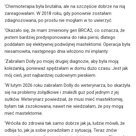
'Chemioterapia była brutalna, ale na szczęście dobrze na nią
zareagowałam. W 2018 roku, gdy ponownie zostałam
zdiagnozowana, po prostu nie mogłam w to uwierzyć.
'Okazało się, że mam zmieniony gen BRCA2, co oznacza, że
jestem bardziej predysponowana do raka piersi, dlatego
poddałam się elektywnej podwójnej mastektomii. Operacja była
niesamowita; następnego dnia włożono mi implanty.
'Zabrałam Dolly po mojej drugiej diagnozie, aby była moją
koleżanką, ponieważ spędzałam w domu dużo czasu. Jest jak
mój cień, jest najbardziej cudownym pieskiem.
'W lutym 2026 roku zabrałam Dolly do weterynarza, bo skarżyła
się na problemy żołądkowe i znaleźli guz pod jednym z jej
sutków. Weterynarz powiedział, że musi mieć mastektomię,
byłam tak zszokowana, nawet nie wiedziałam, że psy mogą
mieć mastektomie.
'Wróciła do zdrowia tak samo dobrze jak ja, ludzie mówili, że
odbija to, jak ja sobie poradziłam z sytuacją. Teraz znów