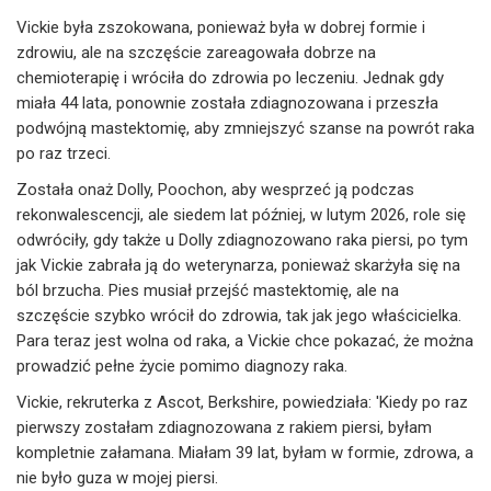
Vickie była zszokowana, ponieważ była w dobrej formie i
zdrowiu, ale na szczęście zareagowała dobrze na
chemioterapię i wróciła do zdrowia po leczeniu. Jednak gdy
miała 44 lata, ponownie została zdiagnozowana i przeszła
podwójną mastektomię, aby zmniejszyć szanse na powrót raka
po raz trzeci.
Została onaż Dolly, Poochon, aby wesprzeć ją podczas
rekonwalescencji, ale siedem lat później, w lutym 2026, role się
odwróciły, gdy także u Dolly zdiagnozowano raka piersi, po tym
jak Vickie zabrała ją do weterynarza, ponieważ skarżyła się na
ból brzucha. Pies musiał przejść mastektomię, ale na
szczęście szybko wrócił do zdrowia, tak jak jego właścicielka.
Para teraz jest wolna od raka, a Vickie chce pokazać, że można
prowadzić pełne życie pomimo diagnozy raka.
Vickie, rekruterka z Ascot, Berkshire, powiedziała: 'Kiedy po raz
pierwszy zostałam zdiagnozowana z rakiem piersi, byłam
kompletnie załamana. Miałam 39 lat, byłam w formie, zdrowa, a
nie było guza w mojej piersi.