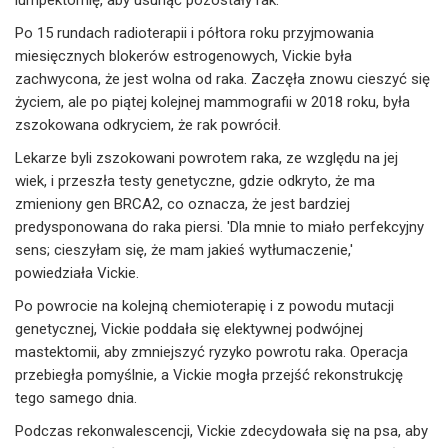
Po 15 rundach radioterapii i półtora roku przyjmowania
miesięcznych blokerów estrogenowych, Vickie była
zachwycona, że jest wolna od raka. Zaczęła znowu cieszyć się
życiem, ale po piątej kolejnej mammografii w 2018 roku, była
zszokowana odkryciem, że rak powrócił.
Lekarze byli zszokowani powrotem raka, ze względu na jej
wiek, i przeszła testy genetyczne, gdzie odkryto, że ma
zmieniony gen BRCA2, co oznacza, że jest bardziej
predysponowana do raka piersi. 'Dla mnie to miało perfekcyjny
sens; cieszyłam się, że mam jakieś wytłumaczenie,'
powiedziała Vickie.
Po powrocie na kolejną chemioterapię i z powodu mutacji
genetycznej, Vickie poddała się elektywnej podwójnej
mastektomii, aby zmniejszyć ryzyko powrotu raka. Operacja
przebiegła pomyślnie, a Vickie mogła przejść rekonstrukcję
tego samego dnia.
Podczas rekonwalescencji, Vickie zdecydowała się na psa, aby