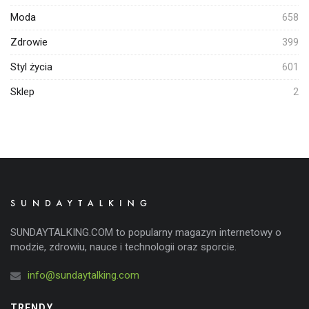
Moda
658
Zdrowie
399
Styl życia
601
Sklep
2
SUNDAYTALKING.COM to popularny magazyn internetowy o
modzie, zdrowiu, nauce i technologii oraz sporcie.
info@sundaytalking.com
TRENDY