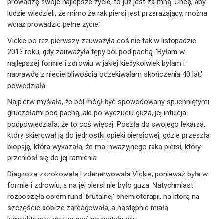
prowadzę swoje najlepsze życie, to już jest za mną. Chcę, aby
ludzie wiedzieli, że mimo że rak piersi jest przerażający, można
wciąż prowadzić pełne życie.'
Vickie po raz pierwszy zauważyła coś nie tak w listopadzie
2013 roku, gdy zauważyła tępy ból pod pachą. 'Byłam w
najlepszej formie i zdrowiu w jakiej kiedykolwiek byłam i
naprawdę z niecierpliwością oczekiwałam skończenia 40 lat,'
powiedziała.
Najpierw myślała, że ból mógł być spowodowany spuchniętymi
gruczołami pod pachą, ale po wyczuciu guza, jej intuicja
podpowiedziała, że to coś więcej. Poszła do swojego lekarza,
który skierował ją do jednostki opieki piersiowej, gdzie przeszła
biopsję, która wykazała, że ma inwazyjnego raka piersi, który
przeniósł się do jej ramienia.
Diagnoza zszokowała i zdenerwowała Vickie, ponieważ była w
formie i zdrowiu, a na jej piersi nie było guza. Natychmiast
rozpoczęła osiem rund 'brutalnej' chemioterapii, na którą na
szczęście dobrze zareagowała, a następnie miała
lumpektomię, aby usunąć pozostały rak.