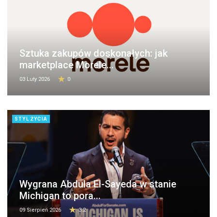
Sztuka zakupów doskonałych: jak
marketplace Morele...
03 Luty 2026
0
STYL ŻYCIA
Wygrana Abdula El-Sayeda w stanie
Michigan to pora...
09 Sierpień 2026
3.2