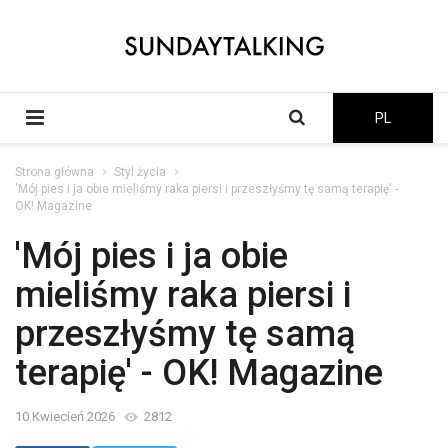
PL
Strona główna
Styl życia
'Mój pies i ja obie mieliśmy raka piersi i przeszłyśmy tę samą terapię' -
OK! Magazine
'Mój pies i ja obie
mieliśmy raka piersi i
przeszłyśmy tę samą
terapię' - OK! Magazine
10 Kwiecień 2026
2812