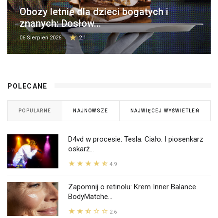
Obozy letnie dla dzieci bogatych i
znanych: Dosłow...
06 Sierpień 2026
2.1
POLECANE
POPULARNE
NAJNOWSZE
NAJWIĘCEJ WYŚWIETLEŃ
D4vd w procesie: Tesla. Ciało. I piosenkarz
oskarż...
4.9
Zapomnij o retinolu: Krem Inner Balance
BodyMatche...
2.6