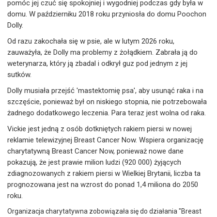
pomóc jej czuć się spokojniej i wygodniej podczas gdy była w
domu. W październiku 2018 roku przyniosła do domu Poochon
Dolly.
Od razu zakochała się w psie, ale w lutym 2026 roku,
zauważyła, że Dolly ma problemy z żołądkiem. Zabrała ją do
weterynarza, który ją zbadal i odkrył guz pod jednym z jej
sutków.
Dolly musiała przejść 'mastektomię psa', aby usunąć raka i na
szczęście, ponieważ był on niskiego stopnia, nie potrzebowała
żadnego dodatkowego leczenia. Para teraz jest wolna od raka.
Vickie jest jedną z osób dotkniętych rakiem piersi w nowej
reklamie telewizyjnej Breast Cancer Now. Wspiera organizację
charytatywną Breast Cancer Now, ponieważ nowe dane
pokazują, że jest prawie milion ludzi (920 000) żyjących
zdiagnozowanych z rakiem piersi w Wielkiej Brytanii, liczba ta
prognozowana jest na wzrost do ponad 1,4 miliona do 2050
roku.
Organizacja charytatywna zobowiązała się do działania "Breast