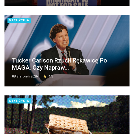
STYL ŻYCIA
Tucker Carlson Rzucił Rękawicę Po
MAGA. Czy Napraw...
08 Sierpień 2026
4.3
STYL ŻYCIA