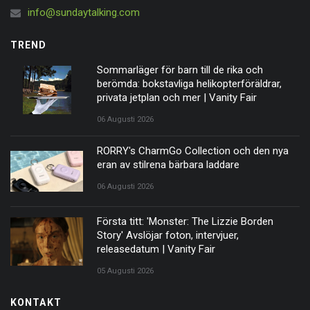
info@sundaytalking.com
TREND
Sommarläger för barn till de rika och
berömda: bokstavliga helikopterföräldrar,
privata jetplan och mer | Vanity Fair
06 Augusti 2026
RORRY's CharmGo Collection och den nya
eran av stilrena bärbara laddare
06 Augusti 2026
Första titt: 'Monster: The Lizzie Borden
Story' Avslöjar foton, intervjuer,
releasedatum | Vanity Fair
05 Augusti 2026
KONTAKT