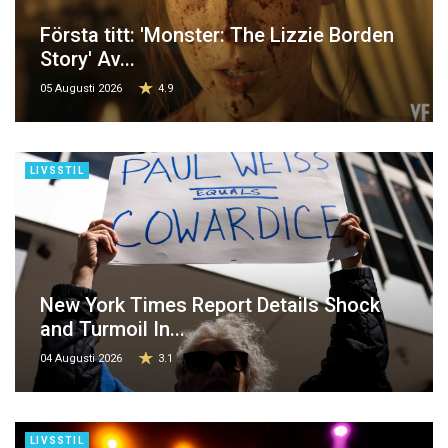
Första titt: 'Monster: The Lizzie Borden
Story' Av...
05 Augusti 2026
4.9
LIVSSTIL
New York Times Report Details Shock
and Turmoil In...
04 Augusti 2026
3.1
LIVSSTIL