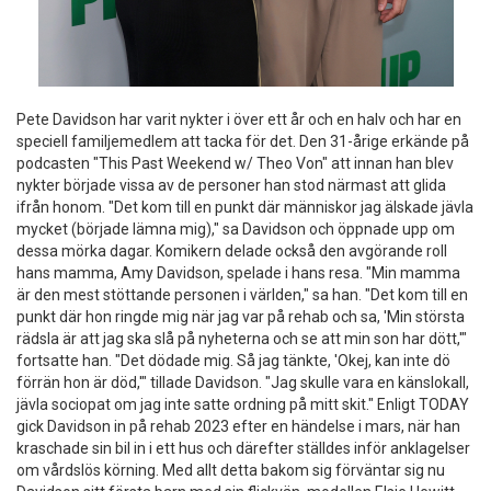
Pete Davidson har varit nykter i över ett år och en halv och har en
speciell familjemedlem att tacka för det. Den 31-årige erkände på
podcasten "This Past Weekend w/ Theo Von" att innan han blev
nykter började vissa av de personer han stod närmast att glida
ifrån honom. "Det kom till en punkt där människor jag älskade jävla
mycket (började lämna mig)," sa Davidson och öppnade upp om
dessa mörka dagar. Komikern delade också den avgörande roll
hans mamma, Amy Davidson, spelade i hans resa. "Min mamma
är den mest stöttande personen i världen," sa han. "Det kom till en
punkt där hon ringde mig när jag var på rehab och sa, 'Min största
rädsla är att jag ska slå på nyheterna och se att min son har dött,'"
fortsatte han. "Det dödade mig. Så jag tänkte, 'Okej, kan inte dö
förrän hon är död,'" tillade Davidson. "Jag skulle vara en känslokall,
jävla sociopat om jag inte satte ordning på mitt skit." Enligt TODAY
gick Davidson in på rehab 2023 efter en händelse i mars, när han
kraschade sin bil in i ett hus och därefter ställdes inför anklagelser
om vårdslös körning. Med allt detta bakom sig förväntar sig nu