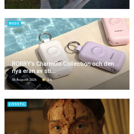
MODE
RORRY's CharmGo Collection och den
nya eran av sti...
06 Augusti 2026
2.6
LIVSSTIL