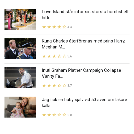
Love Island står inför sin största bombshell
hitti...
4.4
Kung Charles återförenas med prins Harry,
Meghan M...
3.6
Inuti Graham Platner Campaign Collapse |
Vanity Fa...
3.7
Jag fick en baby själv vid 50 även om läkare
kalla...
2.8