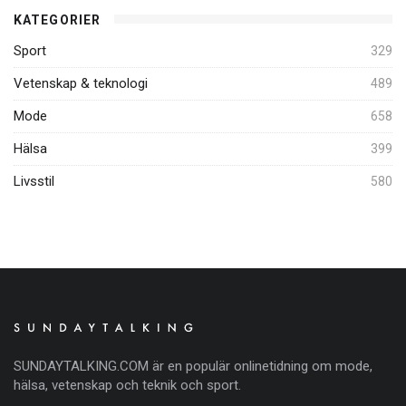
KATEGORIER
Sport
329
Vetenskap & teknologi
489
Mode
658
Hälsa
399
Livsstil
580
SUNDAYTALKING.COM är en populär onlinetidning om mode,
hälsa, vetenskap och teknik och sport.