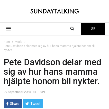
SE
Hem
Mode
Pete Davidson delar med sig av hur hans mamma hjälpte honom bli
nykter.
Pete Davidson delar med
sig av hur hans mamma
hjälpte honom bli nykter.
29 September 2025
1839
Share
Tweet