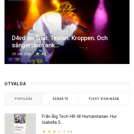
D4vd on Trial: Teslan. Kroppen. Och
sångerskan ank...
23 Juli 2026
4.9
UTVALDA
POPULÄRA
SENASTE
FLEST VISNINGAR
Från Big Tech HR till Humanitarian: Hur
Isabella S...
3.4