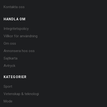
Kontakta oss
HANDLA OM
Integritetspolicy
Villkor för användning
Om oss
Annonsera hos oss
Sajtkarta
Avtryck
KATEGORIER
Sport
Vetenskap & teknologi
Mode