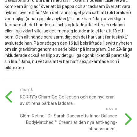
Davidson sitt första barn med sin flickvän, modellen Elsie Hewitt.
Komikern är "glad" över att bli pappa och är tacksam över att vara
nykter i över ett år. "Men det fanns inget jävla sätt att (bli förälder)
var möjligt (innan jag blev nykter)," tillade han. "Jag är verkligen
tacksam att det hände nu - och jag letade inte efter en relation
eller... självklart ville jag det, men jag letade inte efter att få ett
barn. Och allt hände bara samtidigt och det har varit fantastiskt,"
avslutade han. På onsdagen den 16 juli bekräftade Hewitt nyheten
om sin graviditet genom en serie bilder på Instagram. Den 29-åriga
inkluderade också en klipp av det gulliga ögonblicket då paret såg
sin lilla. "Jaha, nu vet alla att vi har haft sex," skämtade hon i
bildtexten.
FÖREGÅ
RORRY's CharmGo Collection och den nya eran
av stilrena bärbara laddare...
NÄSTA
Glöm Retinol: Dr. Sarah Daccaretts Inner Balance
BodyMatched ™ Cream är den nya anti-aging-
obsessionen...