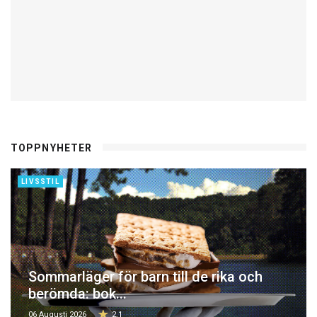
TOPPNYHETER
LIVSSTIL
Sommarläger för barn till de rika och
berömda: bok...
06 Augusti 2026
2.1