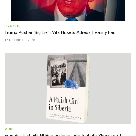
LIVSSTIL
Trump Pushar 'Big Lie' i Vita Husets Adress | Vanity Fair ...
18 December 2025
MODE
Från Big Tech HR till Humanitarian: Hur Isabella Skrypczak l ...