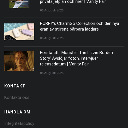
privata jetplan och mer | Vanity Fair
06 Augusti 2026
RORRY's CharmGo Collection och den nya
eran av stilrena bärbara laddare
06 Augusti 2026
Första titt: 'Monster: The Lizzie Borden
Story' Avslöjar foton, intervjuer,
releasedatum | Vanity Fair
05 Augusti 2026
KONTAKT
Kontakta oss
HANDLA OM
Integritetspolicy