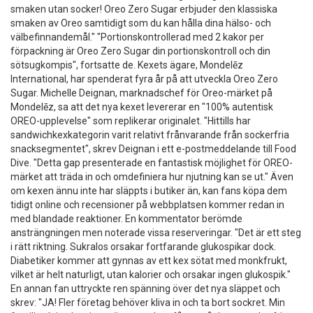
smaken utan socker! Oreo Zero Sugar erbjuder den klassiska
smaken av Oreo samtidigt som du kan hålla dina hälso- och
välbefinnandemål." "Portionskontrollerad med 2 kakor per
förpackning är Oreo Zero Sugar din portionskontroll och din
sötsugkompis", fortsatte de. Kexets ägare, Mondelēz
International, har spenderat fyra år på att utveckla Oreo Zero
Sugar. Michelle Deignan, marknadschef för Oreo-märket på
Mondelēz, sa att det nya kexet levererar en "100% autentisk
OREO-upplevelse" som replikerar originalet. "Hittills har
sandwichkexkategorin varit relativt frånvarande från sockerfria
snacksegmentet", skrev Deignan i ett e-postmeddelande till Food
Dive. "Detta gap presenterade en fantastisk möjlighet för OREO-
märket att träda in och omdefiniera hur njutning kan se ut." Även
om kexen ännu inte har släppts i butiker än, kan fans köpa dem
tidigt online och recensioner på webbplatsen kommer redan in
med blandade reaktioner. En kommentator berömde
ansträngningen men noterade vissa reserveringar. "Det är ett steg
i rätt riktning. Sukralos orsakar fortfarande glukospikar dock.
Diabetiker kommer att gynnas av ett kex sötat med monkfrukt,
vilket är helt naturligt, utan kalorier och orsakar ingen glukospik."
En annan fan uttryckte ren spänning över det nya släppet och
skrev: "JA! Fler företag behöver kliva in och ta bort sockret. Min