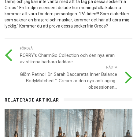
familj och jag kan inte vänta med att få tag på dessa sockerfria
Oreos." En tredje recensent delade hur meningsfulla kakorna
kommer att vara för dem personligen. "På tiden!!! Som diabetiker
som saknar en bra jord och maskar, kommer det här att göra mig
lycklig." Kommer du att prova dessa sockerfria Oreos?
FÖREGÅ
RORRY's CharmGo Collection och den nya eran
av stilrena bärbara laddare...
NÄSTA
Glöm Retinol: Dr. Sarah Daccaretts Inner Balance
BodyMatched ™ Cream är den nya anti-aging-
obsessionen...
RELATERADE ARTIKLAR