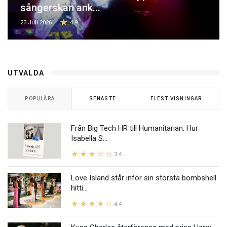
sångerskan ank...
23 Juli 2026
4.9
UTVALDA
POPULÄRA
SENASTE
FLEST VISNINGAR
Från Big Tech HR till Humanitarian: Hur
Isabella S...
3.4
Love Island står inför sin största bombshell
hitti...
4.4