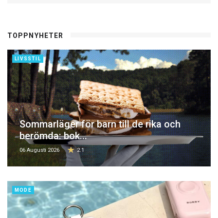
TOPPNYHETER
LIVSSTIL
Sommarläger för barn till de rika och
berömda: bok...
06 Augusti 2026
2.1
MODE