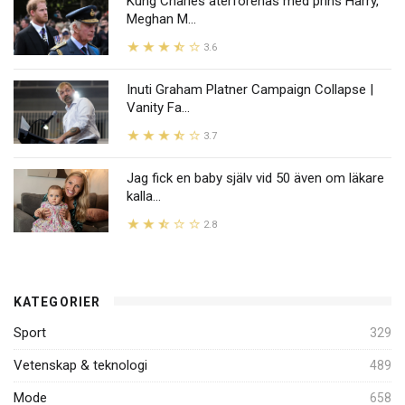
Kung Charles återförenas med prins Harry,
Meghan M...
3.6
Inuti Graham Platner Campaign Collapse |
Vanity Fa...
3.7
Jag fick en baby själv vid 50 även om läkare
kalla...
2.8
KATEGORIER
Sport
329
Vetenskap & teknologi
489
Mode
658