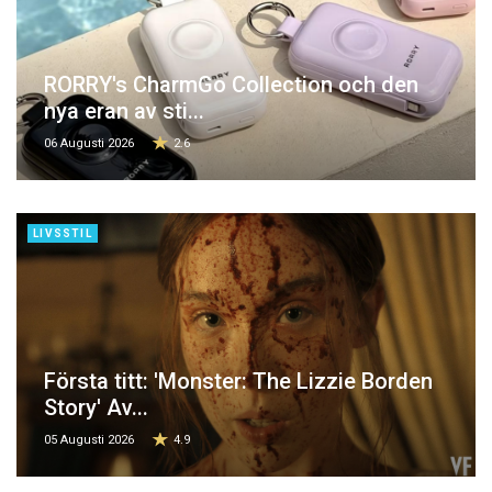
RORRY's CharmGo Collection och den
nya eran av sti...
06 Augusti 2026
2.6
LIVSSTIL
Första titt: 'Monster: The Lizzie Borden
Story' Av...
05 Augusti 2026
4.9