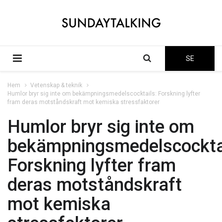
SE
Hem
Vetenskap & teknik
Humlor bryr sig inte om bekämpningsmedelscocktails: Forskning lyfter
fram deras motståndskraft mot kemiska stressfaktorer
Humlor bryr sig inte om
bekämpningsmedelscocktai
Forskning lyfter fram
deras motståndskraft
mot kemiska