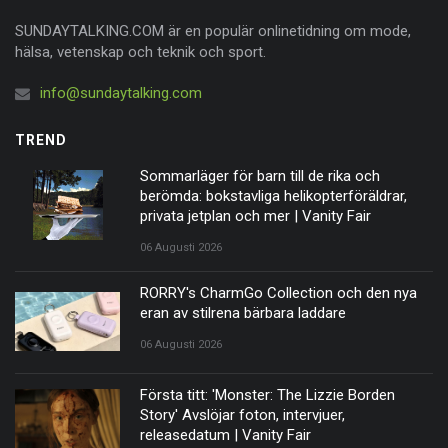
SUNDAYTALKING.COM är en populär onlinetidning om mode,
hälsa, vetenskap och teknik och sport.
info@sundaytalking.com
TREND
Sommarläger för barn till de rika och
berömda: bokstavliga helikopterföräldrar,
privata jetplan och mer | Vanity Fair
06 Augusti 2026
RORRY's CharmGo Collection och den nya
eran av stilrena bärbara laddare
06 Augusti 2026
Första titt: 'Monster: The Lizzie Borden
Story' Avslöjar foton, intervjuer,
releasedatum | Vanity Fair