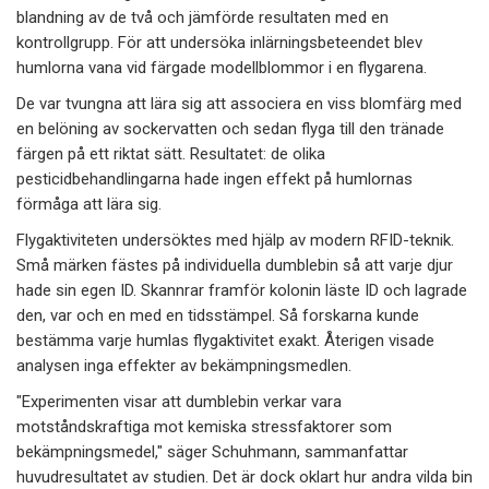
blandning av de två och jämförde resultaten med en
kontrollgrupp. För att undersöka inlärningsbeteendet blev
humlorna vana vid färgade modellblommor i en flygarena.
De var tvungna att lära sig att associera en viss blomfärg med
en belöning av sockervatten och sedan flyga till den tränade
färgen på ett riktat sätt. Resultatet: de olika
pesticidbehandlingarna hade ingen effekt på humlornas
förmåga att lära sig.
Flygaktiviteten undersöktes med hjälp av modern RFID-teknik.
Små märken fästes på individuella dumblebin så att varje djur
hade sin egen ID. Skannrar framför kolonin läste ID och lagrade
den, var och en med en tidsstämpel. Så forskarna kunde
bestämma varje humlas flygaktivitet exakt. Återigen visade
analysen inga effekter av bekämpningsmedlen.
"Experimenten visar att dumblebin verkar vara
motståndskraftiga mot kemiska stressfaktorer som
bekämpningsmedel," säger Schuhmann, sammanfattar
huvudresultatet av studien. Det är dock oklart hur andra vilda bin