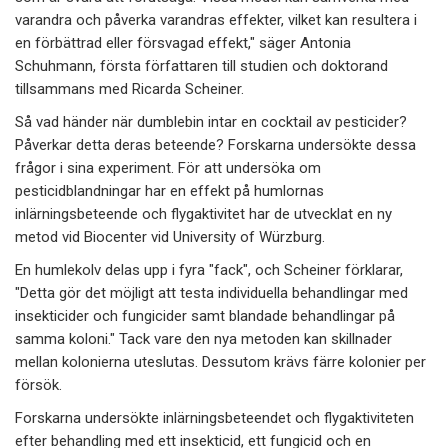
varandra och påverka varandras effekter, vilket kan resultera i
en förbättrad eller försvagad effekt," säger Antonia
Schuhmann, första författaren till studien och doktorand
tillsammans med Ricarda Scheiner.
Så vad händer när dumblebin intar en cocktail av pesticider?
Påverkar detta deras beteende? Forskarna undersökte dessa
frågor i sina experiment. För att undersöka om
pesticidblandningar har en effekt på humlornas
inlärningsbeteende och flygaktivitet har de utvecklat en ny
metod vid Biocenter vid University of Würzburg.
En humlekolv delas upp i fyra "fack", och Scheiner förklarar,
"Detta gör det möjligt att testa individuella behandlingar med
insekticider och fungicider samt blandade behandlingar på
samma koloni." Tack vare den nya metoden kan skillnader
mellan kolonierna uteslutas. Dessutom krävs färre kolonier per
försök.
Forskarna undersökte inlärningsbeteendet och flygaktiviteten
efter behandling med ett insekticid, ett fungicid och en