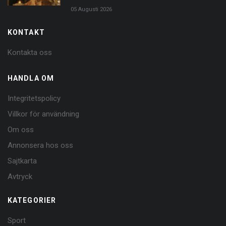
05 Augusti 2026
KONTAKT
Kontakta oss
HANDLA OM
Integritetspolicy
Villkor för användning
Om oss
Annonsera hos oss
Sajtkarta
Avtryck
KATEGORIER
Sport