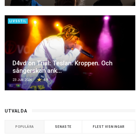
LIVSSTIL
D4vd on Trial: Teslan. Kroppen. Och
sångerskan ank...
23 Juli 2026
4.9
UTVALDA
POPULÄRA
SENASTE
FLEST VISNINGAR