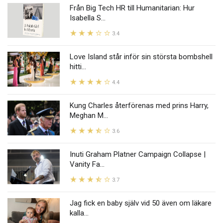
Från Big Tech HR till Humanitarian: Hur
Isabella S...
3.4
Love Island står inför sin största bombshell
hitti...
4.4
Kung Charles återförenas med prins Harry,
Meghan M...
3.6
Inuti Graham Platner Campaign Collapse |
Vanity Fa...
3.7
Jag fick en baby själv vid 50 även om läkare
kalla...