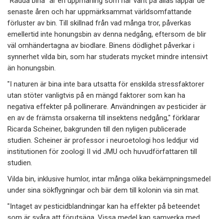
"Rädda bina" är en uppmaning som har varit på allas läppar de
senaste åren och har uppmärksammat världsomfattande
förluster av bin. Till skillnad från vad många tror, påverkas
emellertid inte honungsbin av denna nedgång, eftersom de blir
väl omhändertagna av biodlare. Binens dödlighet påverkar i
synnerhet vilda bin, som har studerats mycket mindre intensivt
än honungsbin.
"I naturen är bina inte bara utsatta för enskilda stressfaktorer
utan stöter vanligtvis på en mängd faktorer som kan ha
negativa effekter på pollinerare. Användningen av pesticider är
en av de främsta orsakerna till insektens nedgång," förklarar
Ricarda Scheiner, bakgrunden till den nyligen publicerade
studien. Scheiner är professor i neuroetologi hos leddjur vid
institutionen för zoologi II vid JMU och huvudförfattaren till
studien.
Vilda bin, inklusive humlor, intar många olika bekämpningsmedel
under sina sökflygningar och bär dem till kolonin via sin mat.
"Intaget av pesticidblandningar kan ha effekter på beteendet
som är svåra att förutsäga. Vissa medel kan samverka med