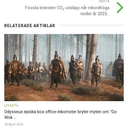
NÄSTA
Fossila bränslen CO₂-utsläpp når rekordhöga
nivåer år 2025...
RELATERADE ARTIKLAR
LIVSSTIL
Odysseus episka box office-inkomster bryter myten om "Go
Wok ...
20 April 2024