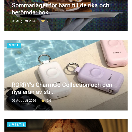
Sommarläger för barn till de rika och
berömda: bok...
06 Augusti 2026
2.1
MODE
RORRY's CharmGo Collection och den
nya eran av sti...
06 Augusti 2026
2.6
LIVSSTIL