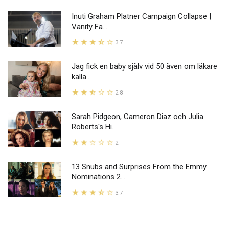
Inuti Graham Platner Campaign Collapse |
Vanity Fa...
3.7
Jag fick en baby själv vid 50 även om läkare
kalla...
2.8
Sarah Pidgeon, Cameron Diaz och Julia
Roberts's Hi...
2
13 Snubs and Surprises From the Emmy
Nominations 2...
3.7