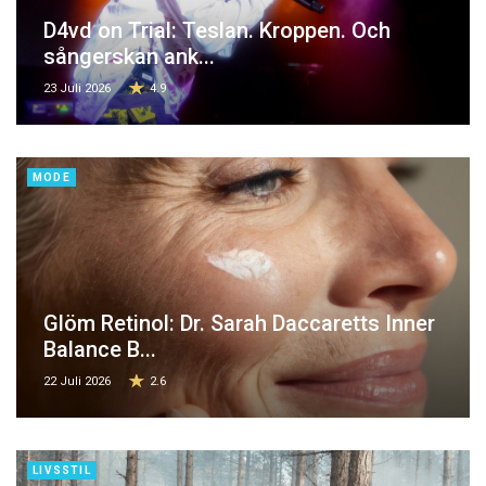
D4vd on Trial: Teslan. Kroppen. Och
sångerskan ank...
23 Juli 2026
4.9
MODE
Glöm Retinol: Dr. Sarah Daccaretts Inner
Balance B...
22 Juli 2026
2.6
LIVSSTIL