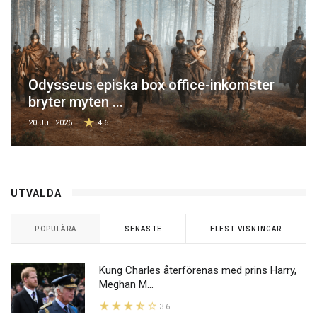
Odysseus episka box office-inkomster
bryter myten ...
20 Juli 2026
4.6
UTVALDA
POPULÄRA
SENASTE
FLEST VISNINGAR
Kung Charles återförenas med prins Harry,
Meghan M...
3.6