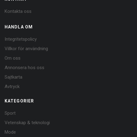
Kontakta oss
HANDLA OM
Integritetspolicy
Villkor för användning
Om oss
Annonsera hos oss
Sajtkarta
Avtryck
KATEGORIER
Sport
Vetenskap & teknologi
Mode