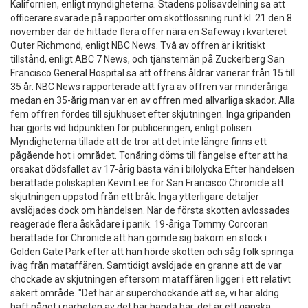
Kalifornien, enligt myndigheterna. Stadens polisavdelning sa att
officerare svarade på rapporter om skottlossning runt kl. 21 den 8
november där de hittade flera offer nära en Safeway i kvarteret
Outer Richmond, enligt NBC News. Två av offren är i kritiskt
tillstånd, enligt ABC 7 News, och tjänstemän på Zuckerberg San
Francisco General Hospital sa att offrens åldrar varierar från 15 till
35 år. NBC News rapporterade att fyra av offren var minderåriga
medan en 35-årig man var en av offren med allvarliga skador. Alla
fem offren fördes till sjukhuset efter skjutningen. Inga gripanden
har gjorts vid tidpunkten för publiceringen, enligt polisen.
Myndigheterna tillade att de tror att det inte längre finns ett
pågående hot i området. Tonåring döms till fängelse efter att ha
orsakat dödsfallet av 17-årig bästa vän i bilolycka Efter händelsen
berättade poliskapten Kevin Lee för San Francisco Chronicle att
skjutningen uppstod från ett bråk. Inga ytterligare detaljer
avslöjades dock om händelsen. När de första skotten avlossades
reagerade flera åskådare i panik. 19-åriga Tommy Corcoran
berättade för Chronicle att han gömde sig bakom en stock i
Golden Gate Park efter att han hörde skotten och såg folk springa
iväg från mataffären. Samtidigt avslöjade en granne att de var
chockade av skjutningen eftersom mataffären ligger i ett relativt
säkert område. "Det här är superchockande att se, vi har aldrig
haft något i närheten av det här hända här, det är ett ganska