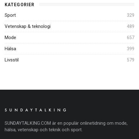
KATEGORIER
Sport
329
Vetenskap & teknologi
489
Mode
657
Hälsa
399
Livsstil
579
SUNDAYTALKING.COM är en populär onlinetidning om mode,
hälsa, vetenskap och teknik och sport.