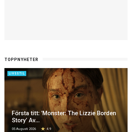
TOPPNYHETER
LIVSSTIL
Första titt: 'Monster: The Lizzie Borden
Story' Av...
05 Augusti 2026
4.9