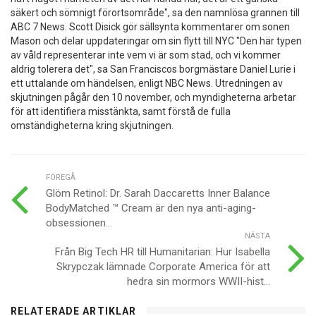
säkert och sömnigt förortsområde", sa den namnlösa grannen till
ABC 7 News. Scott Disick gör sällsynta kommentarer om sonen
Mason och delar uppdateringar om sin flytt till NYC "Den här typen
av våld representerar inte vem vi är som stad, och vi kommer
aldrig tolerera det", sa San Franciscos borgmästare Daniel Lurie i
ett uttalande om händelsen, enligt NBC News. Utredningen av
skjutningen pågår den 10 november, och myndigheterna arbetar
för att identifiera misstänkta, samt förstå de fulla
omständigheterna kring skjutningen.
FÖREGÅ
Glöm Retinol: Dr. Sarah Daccaretts Inner Balance
BodyMatched ™ Cream är den nya anti-aging-
obsessionen...
NÄSTA
Från Big Tech HR till Humanitarian: Hur Isabella
Skrypczak lämnade Corporate America för att
hedra sin mormors WWII-hist...
RELATERADE ARTIKLAR