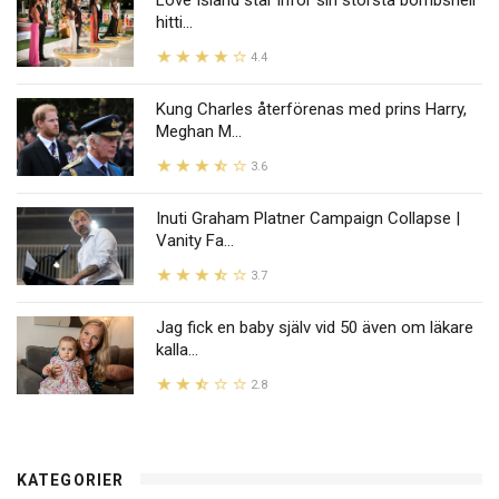
Love Island står inför sin största bombshell
hitti...
4.4
Kung Charles återförenas med prins Harry,
Meghan M...
3.6
Inuti Graham Platner Campaign Collapse |
Vanity Fa...
3.7
Jag fick en baby själv vid 50 även om läkare
kalla...
2.8
KATEGORIER