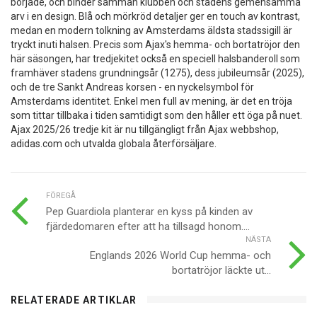
började, och binder samman klubben och stadens gemensamma
arv i en design. Blå och mörkröd detaljer ger en touch av kontrast,
medan en modern tolkning av Amsterdams äldsta stadssigill är
tryckt inuti halsen. Precis som Ajax's hemma- och bortatröjor den
här säsongen, har tredjekitet också en speciell halsbanderoll som
framhäver stadens grundningsår (1275), dess jubileumsår (2025),
och de tre Sankt Andreas korsen - en nyckelsymbol för
Amsterdams identitet. Enkel men full av mening, är det en tröja
som tittar tillbaka i tiden samtidigt som den håller ett öga på nuet.
Ajax 2025/26 tredje kit är nu tillgängligt från Ajax webbshop,
adidas.com och utvalda globala återförsäljare.
FÖREGÅ
Pep Guardiola planterar en kyss på kinden av
fjärdedomaren efter att ha tillsagd honom....
NÄSTA
Englands 2026 World Cup hemma- och
bortatröjor läckte ut...
RELATERADE ARTIKLAR