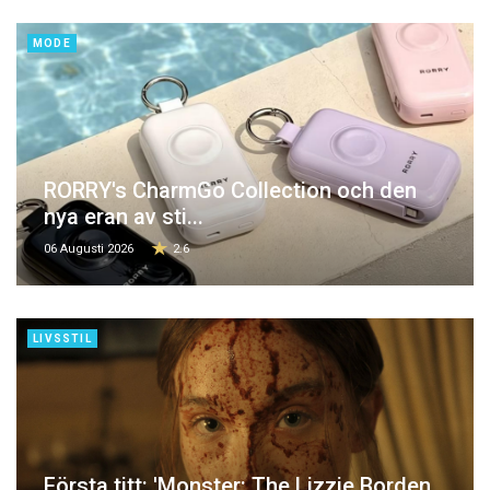
MODE
RORRY's CharmGo Collection och den
nya eran av sti...
06 Augusti 2026
2.6
LIVSSTIL
Första titt: 'Monster: The Lizzie Borden