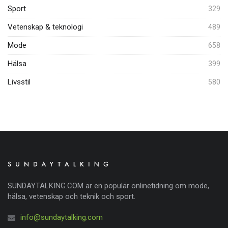
Sport
329
Vetenskap & teknologi
489
Mode
658
Hälsa
399
Livsstil
580
SUNDAYTALKING.COM är en populär onlinetidning om mode,
hälsa, vetenskap och teknik och sport.
info@sundaytalking.com