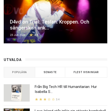
D4vd on Trial: Teslan. Kroppen. Och
sångerskan ank...
23 Juli 2026
4.9
UTVALDA
POPULÄRA
SENASTE
FLEST VISNINGAR
Från Big Tech HR till Humanitarian: Hur
Isabella S...
3.4