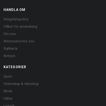
HANDLA OM
Integritetspolicy
Villkor för användning
Om oss
Annonsera hos oss
Sajtkarta
Avtryck
KATEGORIER
Sport
Vetenskap & teknologi
Mode
Hälsa
Livsstil