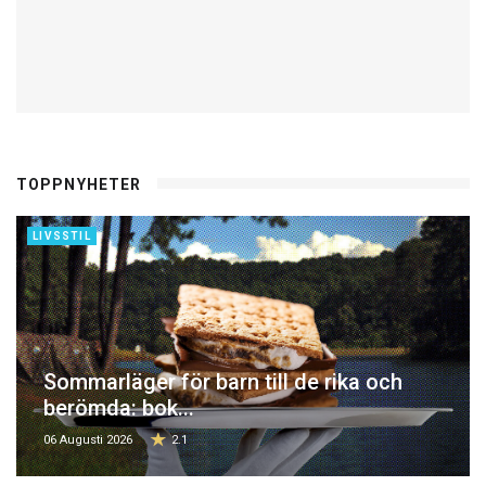
TOPPNYHETER
LIVSSTIL
Sommarläger för barn till de rika och
berömda: bok...
06 Augusti 2026
2.1