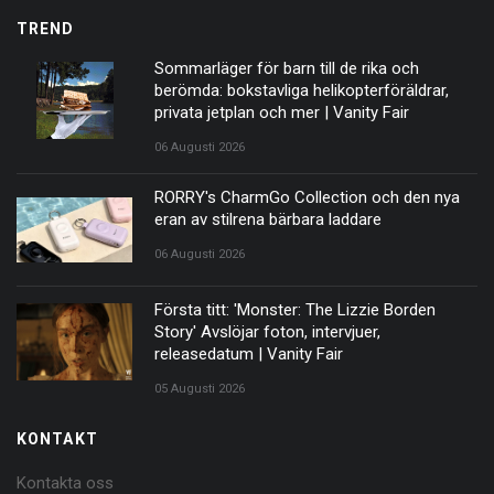
TREND
Sommarläger för barn till de rika och
berömda: bokstavliga helikopterföräldrar,
privata jetplan och mer | Vanity Fair
06 Augusti 2026
RORRY's CharmGo Collection och den nya
eran av stilrena bärbara laddare
06 Augusti 2026
Första titt: 'Monster: The Lizzie Borden
Story' Avslöjar foton, intervjuer,
releasedatum | Vanity Fair
05 Augusti 2026
KONTAKT
Kontakta oss