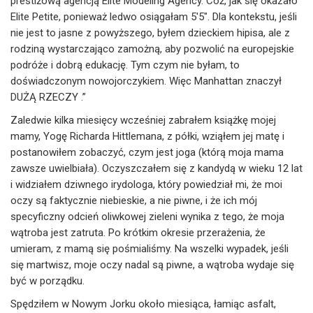
prestiżową agencją Elite Modeling Agency. Cóż, jak się okazało
Elite Petite, ponieważ ledwo osiągałam 5'5". Dla kontekstu, jeśli
nie jest to jasne z powyższego, byłem dzieckiem hipisa, ale z
rodziną wystarczająco zamożną, aby pozwolić na europejskie
podróże i dobrą edukację. Tym czym nie byłam, to
doświadczonym nowojorczykiem. Więc Manhattan znaczył
DUŻĄ RZECZY .”
Zaledwie kilka miesięcy wcześniej zabrałem książkę mojej
mamy, Yogę Richarda Hittlemana, z półki, wziąłem jej matę i
postanowiłem zobaczyć, czym jest joga (którą moja mama
zawsze uwielbiała). Oczyszczałem się z kandydą w wieku 12 lat
i widziałem dziwnego irydologa, który powiedział mi, że moi
oczy są faktycznie niebieskie, a nie piwne, i że ich mój
specyficzny odcień oliwkowej zieleni wynika z tego, że moja
wątroba jest zatruta. Po krótkim okresie przerażenia, że
umieram, z mamą się pośmialiśmy. Na wszelki wypadek, jeśli
się martwisz, moje oczy nadal są piwne, a wątroba wydaje się
być w porządku.
Spędziłem w Nowym Jorku około miesiąca, łamiąc asfalt,