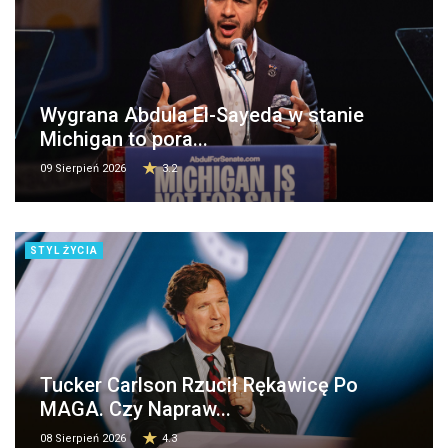
Wygrana Abdula El-Sayeda w stanie
Michigan to pora...
09 Sierpień 2026
3.2
STYL ŻYCIA
Tucker Carlson Rzucił Rękawicę Po
MAGA. Czy Napraw...
08 Sierpień 2026
4.3