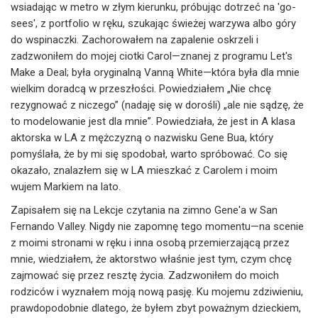
wsiadając w metro w złym kierunku, próbując dotrzeć na 'go-
sees', z portfolio w ręku, szukając świeżej warzywa albo góry
do wspinaczki. Zachorowałem na zapalenie oskrzeli i
zadzwoniłem do mojej ciotki Carol—znanej z programu Let's
Make a Deal; była oryginalną Vanną White—która była dla mnie
wielkim doradcą w przeszłości. Powiedziałem „Nie chcę
rezygnować z niczego” (nadaję się w dorośli) „ale nie sądzę, że
to modelowanie jest dla mnie”. Powiedziała, że jest in A klasa
aktorska w LA z mężczyzną o nazwisku Gene Bua, który
pomyślała, że by mi się spodobał, warto spróbować. Co się
okazało, znalazłem się w LA mieszkać z Carolem i moim
wujem Markiem na lato.
Zapisałem się na Lekcje czytania na zimno Gene'a w San
Fernando Valley. Nigdy nie zapomnę tego momentu—na scenie
z moimi stronami w ręku i inna osobą przemierzającą przez
mnie, wiedziałem, że aktorstwo właśnie jest tym, czym chcę
zajmować się przez resztę życia. Zadzwoniłem do moich
rodziców i wyznałem moją nową pasję. Ku mojemu zdziwieniu,
prawdopodobnie dlatego, że byłem zbyt poważnym dzieckiem,