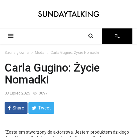
PL
Strona główna
Moda
Carla Gugino: Życie Nomadki
Carla Gugino: Życie
Nomadki
03 Lipiec 2025
3097
Share
Tweet
“Zostałem stworzony do aktorstwa. Jestem produktem dzikiego