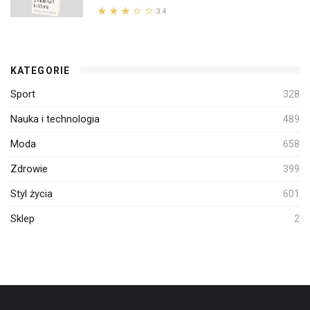
3.4
KATEGORIE
Sport
328
Nauka i technologia
489
Moda
658
Zdrowie
399
Styl życia
601
Sklep
2