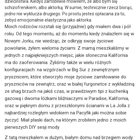
dzieciństwa. Kiedyś żartobliwie mówiłem, że albo bym się
schizofrenikiem, albo aktorką. W sumie, technicznie rzecz biorąc,
jedno nie wyklucza drugiego. Po prostu jesteś opłacana za to,
żebyś emocjonalnie elastyczna jako aktorka.
Moich rodziców rozstali się (przyjaźnie) gdy miałem dwa i pół
roku. Od tego momentu, aż do momentu kiedy znalazłem się w
Nowym Jorku, nie wiedząc, że odkryję swoje życiowe
powołanie, żyłem wieloma życiami. Z mamą mieszkaliśmy w
jednych z najpiękniejszych miejsc, jakie słoneczna Kalifornia
ma do zaoferowania. Żyliśmy także w wielu różnych
konfiguracjach: na wzgórzach w Big Sur z zewnętrznym
prysznicem, które stworzyło moje życiowe zamiłowanie do
pryszniców na zewnątrz, oraz w białej furgonetce z wykładziną
ze shag brzuch na jakiś czas, w prawdziwym tipi z kuchenką
gazową i dwoma łóżkami bliźniaczymi w Paradise, Kalifornia,
oraz w pięknym domu z przeszklonymi ścianami w La Jolla z
najbardziej rozległym widokiem na Pacyfik jaki można sobie
życzyć. Miał płaski dach, na którym zrobiłem jedno z moich
pierwszych DIY sesji mody.
Z tatą mieszkałem w dużym, białym domu nad brzegiem wody