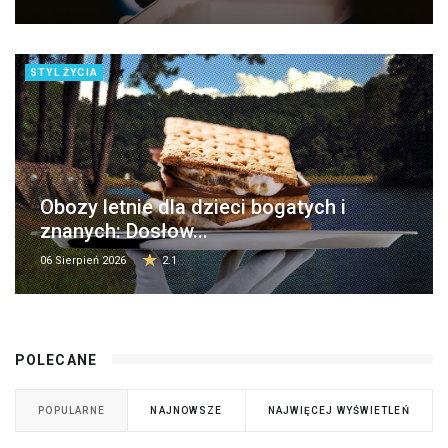
STYL ŻYCIA
Obozy letnie dla dzieci bogatych i
znanych: Dosłow...
06 Sierpień 2026
2.1
POLECANE
POPULARNE
NAJNOWSZE
NAJWIĘCEJ WYŚWIETLEŃ