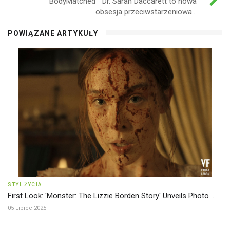
BodyMatched™ Dr. Sarah Daccarett to nowa
obsesja przeciwstarzeniowa...
POWIĄZANE ARTYKUŁY
STYL ŻYCIA
First Look: 'Monster: The Lizzie Borden Story' Unveils Photo ...
05 Lipiec 2025