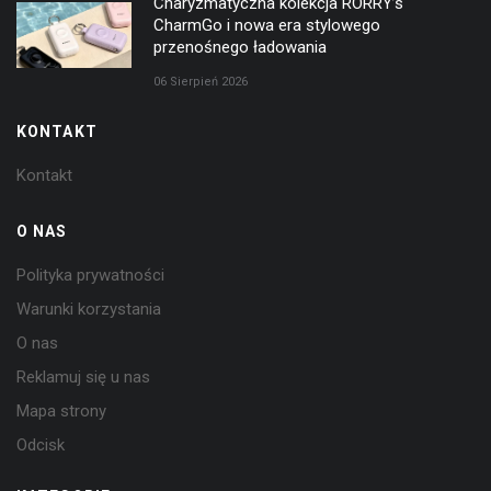
Charyzmatyczna kolekcja RORRY’s
CharmGo i nowa era stylowego
przenośnego ładowania
06 Sierpień 2026
KONTAKT
Kontakt
O NAS
Polityka prywatności
Warunki korzystania
O nas
Reklamuj się u nas
Mapa strony
Odcisk