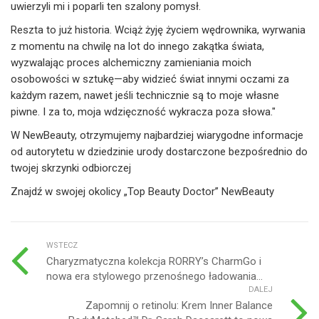
uwierzyli mi i poparli ten szalony pomysł.
Reszta to już historia. Wciąż żyję życiem wędrownika, wyrwania
z momentu na chwilę na lot do innego zakątka świata,
wyzwalając proces alchemiczny zamieniania moich
osobowości w sztukę—aby widzieć świat innymi oczami za
każdym razem, nawet jeśli technicznie są to moje własne
piwne. I za to, moja wdzięczność wykracza poza słowa."
W NewBeauty, otrzymujemy najbardziej wiarygodne informacje
od autorytetu w dziedzinie urody dostarczone bezpośrednio do
twojej skrzynki odbiorczej
Znajdź w swojej okolicy „Top Beauty Doctor” NewBeauty
WSTECZ
Charyzmatyczna kolekcja RORRY’s CharmGo i
nowa era stylowego przenośnego ładowania...
DALEJ
Zapomnij o retinolu: Krem Inner Balance