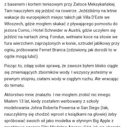
z basenem i kortem tenisowym przy Zatoce Meksykańskiej.
Tam nauczyłem się jeździć na rowerze. Jeździliśmy na letnie
wakacje do europejskich miejsc takich jak Villa D'Este we
Włoszech, gdzie mogłem skakać z pływającego pomostu do
jeziora Como, i Hotel Schneider w Austrii, gdzie uczyłem się
jeździć na nartach zimą. Fondue, wełniane koce na stosie we
fura wierzchem zaprzężonych w konie, sztrudel jabłkowy przy
ogniu, próbowanie Fernet Branca (zdziwiony, jak dorośli to w
ogóle mogą lubić).
Pisząc to, zdaję sobie sprawę, że zawsze byłem blisko ciągle
się zmieniających zbiorników wody. I wszyscy jesteśmy w
pewnym stopniu, ciałami wody w ciągłym ruchu. Ale wracając
do tematu.
Aktorstwo mnie znalazło. I nie mogłem zrobić nic innego.
Miałem 13 lat, kiedy zostałem werbowany z szkoły
modelowania Johna Roberta Powersa w San Diego (tak,
nauczyliśmy się chodzić wprost z książkami na głowie) żeby
spróbować swoich sił jako modelka w słynnym Big Apple z