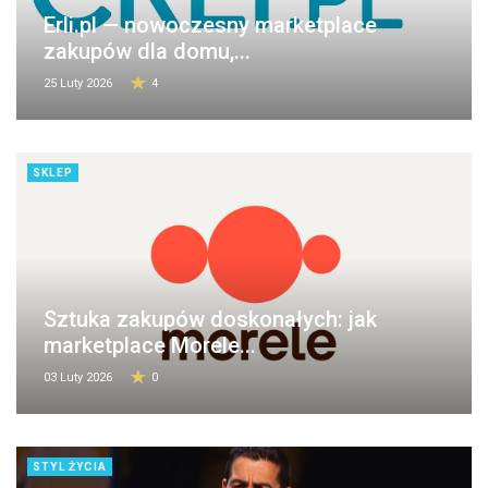
Erli.pl — nowoczesny marketplace
zakupów dla domu,...
25 Luty 2026
4
SKLEP
Sztuka zakupów doskonałych: jak
marketplace Morele...
03 Luty 2026
0
STYL ŻYCIA