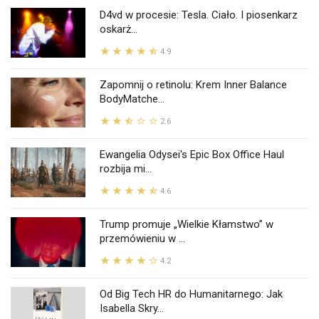
D4vd w procesie: Tesla. Ciało. I piosenkarz
oskarż...
4.9
Zapomnij o retinolu: Krem Inner Balance
BodyMatche...
2.6
Ewangelia Odysei's Epic Box Office Haul
rozbija mi...
4.6
Trump promuje „Wielkie Kłamstwo” w
przemówieniu w ...
4.2
Od Big Tech HR do Humanitarnego: Jak
Isabella Skry...