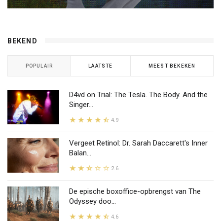
BEKEND
POPULAIR
LAATSTE
MEEST BEKEKEN
D4vd on Trial: The Tesla. The Body. And the
Singer...
4.9
Vergeet Retinol: Dr. Sarah Daccarett's Inner
Balan...
2.6
De epische boxoffice-opbrengst van The
Odyssey doo...
4.6