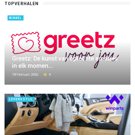
TOPVERHALEN
WINKEL
Greetz: De kunst van oprechte emoties
in elk momen...
18 Februari 2026
4
LEVENSSTIJL