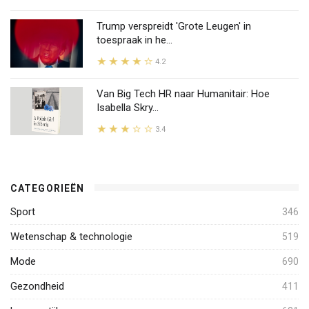
Trump verspreidt 'Grote Leugen' in
toespraak in he...
4.2
Van Big Tech HR naar Humanitair: Hoe
Isabella Skry...
3.4
CATEGORIEËN
Sport
346
Wetenschap & technologie
519
Mode
690
Gezondheid
411