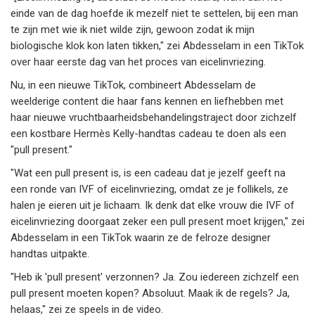
einde van de dag hoefde ik mezelf niet te settelen, bij een man
te zijn met wie ik niet wilde zijn, gewoon zodat ik mijn
biologische klok kon laten tikken," zei Abdesselam in een TikTok
over haar eerste dag van het proces van eicelinvriezing.
Nu, in een nieuwe TikTok, combineert Abdesselam de
weelderige content die haar fans kennen en liefhebben met
haar nieuwe vruchtbaarheidsbehandelingstraject door zichzelf
een kostbare Hermès Kelly-handtas cadeau te doen als een
"pull present."
"Wat een pull present is, is een cadeau dat je jezelf geeft na
een ronde van IVF of eicelinvriezing, omdat ze je follikels, ze
halen je eieren uit je lichaam. Ik denk dat elke vrouw die IVF of
eicelinvriezing doorgaat zeker een pull present moet krijgen," zei
Abdesselam in een TikTok waarin ze de felroze designer
handtas uitpakte.
"Heb ik 'pull present' verzonnen? Ja. Zou iedereen zichzelf een
pull present moeten kopen? Absoluut. Maak ik de regels? Ja,
helaas," zei ze speels in de video.