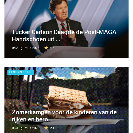
Tucker Carlson Daagde de Post-MAGA
Handschoen uit....
08 Augustus 2026
4.3
LEVENSSTIJL
Zomerkampen voor de kinderen van de
rijken en bero...
06 Augustus 2026
2.1