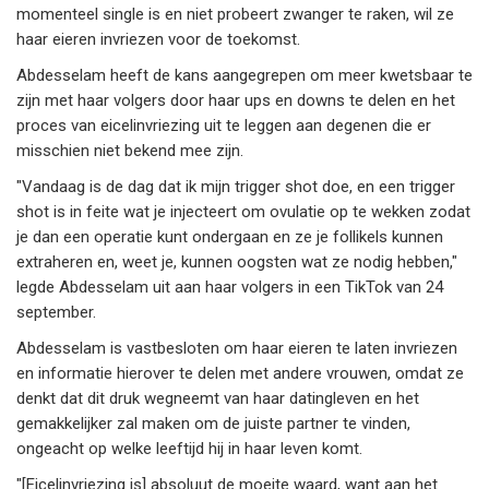
momenteel single is en niet probeert zwanger te raken, wil ze
haar eieren invriezen voor de toekomst.
Abdesselam heeft de kans aangegrepen om meer kwetsbaar te
zijn met haar volgers door haar ups en downs te delen en het
proces van eicelinvriezing uit te leggen aan degenen die er
misschien niet bekend mee zijn.
"Vandaag is de dag dat ik mijn trigger shot doe, en een trigger
shot is in feite wat je injecteert om ovulatie op te wekken zodat
je dan een operatie kunt ondergaan en ze je follikels kunnen
extraheren en, weet je, kunnen oogsten wat ze nodig hebben,"
legde Abdesselam uit aan haar volgers in een TikTok van 24
september.
Abdesselam is vastbesloten om haar eieren te laten invriezen
en informatie hierover te delen met andere vrouwen, omdat ze
denkt dat dit druk wegneemt van haar datingleven en het
gemakkelijker zal maken om de juiste partner te vinden,
ongeacht op welke leeftijd hij in haar leven komt.
"[Eicelinvriezing is] absoluut de moeite waard, want aan het