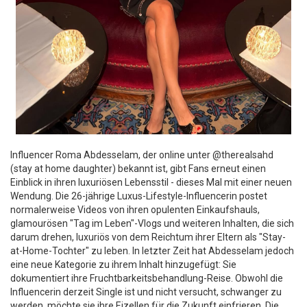
Influencer Roma Abdesselam, der online unter @therealsahd
(stay at home daughter) bekannt ist, gibt Fans erneut einen
Einblick in ihren luxuriösen Lebensstil - dieses Mal mit einer neuen
Wendung. Die 26-jährige Luxus-Lifestyle-Influencerin postet
normalerweise Videos von ihren opulenten Einkaufshauls,
glamourösen "Tag im Leben"-Vlogs und weiteren Inhalten, die sich
darum drehen, luxuriös von dem Reichtum ihrer Eltern als "Stay-
at-Home-Tochter" zu leben. In letzter Zeit hat Abdesselam jedoch
eine neue Kategorie zu ihrem Inhalt hinzugefügt: Sie
dokumentiert ihre Fruchtbarkeitsbehandlung-Reise. Obwohl die
Influencerin derzeit Single ist und nicht versucht, schwanger zu
werden, möchte sie ihre Eizellen für die Zukunft einfrieren. Die