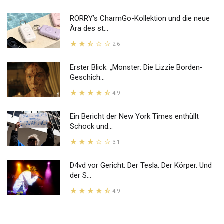
RORRY’s CharmGo-Kollektion und die neue
Ära des st...
2.6
Erster Blick: „Monster: Die Lizzie Borden-
Geschich...
4.9
Ein Bericht der New York Times enthüllt
Schock und...
3.1
D4vd vor Gericht: Der Tesla. Der Körper. Und
der S...
4.9