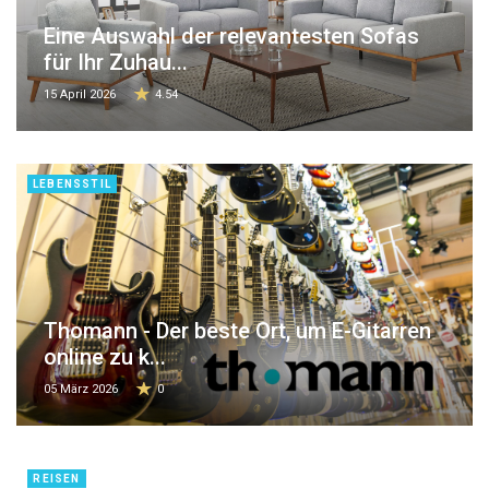
Eine Auswahl der relevantesten Sofas
für Ihr Zuhau...
15 April 2026
4.54
LEBENSSTIL
Thomann - Der beste Ort, um E-Gitarren
online zu k...
05 März 2026
0
REISEN