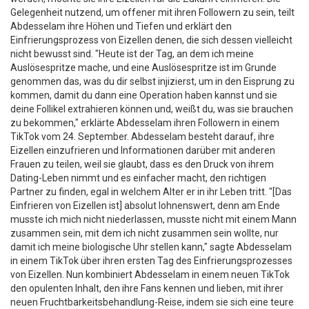
Gelegenheit nutzend, um offener mit ihren Followern zu sein, teilt
Abdesselam ihre Höhen und Tiefen und erklärt den
Einfrierungsprozess von Eizellen denen, die sich dessen vielleicht
nicht bewusst sind. "Heute ist der Tag, an dem ich meine
Auslösespritze mache, und eine Auslösespritze ist im Grunde
genommen das, was du dir selbst injizierst, um in den Eisprung zu
kommen, damit du dann eine Operation haben kannst und sie
deine Follikel extrahieren können und, weißt du, was sie brauchen
zu bekommen," erklärte Abdesselam ihren Followern in einem
TikTok vom 24. September. Abdesselam besteht darauf, ihre
Eizellen einzufrieren und Informationen darüber mit anderen
Frauen zu teilen, weil sie glaubt, dass es den Druck von ihrem
Dating-Leben nimmt und es einfacher macht, den richtigen
Partner zu finden, egal in welchem Alter er in ihr Leben tritt. "[Das
Einfrieren von Eizellen ist] absolut lohnenswert, denn am Ende
musste ich mich nicht niederlassen, musste nicht mit einem Mann
zusammen sein, mit dem ich nicht zusammen sein wollte, nur
damit ich meine biologische Uhr stellen kann," sagte Abdesselam
in einem TikTok über ihren ersten Tag des Einfrierungsprozesses
von Eizellen. Nun kombiniert Abdesselam in einem neuen TikTok
den opulenten Inhalt, den ihre Fans kennen und lieben, mit ihrer
neuen Fruchtbarkeitsbehandlung-Reise, indem sie sich eine teure