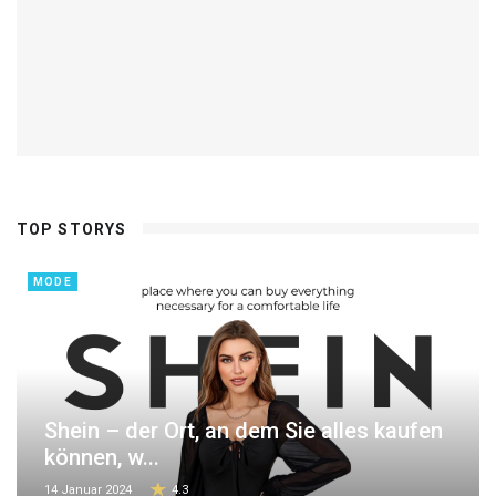
TOP STORYS
MODE
Shein – der Ort, an dem Sie alles kaufen
können, w...
14 Januar 2024
4.3