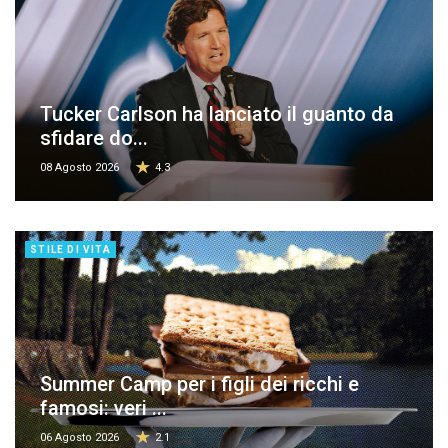
Tucker Carlson ha lanciato il guanto da
sfidare do...
08 Agosto 2026
4.3
STILE DI VITA
Summer Camp per i figli dei ricchi e
famosi: veri ...
06 Agosto 2026
2.1