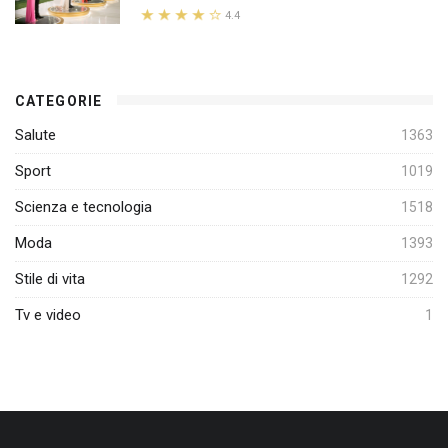
4.4
CATEGORIE
Salute
1363
Sport
1019
Scienza e tecnologia
1518
Moda
1393
Stile di vita
1292
Tv e video
1