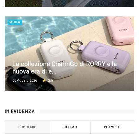
MODA
La collezione CharmGo di RORRY e la
nuova era di e...
06 Agosto 2026
2.6
IN EVIDENZA
POPOLARE
ULTIMO
PIÙ VISTI