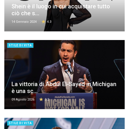
Shein è il luogo in cui acquistare tutto
ciò che s...
14 Gennaio 2024
4.3
STILE DI VITA
La vittoria di Abdul El-Sayed in Michigan
è una sc...
09 Agosto 2026
3.2
STILE DI VITA