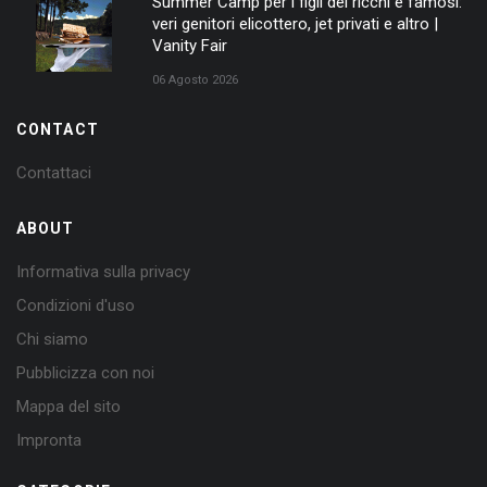
Summer Camp per i figli dei ricchi e famosi:
veri genitori elicottero, jet privati e altro |
Vanity Fair
06 Agosto 2026
CONTACT
Contattaci
ABOUT
Informativa sulla privacy
Condizioni d'uso
Chi siamo
Pubblicizza con noi
Mappa del sito
Impronta