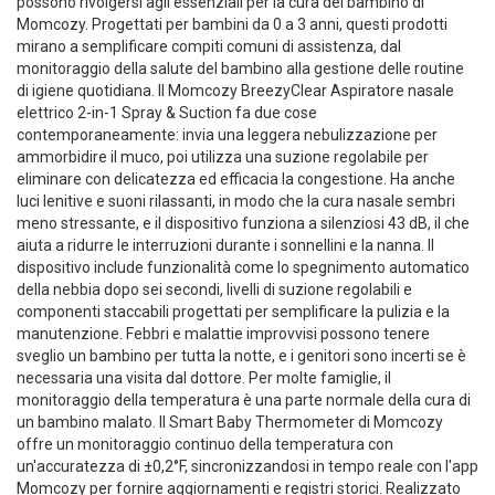
possono rivolgersi agli essenziali per la cura del bambino di
Momcozy. Progettati per bambini da 0 a 3 anni, questi prodotti
mirano a semplificare compiti comuni di assistenza, dal
monitoraggio della salute del bambino alla gestione delle routine
di igiene quotidiana. Il Momcozy BreezyClear Aspiratore nasale
elettrico 2-in-1 Spray & Suction fa due cose
contemporaneamente: invia una leggera nebulizzazione per
ammorbidire il muco, poi utilizza una suzione regolabile per
eliminare con delicatezza ed efficacia la congestione. Ha anche
luci lenitive e suoni rilassanti, in modo che la cura nasale sembri
meno stressante, e il dispositivo funziona a silenziosi 43 dB, il che
aiuta a ridurre le interruzioni durante i sonnellini e la nanna. Il
dispositivo include funzionalità come lo spegnimento automatico
della nebbia dopo sei secondi, livelli di suzione regolabili e
componenti staccabili progettati per semplificare la pulizia e la
manutenzione. Febbri e malattie improvvisi possono tenere
sveglio un bambino per tutta la notte, e i genitori sono incerti se è
necessaria una visita dal dottore. Per molte famiglie, il
monitoraggio della temperatura è una parte normale della cura di
un bambino malato. Il Smart Baby Thermometer di Momcozy
offre un monitoraggio continuo della temperatura con
un'accuratezza di ±0,2°F, sincronizzandosi in tempo reale con l'app
Momcozy per fornire aggiornamenti e registri storici. Realizzato