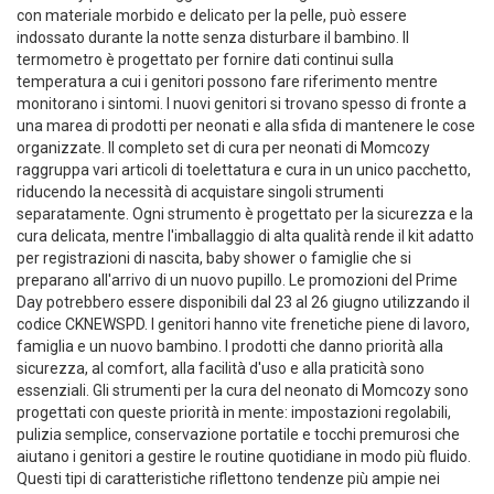
con materiale morbido e delicato per la pelle, può essere
indossato durante la notte senza disturbare il bambino. Il
termometro è progettato per fornire dati continui sulla
temperatura a cui i genitori possono fare riferimento mentre
monitorano i sintomi. I nuovi genitori si trovano spesso di fronte a
una marea di prodotti per neonati e alla sfida di mantenere le cose
organizzate. Il completo set di cura per neonati di Momcozy
raggruppa vari articoli di toelettatura e cura in un unico pacchetto,
riducendo la necessità di acquistare singoli strumenti
separatamente. Ogni strumento è progettato per la sicurezza e la
cura delicata, mentre l'imballaggio di alta qualità rende il kit adatto
per registrazioni di nascita, baby shower o famiglie che si
preparano all'arrivo di un nuovo pupillo. Le promozioni del Prime
Day potrebbero essere disponibili dal 23 al 26 giugno utilizzando il
codice CKNEWSPD. I genitori hanno vite frenetiche piene di lavoro,
famiglia e un nuovo bambino. I prodotti che danno priorità alla
sicurezza, al comfort, alla facilità d'uso e alla praticità sono
essenziali. Gli strumenti per la cura del neonato di Momcozy sono
progettati con queste priorità in mente: impostazioni regolabili,
pulizia semplice, conservazione portatile e tocchi premurosi che
aiutano i genitori a gestire le routine quotidiane in modo più fluido.
Questi tipi di caratteristiche riflettono tendenze più ampie nei