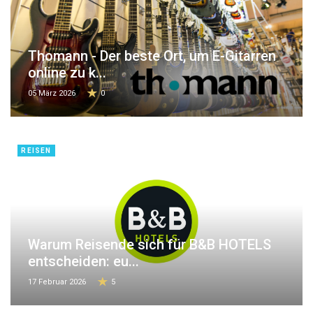
Thomann - Der beste Ort, um E-Gitarren
online zu k...
05 März 2026
0
REISEN
Warum Reisende sich für B&B HOTELS
entscheiden: eu...
17 Februar 2026
5