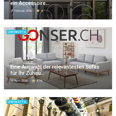
ein Accessoire...
21 Februar 2026
4
LEBENSSTIL
Eine Auswahl der relevantesten Sofas
für Ihr Zuhau...
15 April 2026
4.54
LEBENSSTIL