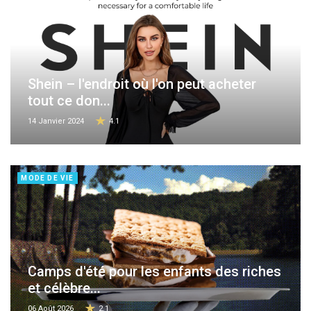
Shein – l'endroit où l'on peut acheter
tout ce don...
14 Janvier 2024
4.1
MODE DE VIE
Camps d'été pour les enfants des riches
et célèbre...
06 Août 2026
2.1