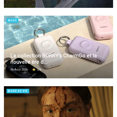
MODE
La collection RORRY’s CharmGo et la
nouvelle ère d...
06 Août 2026
2.6
MODE DE VIE