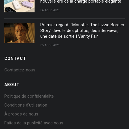
nouvelle ère de la charge portable élégante
06 Août 2026
Premier regard : 'Monster: The Lizzie Borden
Story' dévoile des photos, des interviews,
une date de sortie | Vanity Fair
05 Août 2026
CONTACT
Contactez-nous
ABOUT
Politique de confidentialité
Conditions d'utilisation
À propos de nous
Faites de la publicité avec nous