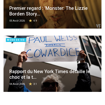
Premier regard : 'Monster: The Lizzie
Borden Story...
05 Août 2026
4.9
MODE DE VIE
Rapport du New York Times détaille le
choc et la t...
04 Août 2026
3.1