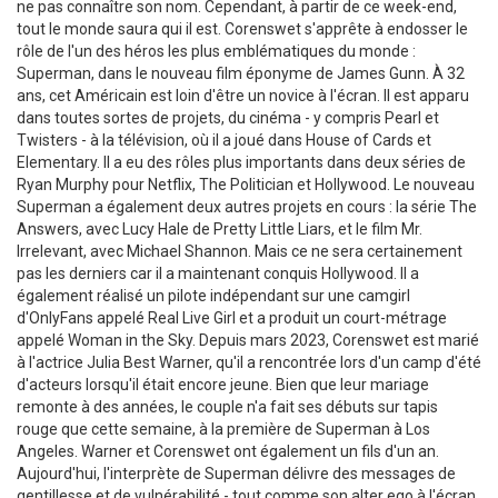
ne pas connaître son nom. Cependant, à partir de ce week-end,
tout le monde saura qui il est. Corenswet s'apprête à endosser le
rôle de l'un des héros les plus emblématiques du monde :
Superman, dans le nouveau film éponyme de James Gunn. À 32
ans, cet Américain est loin d'être un novice à l'écran. Il est apparu
dans toutes sortes de projets, du cinéma - y compris Pearl et
Twisters - à la télévision, où il a joué dans House of Cards et
Elementary. Il a eu des rôles plus importants dans deux séries de
Ryan Murphy pour Netflix, The Politician et Hollywood. Le nouveau
Superman a également deux autres projets en cours : la série The
Answers, avec Lucy Hale de Pretty Little Liars, et le film Mr.
Irrelevant, avec Michael Shannon. Mais ce ne sera certainement
pas les derniers car il a maintenant conquis Hollywood. Il a
également réalisé un pilote indépendant sur une camgirl
d'OnlyFans appelé Real Live Girl et a produit un court-métrage
appelé Woman in the Sky. Depuis mars 2023, Corenswet est marié
à l'actrice Julia Best Warner, qu'il a rencontrée lors d'un camp d'été
d'acteurs lorsqu'il était encore jeune. Bien que leur mariage
remonte à des années, le couple n'a fait ses débuts sur tapis
rouge que cette semaine, à la première de Superman à Los
Angeles. Warner et Corenswet ont également un fils d'un an.
Aujourd'hui, l'interprète de Superman délivre des messages de
gentillesse et de vulnérabilité - tout comme son alter ego à l'écran.