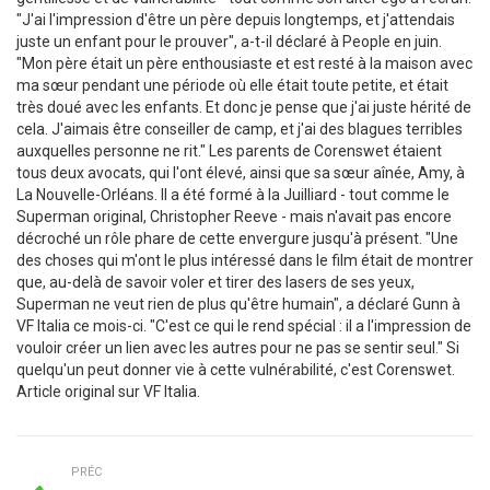
"J'ai l'impression d'être un père depuis longtemps, et j'attendais
juste un enfant pour le prouver", a-t-il déclaré à People en juin.
"Mon père était un père enthousiaste et est resté à la maison avec
ma sœur pendant une période où elle était toute petite, et était
très doué avec les enfants. Et donc je pense que j'ai juste hérité de
cela. J'aimais être conseiller de camp, et j'ai des blagues terribles
auxquelles personne ne rit." Les parents de Corenswet étaient
tous deux avocats, qui l'ont élevé, ainsi que sa sœur aînée, Amy, à
La Nouvelle-Orléans. Il a été formé à la Juilliard - tout comme le
Superman original, Christopher Reeve - mais n'avait pas encore
décroché un rôle phare de cette envergure jusqu'à présent. "Une
des choses qui m'ont le plus intéressé dans le film était de montrer
que, au-delà de savoir voler et tirer des lasers de ses yeux,
Superman ne veut rien de plus qu'être humain", a déclaré Gunn à
VF Italia ce mois-ci. "C'est ce qui le rend spécial : il a l'impression de
vouloir créer un lien avec les autres pour ne pas se sentir seul." Si
quelqu'un peut donner vie à cette vulnérabilité, c'est Corenswet.
Article original sur VF Italia.
PRÉC