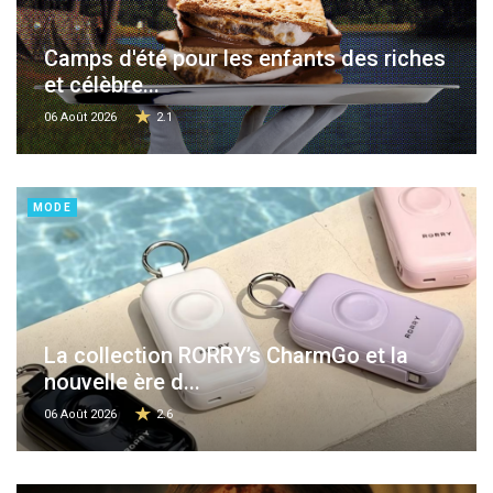
Camps d'été pour les enfants des riches
et célèbre...
06 Août 2026
2.1
MODE
La collection RORRY’s CharmGo et la
nouvelle ère d...
06 Août 2026
2.6