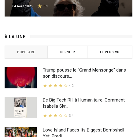
04 Août 2026
3.1
À LA UNE
POPOLARE
DERNIER
LE PLUS VU
Trump pousse le "Grand Mensonge" dans
son discours...
4.2
De Big Tech RH à Humanitaire: Comment
Isabella Skr...
3.4
Love Island Faces Its Biggest Bombshell
Yet: Predi...