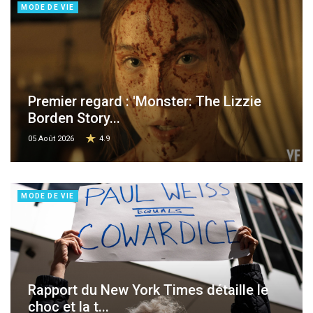
MODE DE VIE
Premier regard : 'Monster: The Lizzie
Borden Story...
05 Août 2026
4.9
MODE DE VIE
Rapport du New York Times détaille le
choc et la t...