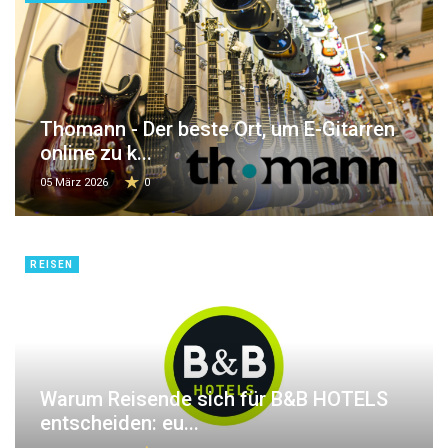
Thomann - Der beste Ort, um E-Gitarren
online zu k...
05 März 2026
0
REISEN
Warum Reisende sich für B&B HOTELS
entscheiden: eu...