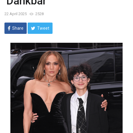
'Dankbar'
22 April 2025
2528
Share
Tweet