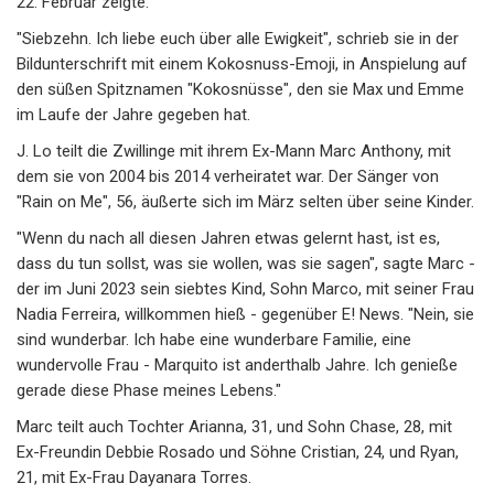
22. Februar zeigte.
"Siebzehn. Ich liebe euch über alle Ewigkeit", schrieb sie in der
Bildunterschrift mit einem Kokosnuss-Emoji, in Anspielung auf
den süßen Spitznamen "Kokosnüsse", den sie Max und Emme
im Laufe der Jahre gegeben hat.
J. Lo teilt die Zwillinge mit ihrem Ex-Mann Marc Anthony, mit
dem sie von 2004 bis 2014 verheiratet war. Der Sänger von
"Rain on Me", 56, äußerte sich im März selten über seine Kinder.
"Wenn du nach all diesen Jahren etwas gelernt hast, ist es,
dass du tun sollst, was sie wollen, was sie sagen", sagte Marc -
der im Juni 2023 sein siebtes Kind, Sohn Marco, mit seiner Frau
Nadia Ferreira, willkommen hieß - gegenüber E! News. "Nein, sie
sind wunderbar. Ich habe eine wunderbare Familie, eine
wundervolle Frau - Marquito ist anderthalb Jahre. Ich genieße
gerade diese Phase meines Lebens."
Marc teilt auch Tochter Arianna, 31, und Sohn Chase, 28, mit
Ex-Freundin Debbie Rosado und Söhne Cristian, 24, und Ryan,
21, mit Ex-Frau Dayanara Torres.