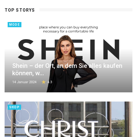
TOP STORYS
MODE
Shein – der Ort, an dem Sie alles kaufen
können, w...
14 Januar 2024
4.3
SHOP